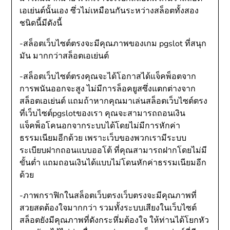
เอเย่นต์นั้นเอง ซึ่วไม่เหมือนกันระหว่างสล็อตทั้งสอง
ชนิดนี้มีดังนี้
-สล็อตเว็บไซต์ตรงจะมีคุณภาพของเกม pgslot ที่สนุก
มัน มากกว่าสล็อตเอเย่นต์
-สล็อตเว็บไซต์ตรงคุณจะได้โอกาสได้แจ็คพ็อตจาก
การพนันออกจะสูง ไม่มีการล็อคยูสซึ่งแตกต่างจาก
สล็อตเอเย่นต์ แถมถ้าหากคุณมาเล่นสล็อตเว็บไซต์ตรง
ที่เว็บไซต์pgslotของเรา คุณจะสามารถถอนเงิน
แจ็คพ็อโคนอกจากระบบได้โดยไม่มีการหักค่า
ธรรมเนียมอีกด้วย เพราะเว็บของพวกเรามีระบบ
ระเบียบฝากถอนแบบออโต้ ที่คุณสามารถฝากโดยไม่มี
ขั้นต่ำ แถมถอนเงินได้แบบไม่โดนหักค่าธรรมเนียมอีก
ด้วย
-ภาพกราฟิกในสล็อตเว็บตรงเว็บตรงจะมีคุณภาพที่
สวยสดต้องใจมากกว่า รวมทั้งระบบเสียงในเว็บไซต์
สล็อตยังมีคุณภาพที่ดังกระหึ่มต้องใจ ให้ท่านได้โยกหัว