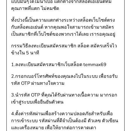
แบบมันๆได้ไม่น่าเบื่อ แตกต่างจากสล็อตเอเย่นต์ที่มี
คุณภาพที่แตก ไม่คมชัด
ทั้งปวงนี้เป็นความแตกต่างระหว่างสล็อตเว็บไซต์ตรง
กับสล็อตเอเย่นต์ หากคุณพอใจสามารถเข้ามาสมัคร
เป็นสมาชิกที่เว็บไซต์ของพวกเราได้เลย เรารอคุณอยู่
กรรมวิธีลงทะเบียนสมัครสมาชิก สล็อต สมัครเสร็จไว
ข้างใน 5 นาที
1.ลงทะเบียนสมัครสมาชิกเว็บสล็อต temmax69
2.กรอกเบอร์โทรศัพท์ของคุณลงไปในระบบ เพื่อรอรับ
รหัส OTP ผ่านทางใจความ
3.นำรหัส OTP ที่คุณได้รับผ่านทางเนื้อความ มากรอก
เข้าสู่ระบบเพื่อยืนยันตัวตน
4.ตั้งค่ารหัสผ่านเพื่อสร้างความปลอดภัยสำหรับเพื่อ
การเข้าระบบ รหัสผ่านที่ดีจำเป็นต้องมี ตัวเลข ตัวเขียน
และเครื่องหมาย เพื่อให้ยากต่อการคาดเดา