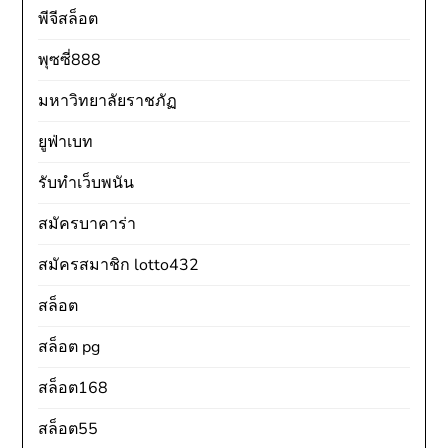
พีจีสล็อต
พุซซี่888
มหาวิทยาลัยราชภัฏ
ยูฟ่าเบท
รับทำเว็บพนัน
สมัครบาคาร่า
สมัครสมาชิก lotto432
สล็อต
สล็อต pg
สล็อต168
สล็อต55