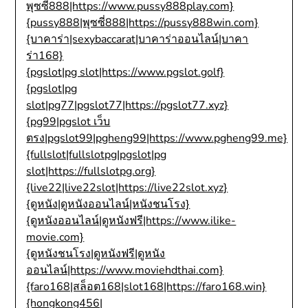
พุซซี่888|https://www.pussy888play.com}
{pussy888|พุซซี่888|https://pussy888win.com}
{บาคาร่า|sexybaccarat|บาคาร่าออนไลน์|บาคา
ร่า168}
{pgslot|pg slot|https://www.pgslot.golf}
{pgslot|pg
slot|pg77|pgslot77|https://pgslot77.xyz}
{pg99|pgslot เว็บ
ตรง|pgslot99|pgheng99|https://www.pgheng99.me}
{fullslot|fullslotpg|pgslot|pg
slot|https://fullslotpg.org}
{live22|live22slot|https://live22slot.xyz}
{ดูหนัง|ดูหนังออนไลน์|หนังชนโรง}
{ดูหนังออนไลน์|ดูหนังฟรี|https://www.ilike-
movie.com}
{ดูหนังชนโรง|ดูหนังฟรี|ดูหนัง
ออนไลน์|https://www.moviehdthai.com}
{faro168|สล็อต168|slot168|https://faro168.win}
{hongkong456|