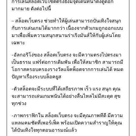
การเล่นสล็อตเว็บไซต์ตรงยังมีจุดเด่นที่น่าดึงดูดอีก
มากมาย ดังต่อไปนี้
– สล็อตเว็บตรง ช่วยทำให้ผู้เล่นสามารถบันเทิงใจสนุก
กับการเล่นเกมได้มากกว่า เนื่องจากตัวเกมถูกออกแบบ
มาเพื่อเพิ่มความสนุกสนานร่าเริงมันส์ให้กับผู้เล่นโดย
เฉพาะ
-อัลกอริโง่ของ สล็อตเว็บตรง จะมีความตรงไปตรงมา
เป็นธรรม แฟร์ต่อการเดิมพัน เพื่อให้สมาชิก สามารถมี
โอกาสครอบครองรางวัลแจ็คพ็อตจากการเล่นได้ หมด
ปัญหาเรื่องระบบล็อคยูส
-ตัวสล็อตจะมีระบบที่ได้เสถียรภาพ เร็ว แรง สนุก คุณ
จะสามารถเล่นเกมพนันได้อย่างลื่นไหลไม่มีสะดุด สุข
ทุกช่วง
-ภาพกราฟิกใน สล็อตเว็บตรง จะมีคุณภาพทีดี มีความ
แหลมคมชัดที่เพอร์เฟ็ค พร้อมเปิดความสำราญให้คุณ
ได้บันเทิงใจทุกตอนอารมณ์แล้ว