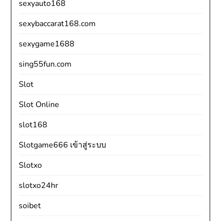
sexyauto168
sexybaccarat168.com
sexygame1688
sing55fun.com
Slot
Slot Online
slot168
Slotgame666 เข้าสู่ระบบ
Slotxo
slotxo24hr
soibet