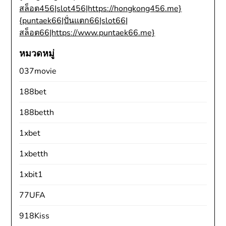
สล็อต456|slot456|https://hongkong456.me}
{puntaek66|ปั่นแตก66|slot66|
สล็อต66|https://www.puntaek66.me}
หมวดหมู่
037movie
188bet
188betth
1xbet
1xbetth
1xbit1
77UFA
918Kiss