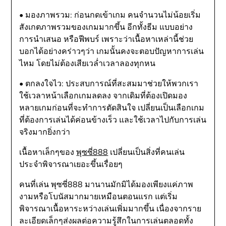
• มองภาพรวม: ก่อนกดเข้าเกม คนจำนวนไม่น้อยเริ่ม
สังเกตภาพรวมของเกมมากขึ้น อีกทั้งธีม แบบอย่าง
การนำเสนอ หรือฟีพบร์ เพราะว่าเนื้อหาเหล่านี้ช่วย
บอกได้อย่างคร่าวๆว่า เกมนั้นคงจะตอบปัญหาการเล่น
ไหม โดยไม่ต้องเสียเวล่ำเวลาลองทุกหน
• ตกลงใจไว: ประสบการณ์ที่สะสมมาช่วยให้พวกเรา
ใช้เวลาหน้าเลือกเกมลดลง จากเดิมที่ต้องเปิดมอง
หลายเกมก่อนที่จะทำการตัดสินใจ เปลี่ยนเป็นเลือกเกม
ที่ต้องการเล่นได้ค่อนข้างเร็ว และใช้เวลาไปกับการเล่น
จริงมากยิ่งกว่า
เนื้อหาเล็กๆของ
พุซซี่888
เปลี่ยนเป็นสิ่งที่คนเล่น
ประจำพิจารณาเยอะขึ้นเรื่อยๆ
คนที่เล่น พุซซี่888 มานานมักมิได้มองเพียงแค่ภาพ
งามหรือโบนัสมากมายเหมือนตอนแรก แต่เริ่ม
พิจารณาเนื้อหาระหว่างเล่นเพิ่มมากขึ้น เนื่องจากราย
ละเอียดเล็กๆส่งผลต่อความรู้สึกในการเล่นตลอดทั้ง