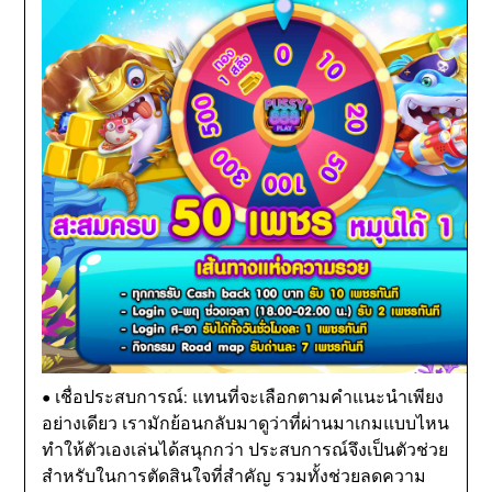
• เชื่อประสบการณ์: แทนที่จะเลือกตามคำแนะนำเพียง
อย่างเดียว เรามักย้อนกลับมาดูว่าที่ผ่านมาเกมแบบไหน
ทำให้ตัวเองเล่นได้สนุกกว่า ประสบการณ์จึงเป็นตัวช่วย
สำหรับในการตัดสินใจที่สำคัญ รวมทั้งช่วยลดความ