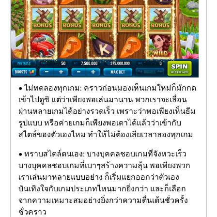
• ไม่ทดลองทุกเกม: คราวก่อนมองเห็นเกมใหม่ก็มักกด
เข้าไปดูซิ แต่ว่าเพียงพอเล่นมานาน พวกเราจะเลื่อน
ผ่านหลายเกมได้อย่างรวดเร็ว เพราะว่าพอเพียงเห็นธีม
รูปแบบ หรือค่ายเกมก็เพียงพอเดาได้แล้วว่าเข้ากับ
สไตล์ของตัวเองไหม ทำให้ไม่ต้องเสียเวลาลองทุกเกม
• ทราบสไตล์ตนเอง: บางบุคคลชอบเกมที่จังหวะเร็ว
บางบุคคลชอบเกมที่เบาๆสร้างความลุ้น พอเพียงพวก
เราเล่นมาหลายแบบอย่าง ก็เริ่มแยกออกว่าตัวเอง
บันเทิงใจกับเกมประเภทไหนมากยิ่งกว่า และก็เลือก
จากความเหมาะสมอย่างยิ่งกว่าความตื่นเต้นชั่วครั้ง
ชั่วคราว