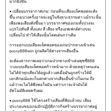
มากยิ่งขึ้น
• เปลี่ยนบรรยากาศเกม: ก่อนที่จะเสียงแจ็คพอตจะดัง
ขึ้น เกมบางครั้งอาจจะอยู่ในจังหวะธรรมดา แม้กระนั้น
เพียงพอเสียงดังขึ้นมา บรรยากาศของเกมทั้งปวงจะ
แปรไปทันที ทั้งแสง สี เสียง หรือเอฟเฟกต์ต่างๆจะ
เปลี่ยนไป ทำให้เสียงนั้นโดดเด่นกว่าเดิม
การออกแบบเสียงแจ็คพอตของเกมปากทางเข้าเล่น
pussy888win ถูกผลิตให้ต่างจากเสียงอื่น
จะต้องสารภาพเลยว่าเกมปากทางเข้าเล่นพุซซี่888
วางแบบเสียงแจ็คพอตก้าวหน้ามาก ด้วยเหตุว่าคนเล่น
ไม่ได้จำทุกเสียงได้อยู่แล้ว แต่เมื่อมันถูกสร้างให้มี
เอกลักษณ์และก็แตกต่างจากเสียงอื่นข้างในเกม ถึง
แม้ว่าจะไม่ได้พึงพอใจมัน แต่ว่าเราจะจำมันได้
อัตโนมัติเลยครับผม
• pussy888 ใช้โครงสร้างเสียงที่ฟังแล้วจบ: เสียง
ประกอบของเกมมักปฏิบัติภารกิจสร้างบรรยากาศอยู่