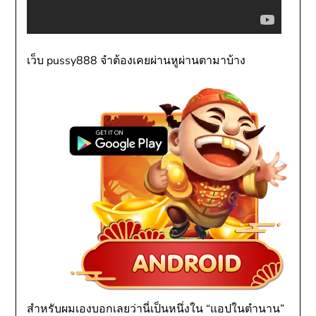
เว็บ pussy888 จำต้องเคยผ่านหูผ่านตามาบ้าง
สำหรับผมเองบอกเลยว่านี่เป็นหนึ่งใน “แอปในตำนาน”