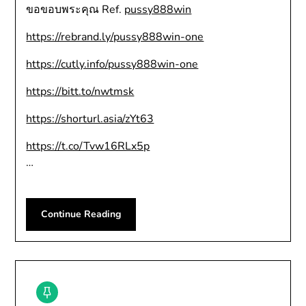
ขอขอบพระคุณ Ref.
pussy888win
https://rebrand.ly/pussy888win-one
https://cutly.info/pussy888win-one
https://bitt.to/nwtmsk
https://shorturl.asia/zYt63
https://t.co/Tvw16RLx5p
…
Continue Reading