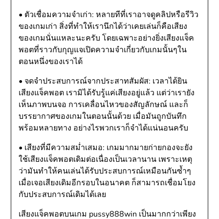
• ตัวเชื่อมความจำเก่า: หลายทีที่เราอาจดูคลิปหรือรีวิว
ของเกมเก่า สิ่งที่ทำให้เรานึกได้ว่าเคยเล่นก็คือเสียง
ของเกมนั่นแหละนะครับ โดยเฉพาะอย่างยิ่งเสียงแจ็ค
พอตที่ราวกับกุญแจเปิดความจำเกี่ยวกับเกมนั้นๆใน
ตอนหนึ่งของเราได้
• จดจำประสบการณ์จากประสาทสัมผัส: เวลาได้ยิน
เสียงแจ็คพอต เรามิได้รับรู้แค่เสียงอยู่แล้ว แต่ว่าเรายัง
เห็นภาพบนจอ การเคลื่อนไหวของสัญลักษณ์ และก็
บรรยากาศของเกมในตอนนั้นด้วย เมื่อมันถูกบันทึก
พร้อมหลายทาง อย่างไรพวกเราก็จำได้แน่นอนครับ
• เสียงที่มีความสม่ำเสมอ: เกมมากมายก่ายกองจะยัง
ใช้เสียงแจ็คพอตเดิมต่อเนื่องเป็นเวลานาน เพราะเหตุ
ว่ามันทำให้คนเล่นได้รับประสบการณ์เหมือนกันซ้ำๆ
เมื่อเจอเสียงเดิมอีกรอบในอนาคต ก็สามารถเชื่อมโยง
กับประสบการณ์เดิมได้เลย
เสียงแจ็คพอตบนเกม pussy888win เป็นมากกว่าเพียง