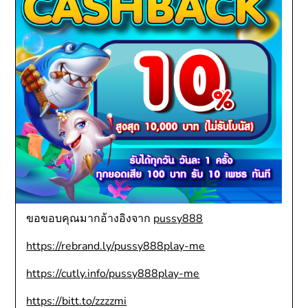
ขอขอบคุณมากอ้างอิงจาก
pussy888
https://rebrand.ly/pussy888play-me
https://cutly.info/pussy888play-me
https://bitt.to/zzzzmi