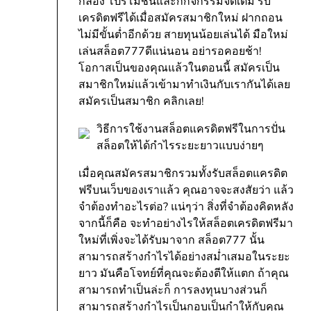
กล่อง โปรโมชั่นและก็กิจกรรมจัดเต็ม รับ
เครดิตฟรีได้เมื่อสมัครสมาชิกใหม่ ฝากถอน
ไม่มีขั้นต่ำอีกด้วย สายทุนน้อยเล่นได้ มือใหม่
เล่นสล็อต777ดีแน่นอน อย่ารอคอยช้า!
โอกาสเป็นของคุณแล้วในตอนนี้ สมัครเป็น
สมาชิกใหม่แล้วเข้ามาทำเงินกับเรากันได้เลย
สมัครเป็นสมาชิก คลิกเลย!
วิธีการใช้งานสล็อตแครดิตฟรีในการปั่น
สล็อตให้ได้กำไรระยะยาวแบบง่ายๆ
เมื่อคุณสมัครสมาชิกรวมทั้งรับสล็อตแครดิต
ฟรีบนเว็บของเราแล้ว คุณอาจจะสงสัยว่า แล้ว
จำต้องทำอะไรต่อ? แน่ๆว่า สิ่งที่จำต้องคิดหลัง
จากนี้ก็คือ จะทำอย่างไรให้สล็อตเครดิตฟรีมา
ใหม่ที่เพิ่งจะได้รับมาจาก สล็อต777 นั้น
สามารถสร้างกำไรได้อย่างสม่ำเสมอในระยะ
ยาว มันคือโจทย์ที่คุณจะต้องตีให้แตก ถ้าคุณ
สามารถทำเป็นล่ะก็ การลงทุนบางส่วนก็
สามารถสร้างกำไรเป็นกอบเป็นกำให้กับคุณ