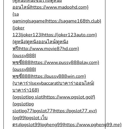
{ดูหนัง|หนังชนโรง|ดูหนัง
ออนไลน์|https://www.madoohd.com}
{sa
gaming|sagame|https://sagame168th.club}
{joker
123|joker123|https://joker123auto.com}
{ดูหนัง|ดูหนังออนไลน์|ดูหนัง
ฟรี|http://www.movie87hd.com}
{pussy888|
พุซซี่888|https://www.pussy888play.com}
{pussy888|
พุซซี่888|https://pussy888win.com}
{บาคาร่า|sexybaccarat|บาคาร่าออนไลน์|
บาคาร่า168}
{pgslot|pg slot|https://www.pgslot.golf}
{pgslot|pg
slot|pg77|pgslot77|https://pgslot77.xyz}
{pg99|pgslot เว็บ
ตรง|pgslot99|pgheng99|https://www.pgheng99.me}