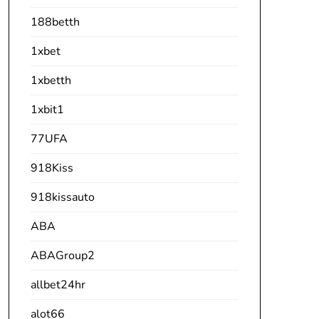
188betth
1xbet
1xbetth
1xbit1
77UFA
918Kiss
918kissauto
ABA
ABAGroup2
allbet24hr
alot66