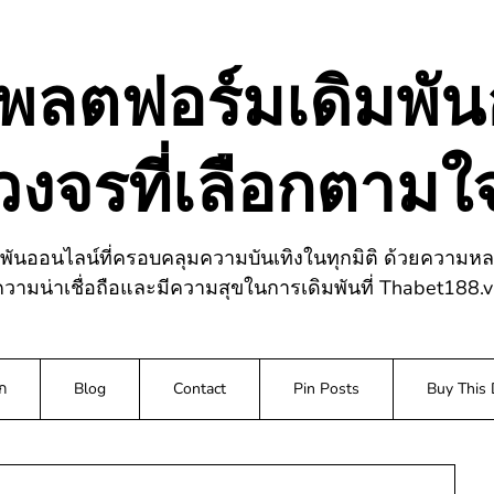
แพลตฟอร์มเดิมพั
วงจรที่เลือกตามใ
พันออนไลน์ที่ครอบคลุมความบันเทิงในทุกมิติ ด้วยความหลา
วามน่าเชื่อถือและมีความสุขในการเดิมพันที่ Thabet188.v
ก
Blog
Contact
Pin Posts
Buy This