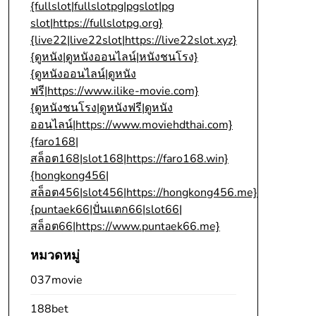
{fullslot|fullslotpg|pgslot|pg
slot|https://fullslotpg.org}
{live22|live22slot|https://live22slot.xyz}
{ดูหนัง|ดูหนังออนไลน์|หนังชนโรง}
{ดูหนังออนไลน์|ดูหนัง
ฟรี|https://www.ilike-movie.com}
{ดูหนังชนโรง|ดูหนังฟรี|ดูหนัง
ออนไลน์|https://www.moviehdthai.com}
{faro168|
สล็อต168|slot168|https://faro168.win}
{hongkong456|
สล็อต456|slot456|https://hongkong456.me}
{puntaek66|ปั่นแตก66|slot66|
สล็อต66|https://www.puntaek66.me}
หมวดหมู่
037movie
188bet