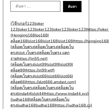
ค้นหา
สำหรับ:
{โจ๊กเกอร์123|joker
123|joker123|joker123|joker123|joker123|https://joke
{Hengjing168|pg168|
สล็อต168|slot168|slot168|slot168|https://hengjing168.
{สล็อตเว็บตรง|สล็อตเว็บตรง|สล็อตเว็บ
ตรง|slot เว็บตรง|สล็อตเว็บตรง แตก
ง่าย|https://jin55.net}
{สล็อตเว็บตรง|slot99|slot99|slot99|
สล็อต99|https://st99.wtf}
{สล็อตเว็บตรง|slot66|slot66|slot66|
สล็อต66|https://alot666.amdast.com}
{สล็อตเว็บตรง|สล็อตเว็บตรง|สล็อตเว็บ
ตรง|jinda44|slot44|https://www.jinda44.xyz}
{judhai168|สล็อตเว็บตรง|สล็อตเว็บ
ตรง|judhai168|judhai168|https://judhai168.co}