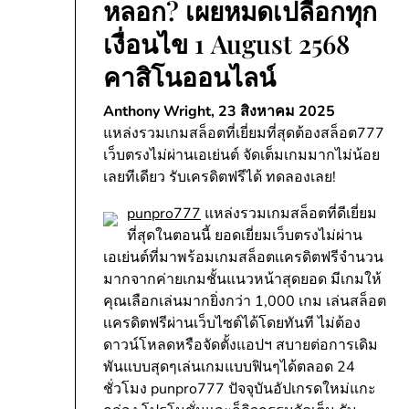
หลอก? เผยหมดเปลือกทุก
เงื่อนไข 1 August 2568
คาสิโนออนไลน์
Anthony Wright,
23 สิงหาคม 2025
แหล่งรวมเกมสล็อตที่เยี่ยมที่สุดต้องสล็อต777
เว็บตรงไม่ผ่านเอเย่นต์ จัดเต็มเกมมากไม่น้อย
เลยทีเดียว รับเครดิตฟรีได้ ทดลองเลย!
punpro777
แหล่งรวมเกมสล็อตที่ดีเยี่ยม
ที่สุดในตอนนี้ ยอดเยี่ยมเว็บตรงไม่ผ่าน
เอเย่นต์ที่มาพร้อมเกมสล็อตเเครดิตฟรีจำนวน
มากจากค่ายเกมชั้นแนวหน้าสุดยอด มีเกมให้
คุณเลือกเล่นมากยิ่งกว่า 1,000 เกม เล่นสล็อต
เเครดิตฟรีผ่านเว็บไซต์ได้โดยทันที ไม่ต้อง
ดาวน์โหลดหรือจัดตั้งแอปฯ สบายต่อการเดิม
พันแบบสุดๆเล่นเกมแบบฟินๆได้ตลอด 24
ชั่วโมง punpro777 ปัจจุบันอัปเกรดใหม่แกะ