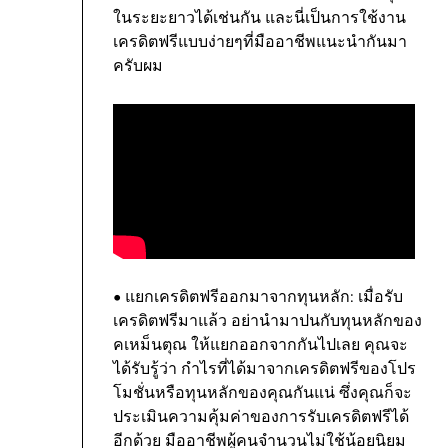
ในระยะยาวได้เช่นกัน และนี่เป็นการใช้งาน
เครดิตฟรีแบบง่ายๆที่มืออาชีพแนะนำกันมา
ครับผม
• แยกเครดิตฟรีออกมาจากทุนหลัก: เมื่อรับ
เครดิตฟรีมาแล้ว อย่านำมาปนกับทุนหลักของ
คเหม็นตุณ ให้แยกออกจากกันไปเลย คุณจะ
ได้รับรู้ว่า กำไรที่ได้มาจากเครดิตฟรีของโปร
โมชั่นหรือทุนหลักของคุณกันแน่ ซึ่งคุณก็จะ
ประเมินความคุ้มค่าของการรับเครดิตฟรีได้
อีกด้วย มืออาชีพผู้คนจำนวนไม่ใช้น้อยนิยม