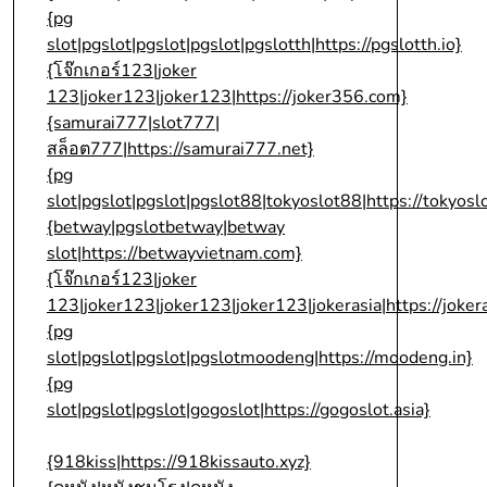
{pg
slot|pgslot|pgslot|pgslot|pgslotth|https://pgslotth.io}
{โจ๊กเกอร์123|joker
123|joker123|joker123|https://joker356.com}
{samurai777|slot777|
สล็อต777|https://samurai777.net}
{pg
slot|pgslot|pgslot|pgslot88|tokyoslot88|https://tokyos
{betway|pgslotbetway|betway
slot|https://betwayvietnam.com}
{โจ๊กเกอร์123|joker
123|joker123|joker123|joker123|jokerasia|https://jokera
{pg
slot|pgslot|pgslot|pgslotmoodeng|https://moodeng.in}
{pg
slot|pgslot|pgslot|gogoslot|https://gogoslot.asia}
{918kiss|https://918kissauto.xyz}