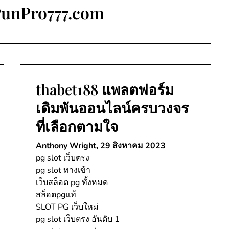
unPro777.com
thabet188 แพลตฟอร์ม
เดิมพันออนไลน์ครบวงจร
ที่เลือกตามใจ
Anthony Wright,
29 สิงหาคม 2023
pg slot เว็บตรง
pg slot ทางเข้า
เว็บสล็อต pg ทั้งหมด
สล็อตpgแท้
SLOT PG เว็บใหม่
pg slot เว็บตรง อันดับ 1