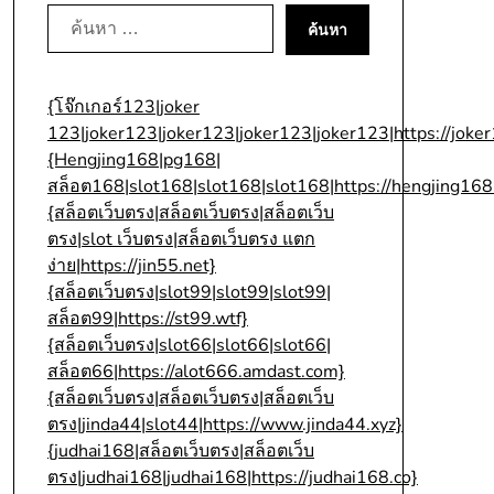
ค้นหา
สำหรับ:
{โจ๊กเกอร์123|joker
123|joker123|joker123|joker123|joker123|https://joke
{Hengjing168|pg168|
สล็อต168|slot168|slot168|slot168|https://hengjing168.
{สล็อตเว็บตรง|สล็อตเว็บตรง|สล็อตเว็บ
ตรง|slot เว็บตรง|สล็อตเว็บตรง แตก
ง่าย|https://jin55.net}
{สล็อตเว็บตรง|slot99|slot99|slot99|
สล็อต99|https://st99.wtf}
{สล็อตเว็บตรง|slot66|slot66|slot66|
สล็อต66|https://alot666.amdast.com}
{สล็อตเว็บตรง|สล็อตเว็บตรง|สล็อตเว็บ
ตรง|jinda44|slot44|https://www.jinda44.xyz}
{judhai168|สล็อตเว็บตรง|สล็อตเว็บ
ตรง|judhai168|judhai168|https://judhai168.co}