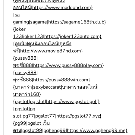
{ดูหนัง|หนังชนโรง|ดูหนัง
ออนไลน์|https://www.madoohd.com}
{sa
gaming|sagame|https://sagame168th.club}
{joker
123|joker123|https://joker123auto.com}
{ดูหนัง|ดูหนังออนไลน์|ดูหนัง
ฟรี|http://www.movie87hd.com}
{pussy888|
พุซซี่888|https://www.pussy888play.com}
{pussy888|
พุซซี่888|https://pussy888win.com}
{บาคาร่า|sexybaccarat|บาคาร่าออนไลน์|
บาคาร่า168}
{pgslot|pg slot|https://www.pgslot.golf}
{pgslot|pg
slot|pg77|pgslot77|https://pgslot77.xyz}
{pg99|pgslot เว็บ
ตรง|pgslot99|pgheng99|https://www.pgheng99.me}