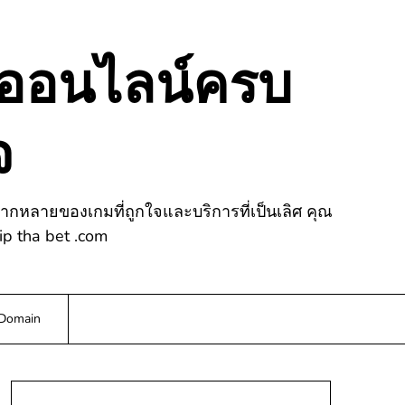
นออนไลน์ครบ
จ
กหลายของเกมที่ถูกใจและบริการที่เป็นเลิศ คุณ
ip tha bet .com
 Domain