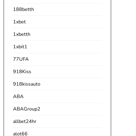
188betth
1xbet
1xbetth
1xbit1
77UFA
918Kiss
918kissauto
ABA
ABAGroup2
allbet24hr
alot66