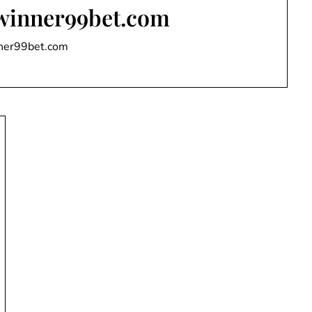
winner99bet.com
ner99bet.com