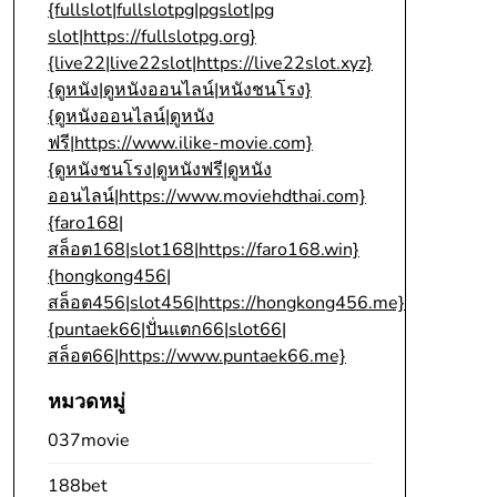
{fullslot|fullslotpg|pgslot|pg
slot|https://fullslotpg.org}
{live22|live22slot|https://live22slot.xyz}
{ดูหนัง|ดูหนังออนไลน์|หนังชนโรง}
{ดูหนังออนไลน์|ดูหนัง
ฟรี|https://www.ilike-movie.com}
{ดูหนังชนโรง|ดูหนังฟรี|ดูหนัง
ออนไลน์|https://www.moviehdthai.com}
{faro168|
สล็อต168|slot168|https://faro168.win}
{hongkong456|
สล็อต456|slot456|https://hongkong456.me}
{puntaek66|ปั่นแตก66|slot66|
สล็อต66|https://www.puntaek66.me}
หมวดหมู่
037movie
188bet