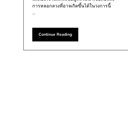
การหลอกลวงที่อาจเกิดขึ้นได้ในวงการนี้
…
Continue Reading