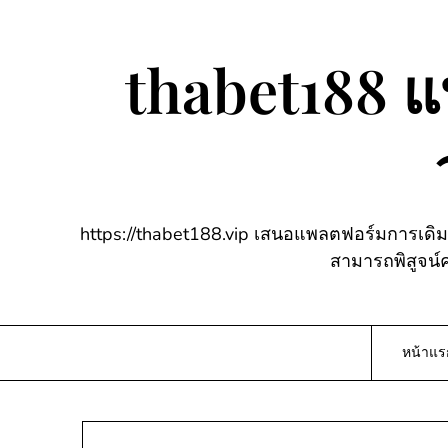
Skip
to
content
thabet188 
https://thabet188.vip เสนอแพลตฟอร์มการเดิม
สามารถพิสูจน์ค
หน้าแร