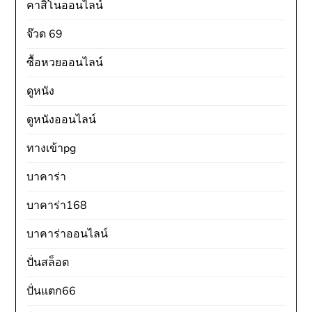
คาสิโนออนไลน์
จ๊วด 69
ซื้อหวยออนไลน์
ดูหนัง
ดูหนังออนไลน์
ทางเข้าpg
บาคาร่า
บาคาร่า168
บาคาร่าออนไลน์
ปั่นสล็อต
ปั่นแตก66