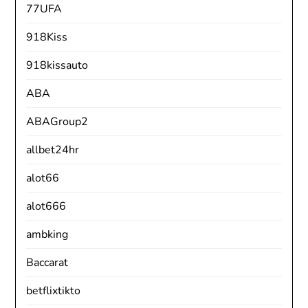
77UFA
918Kiss
918kissauto
ABA
ABAGroup2
allbet24hr
alot66
alot666
ambking
Baccarat
betflixtikto