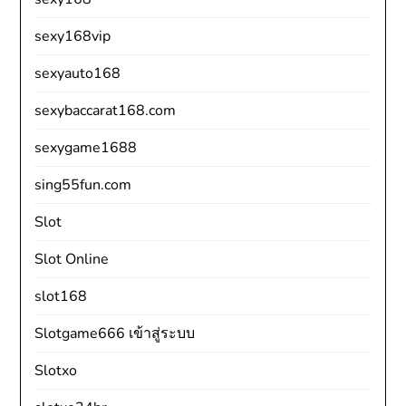
sexy168vip
sexyauto168
sexybaccarat168.com
sexygame1688
sing55fun.com
Slot
Slot Online
slot168
Slotgame666 เข้าสู่ระบบ
Slotxo