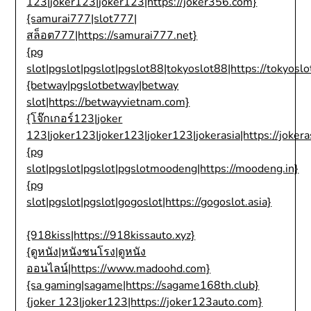
123|joker123|joker123|https://joker356.com}
{samurai777|slot777|
สล็อต777|https://samurai777.net}
{pg
slot|pgslot|pgslot|pgslot88|tokyoslot88|https://tokyosl
{betway|pgslotbetway|betway
slot|https://betwayvietnam.com}
{โจ๊กเกอร์123|joker
123|joker123|joker123|joker123|jokerasia|https://jokera
{pg
slot|pgslot|pgslot|pgslotmoodeng|https://moodeng.in}
{pg
slot|pgslot|pgslot|gogoslot|https://gogoslot.asia}
{918kiss|https://918kissauto.xyz}
{ดูหนัง|หนังชนโรง|ดูหนัง
ออนไลน์|https://www.madoohd.com}
{sa gaming|sagame|https://sagame168th.club}
{joker 123|joker123|https://joker123auto.com}