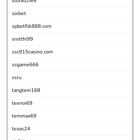
slotxo24hr
soibet
spbetflik888.com
sretthi99
ssc915casino.com
ssgame666
ssru
tangtem168
teenoi69
temmax69
texas24