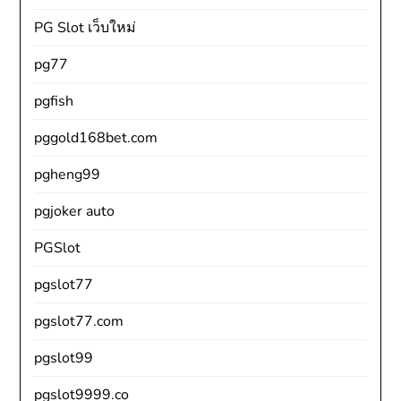
PG Slot เว็บใหม่
pg77
pgfish
pggold168bet.com
pgheng99
pgjoker auto
PGSlot
pgslot77
pgslot77.com
pgslot99
pgslot9999.co