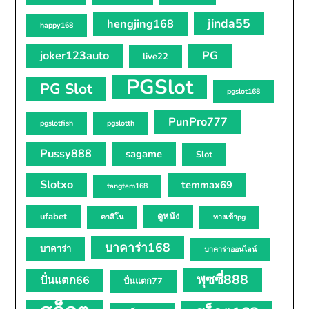
jinda55
hengjing168
happy168
joker123auto
PG
live22
PGSlot
PG Slot
pgslot168
PunPro777
pgslotfish
pgslotth
Pussy888
sagame
Slot
Slotxo
temmax69
tangtem168
ufabet
ดูหนัง
คาสิโน
ทางเข้าpg
บาคาร่า168
บาคาร่า
บาคาร่าออนไลน์
พุซซี่888
ปั่นแตก66
ปั่นแตก77