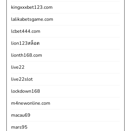
kingxxxbet123.com
lalikabetsgame.com
lcbet444.com
lion123สล็อต
lionth168.com
live22
live22slot
lockdown168
m4newonline.com
macau69
mars95