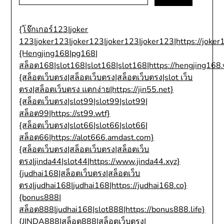
สำหรับ:
{โจ๊กเกอร์123|joker
123|joker123|joker123|joker123|joker123|https://joker
{Hengjing168|pg168|
สล็อต168|slot168|slot168|slot168|https://hengjing168.
{สล็อตเว็บตรง|สล็อตเว็บตรง|สล็อตเว็บตรง|slot เว็บ
ตรง|สล็อตเว็บตรง แตกง่าย|https://jin55.net}
{สล็อตเว็บตรง|slot99|slot99|slot99|
สล็อต99|https://st99.wtf}
{สล็อตเว็บตรง|slot66|slot66|slot66|
สล็อต66|https://alot666.amdast.com}
{สล็อตเว็บตรง|สล็อตเว็บตรง|สล็อตเว็บ
ตรง|jinda44|slot44|https://www.jinda44.xyz}
{judhai168|สล็อตเว็บตรง|สล็อตเว็บ
ตรง|judhai168|judhai168|https://judhai168.co}
{bonus888|
สล็อต888|judhai168|slot888|https://bonus888.life}
{JINDA888|สล็อต888|สล็อตเว็บตรง|