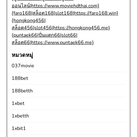
ออนไลน์|https://www.moviehdthai.com}
{faro168|สล็อต168|slot168|https://faro168.win}
{hongkong456|
สล็อต456|slot456|https://hongkong456.me}
{puntaek66|ปั่นแตก66|slot66|
สล็อต66|https://www.puntaek66.me}
หมวดหมู่
037movie
188bet
188betth
1xbet
1xbetth
1xbit1