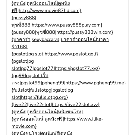
{ดูหนัง|ดูหนังออนไลน์|ดูหนัง
ฟรี|http://www.movie87hd.com}
{pussy888|
พุซซี่888|https://www.pussy888play.com}
{pussy888|พุซซี่888|https://pussy888win.com}
{บาคาร่า|sexybaccarat|บาคาร่าออนไลน์|บาคา
ร่า168}
{pgslot|pg slot|https://www.pgslot.golf}
{pgslot|pg
slot|pg77|pgslot77|https://pgslot77.xyz}
{pg99|pgslot เว็บ
ตรง|pgslot99|pgheng99|https://www.pgheng99.me}
{fullslot|fullslotpg|pgslot|pg
slot|https://fullslotpg.org}
{live22|live22slot|https://live22slot.xyz}
{ดูหนัง|ดูหนังออนไลน์|หนังชนโรง}
{ดูหนังออนไลน์|ดูหนังฟรี|https://www.ilike-
movie.com}
{ดูหนังชนโรง|ดูหนังฟรี|ดูหนัง