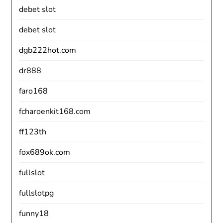
debet slot
debet slot
dgb222hot.com
dr888
faro168
fcharoenkit168.com
ff123th
fox689ok.com
fullslot
fullslotpg
funny18