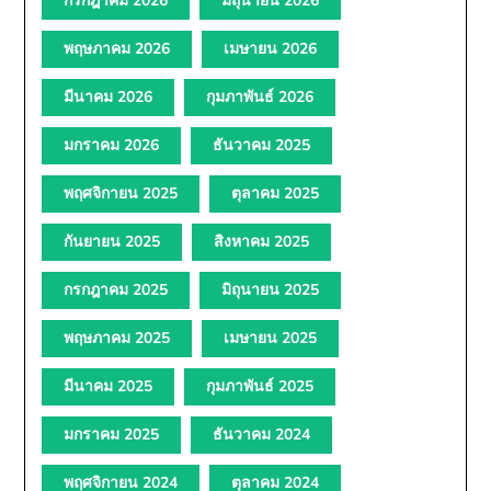
กรกฎาคม 2026
มิถุนายน 2026
พฤษภาคม 2026
เมษายน 2026
มีนาคม 2026
กุมภาพันธ์ 2026
มกราคม 2026
ธันวาคม 2025
พฤศจิกายน 2025
ตุลาคม 2025
กันยายน 2025
สิงหาคม 2025
กรกฎาคม 2025
มิถุนายน 2025
พฤษภาคม 2025
เมษายน 2025
มีนาคม 2025
กุมภาพันธ์ 2025
มกราคม 2025
ธันวาคม 2024
พฤศจิกายน 2024
ตุลาคม 2024