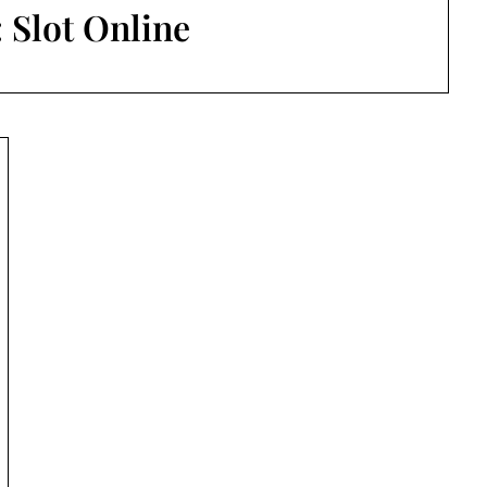
:
Slot Online