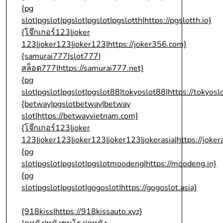
{pg
slot|pgslot|pgslot|pgslot|pgslotth|https://pgslotth.io}
{โจ๊กเกอร์123|joker
123|joker123|joker123|https://joker356.com}
{samurai777|slot777|
สล็อต777|https://samurai777.net}
{pg
slot|pgslot|pgslot|pgslot88|tokyoslot88|https://tokyos
{betway|pgslotbetway|betway
slot|https://betwayvietnam.com}
{โจ๊กเกอร์123|joker
123|joker123|joker123|joker123|jokerasia|https://jokera
{pg
slot|pgslot|pgslot|pgslotmoodeng|https://moodeng.in}
{pg
slot|pgslot|pgslot|gogoslot|https://gogoslot.asia}
{918kiss|https://918kissauto.xyz}