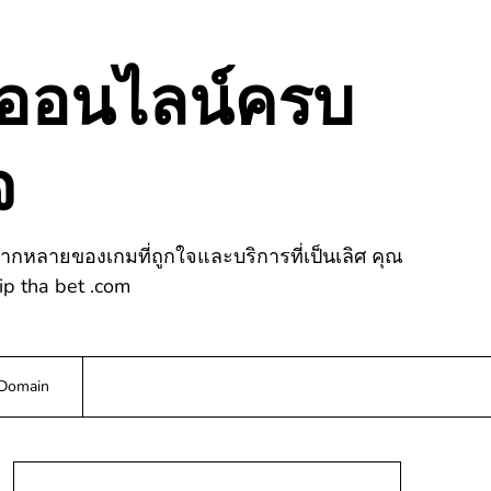
นออนไลน์ครบ
จ
กหลายของเกมที่ถูกใจและบริการที่เป็นเลิศ คุณ
ip tha bet .com
 Domain