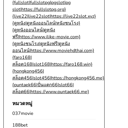
{fullslot|fullslotpg|pgslot|pg
slot|https://fullslotpg.org}
{live22|live22slot|https://live22slot.xyz}
{ดูหนัง|ดูหนังออนไลน์|หนังชนโรง}
{ดูหนังออนไลน์|ดูหนัง
ฟรี|https://www.ilike-movie.com}
{ดูหนังชนโรง|ดูหนังฟรี|ดูหนัง
ออนไลน์|https://www.moviehdthai.com}
{faro168|
สล็อต168|slot168|https://faro168.win}
{hongkong456|
สล็อต456|slot456|https://hongkong456.me}
{puntaek66|ปั่นแตก66|slot66|
สล็อต66|https://www.puntaek66.me}
หมวดหมู่
037movie
188bet