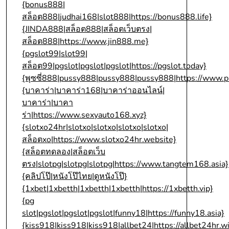
{bonus888|
สล็อต888|judhai168|slot888|https://bonus888.life}
{JINDA888|สล็อต888|สล็อตเว็บตรง|
สล็อต888|https://www.jin888.me}
{pgslot99|slot99|
สล็อต99|pgslot|pgslot|pgslot|https://pgslot.today}
{พุซซี่888|pussy888|pussy888|pussy888|https://www.p
{บาคาร่า|บาคาร่า168|บาคาร่าออนไลน์|
บาคาร่า|บาคา
ร่า|https://www.sexyauto168.xyz}
{slotxo24hr|slotxo|slotxo|slotxo|slotxo|
สล็อตxo|https://www.slotxo24hr.website}
{สล็อตทดลอง|สล็อตเว็บ
ตรง|slotpg|slotpg|slotpg|https://www.tangtem168.asia}
{คลิปโป๊|หนังโป๊ไทย|ดูหนังโป๊}
{1xbet|1xbetth|1xbetth|1xbetth|https://1xbetth.vip}
{pg
slot|pgslot|pgslot|pgslot|funny18|https://funny18.asia}
{kiss918|kiss918|kiss918|allbet24|https://allbet24hr.w