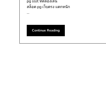
pg slot ทดลองเล่น
สล็อต pg เว็บตรง แตกหนัก
…
Continue Reading