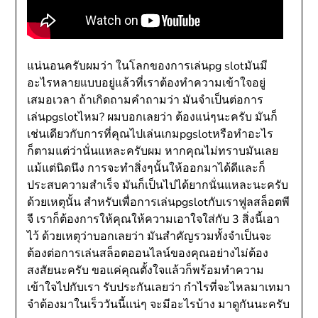
แน่นอนครับผมว่า ในโลกของการเล่นpg slotมันมี
อะไรหลายแบบอยู่แล้วที่เราต้องทำความเข้าใจอยู่
เสมอเวลา ถ้าเกิดถามคำถามว่า มันจำเป็นต่อการ
เล่นpgslotไหม? ผมบอกเลยว่า ต้องแน่ๆนะครับ มันก็
เช่นเดียวกับการที่คุณไปเล่นเกมpgslotหรือทำอะไร
ก็ตามแต่ว่านั่นแหละครับผม หากคุณไม่ทราบมันเลย
แม้แต่นิดนึง การจะทำสิ่งๆนั้นให้ออกมาได้ดีและก็
ประสบความสำเร็จ มันก็เป็นไปได้ยากนั่นแหละนะครับ
ด้วยเหตุนั้น สำหรับเพื่อการเล่นpgslotกับเราฟูลสล็อตพี
จี เราก็ต้องการให้คุณให้ความเอาใจใส่กับ 3 สิ่งนี้เอา
ไว้ ด้วยเหตุว่าบอกเลยว่า มันสำคัญรวมทั้งจำเป็นจะ
ต้องต่อการเล่นสล็อตออนไลน์ของคุณอย่างไม่ต้อง
สงสัยนะครับ ขอแค่คุณตั้งใจแล้วก็พร้อมทำความ
เข้าใจไปกับเรา รับประกันเลยว่า กำไรที่จะไหลมาเทมา
จำต้องมาในเร็ววันนี้แน่ๆ จะมีอะไรบ้าง มาดูกันนะครับ