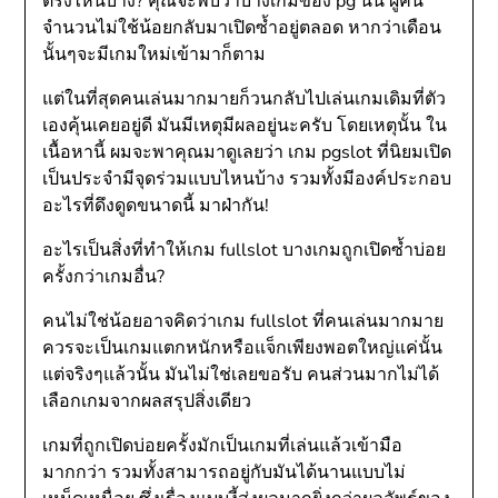
ตรงไหนบ้าง? คุณจะพบว่าบางเกมของ pg นั้น ผู้คน
จำนวนไม่ใช้น้อยกลับมาเปิดซ้ำอยู่ตลอด หากว่าเดือน
นั้นๆจะมีเกมใหม่เข้ามาก็ตาม
แต่ในที่สุดคนเล่นมากมายก็วนกลับไปเล่นเกมเดิมที่ตัว
เองคุ้นเคยอยู่ดี มันมีเหตุมีผลอยู่นะครับ โดยเหตุนั้น ใน
เนื้อหานี้ ผมจะพาคุณมาดูเลยว่า เกม pgslot ที่นิยมเปิด
เป็นประจำมีจุดร่วมแบบไหนบ้าง รวมทั้งมีองค์ประกอบ
อะไรที่ดึงดูดขนาดนี้ มาฝ่ากัน!
อะไรเป็นสิ่งที่ทำให้เกม fullslot บางเกมถูกเปิดซ้ำบ่อย
ครั้งกว่าเกมอื่น?
คนไม่ใช่น้อยอาจคิดว่าเกม fullslot ที่คนเล่นมากมาย
ควรจะเป็นเกมแตกหนักหรือแจ็กเพียงพอตใหญ่แค่นั้น
แต่จริงๆแล้วนั้น มันไม่ใช่เลยขอรับ คนส่วนมากไม่ได้
เลือกเกมจากผลสรุปสิ่งเดียว
เกมที่ถูกเปิดบ่อยครั้งมักเป็นเกมที่เล่นแล้วเข้ามือ
มากกว่า รวมทั้งสามารถอยู่กับมันได้นานแบบไม่