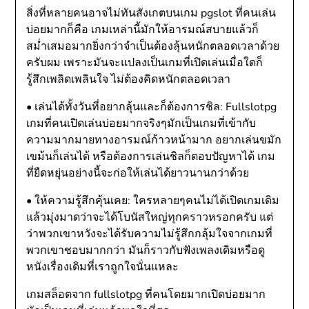
สิ่งที่หลายคนอาจไม่ทันสังเกตบนเกม pgslot ที่คนเล่น
บ่อยมากก็คือ เกมเหล่านี้มักให้อารมณ์สบายแล้วก็
สม่ำเสมอมากยิ่งกว่าจำเป็นต้องลุ้นหนักตลอดเวลาด้วย
ครับผม เพราะมันจะแปลงเป็นเกมที่เปิดเล่นเมื่อใดก็
รู้สึกเพลิดเพลินใจ ไม่ต้องคิดหนักตลอดเวลา
• เล่นได้ทั้งวันที่อยากลุ้นและก็ต้องการชิล: Fullslotpg
เกมที่คนเปิดเล่นบ่อยมากจริงๆมักเป็นเกมที่เข้ากับ
ความมากมายทางอารมณ์ก้าวหน้ามาก อยากเล่นขมัก
เขม้นก็เล่นได้ หรือต้องการเล่นชิลก็ตอบปัญหาได้ เกม
ที่ยืดหยุ่นอย่างนี้จะก่อให้เล่นได้ยาวนานกว่าด้วย
• ให้ความรู้สึกคุ้นเคย: ใครหลายๆคนไม่ได้เปิดเกมเดิม
แล้วมุ่งมาดว่าจะได้โบนัสใหญ่ทุกคราวหรอกครับ แต่
ว่าพวกเขาหวังจะได้รับความไม่รู้สึกกลุ้มใจจากเกมที่
พวกเขาชอบมากกว่า มันก็ราวกับฟังเพลงเดิมหรือดู
หนังเรื่องเดิมที่เราถูกใจนั่นแหละ
เกมสล็อตจาก fullslotpg ที่คนโดยมากเปิดบ่อยมาก