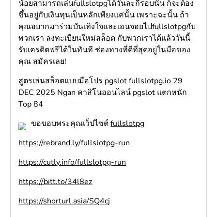
น้อยสามารถเล่นfullslotpgได้วันละกี่รอบนั้น ก็จะต้อง
ขึ้นอยู่กับเงินทุนเป็นหลักเพียงแค่นั้น เพราะฉะนั้น ถ้า
คุณอยากมาร่วมบันเทิงใจและเอนจอยไปfullslotpgกับ
พวกเรา ลงทะเบียนใหม่สล็อต กับพวกเราได้แล้ววันนี้
รับเครดิตฟรีได้ในทันที ช่องทางที่ดีที่สุดอยู่ในมือของ
คุณ สมัครเลย!
สูตรเล่นสล็อตแบบมือโปร pgslot fullslotpg.io 29
DEC 2025 Ngan คาสิโนออนไลน์ pgslot แตกหนัก
Top 84
ขอขอบพระคุณเว็ปไซต์
fullslotpg
https://rebrand.ly/fullslotpg-run
https://cutly.info/fullslotpg-run
https://bitt.to/34l8ez
https://shorturl.asia/SQ4cj