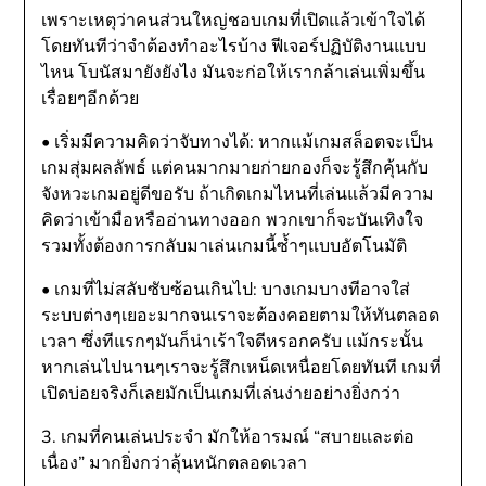
เพราะเหตุว่าคนส่วนใหญ่ชอบเกมที่เปิดแล้วเข้าใจได้
โดยทันทีว่าจำต้องทำอะไรบ้าง ฟีเจอร์ปฏิบัติงานแบบ
ไหน โบนัสมายังยังไง มันจะก่อให้เรากล้าเล่นเพิ่มขึ้น
เรื่อยๆอีกด้วย
• เริ่มมีความคิดว่าจับทางได้: หากแม้เกมสล็อตจะเป็น
เกมสุ่มผลลัพธ์ แต่คนมากมายก่ายกองก็จะรู้สึกคุ้นกับ
จังหวะเกมอยู่ดีขอรับ ถ้าเกิดเกมไหนที่เล่นแล้วมีความ
คิดว่าเข้ามือหรืออ่านทางออก พวกเขาก็จะบันเทิงใจ
รวมทั้งต้องการกลับมาเล่นเกมนี้ซ้ำๆแบบอัตโนมัติ
• เกมที่ไม่สลับซับซ้อนเกินไป: บางเกมบางทีอาจใส่
ระบบต่างๆเยอะมากจนเราจะต้องคอยตามให้ทันตลอด
เวลา ซึ่งทีแรกๆมันก็น่าเร้าใจดีหรอกครับ แม้กระนั้น
หากเล่นไปนานๆเราจะรู้สึกเหน็ดเหนื่อยโดยทันที เกมที่
เปิดบ่อยจริงก็เลยมักเป็นเกมที่เล่นง่ายอย่างยิ่งกว่า
3. เกมที่คนเล่นประจำ มักให้อารมณ์ “สบายและต่อ
เนื่อง” มากยิ่งกว่าลุ้นหนักตลอดเวลา