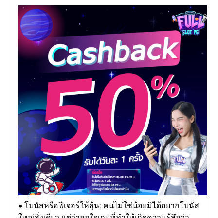
• โบนัสหรือฟีเจอร์ให้ลุ้น: คนไม่ใช่น้อยมิได้อยากโบนัส
ใหญ่สิ่งเดียว แต่ว่าถูกใจเกมที่ทำให้เกิดความรู้สึกว่า