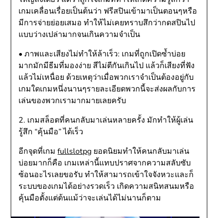
เกมเคลื่อนเรื่อยเป็นต้นว่า ฟรีสปินเข้ามาเป็นตอนๆหรือ
มีการจ่ายย่อยเสมอ ทำให้ไม่เคยทราบสึกว่ากดสปินไป
แบบว่างเปล่ามากจนเกินความจำเป็น
• ภาพและเสียงไม่ทำให้ล้าเร็ว: เกมที่ถูกเปิดซ้ำบ่อย
มากมักมีธีมที่มองง่าย สีไม่ตีกันเกินไป แล้วก็เสียงที่ฟัง
แล้วไม่เหนื่อย ด้วยเหตุว่าเมื่อพวกเราจำเป็นต้องอยู่กับ
เกมใดเกมหนึ่งนานๆรายละเอียดพวกนี้จะส่งผลกับการ
เล่นของพวกเรามากมายเลยครับ
2. เกมสล็อตที่คนกลับมาเล่นหลายครั้ง มักทำให้ผู้เล่น
รู้สึก “คุ้นมือ” ได้เร็ว
อีกจุดที่เกม
fullslotpg
ยอดนิยมทำให้คนกลับมาเล่น
บ่อยมากก็คือ เกมเหล่านี้แทบปราศจากความสลับซับ
ซ้อนอะไรเลยขอรับ ทำให้สามารถเข้าใจจังหวะและก็
ระบบของเกมได้อย่างรวดเร็ว เกิดความสนิทสนมหรือ
คุ้นมือตั้งแต่ต้นแม้ว่าจะเล่นได้ไม่นานก็ตาม