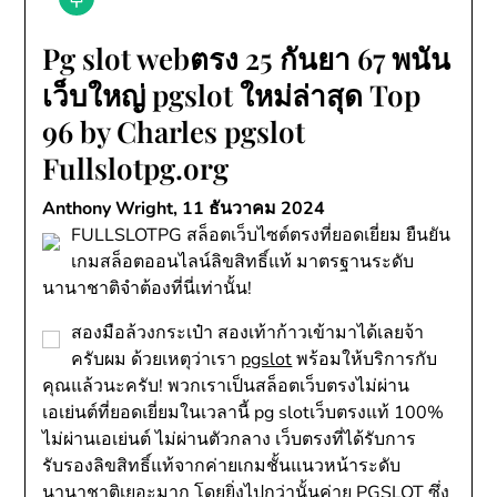
Pg slot webตรง 25 กันยา 67 พนัน
เว็บใหญ่ pgslot ใหม่ล่าสุด Top
96 by Charles pgslot
Fullslotpg.org
Anthony Wright,
11 ธันวาคม 2024
FULLSLOTPG สล็อตเว็บไซต์ตรงที่ยอดเยี่ยม ยืนยัน
เกมสล็อตออนไลน์ลิขสิทธิ์แท้ มาตรฐานระดับ
นานาชาติจำต้องที่นี่เท่านั้น!
สองมือล้วงกระเป๋า สองเท้าก้าวเข้ามาได้เลยจ้า
ครับผม ด้วยเหตุว่าเรา
pgslot
พร้อมให้บริการกับ
คุณแล้วนะครับ! พวกเราเป็นสล็อตเว็บตรงไม่ผ่าน
เอเย่นต์ที่ยอดเยี่ยมในเวลานี้ pg slotเว็บตรงแท้ 100%
ไม่ผ่านเอเย่นต์ ไม่ผ่านตัวกลาง เว็บตรงที่ได้รับการ
รับรองลิขสิทธิ์แท้จากค่ายเกมชั้นแนวหน้าระดับ
นานาชาติเยอะมาก โดยยิ่งไปกว่านั้นค่าย PGSLOT ซึ่ง