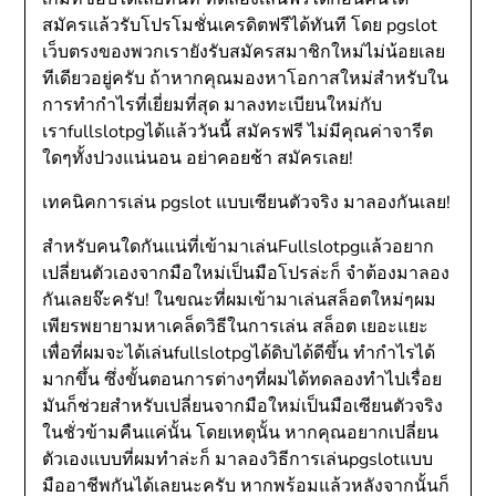
สมัครแล้วรับโปรโมชั่นเครดิตฟรีได้ทันที โดย pgslot
เว็บตรงของพวกเรายังรับสมัครสมาชิกใหม่ไม่น้อยเลย
ทีเดียวอยู่ครับ ถ้าหากคุณมองหาโอกาสใหม่สำหรับใน
การทำกำไรที่เยี่ยมที่สุด มาลงทะเบียนใหม่กับ
เราfullslotpgได้แล้ววันนี้ สมัครฟรี ไม่มีคุณค่าจารีต
ใดๆทั้งปวงแน่นอน อย่าคอยช้า สมัครเลย!
เทคนิคการเล่น pgslot แบบเซียนตัวจริง มาลองกันเลย!
สำหรับคนใดกันแน่ที่เข้ามาเล่นFullslotpgแล้วอยาก
เปลี่ยนตัวเองจากมือใหม่เป็นมือโปรล่ะก็ จำต้องมาลอง
กันเลยจ๊ะครับ! ในขณะที่ผมเข้ามาเล่นสล็อตใหม่ๆผม
เพียรพยายามหาเคล็ดวิธีในการเล่น สล็อต เยอะแยะ
เพื่อที่ผมจะได้เล่นfullslotpgได้ดิบได้ดีขึ้น ทำกำไรได้
มากขึ้น ซึ่งขั้นตอนการต่างๆที่ผมได้ทดลองทำไปเรื่อย
มันก็ช่วยสำหรับเปลี่ยนจากมือใหม่เป็นมือเซียนตัวจริง
ในชั่วข้ามคืนแค่นั้น โดยเหตุนั้น หากคุณอยากเปลี่ยน
ตัวเองแบบที่ผมทำล่ะก็ มาลองวิธีการเล่นpgslotแบบ
มืออาชีพกันได้เลยนะครับ หากพร้อมแล้วหลังจากนั้นก็