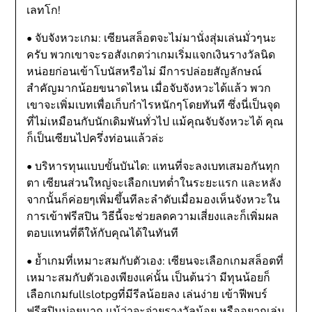
เลทโก!
• จับจังหวะเกม: เซียนสล็อตจะไม่มานั่งสุ่มเล่นมั่วๆนะ
ครับ พวกเขาจะรอสังเกตว่าเกมเริ่มแจกเงินรางวัลนิด
หน่อยก่อนเข้าโบนัสหรือไม่ มีการปล่อยสัญลักษณ์
สำคัญมากน้อยขนาดไหน เมื่อจับจังหวะได้แล้ว พวก
เขาจะเพิ่มเบทเพื่อเก็บกำไรหนักๆโดยทันที ซึ่งนี่เป็นจุด
ที่ไม่เหมือนกับนักเดิมพันทั่วไป แม้คุณจับจังหวะได้ คุณ
ก็เป็นเซียนไปครึ่งท่อนแล้วล่ะ
• บริหารทุนแบบขั้นบันได: แทนที่จะลงเบทเสมอกันทุก
ตา เซียนส่วนใหญ่จะเลือกเบทต่ำในระยะแรก และหลัง
จากนั้นก็ค่อยๆเพิ่มขึ้นทีละลำดับเมื่อมองเห็นจังหวะใน
การเข้าฟรีสปิน วิธีนี้จะช่วยลดความเสี่ยงและก็เพิ่มผล
ตอบแทนที่ดีให้กับคุณได้ในทันที
• ย้ำเกมที่เหมาะสมกับตัวเอง: เซียนจะเลือกเกมสล็อตที่
เหมาะสมกับตัวเองเพียงแค่นั้น เป็นต้นว่า มีทุนน้อยก็
เลือกเกมfullslotpgที่มีรีลน้อยลง เล่นง่าย เข้าฟีพบร์
ฟรีสปินบ่อยมาก แม้ว่าจะจ่ายรางวัลน้อย หรืออยากเล่น