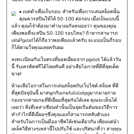
• เบทต่ำเพื่อเก็บรอบ: สำหรับเพื่อการเล่นสล็อตนั้น
คุณควรสปินให้ได้ 50-100 ต่อรอบ เมื่อเป็นแบบนี้
แล้ว คุณก็จำต้องมาคำนวณกันหน่อยว่า ทุนของคุณ
เพียงพอที่จะสปิน 50-100 รอบไหม? ถ้าหากสามารถ
เล่นPgslotได้ก็ถือว่าพอเพียงแล้วครับ จะแบ่งเป็นกี่รอบ
ก็ได้ตามใจคุณเลยครับผม
ลงทะเบียนกับเว็บตรงที่ยอดเยี่ยมจาก pgslot ได้แล้ววัน
นี้ รับเครดิตฟรีได้โดยทันที อย่าเสียโอกาสที่ดีที่สุดเด็ด
ขาด!
ห้ามเสียโอกาสในการเล่นสล็อตกับเว็บไซต์ สล็อต ที่ดี
ที่สุดปัจจุบันนี้ มาสนุกกับเกมfullslotpgมากมายก่าย
กองจากค่ายเกมที่ดีเยี่ยมที่สุดกันได้เลย คุณจะเห็นได้
เลยว่า สิ่งที่เหล่าเซียนทำนั้นเป็นจุดเริ่มต้นของวิธีการ
ทำกำไรที่ดีเยี่ยมๆซึ่งคุณเองก็สามารถสลับตัวเอง
สำหรับในการเป็นมืออาชีพได้เช่นเดียวกัน เพียงแต่นำ
เคล็ดวิธีต่างๆเหล่านี้ไปปรับใช้ และปริศนาที่ว่า สายทุน