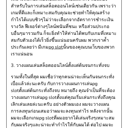
สำหรับในการเล่นสล็อตออนไลน์เช่นเดียวกัน เพราะว่า
เกมที่ดีและก็เหมาะสมกับคุณจะช่วยทำให้คุณสร้าง
กำไรได้แบบชิวๆไม่ว่าจะเลือกจากอัตราการชำระเงิน
รางวัล ฟีเจอร์ต่างๆไลน์พนันที่ชนะ หรือส่วนประกอ
บอื่นๆมารวมกัน ก็จะยิ่งทำให้ท่านได้พบกับเกมที่เหมาะ
สมกับตัวเองได้เร็วยิ่งขึ้นแน่นอนครับผม พวกเราค้ำ
ประกันเลยว่า มีเกม
pg slot
นั้นของคุณบนเว็บของพวก
เราแน่นอน
3. วางแผนเล่นสล็อตออนไลน์ตั้งแต่ต้นจนกระทั่งจบ
รวมทั้งในที่สุด ผมเชื่อว่าทุกคนน่าจะเห็นกันจนกระทั่ง
เบื่อแล้วล่ะนะครับ กับการวางแผนการเล่นpg
slotตั้งแต่ต้นกระทั่งถึงจบ หมายถึง คุณจำเป็นที่จะต้อง
วางแผนการเล่นpg slotตั้งแต่คุณเริ่มเล่นกระทั่งถึงคุณ
เลิกเล่นเลยล่ะนะครับ อย่างตัวผมเอง ผมจะวางแผน
การลงทุนก่อนเสมอว่าผมจะลงทุนเท่าไร หลังจากนั้น
ผมจะเลือกเกมpg slotที่ผมอยากได้เล่นจริงๆเหมาะสม
กับผมจริงๆและน่าจะทำกำไรให้กับผมได้ ต่อไป ผมจะ