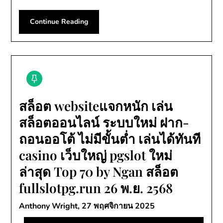
Continue Reading
สล็อต websiteแจกหนัก เล่น
สล็อตออนไลน์ ระบบใหม่ ฝาก-
ถอนออโต้ ไม่มีขั้นต่ำ เล่นได้ทันที
casino เว็บใหญ่ pgslot ใหม่
ล่าสุด Top 70 by Ngan สล็อต
fullslotpg.run 26 พ.ย. 2568
Anthony Wright,
27 พฤศจิกายน 2025