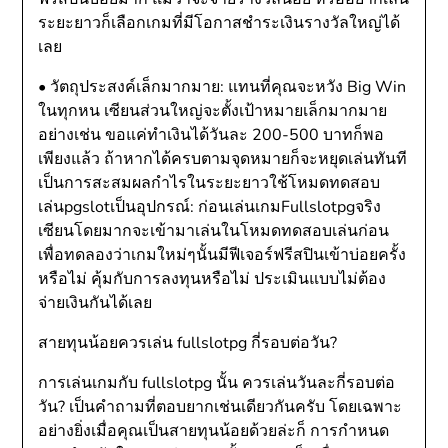
ระยะยาวก็เลือกเกมที่มีโอกาสชำระเงินรางวัลใหญ่ได้
เลย
• วัตถุประสงค์เล็กมากมาย: แทนที่คุณจะหวัง Big Win
ในทุกหน เซียนส่วนใหญ่จะตั้งเป้าหมายเล็กมากมาย
อย่างเช่น ขอแค่ทำเงินได้วันละ 200-500 บาทก็พอ
เพียงแล้ว ถ้าหากได้ครบตามจุดหมายก็จะหยุดเล่นทันที
เป็นการสะสมผลกำไรในระยะยาวใช้โหมดทดสอบ
เล่นpgslotเป็นอุปกรณ์: ก่อนเล่นเกมFullslotpgจริง
เซียนโดยมากจะเข้ามาเล่นในโหมดทดสอบเล่นก่อน
เพื่อทดลองว่าเกมใหม่ๆนั้นมีฟีเจอร์ฟรีสปินเข้าบ่อยครั้ง
หรือไม่ คุ้มกับการลงทุนหรือไม่ ประเมินแบบไม่ต้อง
จ่ายเงินกันได้เลย
สายทุนน้อยควรเล่น fullslotpg กี่รอบต่อวัน?
การเล่นเกมกับ fullslotpg นั้น ควรเล่นวันละกี่รอบต่อ
วัน? เป็นคำถามที่ตอบยากเช่นเดียวกันครับ โดยเฉพาะ
อย่างยิ่งเมื่อคุณเป็นสายทุนน้อยด้วยล่ะก็ การกำหนด