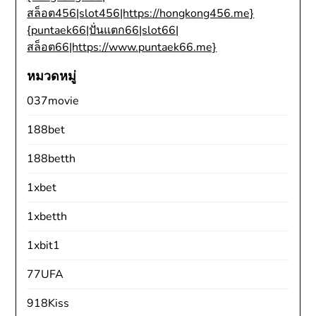
สล็อต456|slot456|https://hongkong456.me}
{puntaek66|ปั่นแตก66|slot66|
สล็อต66|https://www.puntaek66.me}
หมวดหมู่
037movie
188bet
188betth
1xbet
1xbetth
1xbit1
77UFA
918Kiss