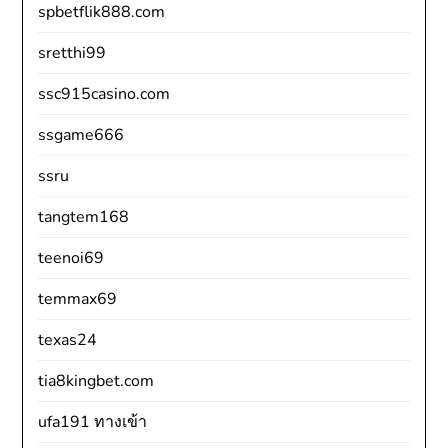
spbetflik888.com
sretthi99
ssc915casino.com
ssgame666
ssru
tangtem168
teenoi69
temmax69
texas24
tia8kingbet.com
ufa191 ทางเข้า