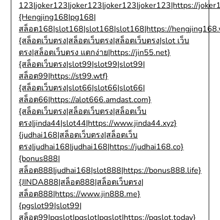
123|joker123|joker123|joker123|joker123|https://joker
{Hengjing168|pg168|
สล็อต168|slot168|slot168|slot168|https://hengjing168.
{สล็อตเว็บตรง|สล็อตเว็บตรง|สล็อตเว็บตรง|slot เว็บ
ตรง|สล็อตเว็บตรง แตกง่าย|https://jin55.net}
{สล็อตเว็บตรง|slot99|slot99|slot99|
สล็อต99|https://st99.wtf}
{สล็อตเว็บตรง|slot66|slot66|slot66|
สล็อต66|https://alot666.amdast.com}
{สล็อตเว็บตรง|สล็อตเว็บตรง|สล็อตเว็บ
ตรง|jinda44|slot44|https://www.jinda44.xyz}
{judhai168|สล็อตเว็บตรง|สล็อตเว็บ
ตรง|judhai168|judhai168|https://judhai168.co}
{bonus888|
สล็อต888|judhai168|slot888|https://bonus888.life}
{JINDA888|สล็อต888|สล็อตเว็บตรง|
สล็อต888|https://www.jin888.me}
{pgslot99|slot99|
สล็อต99|pgslot|pgslot|pgslot|https://pgslot.today}