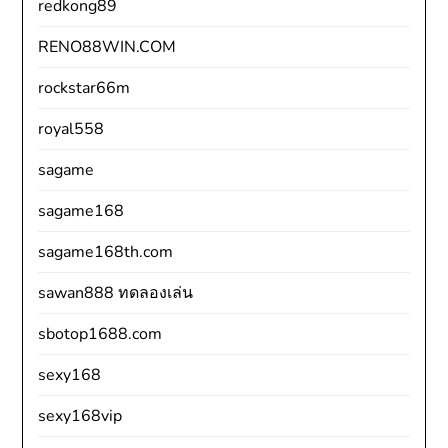
redkong89
RENO88WIN.COM
rockstar66m
royal558
sagame
sagame168
sagame168th.com
sawan888 ทดลองเล่น
sbotop1688.com
sexy168
sexy168vip