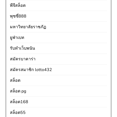
พีจีสล็อต
พุซซี่888
มหาวิทยาลัยราชภัฏ
ยูฟ่าเบท
รับทำเว็บพนัน
สมัครบาคาร่า
สมัครสมาชิก lotto432
สล็อต
สล็อต pg
สล็อต168
สล็อต55