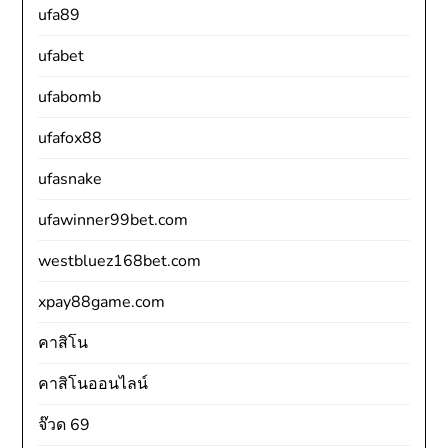
ufa89
ufabet
ufabomb
ufafox88
ufasnake
ufawinner99bet.com
westbluez168bet.com
xpay88game.com
คาสิโน
คาสิโนออนไลน์
จ๊วด 69