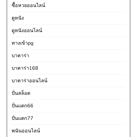
ซื้อหวยออนไลน์
ดูหนัง
ดูหนังออนไลน์
ทางเข้าpg
บาคาร่า
บาคาร่า168
บาคาร่าออนไลน์
ปั่นสล็อต
ปั่นแตก66
ปั่นแตก77
พนันออนไลน์