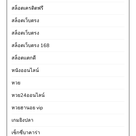
สล็อตเครดิตฟรี
สล็อตเว็บตรง
สล็อตเว็บตรง
สล็อตเว็บตรง 168
สล็อตแตกดี
หนังออนไลน์
หวย
หวย24ออนไลน์
หวยฮานอย vip
เกมยิงปลา
เซ็กซี่บาคาร่า