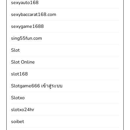
sexyauto168
sexybaccarat168.com
sexygame1688
sing55fun.com
Slot
Slot Online
slot168
Slotgame666 เข้าสู่ระบบ
Slotxo
slotxo24hr
soibet