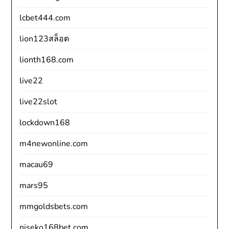
lcbet444.com
lion123สล็อต
lionth168.com
live22
live22slot
lockdown168
m4newonline.com
macau69
mars95
mmgoldsbets.com
niseko168bet.com