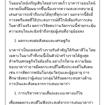
โนออนไลน์เจริญเติบโตอย่างรวดเร็ว บาคาร่าออนไลน์
กลายเป็นที่นิยมมากขึ้นเนื่องจากความสะดวกสบาย ผู้
เล่นสามารถเข้าถึงเกมได้ทุกที่ทุกเวลา นอกจากนี้ยังมี
การสตรีมสดที่ให้ประสบการณ์ที่ใกล้เคียงกับการเล่น
ในคาสิโนจริง ผลการวิจัยพบว่านวัตกรรมนี้ช่วยกระตุ้น
ความสนใจและยังเข้าถึงกลุ่มผู้เล่นที่อายุน้อยลง
ผลกระทบต่อสังคมและเศรษฐกิจ
บาคาร่าเป็นแหล่งสร้างรายรับสำคัญให้กับคาสิโน โดย
เฉพาะในมาเก๊าที่เกมนี้เป็นตัวนำสร้างรายได้สูงสุด
สำหรับเศรษฐกิจในท้องถิ่น อย่างไรก็ตาม ความนิยม
ของบาคาร่าอาจมีผลกระทบที่ไม่พึงประสงค์ในสังคม
เช่น การติดการพนันในกลุ่มวัยรุ่นและผู้สูงอายุ การ
ศึกษายังพบว่าผู้เล่นบางกลุ่มได้รับผลกระทบทางด้าน
การเงินและสังคมจากการเล่นบาคาร่า
การบริหารความเสี่ยงและแนวทางแก้ไข
เพื่อลดผลกระทบที่ไม่พึงประสงค์จากการเล่นบาคาร่า