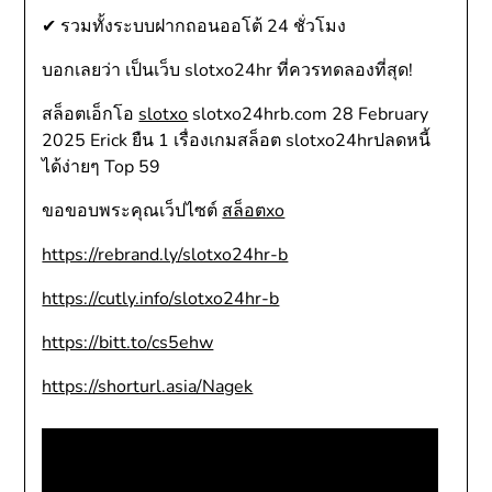
✔ รวมทั้งระบบฝากถอนออโต้ 24 ชั่วโมง
บอกเลยว่า เป็นเว็บ slotxo24hr ที่ควรทดลองที่สุด!
สล็อตเอ็กโอ
slotxo
slotxo24hrb.com 28 February
2025 Erick ยืน 1 เรื่องเกมสล็อต slotxo24hrปลดหนี้
ได้ง่ายๆ Top 59
ขอขอบพระคุณเว็ปไซต์
สล็อตxo
https://rebrand.ly/slotxo24hr-b
https://cutly.info/slotxo24hr-b
https://bitt.to/cs5ehw
https://shorturl.asia/Nagek