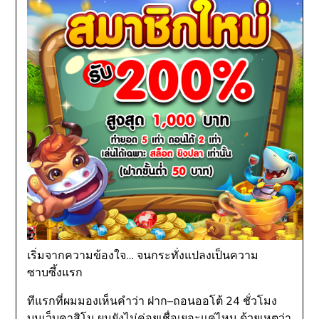
เริ่มจากความข้องใจ… จนกระทั่งแปลงเป็นความ
ซาบซึ้งแรก
ทีแรกที่ผมมองเห็นคำว่า ฝาก–ถอนออโต้ 24 ชั่วโมง
บนเว็บคาสิโน ผมยังไม่ค่อยเชื่อเยอะแค่ไหน ด้วยเหตุว่า