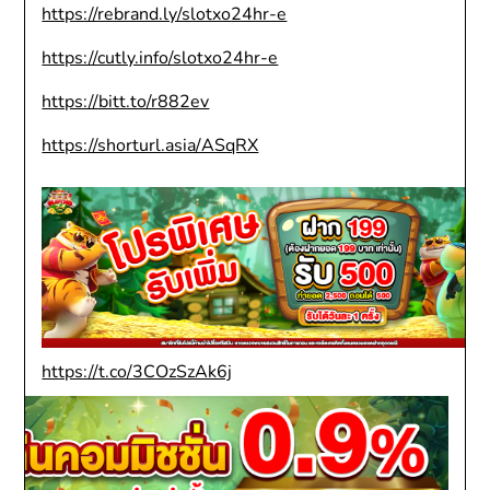
https://rebrand.ly/slotxo24hr-e
https://cutly.info/slotxo24hr-e
https://bitt.to/r882ev
https://shorturl.asia/ASqRX
https://t.co/3COzSzAk6j