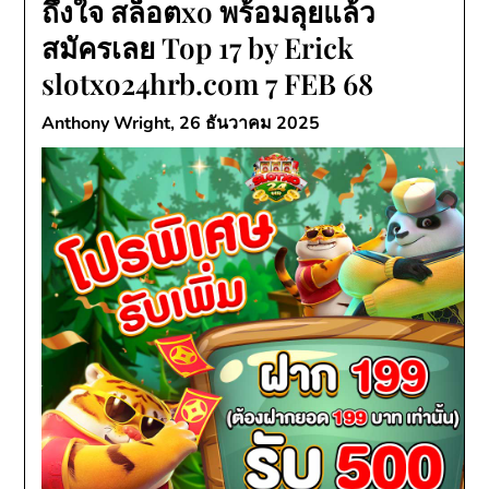
ถึงใจ สล็อตxo พร้อมลุยแล้ว
สมัครเลย Top 17 by Erick
slotxo24hrb.com 7 FEB 68
Anthony Wright,
26 ธันวาคม 2025