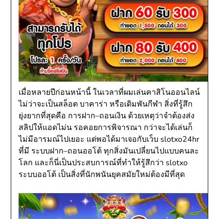
เมื่อหลายปีก่อนหน้านี้ ในเวลาที่ผมเล่นคาสิโนออนไลน์
ไม่ว่าจะเป็นสล็อต บาคาร่า หรือเดิมพันกีฬา สิ่งที่รู้สึก
ยุ่งยากที่สุดคือ การฝาก–ถอนเงิน ด้วยเหตุว่าจำต้องส่ง
สลิปให้แอดไม่น รอคอยการพิจารณา กว่าจะได้เล่นก็
ไม่มีอารมณ์ไปเยอะ แต่พอได้มาเจอกับเว็บ slotxo24hr
ที่มี ระบบฝาก–ถอนออโต้ ทุกสิ่งมันเปลี่ยนไปแบบคนละ
โลก และก็นี่เป็นประสบการณ์ที่ทำให้รู้สึกว่า slotxo
ระบบออโต้ เป็นสิ่งที่นักพนันยุคสมัยใหม่ต้องมีที่สุด