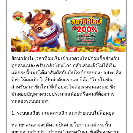
ย้อนกลับไปเวลาที่ผมเริ่มเข้าแวดวงใหม่ๆผมก็อย่างกับ
ทุกคนแหละครับ กลัวโดนโกง กลัวเล่นแล้วไม่ได้เงิน
แม้กระนั้นพอได้มาสัมผัสกับเว็บไซต์ตรงของ slotxo สิ่ง
ที่ทำให้ผมเปิดใจเป็นลำดับแรกเลยก็คือ “โปรโมชั่น”
สำหรับสมาชิกใหม่ที่เกือบจะไม่ต้องลงทุนเองเลย ซึ่ง
มันตอบปัญหาคนงบประมาณน้อยหรือคนที่ต้องการ
ทดลองระบบมากๆ
1. ระบบเสถียร เกมคลาสสิก แตกง่ายแบบไม่ล็อคยูส
หลายๆคนอาจจะคิดว่าเป็นค่ายโบราณ แม้กระนั้น
อยากจะกล่าวว่า “เก๋าเกม” สุดๆครับผม ข้อดีของความ