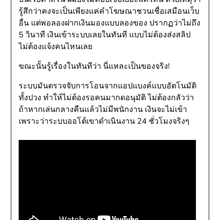
รู้สึกว่าคงจะเป็นเพียงแค่คำโฆษณาชวนเชื่อเสมือนเว็บ
อื่น แต่พอลองฝากเงินมองแบบลองของ ปรากฏว่าไม่ถึง
5 วินาที เงินเข้าระบบเลยในทันที แบบไม่ต้องส่งสลิป
ไม่ต้องแจ้งคนไหนเลย
ขณะนั้นรู้เรื่องในทันทีว่า นี่แหละเป็นของจริง!
ระบบมันตรวจจับการโอนจากแอปแบงค์แบบอัตโนมัติ
ทั้งปวง ทำให้ไม่ต้องรอคนมากดอนุมัติ ไม่ต้องกลัวว่า
ถ้าหากเล่นกลางคืนแล้วไม่มีพนักงาน เงินจะไม่เข้า
เพราะว่าระบบออโต้เขาดำเนินงาน 24 ชั่วโมงจริงๆ