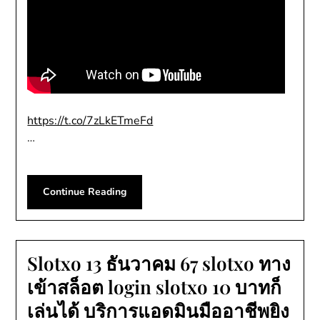
https://t.co/7zLkETmeFd
…
Continue Reading
Slotxo 13 ธันวาคม 67 slotxo ทาง
เข้าสล็อต login slotxo 10 บาทก็
เล่นได้ บริการแอดมินมืออาชีพยิง