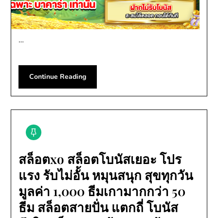
…
Continue Reading
สล็อตxo สล็อตโบนัสเยอะ โปร
แรง รับไม่อั้น หมุนสนุก สุขทุกวัน
มูลค่า 1,000 ธีมเกามากกว่า 50
ธีม สล็อตสายปั่น แตกถี่ โบนัส