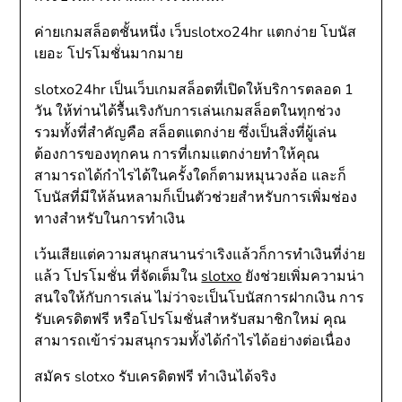
ค่ายเกมสล็อตชั้นหนึ่ง เว็บslotxo24hr แตกง่าย โบนัส
เยอะ โปรโมชั่นมากมาย
slotxo24hr เป็นเว็บเกมสล็อตที่เปิดให้บริการตลอด 1
วัน ให้ท่านได้รื้นเริงกับการเล่นเกมสล็อตในทุกช่วง
รวมทั้งที่สำคัญคือ สล็อตแตกง่าย ซึ่งเป็นสิ่งที่ผู้เล่น
ต้องการของทุกคน การที่เกมแตกง่ายทำให้คุณ
สามารถได้กำไรได้ในครั้งใดก็ตามหมุนวงล้อ และก็
โบนัสที่มีให้ล้นหลามก็เป็นตัวช่วยสำหรับการเพิ่มช่อง
ทางสำหรับในการทำเงิน
เว้นเสียแต่ความสนุกสนานร่าเริงแล้วก็การทำเงินที่ง่าย
แล้ว โปรโมชั่น ที่จัดเต็มใน
slotxo
ยังช่วยเพิ่มความน่า
สนใจให้กับการเล่น ไม่ว่าจะเป็นโบนัสการฝากเงิน การ
รับเครดิตฟรี หรือโปรโมชั่นสำหรับสมาชิกใหม่ คุณ
สามารถเข้าร่วมสนุกรวมทั้งได้กำไรได้อย่างต่อเนื่อง
สมัคร slotxo รับเครดิตฟรี ทำเงินได้จริง