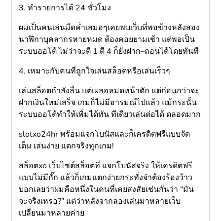
3. ทำรายการได้ 24 ชั่วโมง
ผมเป็นคนเล่นมืดค่ำเสมอๆเคยพบเว็บที่พอข้างหลังสอง
นาฬิกาบุคลากรหายหมด ต้องคอยยามเช้า แต่พอเป็น
ระบบออโต้ ไม่ว่าจะตี 1 ตี 4 ก็ยังฝาก–ถอนได้โดยทันที
4. เหมาะกับคนที่ถูกใจเล่นสล็อตหรือเล่นเร็วๆ
เล่นสล็อตกำลังลื่น แต่เผลอหมดหน้าตัก แต่ก่อนกว่าจะ
ฝากเงินใหม่เสร็จ เกมก็ไม่มีอารมณ์ไปแล้ว แม้กระนั้น
ระบบออโต้ทำให้เพิ่มได้ทัน ทีเดียวเล่นต่อได้ ตลอดมาก
slotxo24hr พร้อมแจกโบนัสและก็เครดิตฟรีแบบจัด
เต็ม เล่นง่าย แตกจริงทุกเกม!
สล็อตxo เว็บไซต์สล็อตที่ แจกโบนัสจริง ให้เครดิตฟรี
แบบไม่มีกั๊ก แล้วก็เกมแตกง่ายกระทั่งจำต้องร้องว้าว
บอกเลยว่าผมคือหนึ่งในคนที่เคยสงสัยเช่นกันว่า “มัน
จะจริงเหรอ?” แต่ว่าหลังจากลองเล่นมาหลายเว็บ
เปลี่ยนมาหลายค่าย