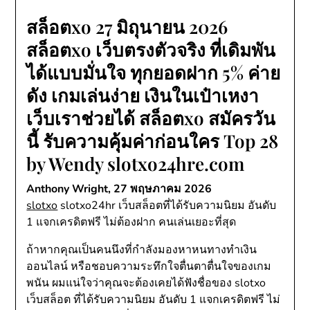
สล็อตxo 27 มิถุนายน 2026
สล็อตxo เว็บตรงตัวจริง ที่เดิมพัน
ได้แบบมั่นใจ ทุกยอดฝาก 5% ค่าย
ดัง เกมเล่นง่าย เงินในเป๋าเหงา
เว็บเราช่วยได้ สล็อตxo สมัครวัน
นี้ รับความคุ้มค่าก่อนใคร Top 28
by Wendy slotxo24hre.com
Anthony Wright,
27 พฤษภาคม 2026
slotxo
slotxo24hr เว็บสล็อตที่ได้รับความนิยม อันดับ
1 แจกเครดิตฟรี ไม่ต้องฝาก คนเล่นเยอะที่สุด
ถ้าหากคุณเป็นคนนึงที่กำลังมองหาหนทางทำเงิน
ออนไลน์ หรือชอบความระทึกใจตื่นตาตื่นใจของเกม
พนัน ผมแน่ใจว่าคุณจะต้องเคยได้ฟังชื่อของ slotxo
เว็บสล็อต ที่ได้รับความนิยม อันดับ 1 แจกเครดิตฟรี ไม่