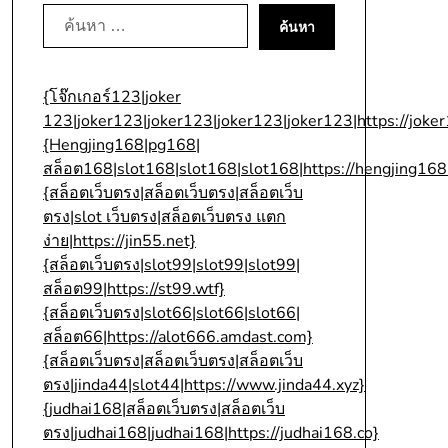
ค้นหา
สำหรับ:
{โจ๊กเกอร์123|joker
123|joker123|joker123|joker123|joker123|https://joke
{Hengjing168|pg168|
สล็อต168|slot168|slot168|slot168|https://hengjing168.
{สล็อตเว็บตรง|สล็อตเว็บตรง|สล็อตเว็บ
ตรง|slot เว็บตรง|สล็อตเว็บตรง แตก
ง่าย|https://jin55.net}
{สล็อตเว็บตรง|slot99|slot99|slot99|
สล็อต99|https://st99.wtf}
{สล็อตเว็บตรง|slot66|slot66|slot66|
สล็อต66|https://alot666.amdast.com}
{สล็อตเว็บตรง|สล็อตเว็บตรง|สล็อตเว็บ
ตรง|jinda44|slot44|https://www.jinda44.xyz}
{judhai168|สล็อตเว็บตรง|สล็อตเว็บ
ตรง|judhai168|judhai168|https://judhai168.co}