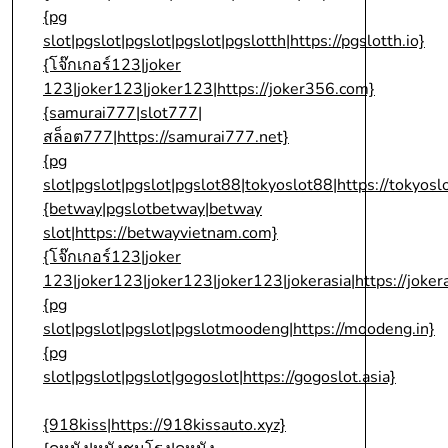
{pg
slot|pgslot|pgslot|pgslot|pgslotth|https://pgslotth.io}
{โจ๊กเกอร์123|joker
123|joker123|joker123|https://joker356.com}
{samurai777|slot777|
สล็อต777|https://samurai777.net}
{pg
slot|pgslot|pgslot|pgslot88|tokyoslot88|https://tokyos
{betway|pgslotbetway|betway
slot|https://betwayvietnam.com}
{โจ๊กเกอร์123|joker
123|joker123|joker123|joker123|jokerasia|https://jokera
{pg
slot|pgslot|pgslot|pgslotmoodeng|https://moodeng.in}
{pg
slot|pgslot|pgslot|gogoslot|https://gogoslot.asia}
{918kiss|https://918kissauto.xyz}