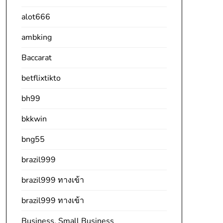
alot666
ambking
Baccarat
betflixtikto
bh99
bkkwin
bng55
brazil999
brazil999 ทางเข้า
brazil999 ทางเข้า
Business, Small Business