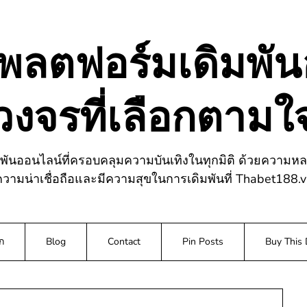
แพลตฟอร์มเดิมพั
วงจรที่เลือกตามใ
พันออนไลน์ที่ครอบคลุมความบันเทิงในทุกมิติ ด้วยความหลา
วามน่าเชื่อถือและมีความสุขในการเดิมพันที่ Thabet188.v
ก
Blog
Contact
Pin Posts
Buy This