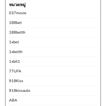
หมวดหมู่
037movie
188bet
188betth
1xbet
1xbetth
1xbit1
77UFA
918Kiss
918kissauto
ABA