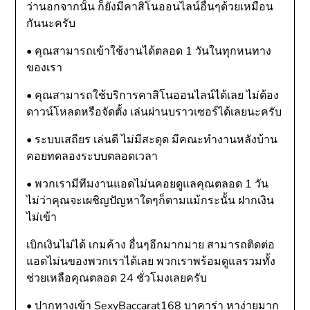
ว่านอกจากนั้น ก็ยังมีคาสิโนออนไลน์อื่นๆด้วยเหมือน
กันนะครับ
• คุณสามารถเข้าใช้งานได้ตลอด 1 วันในทุกหนทาง
ของเรา
• คุณสามารถใช้บริการคาสิโนออนไลน์ได้เลย ไม่ต้อง
ดาวน์โหลดหรือจัดตั้ง เล่นผ่านบราวเซอร์ได้เลยนะครับ
• ระบบเสถียร เล่นดี ไม่มีสะดุด มีคณะทำงานหลังบ้าน
คอยทดลองระบบตลอดเวลา
• พวกเรามีทีมงานแอดไม่นคอยดูแลคุณตลอด 1 วัน
ไม่ว่าคุณจะเผชิญปัญหาใดๆก็ตามแม้กระนั้น ฝากเงิน
ไม่เข้า
เบิกเงินไม่ได้ เกมค้าง อื่นๆอีกมากมาย สามารถติดต่อ
แอดไม่นของพวกเราได้เลย พวกเราพร้อมดูแลรวมทั้ง
ช่วยเหลือคุณตลอด 24 ชั่วโมงเลยครับ
• ปากทางเข้า SexyBaccarat168 บาคาร่า หาง่ายมาก