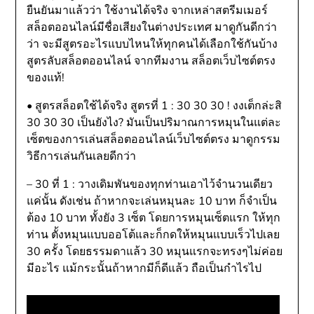
ยืนยันมาแล้วว่า ใช้งานได้จริง จากเหล่าสตรีมเมอร์
สล็อตออนไลน์มีชื่อเสียงในต่างประเทศ มาดูกันดีกว่า
ว่า จะมีสูตรอะไรแบบไหนให้ทุกคนได้เลือกใช้กันบ้าง
สูตรลับสล็อตออนไลน์ จากทีมงาน สล็อตเว็บไซต์ตรง
ของแท้!
• สูตรสล็อตใช้ได้จริง สูตรที่ 1 : 30 30 30 ! งงเต็กล่ะสิ
30 30 30 เป็นยังไง? มันเป็นปริมาณการหมุนในแต่ละ
เซ็ตของการเล่นสล็อตออนไลน์เว็บไซต์ตรง มาดูกรรม
วิธีการเล่นกันเลยดีกว่า
– 30 ที่ 1 : วางเดิมพันของทุกท่านเอาไว้จำนวนเดียว
แค่นั้น ดังเช่น ถ้าหากจะเล่นหมุนละ 10 บาท ก็จำเป็น
ต้อง 10 บาท ทั้งยัง 3 เซ็ต โดยการหมุนเซ็ตแรก ให้ทุก
ท่าน ตั้งหมุนแบบออโต้และก็กดให้หมุนแบบเร็วไปเลย
30 ครั้ง โดยธรรมดาแล้ว 30 หมุนแรกจะทรงๆไม่ค่อย
มีอะไร แม้กระนั้นถ้าหากมีก็ดีแล้ว ถือเป็นกำไรไป