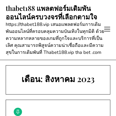
Skip
thabet188 แพลตฟอร์มเดิมพัน
to
ออนไลน์ครบวงจรที่เลือกตามใจ
content
https://thabet188.vip เสนอแพลตฟอร์มการเดิม
พันออนไลน์ที่ครอบคลุมความบันเทิงในทุกมิติ ด้วย
ความหลากหลายของเกมที่ถูกใจและบริการที่เป็น
เลิศ คุณสามารถพิสูจน์ความน่าเชื่อถือและมีความ
สุขในการเดิมพันที่ Thabet188.vip tha bet .com
เดือน:
สิงหาคม 2023