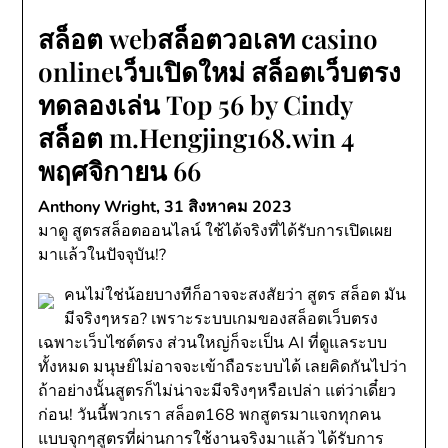
สล็อต webสล็อตวอเลท casino
onlineเว็บเปิดใหม่ สล็อตเว็บตรง
ทดลองเล่น Top 56 by Cindy
สล็อต m.Hengjing168.win 4
พฤศจิกายน 66
Anthony Wright,
31 สิงหาคม 2023
มาดู สูตรสล็อตออนไลน์ ใช้ได้จริงที่ได้รับการเปิดเผย
มาแล้วในปัจจุบัน!?
คนไม่ใช่น้อยบางทีก็อาจจะสงสัยว่า สูตร สล็อต มัน
มีจริงๆหรอ? เพราะระบบเกมของสล็อตเว็บตรง
เฉพาะเว็บไซต์ตรง ส่วนใหญ่ก็จะเป็น AI ที่ดูแลระบบ
ทั้งหมด มนุษย์ไม่อาจจะเข้าถือระบบได้ เลยคิดกันไปว่า
ถ้าอย่างนั้นสูตรก็ไม่น่าจะมีจริงๆหรือเปล่า แต่ว่าเดี๋ยว
ก่อน! วันนี้พวกเรา สล็อต168 พกสูตรมาแจกทุกคน
แบบจุกๆสูตรที่ผ่านการใช้งานจริงมาแล้ว ได้รับการ