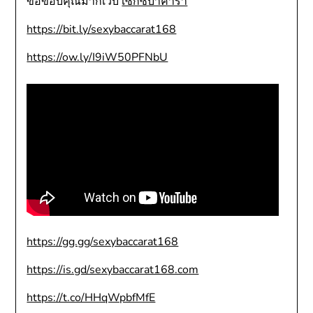
ขอขอบคุณมากเว็บ
เซ็กซี่บาคาร่า
https://bit.ly/sexybaccarat168
https://ow.ly/I9iW50PFNbU
https://gg.gg/sexybaccarat168
https://is.gd/sexybaccarat168.com
https://t.co/HHqWpbfMfE