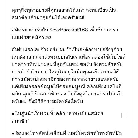
ทุกๆสิ่งทุกๆอย่างที่คุณอยากได้แน่ๆ ลงทะเบียนเป็น
สมาชิกแล้วมาลุยกันได้เลยครับผม!
สมัครบาคาร่ากับ SexyBaccarat168 เซ็กซี่บาคาร่า
แบบง่ายๆสมัครเลย
อันดับแรกเลยจ๊าขอรับ ผมจำเป็นจะต้องขายจริงๆด้วย
เหตุดังกล่าว มาลงทะเบียนกับเราเพื่อทดลองใช้เว็บไซต์
บาคาร่าที่เหมาะสมที่สุดกันเหอะขอรับ จังหวะสำหรับ
การทำกำไรอย่างใหญ่โตอยู่ในมือคุณแล้ว กรรมวิธี
การสมัครเป็นสมาชิกของพวกเราก็ง่ายๆเลยนะครับ
แค่เพียงกรอกข้อมูลให้ครบสมบูรณ์ คลิกเพียงแค่ไม่กี่
คลิก คุณก็เป็นสมาชิกของเว็บดึงดูดใจบาคาร่าได้แล้ว
ครับผม ซึ่งมีวิธีการสมัครดังนี้ครับ
• ไปสู่หน้าเว็บรวมทั้งคลิก “ลงทะเบียนสมัคร
สมาชิก”
• จัดแจงโทรศัพท์เคลื่อนที่ เบอร์โทรศัพท์โทรศัพท์มือ