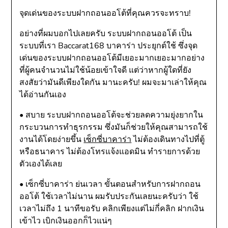
จุดเด่นของระบบฝากถอนออโต้ที่คุณควรจะทราบ!
อย่างที่ผมบอกไปเลยครับ ระบบฝากถอนออโต้ เป็น
ระบบที่เรา Baccarat168 บาคาร่า ประยุกต์ใช้ ซึ่งจุด
เด่นของระบบฝากถอนออโต้มีเยอะมากเยอะมากอย่าง
ที่ผู้คนจำนวนไม่ใช้น้อยเข้าใจดี แต่ว่าหากผู้ใดที่ยัง
สงสัยว่ามันดีเพียงใดกัน มานะครับ! ผมจะมาเล่าให้คุณ
ได้อ่านกันเอง
• สบาย ระบบฝากถอนออโต้จะช่วยลดความยุ่งยากใน
กระบวนการทำธุรกรรม ซึ่งมันก็ช่วยให้คุณสามารถใช้
งานได้โดยง่ายขึ้น
เซ็กซี่บาคาร่า
ไม่ต้องเดินทางไปที่ตู้
หรือธนาคาร ไม่ต้องโทรแจ้งแอดมิน ทำรายการด้วย
ตัวเองได้เลย
• เซ็กซี่บาคาร่า ย่นเวลา ขั้นตอนสำหรับการฝากถอน
ออโต้ ใช้เวลาไม่นาน ผมรับประกันเลยนะครับว่า ใช้
เวลาไม่ถึง 1 นาทีขอรับ คลิกเพียงแต่ไม่กี่คลิก ฝากเงิน
เข้าไว เบิกเงินออกก็ไวแน่ๆ