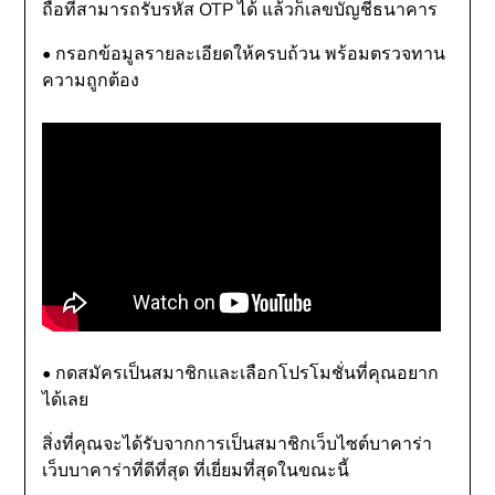
ถือที่สามารถรับรหัส OTP ได้ แล้วก็เลขบัญชีธนาคาร
• กรอกข้อมูลรายละเอียดให้ครบถ้วน พร้อมตรวจทาน
ความถูกต้อง
• กดสมัครเป็นสมาชิกและเลือกโปรโมชั่นที่คุณอยาก
ได้เลย
สิ่งที่คุณจะได้รับจากการเป็นสมาชิกเว็บไซต์บาคาร่า
เว็บบาคาร่าที่ดีที่สุด ที่เยี่ยมที่สุดในขณะนี้