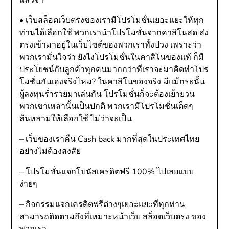
• เว็บสล็อตเว็บตรงของเรามีโปรโมชั่นเยอะแยะให้ทุก
ท่านได้เลือกใช้ พวกเรานำโปรโมชั่นจากคาสิโนสด ส่ง
ตรงเข้ามาอยู่ในเว็บไซต์ของพวกเราทั้งปวง เพราะว่า
พวกเรามั่นใจว่า ยังไงโปรโมชั่นในคาสิโนของแท้ ก็มี
ประโยชน์กับลูกค้าทุกคนมากกว่าที่เราจะมาคิดทำโปร
โมชั่นกันเองจริงไหม? ในคาสิโนของจริง มีแม้กระนั้น
ผู้ลงทุนร่ำรวยมาเล่นกัน โปรโมชั่นก็จะต้องเย้ายวน
พวกเขาเหลานั้นเป็นปกติ พวกเรามีโปรโมชั่นเด็ดๆ
ล้นหลามให้เลือกใช้ ไม่ว่าจะเป็น
– เว็บของเราคืน Cash back มากที่สุดในประเทศไทย
อย่างไม่ต้องสงสัย
– โปรโมชั่นแจกโบนัสเครดิตฟรี 100% ไปเลยแบบ
ง่ายๆ
– กิจกรรมแจกเครดิตฟรีต่างๆเยอะแยะที่ทุกท่าน
สามารถติดตามถึงที่เหมาะหน้าเว็บ สล็อตเว็บตรง ของ
พวกเรา