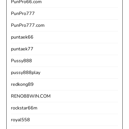
PunPro66.com
PunPro777
PunPro777.com
puntaek66
puntaek77
Pussy888
pussy888play
redkong89
RENO88WIN.COM
rockstar66m
royal558