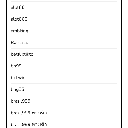
alot66
alot666
ambking
Baccarat
betflixtikto
bh99
bkkwin
bng55
brazil999
brazil999 ทางเข้า
brazil999 ทางเข้า