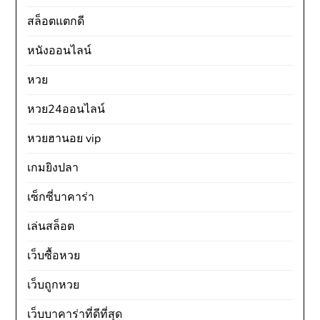
สล็อตแตกดี
หนังออนไลน์
หวย
หวย24ออนไลน์
หวยฮานอย vip
เกมยิงปลา
เซ็กซี่บาคาร่า
เล่นสล็อต
เว็บซื้อหวย
เว็บถูกหวย
เว็บบาคาร่าที่ดีที่สุด