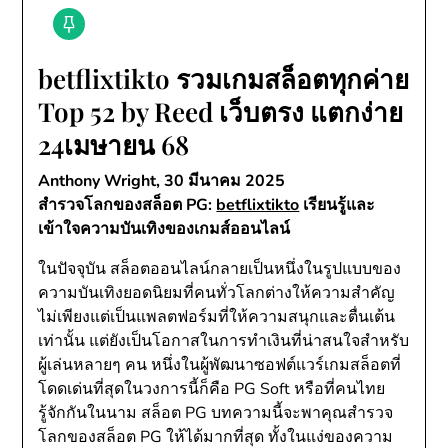
betflixtikto รวมเกมสล็อตทุกค่าย
Top 52 by Reed เว็บตรง แตกง่าย
24เมษายน 68
Anthony Wright,
30 มีนาคม 2025
สำรวจโลกของสล็อต PG:
betflixtikto
เรียนรู้และ
เข้าใจความบันเทิงของเกมส์ออนไลน์
ในปัจจุบัน สล็อตออนไลน์กลายเป็นหนึ่งในรูปแบบของ
ความบันเทิงยอดนิยมที่คนทั่วโลกต่างให้ความสำคัญ
ไม่เพียงแต่เป็นแพลตฟอร์มที่ให้ความสนุกและตื่นเต้น
เท่านั้น แต่ยังเป็นโอกาสในการทำเงินที่น่าสนใจสำหรับ
ผู้เล่นหลายๆ คน หนึ่งในผู้พัฒนาซอฟต์แวร์เกมสล็อตที่
โดดเด่นที่สุดในวงการนี้ก็คือ PG Soft หรือที่คนไทย
รู้จักกันในนาม สล็อต PG บทความนี้จะพาคุณสำรวจ
โลกของสล็อต PG ให้ได้มากที่สุด ทั้งในแง่ของความ