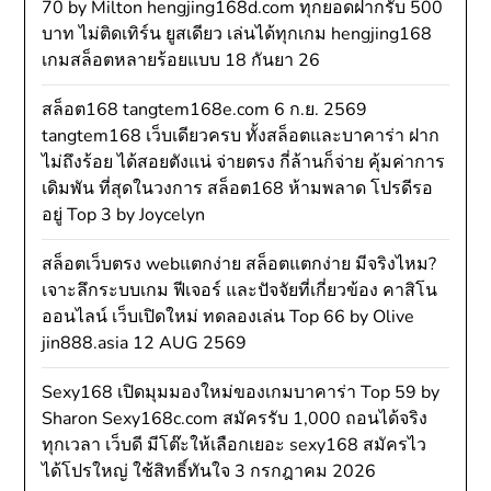
70 by Milton hengjing168d.com ทุกยอดฝากรับ 500
บาท ไม่ติดเทิร์น ยูสเดียว เล่นได้ทุกเกม hengjing168
เกมสล็อตหลายร้อยแบบ 18 กันยา 26
สล็อต168 tangtem168e.com 6 ก.ย. 2569
tangtem168 เว็บเดียวครบ ทั้งสล็อตและบาคาร่า ฝาก
ไม่ถึงร้อย ได้สอยตังแน่ จ่ายตรง กี่ล้านก็จ่าย คุ้มค่าการ
เดิมพัน ที่สุดในวงการ สล็อต168 ห้ามพลาด โปรดีรอ
อยู่ Top 3 by Joycelyn
สล็อตเว็บตรง webแตกง่าย สล็อตแตกง่าย มีจริงไหม?
เจาะลึกระบบเกม ฟีเจอร์ และปัจจัยที่เกี่ยวข้อง คาสิโน
ออนไลน์ เว็บเปิดใหม่ ทดลองเล่น Top 66 by Olive
jin888.asia 12 AUG 2569
Sexy168 เปิดมุมมองใหม่ของเกมบาคาร่า Top 59 by
Sharon Sexy168c.com สมัครรับ 1,000 ถอนได้จริง
ทุกเวลา เว็บดี มีโต๊ะให้เลือกเยอะ sexy168 สมัครไว
ได้โปรใหญ่ ใช้สิทธิ์ทันใจ 3 กรกฎาคม 2026