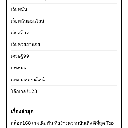
เว็บพนัน
เว็บพนันออนไลน์
เว็บสล็อต
เว็บหวยฮานอย
เศรษฐี99
แทงบอล
แทงบอลออนไลน์
โจ๊กเกอร์123
เรื่องล่าสุด
สล็อต168 เกมเดิมพัน ที่สร้างความบันเทิง ดีที่สุด Top