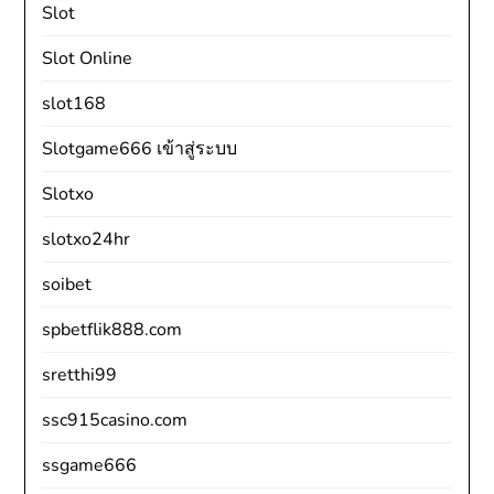
Slot
Slot Online
slot168
Slotgame666 เข้าสู่ระบบ
Slotxo
slotxo24hr
soibet
spbetflik888.com
sretthi99
ssc915casino.com
ssgame666