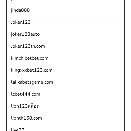
jinda888
Joker123
joker123auto
Joker123th.com
kimchibetbet.com
kingxxxbet123.com
lalikabetsgame.com
lcbet444.com
lion123สล็อต
lionth168.com
live22