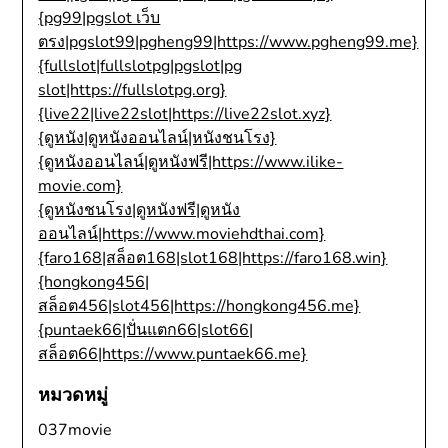
{pg99|pgslot เว็บ
ตรง|pgslot99|pgheng99|https://www.pgheng99.me}
{fullslot|fullslotpg|pgslot|pg
slot|https://fullslotpg.org}
{live22|live22slot|https://live22slot.xyz}
{ดูหนัง|ดูหนังออนไลน์|หนังชนโรง}
{ดูหนังออนไลน์|ดูหนังฟรี|https://www.ilike-
movie.com}
{ดูหนังชนโรง|ดูหนังฟรี|ดูหนัง
ออนไลน์|https://www.moviehdthai.com}
{faro168|สล็อต168|slot168|https://faro168.win}
{hongkong456|
สล็อต456|slot456|https://hongkong456.me}
{puntaek66|ปั่นแตก66|slot66|
สล็อต66|https://www.puntaek66.me}
หมวดหมู่
037movie