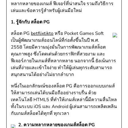
หลากหลายของเกมส์ ฟีเจอร์ที่น่าสนใจ รวมถึงวิธีการ
เล่นและข้อควรรู้สำหรับผู้เล่นมือใหม่
1. รู้จักกับ สล็อต PG
สล็อต PG
betflixtikto
หรือ Pocket Games Soft
เป็นผู้พัฒนาเกมส์ออนไลน์ที่ก่อตั้งขึ้นในปี พ.ศ.
2558 โดยมีความมุ่งมั่นในการพัฒนาเกมส์สล็อต
คุณภาพสูง ซึ่งโดดเด่นด้วยกราฟิกที่สวยงาม และ
ฟีเจอร์ภายในเกมส์ที่หลากหลาย นอกจากนี้ ยังเน้นการ
เล่นที่ง่ายและเข้าใจง่าย ทำให้ผู้เล่นทุกระดับสามารถ
สนุกสนานได้อย่างไม่ยากลำบาก
หนึ่งในเอกลักษณ์ของสล็อต PG คือการออกแบบเกมส์
ให้สามารถเล่นได้บนมือถืออย่างราบรื่น ด้วย
เทคโนโลยี HTML5 ที่ทำให้เกมส์เหล่านี้มีความลื่นไหล
ทั้งในระบบ iOS และ Android ผู้เล่นสามารถเพลิดเพลิน
กับเกมส์สล็อตได้ทุกที่ ทุกเวลา
2. ความหลากหลายของเกมส์สล็อต PG