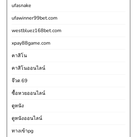
ufasnake
ufawinner99bet.com
westbluez168bet.com
xpay88game.com
คาสิโน
คาสิโนออนไลน์
จ๊วด 69
ซื้อหวยออนไลน์
ดูหนัง
ดูหนังออนไลน์
ทางเข้าpg