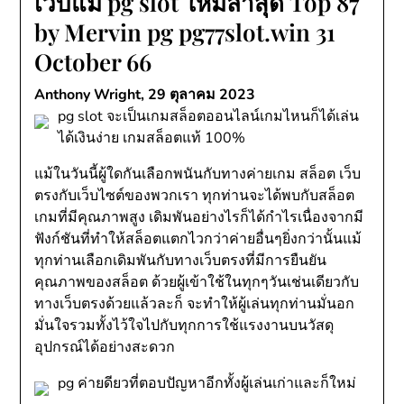
เว็บแม่ pg slot ใหม่ล่าสุด Top 87
by Mervin pg pg77slot.win 31
October 66
Anthony Wright,
29 ตุลาคม 2023
pg slot จะเป็นเกมสล็อตออนไลน์เกมไหนก็ได้เล่น
ได้เงินง่าย เกมสล็อตแท้ 100%
แม้ในวันนี้ผู้ใดกันเลือกพนันกับทางค่ายเกม สล็อต เว็บ
ตรงกับเว็บไซต์ของพวกเรา ทุกท่านจะได้พบกับสล็อต
เกมที่มีคุณภาพสูง เดิมพันอย่างไรก็ได้กำไรเนื่องจากมี
ฟังก์ชันที่ทำให้สล็อตแตกไวกว่าค่ายอื่นๆยิ่งกว่านั้นแม้
ทุกท่านเลือกเดิมพันกับทางเว็บตรงที่มีการยืนยัน
คุณภาพของสล็อต ด้วยผู้เข้าใช้ในทุกๆวันเช่นเดียวกับ
ทางเว็บตรงด้วยแล้วละก็ จะทำให้ผู้เล่นทุกท่านมั่นอก
มั่นใจรวมทั้งไว้ใจไปกับทุกการใช้แรงงานบนวัสดุ
อุปกรณ์ได้อย่างสะดวก
pg ค่ายดียวที่ตอบปัญหาอีกทั้งผู้เล่นเก่าและก็ใหม่