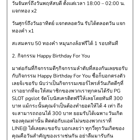
วันจันทร์ถึงวันพฤหัสบดี ตั้งแต่เวลา 18:00 – 02:00 น.
แจกทอง x2
วันศุกร์ถึงวันอาทิตย์ แจกตลอดวัน รับได้ตลอดวัน แจก
ทองคำ x1
สะสมครบ 50 ทองคำ หมุนกงล้อฟรีได้ 1 รอบทันที
2. กิจกรรม Happy Birthday For You
มาต่อกันที่กิจกรรมดีๆกิจกรรมลำดับที่สองกันเลยขอรับ
กับกิจกรรม Happy Birthday For You ชื่อก็บอกตรงตัว
เลยจ้ะขอรับ นับว่าเป็นกิจกรรมเซอร์ไพรส์วันเกิดดีๆที่
เราอยากที่จะให้สมาชิกของพวกเราทุกคนได้รับ PG
SLOT pgslot จัดโบนัสเครดิตฟรีให้เลยโดยทันที 300
บาท แม้กระนั้นคุณจำเป็นต้องทำยอดให้ได้ 4 เท่า ถึง
จะสามารถถอนได้ 300 บาท ยอมรับได้เฉพาะวันเกิด
ของคุณเท่านั้น ติดต่อกับแอดไม่นของพวกเราที่
LINE@ ได้เลยคะขอรับ บอกเลยว่า ทุกวี่ทุกวันเกิดของ
คุณคือวันสำคัญของเราเช่นกัน อย่าลืมมารับกัน