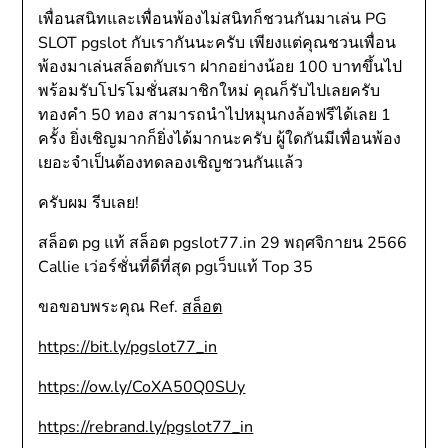
เพื่อนสนิทและเพื่อนพ้องไม่สนิทก็ชวนกันมาเล่น PG
SLOT pgslot กับเรากันนะครับ เพียงแต่คุณชวนเพื่อน
พ้องมาเล่นสล็อตกับเรา ฝากอย่างน้อย 100 บาทขึ้นไป
พร้อมรับโปรโมชั่นสมาชิกใหม่ คุณก็รับไปเลยครับ
ทองคำ 50 ทอง สามารถนำไปหมุนกงล้อฟรีได้เลย 1
ครั้ง ยิ่งเชิญมากก็ยิ่งได้มากนะครับ ผู้ใดกันมีเพื่อนพ้อง
เยอะจำเป็นต้องทดลองเชิญชวนกันแล้ว
ครับผม รีบเลย!
สล็อต pg แท้ สล็อต pgslot77.in 29 พฤศจิกายน 2566
Callie เว่อร์ชั่นที่ดีที่สุด pgเว็บแท้ Top 35
ขอขอบพระคุณ Ref.
สล็อต
https://bit.ly/pgslot77_in
https://ow.ly/CoXA50Q0SUy
https://rebrand.ly/pgslot77_in