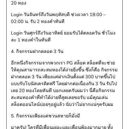
20 ทอง
Login วันจันทร์ถึงวันพฤหัสบดี ช่วงเวลา 18:00 –
02:00 น. รับ 2 ทองคำทันที
Login วันศุกร์ถึงวันอาทิตย์ ยอมรับได้ตลอดวัน ชั่วโมง
ละ 1 ทองคำในทันที
4. กิจกรรมฝากตลอด 3 วัน
อีกหนึ่งกิจกรรมจากพวกเรา PG สล็อต สล็อตที่จะช่วย
ให้คุณสามารถสะสมทองได้ง่ายยิ่งขึ้น ซึ่งก็คือ กิจกรรม
ฝากตลอด 3 วัน เพียงแค่ฝากเงินตั้งแต่ 300 บาทขึ้นไป
แบบรับโบนัสเครดิตฟรี โดยฝากต่อเนื่องกัน 3 วัน รับไป
เลย 20 ทองโดยทันที บอกเลยครับผมว่า นี่คือกิจกรรม
สะสมทองคำที่ทำได้ง่ายที่สุดเลยขอรับ แม้คุณเล่น
สล็อตออนไลน์บ่อยๆอยู่แล้ว นับว่าไม่ยากแน่ๆครับผม
5. กิจกรรมเพียงแค่ชวนสหายก็มั่งมี
มาครับ! ใครที่มีเพื่อนเยอะแยะเพื่อนพ้องมากมาย ทั้ง