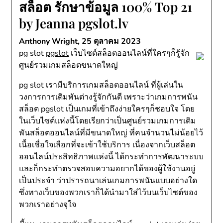
สล็อต รักษาข้อมูล 100% Top 21
by Jeanna pgslot.lv
Anthony Wright,
25 ตุลาคม 2023
pg slot
pgslot
เว็บไซต์สล็อตออนไลน์ที่ใครๆก็รู้จัก
ศูนย์รวมเกมสล็อตขนาดใหญ่
pg slot เรามีบริการเกมสล็อตออนไลน์ ที่ผู้เล่นใน
วงการการเดิมพันต่างรู้จักกันดี เพราะว่าเกมการพนัน
สล็อต pgslot เป็นเกมที่เข้าถึงง่ายใครๆก็ชอบใจ โดย
ในเว็บไซต์แห่งนี้โดยเรียกว่าเป็นศูนย์รวมเกมการเดิม
พันสล็อตออนไลน์ที่มีขนาดใหญ่ ที่คนจำนวนไม่น้อยไว้
เนื้อเชื่อใจเลือกที่จะเข้าใช้บริการ เนื่องจากเว็บสล็อต
ออนไลน์ประสิทธิภาพแห่งนี้ ได้กระทำการพัฒนาระบบ
และก็กระทำตรวจสอบความอยากได้ของผู้ใช้งานอยู่
เป็นประจำ ว่าปรารถนาเล่นเกมการพนันแบบอย่างใด
ซึ่งทางเว็บของพวกเราก็ได้นำมาใส่ไว้บนเว็บไซต์ของ
พวกเราอย่างจุใจ