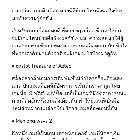
เกมสล็อตแตกดี สล็อต ค่ายพีจีมีเกมไหนพึงพอใจบ้าง
มาทำความรู้จักกัน
สำหรับเกมสล็อตแตกดี ที่ค่าย pg สล็อต ชี้แนะให้เล่น
จะมีเกมไหนบ้างที่สร้างผลกำไร และความสสนุกให้ผู้
เล่นสามารถเข้ามา ทดสอบเล่นเกมสล็อตแสนบันเทิงใจ
ที่พวกเราคัดมาแล้วว่าดี จะมีเกมอะไรบ้างมาดูกัน
•
pgslot
Treasure of Aztec
สล็อตสาวถ้ำเกมการเดิมพันที่ไม่ว่าใครๆก็จะต้องเคย
เล่น เป็นเกมสล็อตที่มีอัตราการเริ่มต้นราคาถูก โดย
เกมนี้จะมี ฟรีสปินให้ซื้อ แต่ก็เป็นเกมที่มีอัตราการชนะ
มากที่สุดอีกหนึ่งเกมสิ่งเดียวกัน ทำให้ผู้เล่นที่เป็นมือ
ใหม่ส่วนมากจะเลือกใช้บริการ เกมสล็อตเกมนี้กัน
• Mahjong ways 2
อีกหนึ่งเกมที่เป็นเกมแตกหนักแตกดี เกมที่นักล่าเงิน