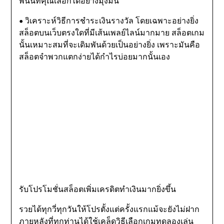
พนันที่คุณเลือกได้อย่างมุ่งมั่น
• วิเคราะห์วิธีการชำระเงินรางวัล โดยเฉพาะอย่างยิ่ง
สล็อตบนเว็บตรงใดที่มีเส้นเพลย์ไลน์มากมาย สล็อตเกม
นั้นเหมาะสมที่จะเดิมพันด้วยเป็นอย่างยิ่ง เพราะมันคือ
สล็อตจำพวกแตกง่ายได้กำไรบ่อยมากนั้นเอง
รับโปรโมชั่นสล็อตเพิ่มเครดิตทำเงินมากยิ่งขึ้น
รวยได้ทุกวี่ทุกวันให้โปรตั้งแต่ครั้งแรกแม้จะยังไม่ฝาก
ภายหลังที่ทุกท่านได้ใช้เคล็ดวิธีเลือกเกม
ทดลองเล่น