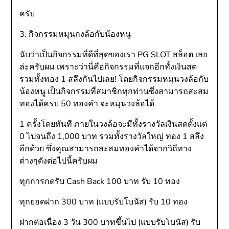
ครับ
3. กิจกรรมหมุนกงล้อกับน้องหนู
นับว่าเป็นกิจกรรมที่ดีที่สุดของเรา PG SLOT สล็อต เลย
ล่ะครับผม เพราะว่านี่คือกิจกรรมที่แจกอีกทั้งเงินสด
รวมทั้งทอง 1 สลึงกันไปเลย! โดยกิจกรรมหมุนวงล้อกับ
น้องหนู เป็นกิจกรรมที่สมาชิกทุกท่านซึ่งสามารถสะสม
ทองได้ครบ 50 ทองคำ จะหมุนวงล้อได้
1 ครั้งโดยทันที ภายในวงล้อจะมีทั้งรางวัลเงินสดตั้งแต่
0 ไปจนถึง 1,000 บาท รวมทั้งรางวัลใหญ่ ทอง 1 สลึง
อีกด้วย ซึ่งคุณสามารถสะสมทองคำได้จากวิถีทาง
ต่างๆดังต่อไปนี้ครับผม
ทุกการกดรับ Cash Back 100 บาท รับ 10 ทอง
ทุกยอดฝาก 300 บาท (แบบรับโบนัส) รับ 10 ทอง
ฝากต่อเนื่อง 3 วัน 300 บาทขึ้นไป (แบบรับโบนัส) รับ