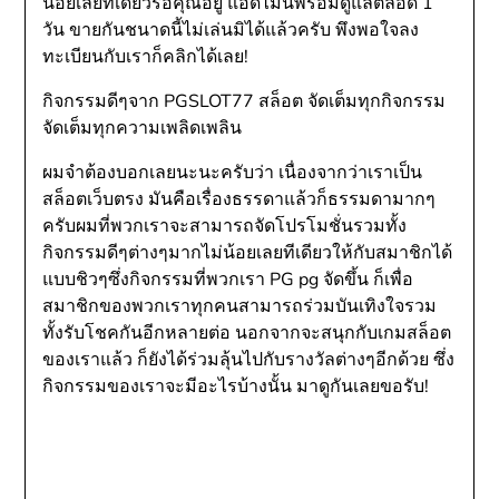
น้อยเลยทีเดียวรอคุณอยู่ แอดไม่นพร้อมดูแลตลอด 1
วัน ขายกันชนาดนี้ไม่เล่นมิได้แล้วครับ พึงพอใจลง
ทะเบียนกับเราก็คลิกได้เลย!
กิจกรรมดีๆจาก PGSLOT77 สล็อต จัดเต็มทุกกิจกรรม
จัดเต็มทุกความเพลิดเพลิน
ผมจำต้องบอกเลยนะนะครับว่า เนื่องจากว่าเราเป็น
สล็อตเว็บตรง มันคือเรื่องธรรดาแล้วก็ธรรมดามากๆ
ครับผมที่พวกเราจะสามารถจัดโปรโมชั่นรวมทั้ง
กิจกรรมดีๆต่างๆมากไม่น้อยเลยทีเดียวให้กับสมาชิกได้
แบบชิวๆซึ่งกิจกรรมที่พวกเรา PG pg จัดขึ้น ก็เพื่อ
สมาชิกของพวกเราทุกคนสามารถร่วมบันเทิงใจรวม
ทั้งรับโชคกันอีกหลายต่อ นอกจากจะสนุกกับเกมสล็อต
ของเราแล้ว ก็ยังได้ร่วมลุ้นไปกับรางวัลต่างๆอีกด้วย ซึ่ง
กิจกรรมของเราจะมีอะไรบ้างนั้น มาดูกันเลยขอรับ!