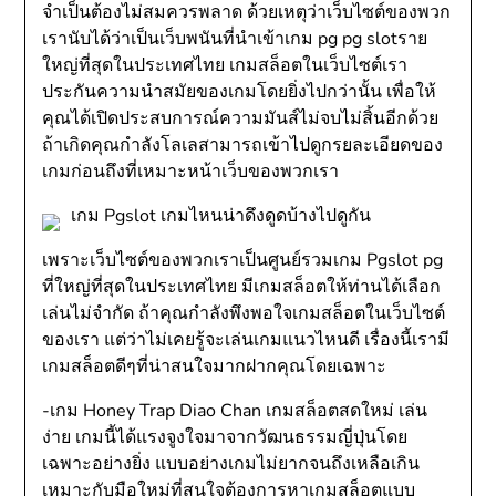
จำเป็นต้องไม่สมควรพลาด ด้วยเหตุว่าเว็บไซต์ของพวก
เรานับได้ว่าเป็นเว็บพนันที่นำเข้าเกม pg pg slotราย
ใหญ่ที่สุดในประเทศไทย เกมสล็อตในเว็บไซต์เรา
ประกันความนำสมัยของเกมโดยยิ่งไปกว่านั้น เพื่อให้
คุณได้เปิดประสบการณ์ความมันส์ไม่จบไม่สิ้นอีกด้วย
ถ้าเกิดคุณกำลังโลเลสามารถเข้าไปดูกรยละเอียดของ
เกมก่อนถึงที่เหมาะหน้าเว็บของพวกเรา
เกม Pgslot เกมไหนน่าดึงดูดบ้างไปดูกัน
เพราะเว็บไซต์ของพวกเราเป็นศูนย์รวมเกม Pgslot pg
ที่ใหญ่ที่สุดในประเทศไทย มีเกมสล็อตให้ท่านได้เลือก
เล่นไม่จำกัด ถ้าคุณกำลังพึงพอใจเกมสล็อตในเว็บไซต์
ของเรา แต่ว่าไม่เคยรู้จะเล่นเกมแนวไหนดี เรื่องนี้เรามี
เกมสล็อตดีๆที่น่าสนใจมากฝากคุณโดยเฉพาะ
-เกม Honey Trap Diao Chan เกมสล็อตสดใหม่ เล่น
ง่าย เกมนี้ได้แรงจูงใจมาจากวัฒนธรรมญี่ปุ่นโดย
เฉพาะอย่างยิ่ง แบบอย่างเกมไม่ยากจนถึงเหลือเกิน
เหมาะกับมือใหม่ที่สนใจต้องการหาเกมสล็อตแบบ