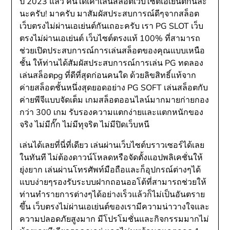
ปี 2023 แล้ว คนใดเค้าเล่นสล็อตเว็บไซต์เอเย่นต์กันล่ะ
นะครับ! มาครับ มาสัมผัสประสบการณ์ดีๆจากสล็อต
เว็บตรงไม่ผ่านเอเย่นต์กันเถอะครับ เรา PG SLOT เว็บ
ตรงไม่ผ่านเอเย่นต์ เว็บไซต์ตรงแท้ 100% ที่สามารถ
ช่วยเปิดประสบการณ์การเล่นสล็อตของคุณแบบเหนือ
ชั้น ให้ท่านได้สัมผัสประสบการณ์การเล่น PG ทดลอง
เล่นสล็อตpg ที่ดีที่สุดก่อนคนใด ด้วยลิขสิทธิ์แท้จาก
ค่ายสล็อตชั้นหนึ่งสุดยอดอย่าง PG SOFT เล่นสล็อตกับ
ค่ายพีจีแบบจัดเต็ม เกมสล็อตออนไลน์มากมายก่ายกอง
กว่า 300 เกม รับรองความแตกง่ายและแตกหนักของ
จริง ไม่มีกั๊ก ไม่มีทุจริต ไม่มีปิดเว็บหนี
เล่นได้เลยที่นี่ที่เดียว เล่นผ่านเว็บไซต์บราวเซอร์ได้เลย
ในทันที ไม่ต้องดาวน์โหลดหรือจัดตั้งแอปพลิเคชั่นให้
ยุ่งยาก เล่นผ่านโทรศัพท์มือถือและก็อุปกรณ์ต่างๆได้
แบบง่ายๆรองรับระบบฝากถอนออโต้ที่สามารถช่วยให้
ท่านทำรายการต่างๆได้อย่างเร็วแล้วก็ไม่เป็นอันตราย
ขึ้น เว็บตรงไม่ผ่านเอเย่นต์ของเรามีความน่าวางใจและ
ความปลอดภัยสูงมาก มีโปรโมชั่นและกิจกรรมมากไม่