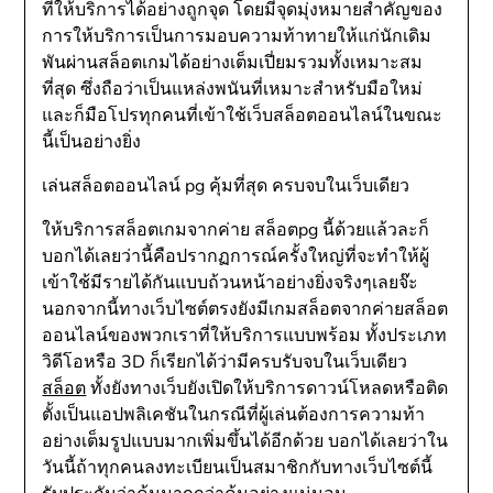
ที่ให้บริการได้อย่างถูกจุด โดยมีจุดมุ่งหมายสำคัญของ
การให้บริการเป็นการมอบความท้าทายให้แก่นักเดิม
พันผ่านสล็อตเกมได้อย่างเต็มเปี่ยมรวมทั้งเหมาะสม
ที่สุด ซึ่งถือว่าเป็นแหล่งพนันที่เหมาะสำหรับมือใหม่
และก็มือโปรทุกคนที่เข้าใช้เว็บสล็อตออนไลน์ในขณะ
นี้เป็นอย่างยิ่ง
เล่นสล็อตออนไลน์ pg คุ้มที่สุด ครบจบในเว็บเดียว
ให้บริการสล็อตเกมจากค่าย สล็อตpg นี้ด้วยแล้วละก็
บอกได้เลยว่านี้คือปรากฏการณ์ครั้งใหญ่ที่จะทำให้ผู้
เข้าใช้มีรายได้กันแบบถ้วนหน้าอย่างยิ่งจริงๆเลยจ๊ะ
นอกจากนี้ทางเว็บไซต์ตรงยังมีเกมสล็อตจากค่ายสล็อต
ออนไลน์ของพวกเราที่ให้บริการแบบพร้อม ทั้งประเภท
วิดีโอหรือ 3D ก็เรียกได้ว่ามีครบรับจบในเว็บเดียว
สล็อต
ทั้งยังทางเว็บยังเปิดให้บริการดาวน์โหลดหรือติด
ตั้งเป็นแอปพลิเคชันในกรณีที่ผู้เล่นต้องการความท้า
อย่างเต็มรูปแบบมากเพิ่มขึ้นได้อีกด้วย บอกได้เลยว่าใน
วันนี้ถ้าทุกคนลงทะเบียนเป็นสมาชิกกับทางเว็บไซต์นี้