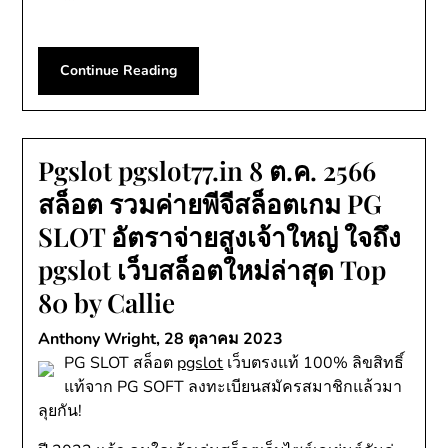
Continue Reading
Pgslot pgslot77.in 8 ต.ค. 2566
สล็อต รวมค่ายพีจีสล็อตเกม PG
SLOT อัตราจ่ายสูงเจ้าใหญ่ ใจถึง
pgslot เว็บสล็อตใหม่ล่าสุด Top
80 by Callie
Anthony Wright,
28 ตุลาคม 2023
PG SLOT สล็อต
pgslot
เว็บตรงแท้ 100% ลิขสิทธิ์
แท้จาก PG SOFT ลงทะเบียนสมัครสมาชิกแล้วมา
ลุยกัน!