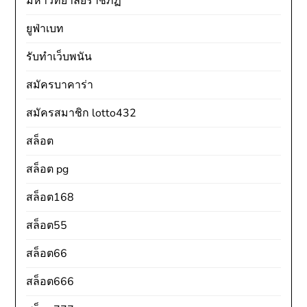
มหาวิทยาลัยราชภัฏ
ยูฟ่าเบท
รับทำเว็บพนัน
สมัครบาคาร่า
สมัครสมาชิก lotto432
สล็อต
สล็อต pg
สล็อต168
สล็อต55
สล็อต66
สล็อต666