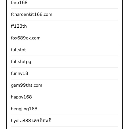
faro168
fcharoenkit168.com
ff123th
fox689ok.com
fullslot
fullslotpg
funny18
gem99ths.com
happy168
hengjing168
hydra888 เครดิตฟรี