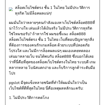
สล็อตเว็บไซต์ตรง ชั้น 1 ในไทย ไม่มีประวัติการ
ทุจริต ไม่มีล็อคผลแน่ๆ!
ผมมั่นใจว่าหลายๆคนกำลังมองหาเว็บไซต์สล็อต888ที่
น่าไว้วางใจ เล่นแล้วได้เงินจริง ไม่มีประวัติการทุจริต
ใช่ไหมขอรับ? ถ้าหากใช่ ผมขอชี้แนะ สล็อต888
สล็อตเว็บไซต์ตรง ชั้น 1 ในไทย เว็บที่ตอบปัญหาทุกสิ่ง
ที่ต้องการของคนรักเกมสล็อต ด้วยระบบที่ปลอดภัย
โปร่งใส และไม่มีการล็อคผลแน่ๆ ผมเองเคยทดลอง
เล่นมาหลายเว็บ จนได้พบกับ สล็อต888 ซึ่งบอกได้เลย
ว่าที่นี่คือที่สุดของสล็อตเว็บไซต์ตรงในไทย ระบบดี เกม
หลากหลาย โบนัสแตกง่าย และก็บริการลูกค้าระดับมือ
โปร
pgslot มีจุดแข็งหลายชนิดที่ทำให้ผมมั่นใจว่าเป็น
เว็บไซต์ที่ดีที่สุดในไทย นี่คือเหตุผลหลักนะครับ:
1. ไม่มีประวัติการคดโกง