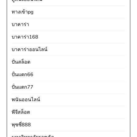
ทางเข้าpg
บาคาร่า
บาคาร่า168
บาคาร่าออนไลน์
ปั่นสล็อต
ปั่นแตก66
ปั่นแตก77
พนันออนไลน์
พีจีสล็อต
พุซซี่888