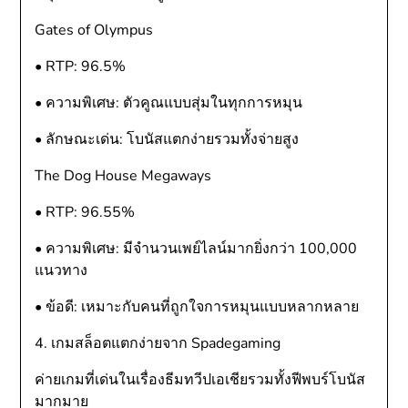
Gates of Olympus
• RTP: 96.5%
• ความพิเศษ: ตัวคูณแบบสุ่มในทุกการหมุน
• ลักษณะเด่น: โบนัสแตกง่ายรวมทั้งจ่ายสูง
The Dog House Megaways
• RTP: 96.55%
• ความพิเศษ: มีจำนวนเพย์ไลน์มากยิ่งกว่า 100,000
แนวทาง
• ข้อดี: เหมาะกับคนที่ถูกใจการหมุนแบบหลากหลาย
4. เกมสล็อตแตกง่ายจาก Spadegaming
ค่ายเกมที่เด่นในเรื่องธีมทวีปเอเชียรวมทั้งฟีพบร์โบนัส
มากมาย