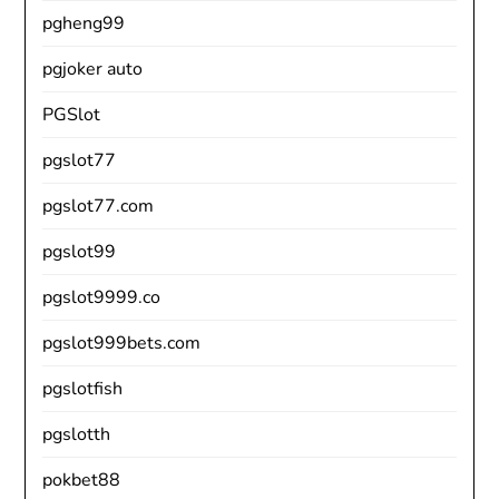
pgheng99
pgjoker auto
PGSlot
pgslot77
pgslot77.com
pgslot99
pgslot9999.co
pgslot999bets.com
pgslotfish
pgslotth
pokbet88