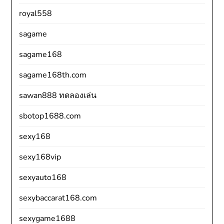
royal558
sagame
sagame168
sagame168th.com
sawan888 ทดลองเล่น
sbotop1688.com
sexy168
sexy168vip
sexyauto168
sexybaccarat168.com
sexygame1688