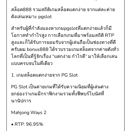
สล็อต888 รวมสถิติเกมสล็อตแตกง่าย จากแต่ละค่าย
ดังเล่นเหมาะ pgslot
สำหรับผู้ที่กำลังมองหาเกมpgslotที่แตกง่ายแล้วก็มี
โอกาสทำกำไรสูง การเลือกเกมที่มาพร้อมสถิติ RTP
สูงและก็ได้รับการยอมรับจากผู้เล่นถือเป็นช่องทางที่ดี
ครับผม bonus888 ได้รวบรวมเกมสล็อตจากค่ายดังทั่ว
โลกที่เป็นที่รู้จักเรื่อง “แตกง่าย กำไรดี” มาให้เลือกเล่น
แบบครบจบในที่เดียว
1. เกมสล็อตแตกง่ายจาก PG Slot
PG Slot เป็นค่ายเกมที่ได้รับความนิยมที่ผู้เล่นต่าง
ยกย่องว่าเกมมีกราฟิกงามรวมทั้งฟีพบร์โบนัสที่
นานัปการ
Mahjong Ways 2
• RTP: 96.95%