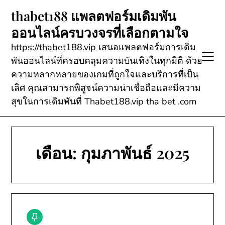
Skip
thabet188 แพลตฟอร์มเดิมพัน
to
ออนไลน์ครบวงจรที่เลือกตามใจ
content
https://thabet188.vip เสนอแพลตฟอร์มการเดิม
พันออนไลน์ที่ครอบคลุมความบันเทิงในทุกมิติ ด้วย
ความหลากหลายของเกมที่ถูกใจและบริการที่เป็น
เลิศ คุณสามารถพิสูจน์ความน่าเชื่อถือและมีความ
สุขในการเดิมพันที่ Thabet188.vip tha bet .com
เดือน:
กุมภาพันธ์ 2025