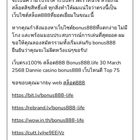
จะเป็นความโปร่งใส ระบบที่รวดเร็วทันใจ หรือเกม
สล็อตลิขสิทธิ์แท้ ทุกสิ่งทำให้ผมแน่ใจว่าตรงนี้เป็น
เว็บไซต์สล็อต888ที่ยอดเยี่ยมในขณะนี้
หากคุณกำลังมองหาเว็บไซต์bonus888ที่แตกง่าย ไม่มี
โกง และพร้อมมอบประสบการณ์การเล่นที่สุดยอด ผม
ขอให้คุณลองสมัครรวมทั้งเริ่มเล่นกับ bonus888
ยืนยันว่าคุณจะไม่ผิดหวังแน่ๆขอรับ!
เว็บตรง100% สล็อต888 Bonus888.life 30 March
2568 Dannie casino bonus888 เว็บไหนดี Top 75
ขอขอบคุณมากby web
สล็อต888
https://bit.ly/bonus888-life
https://rebrand.ly/bonus888-life
https://wow.in.th/bonus888-life
https://cutt.ly/ne9EEjVz