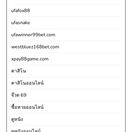
ufafox88
ufasnake
ufawinner99bet.com
westbluez168bet.com
xpay88game.com
คาสิโน
คาสิโนออนไลน์
จ๊วด 69
ซื้อหวยออนไลน์
ดูหนัง
ดูหนังออนไลน์