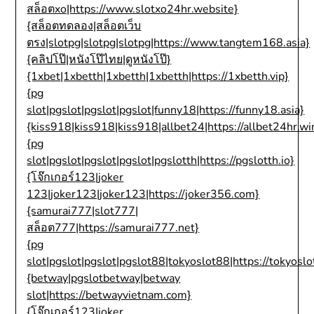
สล็อตxo|https://www.slotxo24hr.website}
{สล็อตทดลอง|สล็อตเว็บ
ตรง|slotpg|slotpg|slotpg|https://www.tangtem168.asia}
{คลิปโป๊|หนังโป๊ไทย|ดูหนังโป๊}
{1xbet|1xbetth|1xbetth|1xbetth|https://1xbetth.vip}
{pg
slot|pgslot|pgslot|pgslot|funny18|https://funny18.asia}
{kiss918|kiss918|kiss918|allbet24|https://allbet24hr.wi
{pg
slot|pgslot|pgslot|pgslot|pgslotth|https://pgslotth.io}
{โจ๊กเกอร์123|joker
123|joker123|joker123|https://joker356.com}
{samurai777|slot777|
สล็อต777|https://samurai777.net}
{pg
slot|pgslot|pgslot|pgslot88|tokyoslot88|https://tokyosl
{betway|pgslotbetway|betway
slot|https://betwayvietnam.com}
{โจ๊กเกอร์123|joker