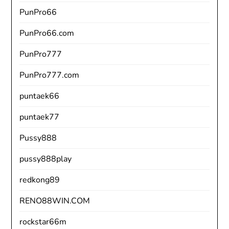
PunPro66
PunPro66.com
PunPro777
PunPro777.com
puntaek66
puntaek77
Pussy888
pussy888play
redkong89
RENO88WIN.COM
rockstar66m