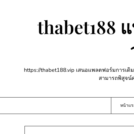
Skip
to
content
thabet188 
https://thabet188.vip เสนอแพลตฟอร์มการเดิม
สามารถพิสูจน์ค
หน้าแร