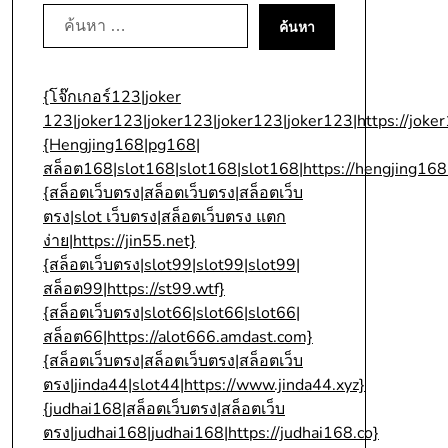
ค้นหา
สำหรับ:
{โจ๊กเกอร์123|joker
123|joker123|joker123|joker123|joker123|https://joke
{Hengjing168|pg168|
สล็อต168|slot168|slot168|slot168|https://hengjing168.
{สล็อตเว็บตรง|สล็อตเว็บตรง|สล็อตเว็บ
ตรง|slot เว็บตรง|สล็อตเว็บตรง แตก
ง่าย|https://jin55.net}
{สล็อตเว็บตรง|slot99|slot99|slot99|
สล็อต99|https://st99.wtf}
{สล็อตเว็บตรง|slot66|slot66|slot66|
สล็อต66|https://alot666.amdast.com}
{สล็อตเว็บตรง|สล็อตเว็บตรง|สล็อตเว็บ
ตรง|jinda44|slot44|https://www.jinda44.xyz}
{judhai168|สล็อตเว็บตรง|สล็อตเว็บ
ตรง|judhai168|judhai168|https://judhai168.co}