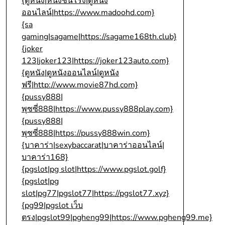
{ดูหนัง|หนังชนโรง|ดูหนัง
ออนไลน์|https://www.madoohd.com}
{sa
gaming|sagame|https://sagame168th.club}
{joker
123|joker123|https://joker123auto.com}
{ดูหนัง|ดูหนังออนไลน์|ดูหนัง
ฟรี|http://www.movie87hd.com}
{pussy888|
พุซซี่888|https://www.pussy888play.com}
{pussy888|
พุซซี่888|https://pussy888win.com}
{บาคาร่า|sexybaccarat|บาคาร่าออนไลน์|
บาคาร่า168}
{pgslot|pg slot|https://www.pgslot.golf}
{pgslot|pg
slot|pg77|pgslot77|https://pgslot77.xyz}
{pg99|pgslot เว็บ
ตรง|pgslot99|pgheng99|https://www.pgheng99.me}