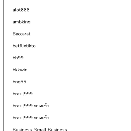
alot666
ambking
Baccarat
betflixtikto
bh99
bkkwin
bng55
brazil999
brazil999 ทางเข้า
brazil999 ทางเข้า
Business, Small Business