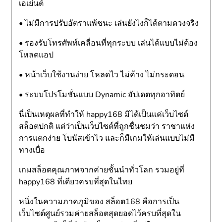
เอเย่นต์
• ไม่มีการปรับอัตราแพ้ชนะ เล่นยังไงก็ได้ตามดวงจริง
• รองรับโทรศัพท์เคลื่อนที่ทุกระบบ เล่นได้แบบไม่ต้อง
โหลดแอป
• หน้าเว็บใช้งานง่าย โหลดไว ไม่ค้าง ไม่กระดอน
• ระบบโปรโมชั่นแบบ Dynamic อัปเดตทุกอาทิตย์
นี่เป็นเหตุผลที่ทำให้ happy168 มิได้เป็นแค่เว็บไซต์
สล็อตปกติ แต่ว่าเป็นเว็บไซต์ที่ถูกชื่นชมว่า ราชาแห่ง
การแตกง่าย โบนัสเข้าไว และก็มีเกมให้เล่นแบบไม่มี
ทางเบื่อ
เกมสล็อตคุณภาพจากค่ายชั้นนำทั่วโลก รวมอยู่ที่
happy168 ที่เดียวครบที่สุดในไทย
หนึ่งในความภาคภูมิของ สล็อต168 คือการเป็น
เว็บไซต์ศูนย์รวมค่ายสล็อตสุดยอดไว้ครบที่สุดใน