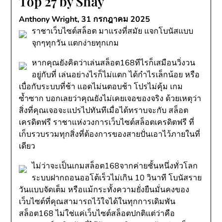
Top 27 by Shay
Anthony Wright,
31 กรกฎาคม 2025
ราชาเว็บไซต์สล็อต มาแรงที่สมัย แจกโบนัสแบบ
จุกๆทุกวัน แตกง่ายทุกเกม
หากคุณยังคิดว่าเล่นสล็อต168ทีไรก็เสมือนวิ่งวน
อยู่กับที่ เล่นอย่างไรก็ไม่แตก ได้กำไรเล็กน้อย หรือ
เบื่อกับระบบที่ช้า แอดไม่นตอบช้า โปรไม่คุ้ม เกม
ซ้ำซาก บอกเลยว่าคุณยังไม่เคยเจอของจริง ด้วยเหตุว่า
สิ่งที่คุณเจอจะแปรไปทันทีเมื่อได้ทราบจะกับ สล็อต
เครดิตฟรี ราชาแห่งวงการเว็บไซต์สล็อตเครดิตฟรี ที่
เก็บรวบรวมทุกสิ่งที่ต้องการของสายปั่นเอาไว้ภายในที่
เดียว
ไม่ว่าจะเป็นเกมสล็อต168จากค่ายชั้นหนึ่งทั่วโลก
ระบบฝากถอนออโต้เร็วไม่เกิน 10 วินาที โบนัสราย
วันแบบจัดเต็ม หรือแม้กระทั้งความยั่งยืนมั่นคงของ
เว็บไซต์ที่คุณสามารถไว้ใจได้ในทุกการเดิมพัน
สล็อต168 ไม่ใช่แค่เว็บไซต์สล็อตปกติแต่ว่าคือ