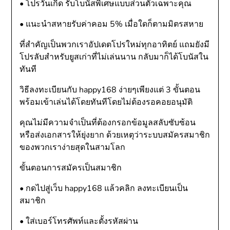
• โปรวันเกิด รับโบนัสพิเศษแบบส่วนตัวเฉพาะคุณ
• แนะนำสหายรับค่าคอม 5% เมื่อใดก็ตามมิตรสหาย
ที่สำคัญเป็นพวกเราอัปเดตโปรใหม่ทุกอาทิตย์ แถมยังมี
โปรลับสำหรับยูสเก่าที่ไม่เล่นนาน กลับมาก็ได้โบนัสใน
ทันที
วิธีลงทะเบียนกับ happy168 ง่ายๆเพียงแต่ 3 ขั้นตอน
พร้อมเข้าเล่นได้โดยทันทีโดยไม่ต้องรอคอยอนุมัติ
คุณไม่มีความจำเป็นที่ต้องกรอกข้อมูลสลับซับซ้อน
หรือส่งเอกสารให้ยุ่งยาก ด้วยเหตุว่าระบบสมัครสมาชิก
ของพวกเราง่ายสุดในสามโลก
ขั้นตอนการสมัครเป็นสมาชิก
• กดไปสู่เว็บ happy168 แล้วคลิก ลงทะเบียนเป็น
สมาชิก
• ใส่เบอร์โทรศัพท์และตั้งรหัสผ่าน