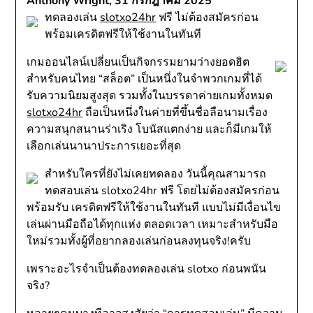
Anthony Wright,
31 กรกฎาคม 2025
ทดลองเล่น
slotxo24hr
ฟรี ไม่ต้องสมัครก่อน
พร้อมเครดิตฟรีให้ใช้งานในทันที
เกมออนไลน์เปลี่ยนเป็นกิจกรรมยามว่างยอดฮิต
สำหรับคนไทย “สล็อต” เป็นหนึ่งในจำพวกเกมที่ได้
รับความนิยมสูงสุด รวมทั้งในบรรดาค่ายเกมทั้งหมด
slotxo24hr
ถือเป็นหนึ่งในค่ายที่ขึ้นชื่อลือนามเรื่อง
ความสนุกสนานร่าเริง โบนัสแตกง่าย และก็มีเกมให้
เลือกเล่นนานาประการเยอะที่สุด
สำหรับใครที่ยังไม่เคยทดลอง วันนี้คุณสามารถ
ทดสอบเล่น slotxo24hr ฟรี โดยไม่ต้องสมัครก่อน
พร้อมรับ เครดิตฟรีให้ใช้งานในทันที แบบไม่มีเงื่อนไข
เล่นผ่านมือถือได้ทุกแห่ง ตลอดเวลา เหมาะสำหรับมือ
ใหม่รวมทั้งผู้ที่อยากลองเล่นก่อนลงทุนจริง!ครับ
เพราะอะไรจำเป็นต้องทดลองเล่น slotxo ก่อนพนัน
จริง?