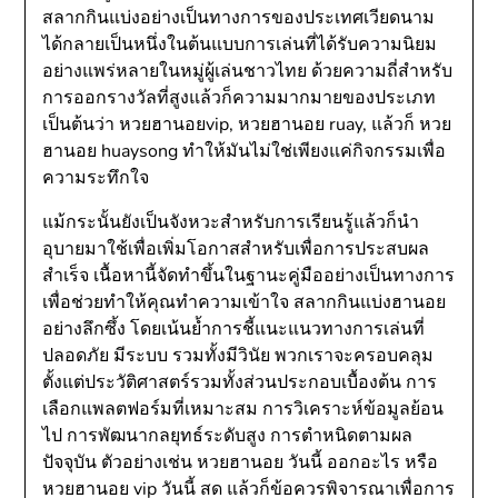
สลากกินแบ่งอย่างเป็นทางการของประเทศเวียดนาม
ได้กลายเป็นหนึ่งในต้นแบบการเล่นที่ได้รับความนิยม
อย่างแพร่หลายในหมู่ผู้เล่นชาวไทย ด้วยความถี่สำหรับ
การออกรางวัลที่สูงแล้วก็ความมากมายของประเภท
เป็นต้นว่า หวยฮานอยvip, หวยฮานอย ruay, แล้วก็ หวย
ฮานอย huaysong ทำให้มันไม่ใช่เพียงแค่กิจกรรมเพื่อ
ความระทึกใจ
แม้กระนั้นยังเป็นจังหวะสำหรับการเรียนรู้แล้วก็นำ
อุบายมาใช้เพื่อเพิ่มโอกาสสำหรับเพื่อการประสบผล
สำเร็จ เนื้อหานี้จัดทำขึ้นในฐานะคู่มืออย่างเป็นทางการ
เพื่อช่วยทำให้คุณทำความเข้าใจ สลากกินแบ่งฮานอย
อย่างลึกซึ้ง โดยเน้นย้ำการชี้แนะแนวทางการเล่นที่
ปลอดภัย มีระบบ รวมทั้งมีวินัย พวกเราจะครอบคลุม
ตั้งแต่ประวัติศาสตร์รวมทั้งส่วนประกอบเบื้องต้น การ
เลือกแพลตฟอร์มที่เหมาะสม การวิเคราะห์ข้อมูลย้อน
ไป การพัฒนากลยุทธ์ระดับสูง การตำหนิดตามผล
ปัจจุบัน ตัวอย่างเช่น หวยฮานอย วันนี้ ออกอะไร หรือ
หวยฮานอย vip วันนี้ สด แล้วก็ข้อควรพิจารณาเพื่อการ