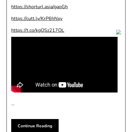
https://shorturl.asia/gaoGh
https://cutt.ly/KrP6hNxy
https://t.co/kgQSz217OL
…
Continue Reading