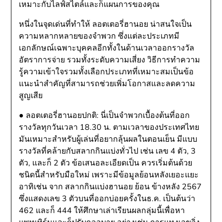
เหมาะกับไลฟ์สไตล์และก็แผนการของคุณ
หนึ่งในจุดเด่นที่ทำให้ ลอตเตอรี่ฮานอย น่าสนใจเป็น
ความหลากหลายของจำพวก ซึ่งแต่ละประเภทมี
เอกลักษณ์เฉพาะบุคคลอีกทั้งในด้านเวลาออกรางวัล
อัตราการจ่าย รวมทั้งระดับความเสี่ยง วิธีการทำความ
รู้ความเข้าใจรวมทั้งเลือกประเภทที่เหมาะสมเป็นข้อ
แนะนำสำคัญที่สามารถช่วยเพิ่มโอกาสและลดความ
สูญเสีย
● ลอตเตอรี่ฮานอยปกติ: นี่เป็นจำพวกเบื้องต้นที่ออก
รางวัลทุกวันเวลา 18.30 น. ตามเวลาของประเทศไทย
มันเหมาะสำหรับผู้เล่นที่อยากลุ้นผลในตอนเย็น มีแบบ
รางวัลที่คล้ายกับสลากกินแบ่งทั่วไป เช่น เลข 4 ตัว, 3
ตัว, และก็ 2 ตัว ข้อเสนอละเอียดเป็น ควรเริ่มต้นด้วย
ชนิดนี้สำหรับมือใหม่ เพราะมีข้อมูลย้อนหลังเยอะแยะ
อาทิเช่น จาก สลากกินแบ่งฮานอย ย้อน ข้างหลัง 2567
ซึ่งแสดงเลข 3 ตัวบนที่ออกบ่อยครั้งในธ.ค. เป็นต้นว่า
462 และก็ 444 ให้ศึกษาเล่าเรียนผลกลุ่มนี้เพื่อหา