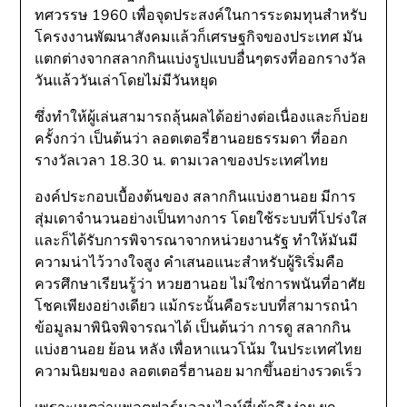
ทศวรรษ 1960 เพื่อจุดประสงค์ในการระดมทุนสำหรับ
โครงงานพัฒนาสังคมแล้วก็เศรษฐกิจของประเทศ มัน
แตกต่างจากสลากกินแบ่งรูปแบบอื่นๆตรงที่ออกรางวัล
วันแล้ววันเล่าโดยไม่มีวันหยุด
ซึ่งทำให้ผู้เล่นสามารถลุ้นผลได้อย่างต่อเนื่องและก็บ่อย
ครั้งกว่า เป็นต้นว่า ลอตเตอรี่ฮานอยธรรมดา ที่ออก
รางวัลเวลา 18.30 น. ตามเวลาของประเทศไทย
องค์ประกอบเบื้องต้นของ สลากกินแบ่งฮานอย มีการ
สุ่มเดาจำนวนอย่างเป็นทางการ โดยใช้ระบบที่โปร่งใส
และก็ได้รับการพิจารณาจากหน่วยงานรัฐ ทำให้มันมี
ความน่าไว้วางใจสูง คำเสนอแนะสำหรับผู้ริเริ่มคือ
ควรศึกษาเรียนรู้ว่า หวยฮานอย ไม่ใช่การพนันที่อาศัย
โชคเพียงอย่างเดียว แม้กระนั้นคือระบบที่สามารถนำ
ข้อมูลมาพินิจพิจารณาได้ เป็นต้นว่า การดู สลากกิน
แบ่งฮานอย ย้อน หลัง เพื่อหาแนวโน้ม ในประเทศไทย
ความนิยมของ ลอตเตอรี่ฮานอย มากขึ้นอย่างรวดเร็ว