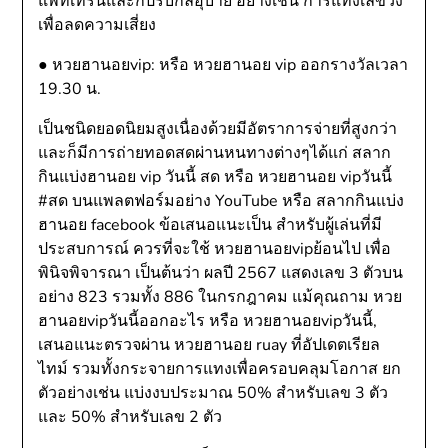
แพทเทิร์นและก็ปรับกลอุบาย อย่างเช่น การแทงเลขวิ่ง
เพื่อลดความเสี่ยง
● หวยฮานอยvip: หรือ หวยฮานอย vip ออกรางวัลเวลา
19.30 น.
เป็นชนิดยอดนิยมสูงเนื่องด้วยมีอัตราการจ่ายที่สูงกว่า
และก็มีการถ่ายทอดสดผ่านหนทางต่างๆได้แก่ สลาก
กินแบ่งฮานอย vip วันนี้ สด หรือ หวยฮานอย vipวันนี้
#สด บนแพลตฟอร์มอย่าง YouTube หรือ สลากกินแบ่ง
ฮานอย facebook ข้อเสนอแนะเป็น สำหรับผู้เล่นที่มี
ประสบการณ์ ควรที่จะใช้ หวยฮานอยvipย้อนไป เพื่อ
พินิจพิจารณา เป็นต้นว่า ผลปี 2567 แสดงเลข 3 ตัวบน
อย่าง 823 รวมทั้ง 886 ในกรกฎาคม แม้คุณถาม หวย
ฮานอยvipวันนี้ออกอะไร หรือ หวยฮานอยvipวันนี้,
เสนอแนะตรวจผ่าน หวยฮานอย ruay ที่อัปเดตเรียล
ไทม์ รวมทั้งกระจายการแทงเพื่อครอบคลุมโอกาส ยก
ตัวอย่างเช่น แบ่งงบประมาณ 50% สำหรับเลข 3 ตัว
และ 50% สำหรับเลข 2 ตัว