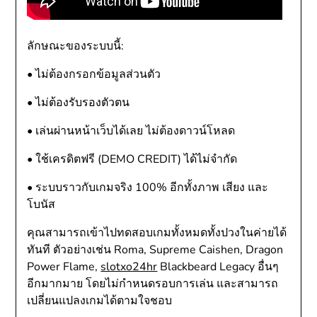
ลักษณะของระบบนี้:
• ไม่ต้องกรอกข้อมูลส่วนตัว
• ไม่ต้องรับรองตัวตน
• เล่นผ่านหน้าเว็บได้เลย ไม่ต้องดาวน์โหลด
• ใช้เครดิตฟรี (DEMO CREDIT) ได้ไม่จำกัด
• ระบบราวกับเกมจริง 100% อีกทั้งภาพ เสียง และ
โบนัส
คุณสามารถเข้าไปทดสอบเกมทั้งหมดทั้งปวงในค่ายได้
ทันที ตัวอย่างเช่น Roma, Supreme Caishen, Dragon
Power Flame,
slotxo24hr
Blackbeard Legacy อื่นๆ
อีกมากมาย โดยไม่กำหนดรอบการเล่น และสามารถ
เปลี่ยนแปลงเกมได้ตามใจชอบ