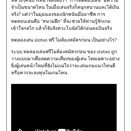
หลายๆคนบางทีอาจสงสัยว่า “การทดสอบเล่น” มีความ
จำเป็นขนาดไหน ในเมื่อเล่นจริงก็สนุกสนานและได้เงิน
จริง? แต่ว่าในมุมมองของนักพนันมืออาชีพ การ
ทดสอบเล่นคือ “สนามฝึก” ที่จะช่วยให้ท่านรู้จักเกม
เข้าใจกลไก แล้วก็จับจังหวะโบนัสได้ก่อนลงเงินจริง
ทดลองเล่น slotxo ฟรี ไม่ต้องสมัครก่อน เป็นอย่างไร?
ระบบ ทดลองเล่นฟรีไม่ต้องสมัครก่อน ของ slotxo ถูก
วางแบบมาเพื่อลดความเสี่ยงของผู้เล่น โดยเฉพาะอย่าง
ยิ่งผู้เล่นหน้าใหม่ที่ยังไม่แน่ใจว่าจะเล่นเกมแนวไหนดี
หรือควรจะลงทุนในเกมไหน