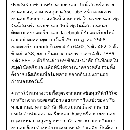
ประสิทธิภาพ: สำหรับ
หวยฮานอย
วันนี้ สด หรือ หวย
ฮานอย สด, สามารถดูผ่าน YouTube หรือ ลอตเตอรี่
ฮานอย #ถ่ายทอดสดวันนี้ ถ้าหากพอใจ หวยฮานอย vip
วันนี้สด หรือ หวยฮานอยวันนี้ vipวันนี้สด, แนะนำ
ติดตาม ลอตเตอรี่ฮานอย facebook ที่อัปเดตเรียลไทม์
แบบอย่างผลล่าสุดจากวันที่ 25 กรกฎาคม 2568:
ลอตเตอรี่ฮานอยปกติ เลข 4 ตัว 6462, 3 ตัว 462, 2 ตัว
ข้างล่าง 38; สลากกินแบ่งฮานอยvip เลข 4 ตัว 7886,
3 ตัว 886, 2 ตัวด้านล่าง 69 ข้อแนะนำคือ บันทึกผลใน
สมุดโน้ตหรือแอปเพื่อพินิจพิจารณาคราวหลัง รวมทั้ง
ตั้งการแจ้งเตือนเพื่อไม่พลาด สลากกินแบ่งฮานอย
ถ่ายทอดสดวันนี้
● การใช้หนทางรวมทั้งสูตรจากแหล่งข้อมูลที่น่าไว้ใจ:
เล่าเรียนจาก ลอตเตอรี่ฮานอย สลากกินแบ่งซอง หรือ
หวยฮานอย หลายสํานัก ที่สะสมเลขเด็ดจากหลาย
แหล่ง ดังเช่น ลอตเตอรี่ฮานอย huay หรือ หวยฮานอย
ruay แบบอย่างสูตรฐานราก: นำเลขจาก สลากกินแบ่ง
ฮานอย ย้อน ข้างหลัง ruay มาหาค่าถัวเฉลี่ย เป็นต้นว่า