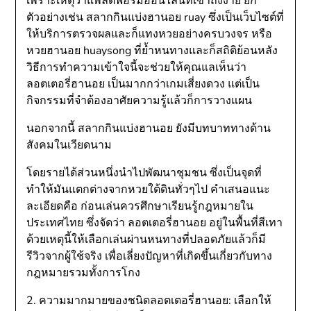
เพราะเหตุว่าแพลตฟอร์มออนไลน์ที่เข้าถึงง่าย ยก
ตัวอย่างเช่น สลากกินแบ่งฮานอย ruay ซึ่งเป็นเว็บไซต์ที่
ให้บริการตรวจผลและก็แทงหวยอย่างครบวงจร หรือ
หวยฮานอย huaysong ที่ย้ำหนทางและก็สถิติย้อนหลัง
วิธีการทำความเข้าใจนี้จะช่วยให้คุณแลเห็นว่า
ลอตเตอรี่ฮานอย เป็นมากกว่าเกมเสี่ยงดวง แต่เป็น
กิจกรรมที่จำต้องอาศัยความรู้แล้วก็การวางแผน
นอกจากนี้ สลากกินแบ่งฮานอย ยังมีบทบาททางด้าน
สังคมในเวียดนาม
โดยรายได้ส่วนหนึ่งนำไปพัฒนาชุมชน ซึ่งเป็นจุดที่
ทำให้มันแตกต่างจากหวยใต้ดินทั่วๆไป คำเสนอแนะ
ละเอียดคือ ก่อนเล่นควรศึกษาเรียนรู้กฎหมายใน
ประเทศไทย ซึ่งจัดว่า ลอตเตอรี่ฮานอย อยู่ในพื้นที่สีเทา
ด้วยเหตุนี้ให้เลือกเล่นผ่านหนทางที่ปลอดภัยแล้วก็มี
รีวิวจากผู้ใช้จริง เพื่อเลี่ยงปัญหาที่เกิดขึ้นเกี่ยวกับทาง
กฎหมายรวมทั้งการโกง
2. ความมากมายของชนิดลอตเตอรี่ฮานอย: เลือกให้