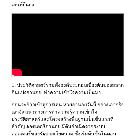
เล่นที่ยืนยง
1. ประวัติศาสตร์รวมทั้งองค์ประกอบเบื้องต้นของสลาก
กินแบ่งฮานอย: ทำความเข้าใจความเป็นมา
ก่อนจะก้าวเข้าสู่การเล่น หวยฮานอยวันนี้ อย่างเอาจริง
เอาจัง แนวทางการทำความรู้ความเข้าใจ
ประวัติศาสตร์และโครงสร้างพื้นฐานเป็นขั้นแรกที่
สำคัญ ลอตเตอรี่ฮานอย มีต้นกำเนิดจากระบบ
ลอตเตอรี่ของรัฐบาลเวียดนาม ซึ่งเริ่มต้นขึ้นในตอน