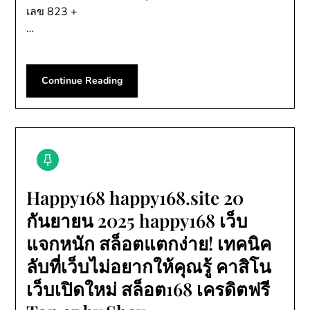
เลข 823 +
…
Continue Reading
Happy168 happy168.site 20
กันยายน 2025 happy168 เว็บ
แจกหนัก สล็อตแตกง่าย! เทคนิค
ลับที่เว็บไม่อยากให้คุณรู้ คาสิโน
เว็บเปิดใหม่ สล็อต168 เครดิตฟรี