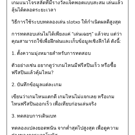
เกมแนวโจรสลัดที่มีรางวัลแจ็คพอตแบบสะสม เล่นแล้ว
ลุ้นได้ตลอดระยะเวลา
วิธีการใช้ระบบทดลองเล่น slotxo ให้กำเนิดผลดีสูงสุด
การทดสอบเล่นไม่ได้เพียงแค่ “เล่นเฉยๆ” แล้วจบ แต่ว่า
คุณสามารถใช้เพื่อฝึกฝนและเก็บข้อมูลเชิงลึกได้ ดังนี้:
1. ตั้งความมุ่งหมายสำหรับการทดสอบ
ตัวอย่างเช่น อยากดูว่าเกมไหนมีฟรีสปินเร็ว หรือซื้อ
ฟรีสปินแล้วคุ้มไหม?
2. บันทึกข้อมูลแต่ละเกม
เขียนว่าเกมไหนแตกดี เกมไหนไม่แจกเลย หรือเกม
ไหนฟรีสปินออกเร็ว เพื่อเทียบก่อนเล่นจริง
3. ทดสอบการเดินเบท
ทดลองแปลงยอดพนัน จากต่ำสุดไปสูงสุด เพื่อดูความ