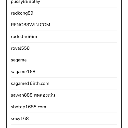
pussy888play
redkong89
RENO88WIN.COM
rockstar66m
royal558
sagame
sagame168
sagame168th.com
sawan888 ทดลองเล่น
sbotop1688.com
sexy168