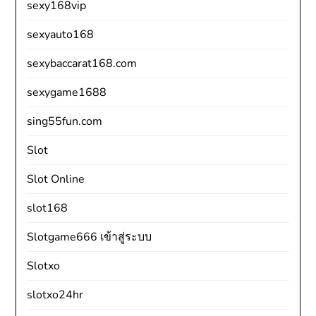
sexy168vip
sexyauto168
sexybaccarat168.com
sexygame1688
sing55fun.com
Slot
Slot Online
slot168
Slotgame666 เข้าสู่ระบบ
Slotxo
slotxo24hr