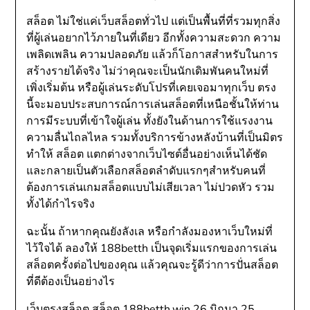
สล็อต ไม่ใช่แค่เว็บสล็อตทั่วไป แต่เป็นพื้นที่ที่รวมทุกสิ่ง
ที่ผู้เล่นอยากไว้ภายในที่เดียว อีกทั้งความสะดวก ความ
เพลิดเพลิน ความปลอดภัย แล้วก็โอกาสสำหรับในการ
สร้างรายได้จริง ไม่ว่าคุณจะเป็นนักเดิมพันคนใหม่ที่
เพิ่งเริ่มต้น หรือผู้เล่นระดับโปรที่เคยเจอมาทุกเว็บ ตรง
นี้จะมอบประสบการณ์การเล่นสล็อตที่เหนือชั้นให้ท่าน
การมีระบบที่เข้าใจผู้เล่น ทั้งยังในด้านการใช้แรงงาน
ความลื่นไถลไหล รวมทั้งบริการข้างหลังบ้านที่เป็นมิตร
ทำให้ สล็อต แตกต่างจากเว็บไซต์อื่นอย่างเห็นได้ชัด
และกลายเป็นตัวเลือกสล็อตลำดับแรกๆสำหรับคนที่
ต้องการเล่นเกมสล็อตแบบไม่เสียเวลา ไม่ปวดหัว รวม
ทั้งได้กำไรจริง
ฉะนั้น ถ้าหากคุณยังลังเล หรือกำลังมองหาเว็บใหม่ที่
ไว้ใจได้ ลองให้ 188betth เป็นจุดเริ่มแรกของการเล่น
สล็อตครั้งต่อไปของคุณ แล้วคุณจะรู้ดีว่าการปั่นสล็อต
ที่ดีต้องเป็นอย่างไร
เว็บตรงสล็อต สล็อต 188betth.win 26 มิถุนา 25