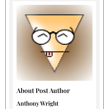
About Post Author
Anthony Wright