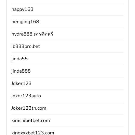
happy168
hengjing168
hydra888 เครดิตฟรี
ib888pro.bet
jinda55
jinda888
Joker123
joker123auto
Joker123th.com
kimchibetbet.com
kingxxxbet123.com