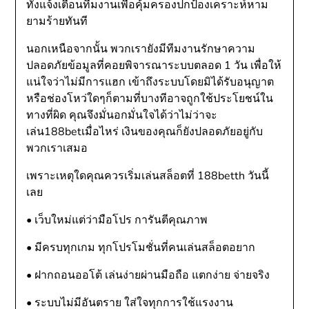
ทั้งแจ้งเตือนทีมงานเพื่อคุ้มครองปกป้องเคราะห์หาม
ยามร้ายทันที
นอกเหนือจากนั้น พวกเรายังมีทีมงานรักษาความ
ปลอดภัยข้อมูลที่คอยพิจารณาระบบตลอด 1 วัน เพื่อให้
แน่ใจว่าไม่มีการแฮก เข้าถึงระบบโดยมิได้รับอนุญาต
หรือช่องโหว่ใดๆก็ตามที่บางทีอาจถูกใช้ประโยชน์ใน
ทางที่ผิด คุณจึงมั่นอกมั่นใจได้ว่าไม่ว่าจะ
เล่น188betเมื่อไหร่ เงินของคุณก็ยังปลอดภัยอยู่กับ
พวกเราเสมอ
เพราะเหตุใดคุณควรเริ่มเล่นสล็อตที่ 188betth วันนี้
เลย
• เว็บใหม่แต่ว่ามือโปร การันตีคุณภาพ
• มีครบทุกเกม ทุกโปรโมชั่นที่คนเล่นสล็อตอยาก
• ฝากถอนออโต้ เล่นง่ายผ่านมือถือ แตกง่าย จ่ายจริง
• ระบบไม่มีอันตราย ใส่ใจทุกการใช้แรงงาน