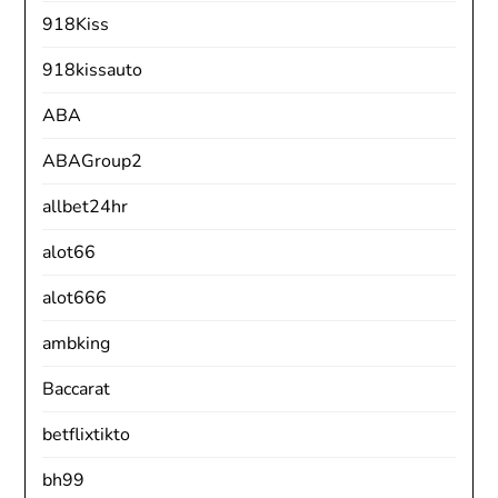
918Kiss
918kissauto
ABA
ABAGroup2
allbet24hr
alot66
alot666
ambking
Baccarat
betflixtikto
bh99