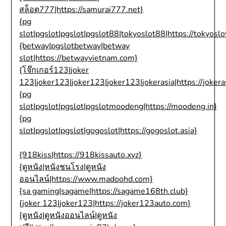
สล็อต777|https://samurai777.net}
{pg
slot|pgslot|pgslot|pgslot88|tokyoslot88|https://tokyosl
{betway|pgslotbetway|betway
slot|https://betwayvietnam.com}
{โจ๊กเกอร์123|joker
123|joker123|joker123|joker123|jokerasia|https://jokera
{pg
slot|pgslot|pgslot|pgslotmoodeng|https://moodeng.in}
{pg
slot|pgslot|pgslot|gogoslot|https://gogoslot.asia}
{918kiss|https://918kissauto.xyz}
{ดูหนัง|หนังชนโรง|ดูหนัง
ออนไลน์|https://www.madoohd.com}
{sa gaming|sagame|https://sagame168th.club}
{joker 123|joker123|https://joker123auto.com}
{ดูหนัง|ดูหนังออนไลน์|ดูหนัง