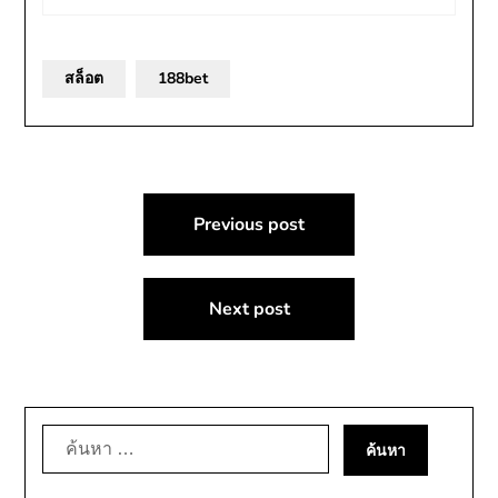
สล็อต
188bet
แนะแนว
Previous post
เรื่อง
Next post
ค้นหา
สำหรับ: