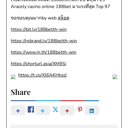
Aracely casino online 188bet มาแรงที่สุด Top 97
ขอขอบคุณมากby web
สล็อต
https://bit.ly/188betth-win
https://rebrand.ly/188betth-win
https://wow.in.th/188betth-win
https://shorturl.asia/XM9Si
https://t.co/Xl6AKHtgzJ
Share