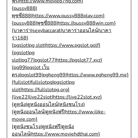
ฟรี|http://www.movie87hd.com}
{pussy888|
พุซซี่888|https://www.pussy888play.com}
{pussy888|พุซซี่888|https://pussy888win.com}
{บาคาร่า|sexybaccarat|บาคาร่าออนไลน์|บาคา
ร่า168}
{pgslot|pg slot|https://www.pgslot.golf}
{pgslot|pg
slot|pg77|pgslot77|https://pgslot77.xyz}
{pg99|pgslot เว็บ
ตรง|pgslot99|pgheng99|https://www.pgheng99.me}
{fullslot|fullslotpg|pgslot|pg
slot|https://fullslotpg.org}
{live22|live22slot|https://live22slot.xyz}
{ดูหนัง|ดูหนังออนไลน์|หนังชนโรง}
{ดูหนังออนไลน์|ดูหนังฟรี|https://www.ilike-
movie.com}
{ดูหนังชนโรง|ดูหนังฟรี|ดูหนัง
ออนไลน์|https://www.moviehdthai.com}