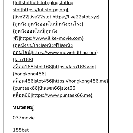
{fullslot|fullslotpg|pgslot|pg
slot|https://fullslotpg.org}
{live22|live22slot|https://live22slot.xyz}
{ดูหนัง|ดูหนังออนไลน์|หนังชนโรง}
{ดูหนังออนไลน์|ดูหนัง
ฟรี|https://www.ilike-movie.com}
{ดูหนังชนโรง|ดูหนังฟรี|ดูหนัง
ออนไลน์|https://www.moviehdthai.com}
{faro168|
สล็อต168|slot168|https://faro168.win}
{hongkong456|
สล็อต456|slot456|https://hongkong456.me}
{puntaek66|ปั่นแตก66|slot66|
สล็อต66|https://www.puntaek66.me}
หมวดหมู่
037movie
188bet