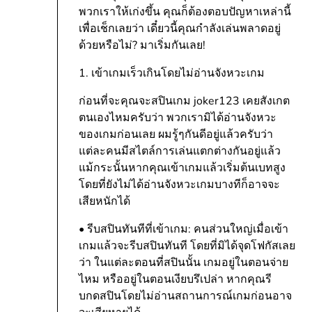
พวกเราให้เก่งขึ้น คุณก็ต้องตอบปัญหาเหล่านี้
เพื่อเช็กเลยว่า เดี๋ยวนี้คุณกำลังเล่นพลาดอยู่
ด้วยหรือไม่? มาเริ่มกันเลย!
1. เข้าเกมเร็วเกินโดยไม่อ่านจังหวะเกม
ก่อนที่จะคุณจะสปินเกม joker123 เคยสังเกต
ตนเองไหมครับว่า พวกเรามิได้อ่านจังหวะ
ของเกมก่อนเลย ผมรู้ๆกันดีอยู่แล้วครับว่า
แต่ละคนมีสไตล์การเล่นแตกต่างกันอยู่แล้ว
แม้กระนั้นหากคุณเข้าเกมแล้วเริ่มต้นเบทสูง
โดยที่ยังไม่ได้อ่านจังหวะเกมบางทีก็อาจจะ
เสียหนักได้
• รีบสปินทันทีที่เข้าเกม: คนส่วนใหญ่เมื่อเข้า
เกมแล้วจะรีบสปินทันที โดยที่มิได้จุดโฟกัสเลย
ว่า ในแต่ละตอนที่สปินนั้น เกมอยู่ในตอนจ่าย
ไหม หรืออยู่ในตอนเงียบรึเปล่า หากคุณรี
บกดสปินโดยไม่อ่านสถานการณ์เกมก่อนอาจ