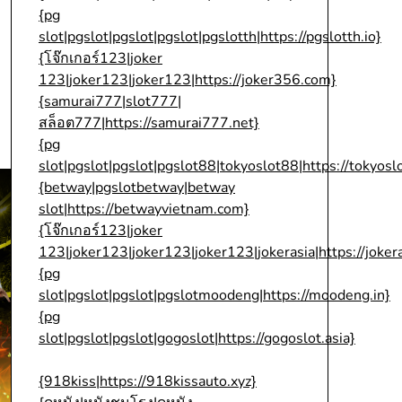
{pg
slot|pgslot|pgslot|pgslot|pgslotth|https://pgslotth.io}
{โจ๊กเกอร์123|joker
123|joker123|joker123|https://joker356.com}
{samurai777|slot777|
สล็อต777|https://samurai777.net}
{pg
slot|pgslot|pgslot|pgslot88|tokyoslot88|https://tokyos
{betway|pgslotbetway|betway
slot|https://betwayvietnam.com}
{โจ๊กเกอร์123|joker
123|joker123|joker123|joker123|jokerasia|https://jokera
{pg
slot|pgslot|pgslot|pgslotmoodeng|https://moodeng.in}
{pg
slot|pgslot|pgslot|gogoslot|https://gogoslot.asia}
{918kiss|https://918kissauto.xyz}