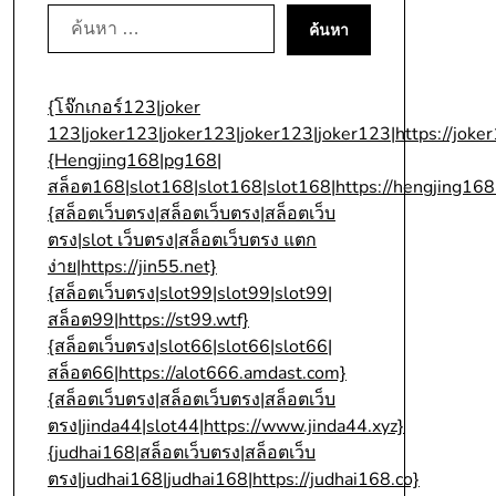
ค้นหา
สำหรับ:
{โจ๊กเกอร์123|joker
123|joker123|joker123|joker123|joker123|https://joke
{Hengjing168|pg168|
สล็อต168|slot168|slot168|slot168|https://hengjing168.
{สล็อตเว็บตรง|สล็อตเว็บตรง|สล็อตเว็บ
ตรง|slot เว็บตรง|สล็อตเว็บตรง แตก
ง่าย|https://jin55.net}
{สล็อตเว็บตรง|slot99|slot99|slot99|
สล็อต99|https://st99.wtf}
{สล็อตเว็บตรง|slot66|slot66|slot66|
สล็อต66|https://alot666.amdast.com}
{สล็อตเว็บตรง|สล็อตเว็บตรง|สล็อตเว็บ
ตรง|jinda44|slot44|https://www.jinda44.xyz}
{judhai168|สล็อตเว็บตรง|สล็อตเว็บ
ตรง|judhai168|judhai168|https://judhai168.co}