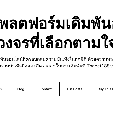
แพลตฟอร์มเดิมพั
วงจรที่เลือกตามใ
พันออนไลน์ที่ครอบคลุมความบันเทิงในทุกมิติ ด้วยความหลา
วามน่าเชื่อถือและมีความสุขในการเดิมพันที่ Thabet188.v
ก
Blog
Contact
Pin Posts
Buy This