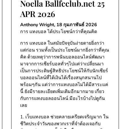
Noella Ballfcclub.net 25
APR 2026
Anthony Wright,
18 กุมภาพันธ์ 2026
การ แทงบอล ได้ประโยชน์กว่าที่คุณคิด
การ แทงบอล ในสมัยปัจจุบันง่ายดายยิ่งกว่า
แต่ก่อน รวมทั้งเป็นประโยชน์มากยิ่งกว่าที่คุณ
คิด ด้วยเหตุว่าการพนันบอลออนไลน์พัฒนา
มาจากการเชียร์บอลทั่วๆไปแต่ว่าเปลี่ยนมา
เป็นการประดิษฐ์สิทธิประโยชน์ให้กับนักเชียร์
บอลออนไลน์ที่ได้เงินได้เรื่องสนุกสนานไป
พร้อมๆกัน แต่ว่าการแทงบอลไม่ได้มีสาระแค่
นี้ ยังมีรายละเอียดเพิ่มเติมอีกมากมาย เกี่ยว
กับการแทงบอลออนไลน์ มีอะไรบ้างไปดูกัน
เลย
1. เว็บแทงบอล ช่วยคลายเครียดเจริญมาก ใน
ชีวิตประจำวันของพวกเราที่จำต้องเจอกับ