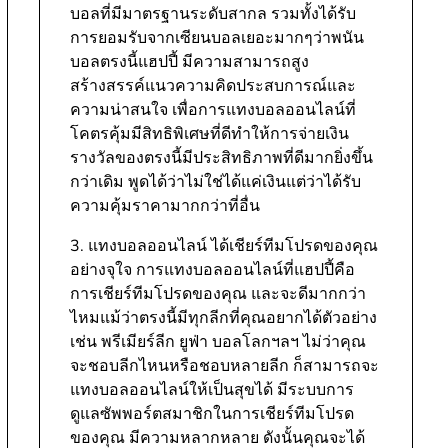
บอลที่มีมาตรฐานระดับสากล รวมทั้งได้รับ
การยอมรับจากเซียนบอลเยอะมากๆว่าพนัน
บอลตรงนี้แฮปปี้ มีความสามารถสูง
สร้างสรรค์แนวความคิดประสบการณ์และ
ความน่าสนใจ เพื่อการแทงบอลออนไลน์ที่
โคตรคุ้มมีสิทธิพิเศษที่ดีทำให้การจ่ายเงิน
รางวัลของตรงนี้มีประสิทธิภาพที่ดีมากยิ่งขึ้น
กว่าเดิม พูดได้ว่าไม่ใช่ได้แค่เงินแต่ว่าได้รับ
ความคุ้มราคามากกว่าที่อื่น
3. แทงบอลออนไลน์ ได้เชียร์ทีมโปรดของคุณ
อย่างจุใจ การแทงบอลออนไลน์ที่แฮปปี้คือ
การเชียร์ทีมโปรดของคุณ และจะดีมากกว่า
ไหมแม้ว่าตรงนี้มีทุกลีกที่คุณอยากได้ตัวอย่าง
เช่น พรีเมียร์ลีก ยูฟ่า บอลโลกฯลฯ ไม่ว่าคุณ
จะชอบลีกไหนหรือชอบหลายลีก ก็สามารถจะ
แทงบอลออนไลน์ให้เป็นสุขได้ มีระบบการ
ดูแลซัพพอร์ตสมาชิกในการเชียร์ทีมโปรด
ของคุณ มีความหลากหลาย ดังนั้นคุณจะได้