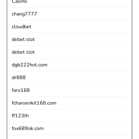
Casino
chang7777
cloudbet
debet slot
debet slot
dgb222hot.com
dr888
faro168
fcharoenkit168.com
ff123th
fox689ok.com