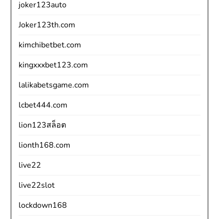
joker123auto
Joker123th.com
kimchibetbet.com
kingxxxbet123.com
lalikabetsgame.com
lcbet444.com
lion123สล็อต
lionth168.com
live22
live22slot
lockdown168