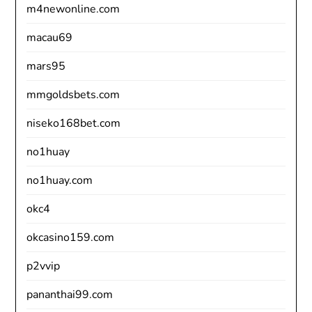
m4newonline.com
macau69
mars95
mmgoldsbets.com
niseko168bet.com
no1huay
no1huay.com
okc4
okcasino159.com
p2vvip
pananthai99.com