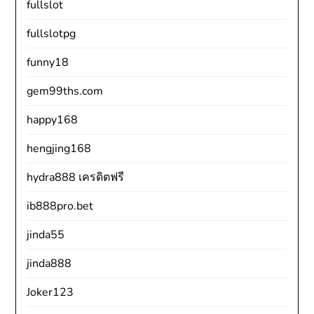
fullslot
fullslotpg
funny18
gem99ths.com
happy168
hengjing168
hydra888 เครดิตฟรี
ib888pro.bet
jinda55
jinda888
Joker123