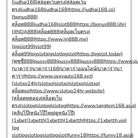
{judhai168|สล็อตเว็บตรง|สล็อตเว็บ
ตรง|judhai168|judhai168|https://judhai168.co}
{bonus888|
สล็อต888|judhai168|slot888|https://bonus888.life}
{JINDA888|สล็อต888|สล็อตเว็บตรง|
สล็อต888|https://www.jin888.me}
{pgslot99|slot99|
สล็อต99|pgslot|pgslot|pgslot|https://pgslot.today}
{พุซซี่888|pussy888|pussy888|pussy888|https://www.p
{บาคาร่า|บาคาร่า168|บาคาร่าออนไลน์|บาคาร่า|บา
คาร่า|https://www.sexyauto168.xyz}
{slotxo24hr|slotxo|slotxo|slotxo|slotxo|
สล็อตxo|https://www.slotxo24hr.website}
{สล็อตทดลอง|สล็อตเว็บ
ตรง|slotpg|slotpg|slotpg|https://www.tangtem168.asia}
{คลิปโป๊|หนังโป๊ไทย|ดูหนังโป๊}
{1xbet|1xbetth|1xbetth|1xbetth|https://1xbetth.vip}
{pg
slot|pgslot|pgslot|pgslot|funny18|https://funny18.asia}