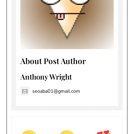
About Post Author
Anthony Wright
seoaba01@gmail.com