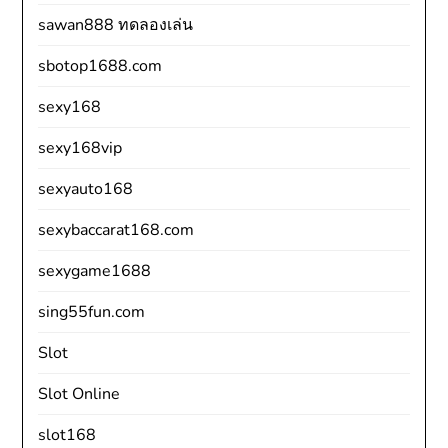
sawan888 ทดลองเล่น
sbotop1688.com
sexy168
sexy168vip
sexyauto168
sexybaccarat168.com
sexygame1688
sing55fun.com
Slot
Slot Online
slot168