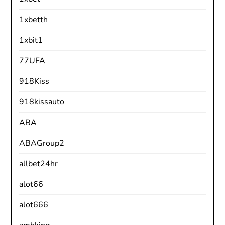
1xbetth
1xbit1
77UFA
918Kiss
918kissauto
ABA
ABAGroup2
allbet24hr
alot66
alot666