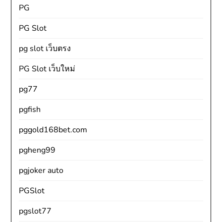
PG
PG Slot
pg slot เว็บตรง
PG Slot เว็บใหม่
pg77
pgfish
pggold168bet.com
pgheng99
pgjoker auto
PGSlot
pgslot77