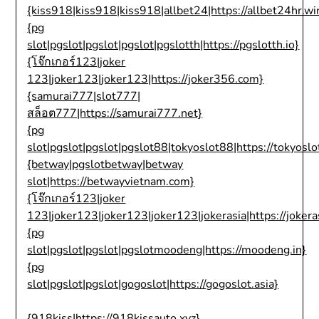
{kiss918|kiss918|kiss918|allbet24|https://allbet24hr.wi
{pg
slot|pgslot|pgslot|pgslot|pgslotth|https://pgslotth.io}
{โจ๊กเกอร์123|joker
123|joker123|joker123|https://joker356.com}
{samurai777|slot777|
สล็อต777|https://samurai777.net}
{pg
slot|pgslot|pgslot|pgslot88|tokyoslot88|https://tokyosl
{betway|pgslotbetway|betway
slot|https://betwayvietnam.com}
{โจ๊กเกอร์123|joker
123|joker123|joker123|joker123|jokerasia|https://jokera
{pg
slot|pgslot|pgslot|pgslotmoodeng|https://moodeng.in}
{pg
slot|pgslot|pgslot|gogoslot|https://gogoslot.asia}
{918kiss|https://918kissauto.xyz}