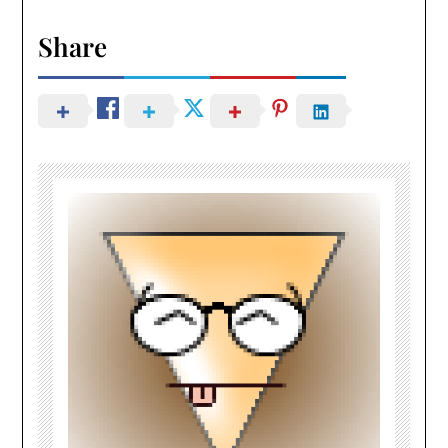
Share