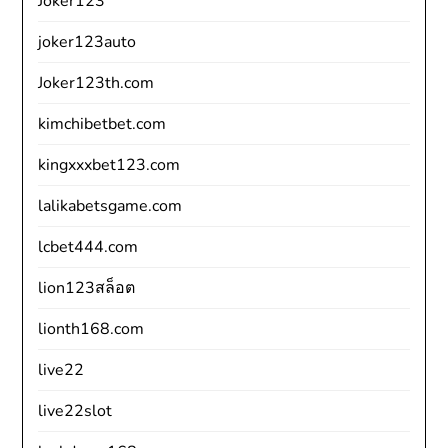
Joker123
joker123auto
Joker123th.com
kimchibetbet.com
kingxxxbet123.com
lalikabetsgame.com
lcbet444.com
lion123สล็อต
lionth168.com
live22
live22slot