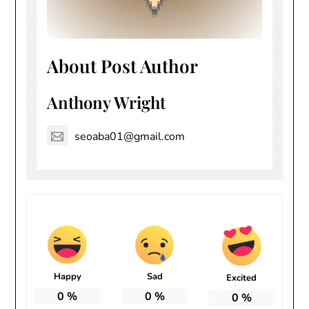
About Post Author
Anthony Wright
seoaba01@gmail.com
Happy
Sad
Excited
0
%
0
%
0
%