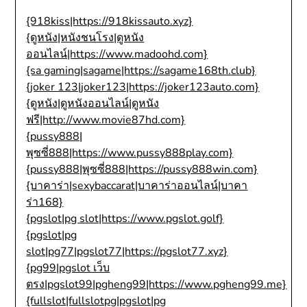
{918kiss|https://918kissauto.xyz}
{ดูหนัง|หนังชนโรง|ดูหนัง
ออนไลน์|https://www.madoohd.com}
{sa gaming|sagame|https://sagame168th.club}
{joker 123|joker123|https://joker123auto.com}
{ดูหนัง|ดูหนังออนไลน์|ดูหนัง
ฟรี|http://www.movie87hd.com}
{pussy888|
พุซซี่888|https://www.pussy888play.com}
{pussy888|พุซซี่888|https://pussy888win.com}
{บาคาร่า|sexybaccarat|บาคาร่าออนไลน์|บาคา
ร่า168}
{pgslot|pg slot|https://www.pgslot.golf}
{pgslot|pg
slot|pg77|pgslot77|https://pgslot77.xyz}
{pg99|pgslot เว็บ
ตรง|pgslot99|pgheng99|https://www.pgheng99.me}
{fullslot|fullslotpg|pgslot|pg