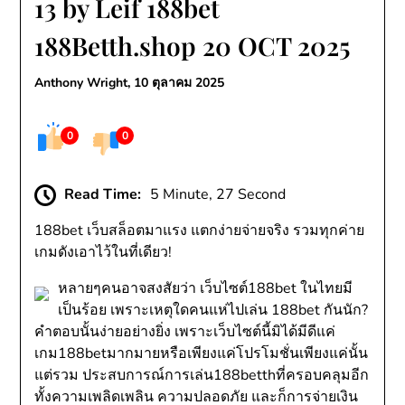
13 by Leif 188bet
188Betth.shop 20 OCT 2025
Anthony Wright,
10 ตุลาคม 2025
0
0
Read Time:
5 Minute, 27 Second
188bet เว็บสล็อตมาแรง แตกง่ายจ่ายจริง รวมทุกค่าย
เกมดังเอาไว้ในที่เดียว!
หลายๆคนอาจสงสัยว่า เว็บไซต์188bet ในไทยมี
เป็นร้อย เพราะเหตุใดคนแห่ไปเล่น 188bet กันนัก?
คำตอบนั้นง่ายอย่างยิ่ง เพราะเว็บไซต์นี้มิได้มีดีแค่
เกม188betมากมายหรือเพียงแค่โปรโมชั่นเพียงแค่นั้น
แต่รวม ประสบการณ์การเล่น188betthที่ครอบคลุมอีก
ทั้งความเพลิดเพลิน ความปลอดภัย และก็การจ่ายเงิน