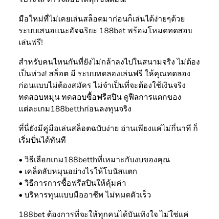
มือใหม่ที่ไม่เคยเล่นสล็อตมาก่อนก็เล่นได้ง่ายๆด้วย
ระบบเสนอแนะอัจฉริยะ 188bet พร้อมโหมดทดสอบ
เล่นฟรี!
สำหรับคนไหนกันที่ยังไม่กล้าลงไปในสนามจริง ไม่ต้อง
เป็นห่วง! สล็อต มี ระบบทดลองเล่นฟรี ให้คุณทดลอง
ก่อนแบบไม่ต้องสมัคร ไม่จำเป็นที่จะต้องใช้เงินจริง
ทดสอบหมุน ทดสอบซื้อฟรีสปิน ดูฟีลการแตกของ
แต่ละเกม188betthก่อนลงทุนจริง
ที่นี่ยังมีคู่มือเล่นสล็อตฉบับง่าย อ่านเพียงแค่ไม่กี่นาที ก็
เริ่มปั่นได้ทันที
• วิธีเลือกเกม188betthที่เหมาะกับงบของคุณ
• เคล็ดลับหมุนอย่างไรให้โบนัสแตก
• วิธีการการซื้อฟรีสปินให้คุ้มค่า
• บริหารทุนแบบมืออาชีพ ไม่หมดตัวเร็ว
188bet ต้องการที่จะให้ทุกคนได้บันเทิงใจ ไม่ใช่แค่