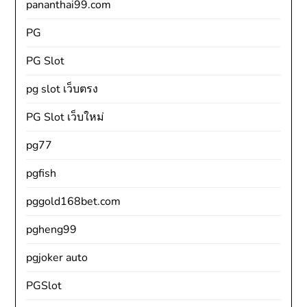
pananthai99.com
PG
PG Slot
pg slot เว็บตรง
PG Slot เว็บใหม่
pg77
pgfish
pggold168bet.com
pgheng99
pgjoker auto
PGSlot