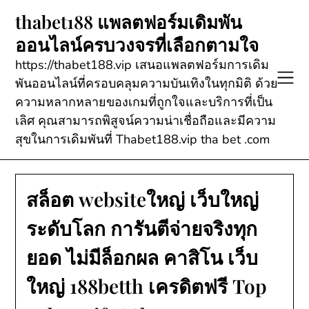
Skip
thabet188 แพลตฟอร์มเดิมพัน
to
ออนไลน์ครบวงจรที่เลือกตามใจ
content
https://thabet188.vip เสนอแพลตฟอร์มการเดิม
พันออนไลน์ที่ครอบคลุมความบันเทิงในทุกมิติ ด้วย
ความหลากหลายของเกมที่ถูกใจและบริการที่เป็น
เลิศ คุณสามารถพิสูจน์ความน่าเชื่อถือและมีความ
สุขในการเดิมพันที่ Thabet188.vip tha bet .com
สล็อต websiteใหญ่ เว็บใหญ่
ระดับโลก การันตีจ่ายจริงทุก
ยอด ไม่มีล็อกผล คาสิโน เว็บ
ใหญ่ 188betth เครดิตฟรี Top