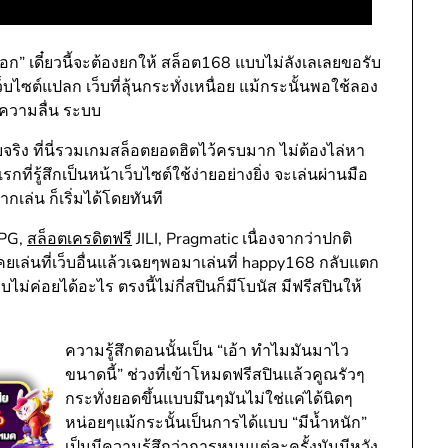
อก” เดี๋ยวนี้จะต้องยกให้ สล็อต168 แบบไม่ลังเลเลยขอรับ
็บไซต์แปลก เว็บที่ลุ้นกระทั่งเหนื่อย แม้กระนั้นพอใช้ลอง
กม ความลื่น ระบบ
่ายจริง ที่นี่รวมเกมสล็อตยอดฮิตไว้ครบมาก ไม่ต้องไล่หา
กที่รู้สึกเป็นหน้าเว็บไซต์ใช้ง่ายอย่างยิ่ง จะเล่นผ่านมือ
ากเล่น ก็เริ่มได้โดยทันที
 PG,
สล็อตเครดิตฟรี
JILI, Pragmatic เนื่องจากว่าปกติ
่เคยเล่นที่เว็บอื่นแล้วเฉยๆพอมาเล่นที่ happy168 กลับแตก
อบไม่ค่อยได้อะไร ตรงนี้ไม่กี่สปินก็มีโบนัส มีฟรีสปินให้
ความรู้สึกตอนนั้นเป็น “เอ้า ทำไมมันมาไว
ขนาดนี้” ช่วงที่เข้าโหมดฟรีสปินแล้วคูณรัวๆ
กระทั่งยอดขึ้นแบบมึนๆมันไม่ใช่แค่ได้นิดๆ
หน่อยๆแม้กระนั้นเป็นการได้แบบ “มีน้ำหนัก”
เป็นมีความรู้สึกว่าการหมุนแต่ละครั้งมันมีหวัง