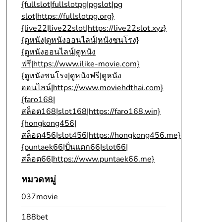
{fullslot|fullslotpg|pgslot|pg
slot|https://fullslotpg.org}
{live22|live22slot|https://live22slot.xyz}
{ดูหนัง|ดูหนังออนไลน์|หนังชนโรง}
{ดูหนังออนไลน์|ดูหนัง
ฟรี|https://www.ilike-movie.com}
{ดูหนังชนโรง|ดูหนังฟรี|ดูหนัง
ออนไลน์|https://www.moviehdthai.com}
{faro168|
สล็อต168|slot168|https://faro168.win}
{hongkong456|
สล็อต456|slot456|https://hongkong456.me}
{puntaek66|ปั่นแตก66|slot66|
สล็อต66|https://www.puntaek66.me}
หมวดหมู่
037movie
188bet