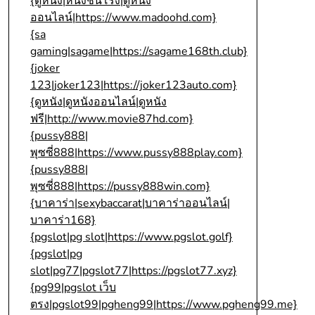
{ดูหนัง|หนังชนโรง|ดูหนัง
ออนไลน์|https://www.madoohd.com}
{sa
gaming|sagame|https://sagame168th.club}
{joker
123|joker123|https://joker123auto.com}
{ดูหนัง|ดูหนังออนไลน์|ดูหนัง
ฟรี|http://www.movie87hd.com}
{pussy888|
พุซซี่888|https://www.pussy888play.com}
{pussy888|
พุซซี่888|https://pussy888win.com}
{บาคาร่า|sexybaccarat|บาคาร่าออนไลน์|
บาคาร่า168}
{pgslot|pg slot|https://www.pgslot.golf}
{pgslot|pg
slot|pg77|pgslot77|https://pgslot77.xyz}
{pg99|pgslot เว็บ
ตรง|pgslot99|pgheng99|https://www.pgheng99.me}