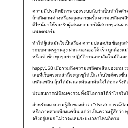
ความมีประสิทธิภาพของระบบนับว่าเป็นหัวใจสำคั
ถ้าเกิดเกมค้างหรือหลุดหลายครั้ง ความเพลิดเพล
ดีไซน์มาให้รองรับผู้เล่นมากมายได้สบายๆเล่นผ่า
แพลตฟอร์ม
ทำให้ผู้เล่นมั่นใจเป็นเรื่อง ความปลอดภัย ข้อมู
ระบบมาตรฐานสูง ฝาก–ถอนออโต้ เร็ว ถูกต้องแม่น
หรือเข้าช้า ทุกๆอย่างปฏิบัติงานแบบอัตโนมัติแล
happy168 เมื่อรวมถึงความเพลิดเพลินของเกม ระบ
เลยที่เว็บตรงเหล่านี้จะถูกชูให้เป็น เว็บไซต์ตรงชั
เพลิดเพลิน ลุ้นได้มัน และมั่นอกมั่นใจได้ทุกครั้งที
ประสบการณ์ป้อมคงรวมทั้งมีโอกาสได้กำไรจริง
สำหรับผม ความรู้สึกของคำว่า “ประสบการณ์ป้อม
หรือภาพสวยเพียงแค่นั้น แต่ว่าเป็นความรู้สึกว่า ทุ
จริงอยู่เสมอ ไม่ว่าจะเล่นระยะเวลาไหนก็ตาม