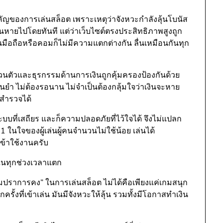
ญของการเล่นสล็อต เพราะเหตุว่าจังหวะกำลังลุ้นโบนัส
ินหายไปโดยทันที แต่ว่าเว็บไซต์ตรงประสิทธิภาพสูงถูก
นมือถือหรือคอมก็ไม่มีความแตกต่างกัน ลื่นเหมือนกันทุก
ลส่วนตัวและธุรกรรมด้านการเงินถูกคุ้มครองป้องกันด้วย
ยำ ไม่ต้องรอนาน ไม่จำเป็นต้องกลุ้มใจว่าเงินจะหาย
ะสำรวจได้
บที่เสถียร และก็ความปลอดภัยที่ไว้ใจได้ จึงไม่แปลก
้น 1 ในใจของผู้เล่นผู้คนจำนวนไม่ใช้น้อย เล่นได้
่เข้าใช้งานครับ
ในทุกช่วงเวลาแตก
ปราการคง” ในการเล่นสล็อต ไม่ได้คือเพียงแค่เกมสนุก
กครั้งที่เข้าเล่น มันมีจังหวะให้ลุ้น รวมทั้งมีโอกาสทำเงิน