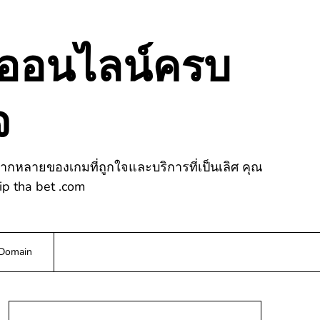
นออนไลน์ครบ
จ
กหลายของเกมที่ถูกใจและบริการที่เป็นเลิศ คุณ
ip tha bet .com
 Domain