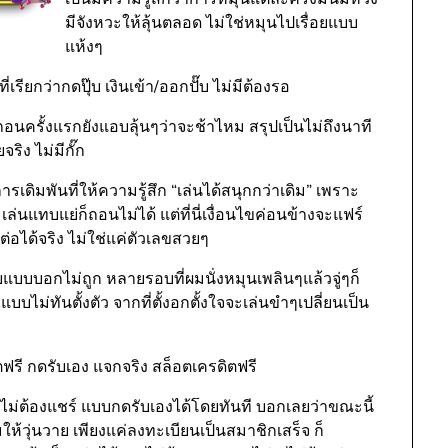
มีจังหวะให้ลุ้นตลอด ไม่ใช่หมุนไปเรื่อยแบบ
แห้งๆ
ียกว่ากดปุ๊บ เงินเข้า/ออกปั๊บ ไม่มีต้องรอ
ครั้งแรกยังแอบลุ้นๆว่าจะช้าไหม สรุปเป็นไม่ถึงนาที
จริง ไม่มีกั๊ก
เดิมพันที่ให้ความรู้สึก “เล่นได้สนุกกว่าเดิม” เพราะ
่นแทบแย่ก็ถอนไม่ได้ แต่ที่นี่เงื่อนไขค่อนข้างจะแฟร์
ต่อได้จริง ไม่ใช่แค่ตัวเลขสวยๆ
ายแบบบอกไม่ถูก หลายรอบที่ผมนั่งหมุนเพลินๆแล้วจู่ๆก็
ม่ทันตั้งตัว จากที่ตั้งอกตั้งใจจะเล่นขำๆเปลี่ยนเป็น
ตฟรี กดรับเอง แจกจริง สล็อตเครดิตฟรี
ไม่ต้องแชร์ แบบกดรับเองได้โดยทันที บอกเลยว่าขณะนี้
ให้วุ่นวาย เพียงแค่ลงทะเบียนเป็นสมาชิกเสร็จ ก็