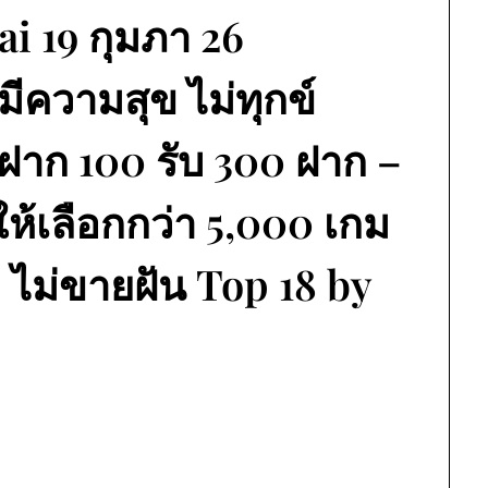
i 19 กุมภา 26
้มีความสุข ไม่ทุกข์
ฝาก 100 รับ 300 ฝาก –
ให้เลือกกว่า 5,000 เกม
 ไม่ขายฝัน Top 18 by