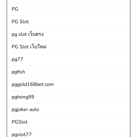
PG
PG Slot
pg slot เว็บตรง
PG Slot เว็บใหม่
pg77
pgfish
pggold168bet.com
pgheng99
pgjoker auto
PGSlot
pgslot77