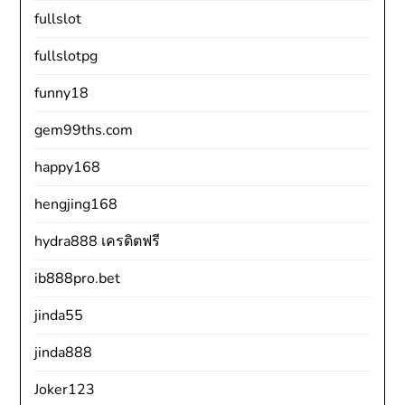
fullslot
fullslotpg
funny18
gem99ths.com
happy168
hengjing168
hydra888 เครดิตฟรี
ib888pro.bet
jinda55
jinda888
Joker123