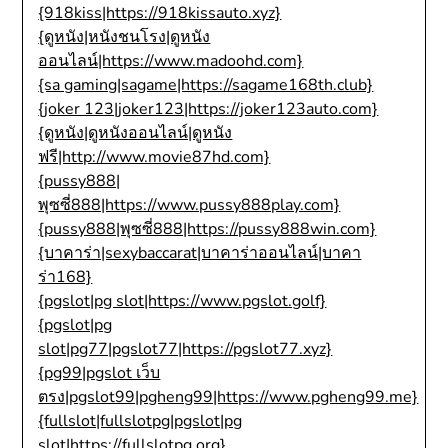
{918kiss|https://918kissauto.xyz}
{ดูหนัง|หนังชนโรง|ดูหนัง
ออนไลน์|https://www.madoohd.com}
{sa gaming|sagame|https://sagame168th.club}
{joker 123|joker123|https://joker123auto.com}
{ดูหนัง|ดูหนังออนไลน์|ดูหนัง
ฟรี|http://www.movie87hd.com}
{pussy888|
พุซซี่888|https://www.pussy888play.com}
{pussy888|พุซซี่888|https://pussy888win.com}
{บาคาร่า|sexybaccarat|บาคาร่าออนไลน์|บาคา
ร่า168}
{pgslot|pg slot|https://www.pgslot.golf}
{pgslot|pg
slot|pg77|pgslot77|https://pgslot77.xyz}
{pg99|pgslot เว็บ
ตรง|pgslot99|pgheng99|https://www.pgheng99.me}
{fullslot|fullslotpg|pgslot|pg
slot|https://fullslotpg.org}