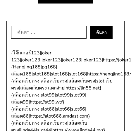
ค้นหา
สำหรับ:
{โจ๊กเกอร์123|joker
123|joker123|joker123|joker123|joker123|https://joker
{Hengjing168|pg168|
สล็อต168|slot168|slot168|slot168|https://hengjing168.
{สล็อตเว็บตรง|สล็อตเว็บตรง|สล็อตเว็บตรง|slot เว็บ
ตรง|สล็อตเว็บตรง แตกง่าย|https://jin55.net}
{สล็อตเว็บตรง|slot99|slot99|slot99|
สล็อต99|https://st99.wtf}
{สล็อตเว็บตรง|slot66|slot66|slot66|
สล็อต66|https://alot666.amdast.com}
{สล็อตเว็บตรง|สล็อตเว็บตรง|สล็อตเว็บ
ตรง|jinda44|slot44|https://www.jinda44.xyz}