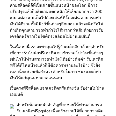
ค่ายสล็อตพีจีที่เป็นค่ายชั้นแนวหน้าของโลก มีการ
ปรับปรุงแล้วก็ผลิตเกมแตกหนักให้เลือกมากกว่า 200
เกม แต่ละเกมเต็มไปด้วยเสน่ห์ที่โดดเด่น สามารถทำ
เงินได้ดีรวมทั้งมีฟังก์ชั่นต่างๆอีกเยอะ แล้วจะดีหรือไม่
ถ้าเกิดคุณสามารถทำกำไรได้มากกว่าเดิมด้วยการรับ
เครดิตฟรีจากเว็บไซต์ตรงสล็อตไม่ผ่านเอเย่นต์
ในเนื้อหานี้ เราจะพาคุณไปรู้จักเคล็ดลับกล้วยๆสำหรับ
เพื่อการรับโบนัสฟรีเครดิต จะเข้าร่วมโปรโมชั่นต่างๆ
เช่นไรให้ท่านสามารถทำเงินได้อย่างคุ้มค่า รับเครดิต
ฟรีได้ที่ไหนบ้างแล้วก็มีข้อควรทราบอะไรบ้าง ซึ่งสิ่ง
เหล่านี้จะช่วยเพิ่มจังหวะสำหรับในการชนะและก็ทำ
เงินให้แก่คุณมหาศาลแน่นอน
เว็บตรงพีจีสล็อต แจกเครดิตฟรีแต่ละวัน รับง่ายไม่ผ่าน
เอเย่นต์
สำหรับข้อแนะนำสำคัญที่จะช่วยให้ท่านสามารถ
รับเครดิตฟรีpgslot เพื่อสร้างรายได้ที่มากกว่าเดิม