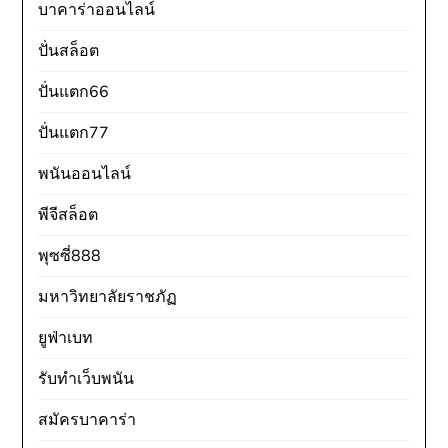
บาคาร่าออนไลน์
ปั่นสล็อต
ปั่นแตก66
ปั่นแตก77
พนันออนไลน์
พีจีสล็อต
พุซซี่888
มหาวิทยาลัยราชภัฏ
ยูฟ่าเบท
รับทำเว็บพนัน
สมัครบาคาร่า