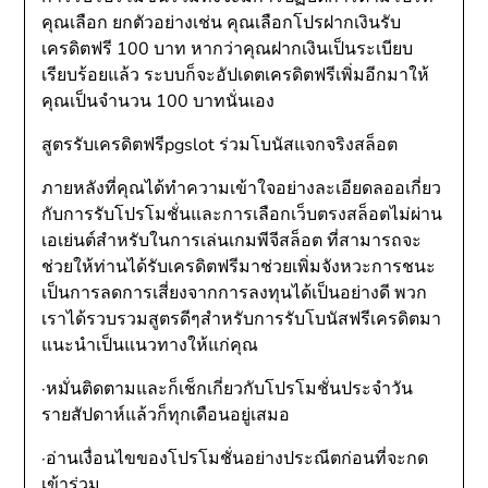
คุณเลือก ยกตัวอย่างเช่น คุณเลือกโปรฝากเงินรับ
เครดิตฟรี 100 บาท หากว่าคุณฝากเงินเป็นระเบียบ
เรียบร้อยแล้ว ระบบก็จะอัปเดตเครดิตฟรีเพิ่มอีกมาให้
คุณเป็นจำนวน 100 บาทนั่นเอง
สูตรรับเครดิตฟรีpgslot ร่วมโบนัสแจกจริงสล็อต
ภายหลังที่คุณได้ทำความเข้าใจอย่างละเอียดลออเกี่ยว
กับการรับโปรโมชั่นและการเลือกเว็บตรงสล็อตไม่ผ่าน
เอเย่นต์สำหรับในการเล่นเกมพีจีสล็อต ที่สามารถจะ
ช่วยให้ท่านได้รับเครดิตฟรีมาช่วยเพิ่มจังหวะการชนะ
เป็นการลดการเสี่ยงจากการลงทุนได้เป็นอย่างดี พวก
เราได้รวบรวมสูตรดีๆสำหรับการรับโบนัสฟรีเครดิตมา
แนะนำเป็นแนวทางให้แก่คุณ
·หมั่นติดตามและก็เช็กเกี่ยวกับโปรโมชั่นประจำวัน
รายสัปดาห์แล้วก็ทุกเดือนอยู่เสมอ
·อ่านเงื่อนไขของโปรโมชั่นอย่างประณีตก่อนที่จะกด
เข้าร่วม