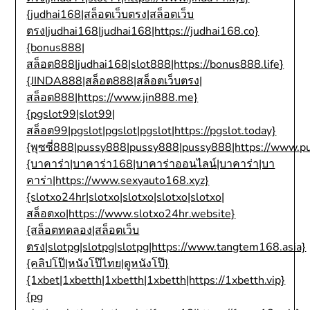
{judhai168|สล็อตเว็บตรง|สล็อตเว็บ
ตรง|judhai168|judhai168|https://judhai168.co}
{bonus888|
สล็อต888|judhai168|slot888|https://bonus888.life}
{JINDA888|สล็อต888|สล็อตเว็บตรง|
สล็อต888|https://www.jin888.me}
{pgslot99|slot99|
สล็อต99|pgslot|pgslot|pgslot|https://pgslot.today}
{พุซซี่888|pussy888|pussy888|pussy888|https://www.p
{บาคาร่า|บาคาร่า168|บาคาร่าออนไลน์|บาคาร่า|บา
คาร่า|https://www.sexyauto168.xyz}
{slotxo24hr|slotxo|slotxo|slotxo|slotxo|
สล็อตxo|https://www.slotxo24hr.website}
{สล็อตทดลอง|สล็อตเว็บ
ตรง|slotpg|slotpg|slotpg|https://www.tangtem168.asia}
{คลิปโป๊|หนังโป๊ไทย|ดูหนังโป๊}
{1xbet|1xbetth|1xbetth|1xbetth|https://1xbetth.vip}
{pg