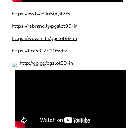
https://ow.ly/cSJn50QibV5
https://rebrand.ly/pgslot99-in
https://wow.in.th/pgslot99-in
https://t.co/dG7SYO5vFv
http://gg.gg/pgslot99-in