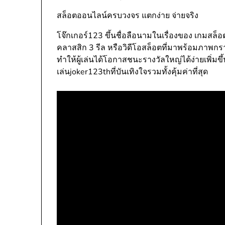
สล็อตออนไลน์ครบวงจร แตกง่าย จ่ายจริง
โจ๊กเกอร์123 ขึ้นชื่อลือนามในเรื่องของ เกมสล็อ
คลาสสิก 3 รีล หรือวิดีโอสล็อตที่มาพร้อมภาพกราฟ
ทำให้ผู้เล่นได้โอกาสชนะรางวัลใหญ่ได้ง่ายเพิ่ม
เล่นjoker123thที่บันเทิงใจรวมทั้งคุ้มค่าที่สุด