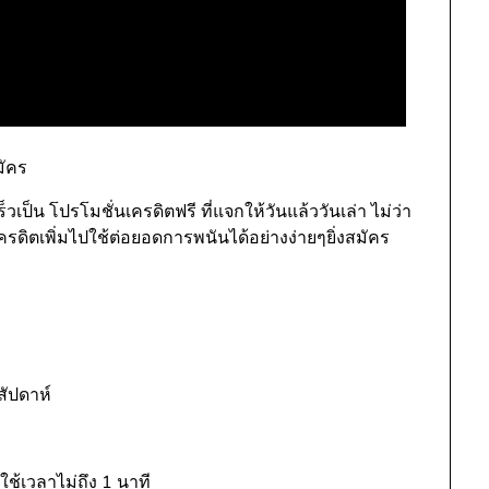
มัคร
วเป็น โปรโมชั่นเครดิตฟรี ที่แจกให้วันแล้ววันเล่า ไม่ว่า
บเครดิตเพิ่มไปใช้ต่อยอดการพนันได้อย่างง่ายๆยิ่งสมัคร
สัปดาห์
ช้เวลาไม่ถึง 1 นาที