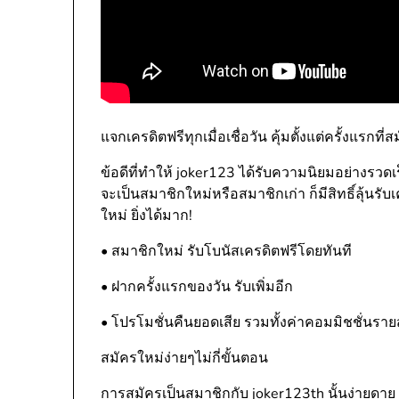
แจกเครดิตฟรีทุกเมื่อเชื่อวัน คุ้มตั้งแต่ครั้งแรกที่ส
ข้อดีที่ทำให้ joker123 ได้รับความนิยมอย่างรวดเร็
จะเป็นสมาชิกใหม่หรือสมาชิกเก่า ก็มีสิทธิ์ลุ้นรั
ใหม่ ยิ่งได้มาก!
• สมาชิกใหม่ รับโบนัสเครดิตฟรีโดยทันที
• ฝากครั้งแรกของวัน รับเพิ่มอีก
• โปรโมชั่นคืนยอดเสีย รวมทั้งค่าคอมมิชชั่นราย
สมัครใหม่ง่ายๆไม่กี่ขั้นตอน
การสมัครเป็นสมาชิกกับ joker123th นั้นง่ายดาย ใ