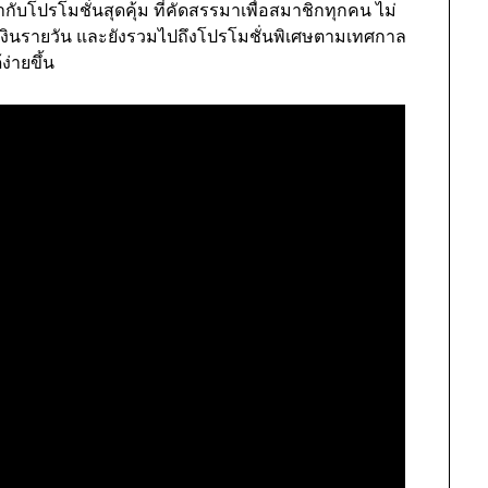
ับโปรโมชั่นสุดคุ้ม ที่คัดสรรมาเพื่อสมาชิกทุกคน ไม่
ิมเงินรายวัน และยังรวมไปถึงโปรโมชั่นพิเศษตามเทศกาล
ง่ายขึ้น