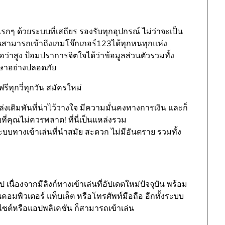
กๆ ด้วยระบบที่เสถียร รองรับทุกอุปกรณ์ ไม่ว่าจะเป็น
่นสามารถเข้าถึงเกมโจ๊กเกอร์123ได้ทุกหนทุกแห่ง
ว่าสูง ป้อมปราการจิตใจได้ว่าข้อมูลส่วนตัวรวมทั้ง
ษาอย่างปลอดภัย
ีทุกวี่ทุกวัน สมัครใหม่
เดิมพันที่น่าไว้วางใจ มีความมั่นคงทางการเงิน และก็
ี่คุณไม่ควรพลาด! ที่นี่เป็นแหล่งรวม
บทางเข้าเล่นที่นำสมัย สะดวก ไม่มีอันตราย รวมทั้ง
ป เนื่องจากมีลิงก์ทางเข้าเล่นที่อัปเดตใหม่ปัจจุบัน พร้อม
อมพิวเตอร์ แท็บเล็ต หรือโทรศัพท์มือถือ อีกทั้งระบบ
ไซต์หรือแอปพลิเคชัน ก็สามารถเข้าเล่น