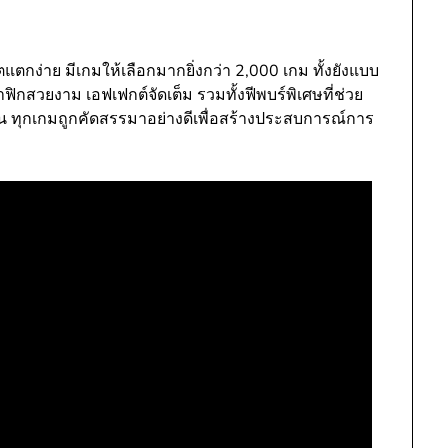
ตแตกง่าย มีเกมให้เลือกมากยิ่งกว่า 2,000 เกม ทั้งยังแบบ
ิกสวยงาม เอฟเฟกต์จัดเต็ม รวมทั้งฟีพบร์พิเศษที่ช่วย
ขึ้น ทุกเกมถูกคัดสรรมาอย่างดีเพื่อสร้างประสบการณ์การ