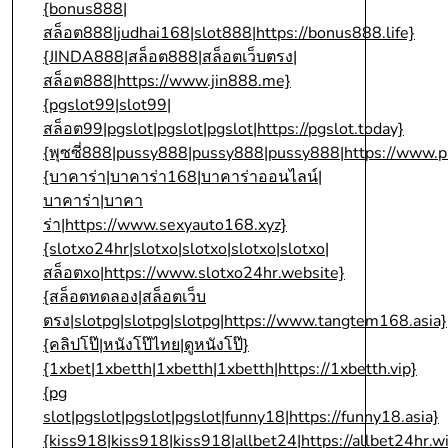
{bonus888|
สล็อต888|judhai168|slot888|https://bonus888.life}
{JINDA888|สล็อต888|สล็อตเว็บตรง|
สล็อต888|https://www.jin888.me}
{pgslot99|slot99|
สล็อต99|pgslot|pgslot|pgslot|https://pgslot.today}
{พุซซี่888|pussy888|pussy888|pussy888|https://www.p
{บาคาร่า|บาคาร่า168|บาคาร่าออนไลน์|
บาคาร่า|บาคา
ร่า|https://www.sexyauto168.xyz}
{slotxo24hr|slotxo|slotxo|slotxo|slotxo|
สล็อตxo|https://www.slotxo24hr.website}
{สล็อตทดลอง|สล็อตเว็บ
ตรง|slotpg|slotpg|slotpg|https://www.tangtem168.asia}
{คลิปโป๊|หนังโป๊ไทย|ดูหนังโป๊}
{1xbet|1xbetth|1xbetth|1xbetth|https://1xbetth.vip}
{pg
slot|pgslot|pgslot|pgslot|funny18|https://funny18.asia}
{kiss918|kiss918|kiss918|allbet24|https://allbet24hr.w