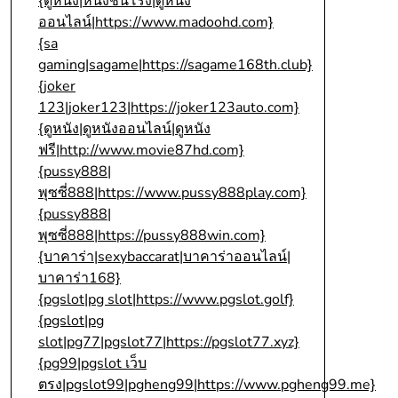
{ดูหนัง|หนังชนโรง|ดูหนัง
ออนไลน์|https://www.madoohd.com}
{sa
gaming|sagame|https://sagame168th.club}
{joker
123|joker123|https://joker123auto.com}
{ดูหนัง|ดูหนังออนไลน์|ดูหนัง
ฟรี|http://www.movie87hd.com}
{pussy888|
พุซซี่888|https://www.pussy888play.com}
{pussy888|
พุซซี่888|https://pussy888win.com}
{บาคาร่า|sexybaccarat|บาคาร่าออนไลน์|
บาคาร่า168}
{pgslot|pg slot|https://www.pgslot.golf}
{pgslot|pg
slot|pg77|pgslot77|https://pgslot77.xyz}
{pg99|pgslot เว็บ
ตรง|pgslot99|pgheng99|https://www.pgheng99.me}