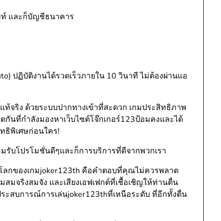
ัพท์ และก็บัญชีธนาคาร
 ปฏิบัติงานได้รวดเร็วภายใน 10 วินาที ไม่ต้องผ่านแอ
างแท้จริง ด้วยระบบปากทางเข้าที่สะดวก เกมประสิทธิภาพ
้ใดกันที่กำลังมองหาเว็บไซต์โจ๊กเกอร์123ป้อมคงและได้
ิทธิพิเศษก่อนใคร!
อมรับโปรโมชั่นดีๆและก็การบริการที่ดีจากพวกเรา
นโลกของเกมjoker123th คือคำตอบที่คุณไม่ควรพลาด
ริงสมจัง และเสียงเอฟเฟกต์ที่เชื้อเชิญให้ท่านตื่น
ระสบการณ์การเล่นjoker123thที่เหนือระดับ ที่อีกทั้งตื่น