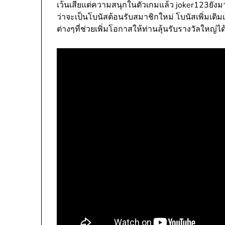
เว้นเสียแต่ความสนุกในตัวเกมแล้ว joker123ยังมาก
ว่าจะเป็นโบนัสต้อนรับสมาชิกใหม่ โบนัสเพิ่มเต
ต่างๆที่ช่วยเพิ่มโอกาสให้ท่านลุ้นรับรางวัลใหญ่ได้