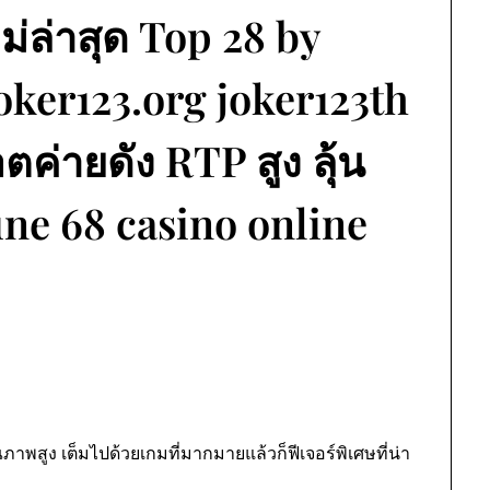
ม่ล่าสุด Top 28 by
oker123.org joker123th
ค่ายดัง RTP สูง ลุ้น
une 68 casino online
าพสูง เต็มไปด้วยเกมที่มากมายแล้วก็ฟีเจอร์พิเศษที่น่า