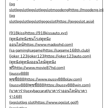
{pg
slot|pgslot|pgslot|pgslotmoodeng|https://moodeng.in}
{pg
slot|pgslot|pgslot|gogoslot|https://gogoslot.asia}
{918kiss|https://918kissauto.xyz}
{ดูหนัง|หนังชนโรง|ดูหนัง
ออนไลน์|https://www.madoohd.com}
{sa gaming|sagame|https://sagame168th.club}
{joker 123|joker123|https://joker123auto.com}
{ดูหนัง|ดูหนังออนไลน์|ดูหนัง
ฟรี|http://www.movie87hd.com}
{pussy888|
พุซซี่888|https://www.pussy888play.com}
{pussy888|พุซซี่888|https://pussy888win.com}
{บาคาร่า|sexybaccarat|บาคาร่าออนไลน์|บาคา
ร่า168}
{pgslot|pg slot|https://www.pgslot.golf}