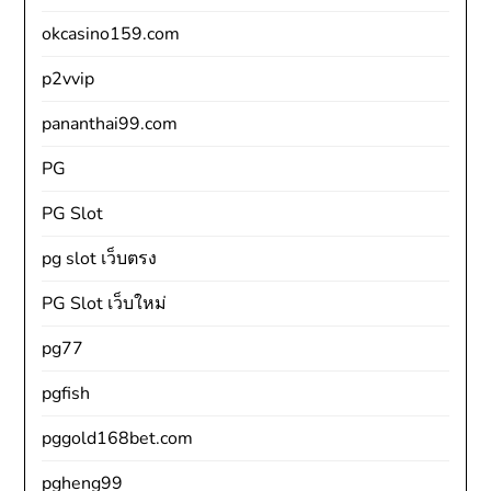
okcasino159.com
p2vvip
pananthai99.com
PG
PG Slot
pg slot เว็บตรง
PG Slot เว็บใหม่
pg77
pgfish
pggold168bet.com
pgheng99