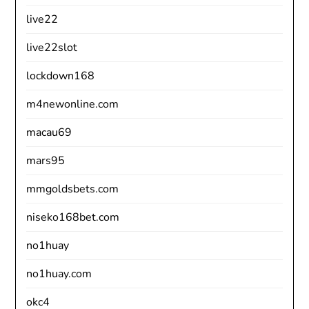
live22
live22slot
lockdown168
m4newonline.com
macau69
mars95
mmgoldsbets.com
niseko168bet.com
no1huay
no1huay.com
okc4