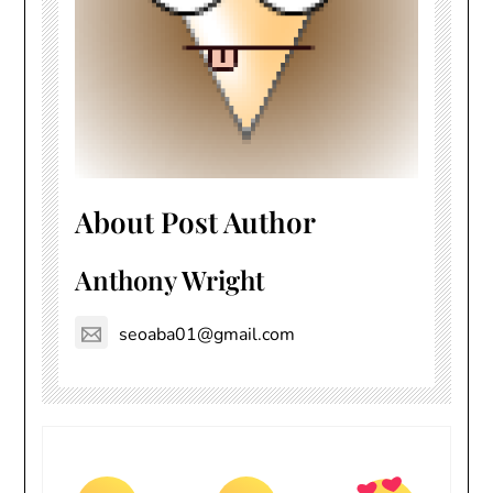
About Post Author
Anthony Wright
seoaba01@gmail.com