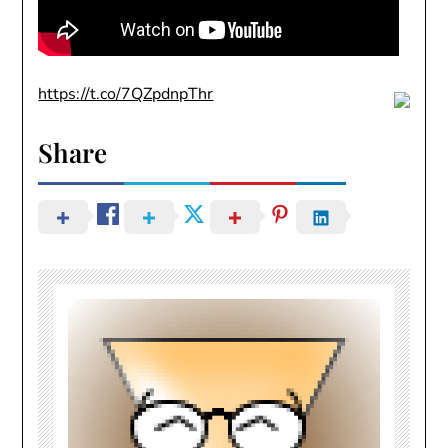
https://t.co/7QZpdnpThr
Share