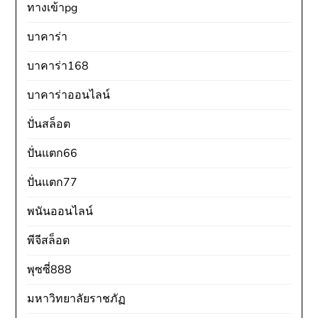
ทางเข้าpg
บาคาร่า
บาคาร่า168
บาคาร่าออนไลน์
ปั่นสล็อต
ปั่นแตก66
ปั่นแตก77
พนันออนไลน์
พีจีสล็อต
พุซซี่888
มหาวิทยาลัยราชภัฏ