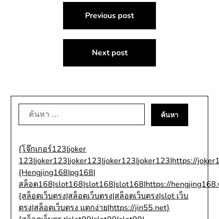
แนะแนว
Previous post
เรื่อง
Next post
ค้นหา
สำหรับ:
{โจ๊กเกอร์123|joker
123|joker123|joker123|joker123|joker123|https://joker
{Hengjing168|pg168|
สล็อต168|slot168|slot168|slot168|https://hengjing168.
{สล็อตเว็บตรง|สล็อตเว็บตรง|สล็อตเว็บตรง|slot เว็บ
ตรง|สล็อตเว็บตรง แตกง่าย|https://jin55.net}