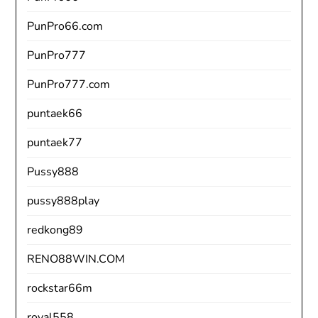
PunPro66.com
PunPro777
PunPro777.com
puntaek66
puntaek77
Pussy888
pussy888play
redkong89
RENO88WIN.COM
rockstar66m
royal558