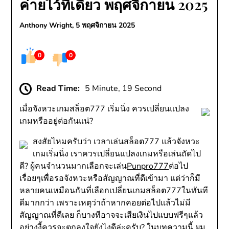
ค่ายไว้ที่เดียว พฤศจิกายน 2025
Anthony Wright,
5 พฤศจิกายน 2025
0
0
Read Time:
5 Minute, 19 Second
เมื่อจังหวะเกมสล็อต777 เริ่มนิ่ง ควรเปลี่ยนแปลง
เกมหรืออยู่ต่อกันแน่?
สงสัยไหมครับว่า เวลาเล่นสล็อต777 แล้วจังหวะ
เกมเริ่มนิ่ง เราควรเปลี่ยนแปลงเกมหรือเล่นถัดไป
ดี? ผู้คนจำนวนมากเลือกจะเล่น
Punpro777
ต่อไป
เรื่อยๆเพื่อรอจังหวะหรือสัญญาณที่ดีเข้ามา แต่ว่าก็มี
หลายคนเหมือนกันที่เลือกเปลี่ยนเกมสล็อต777ในทันที
ดีมากกว่า เพราะเหตุว่าถ้าหากคอยต่อไปแล้วไม่มี
สัญญาณที่ดีเลย ก็บางทีอาจจะเสียเงินไปแบบฟรีๆแล้ว
อย่างงี้ควรจะตกลงใจยังไงดีล่ะครับ? ในบทความนี้ ผม