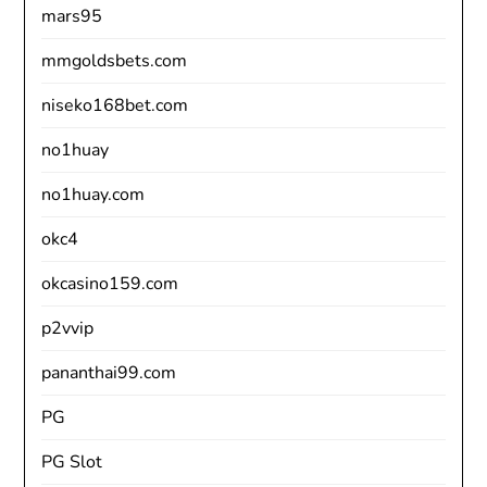
mars95
mmgoldsbets.com
niseko168bet.com
no1huay
no1huay.com
okc4
okcasino159.com
p2vvip
pananthai99.com
PG
PG Slot