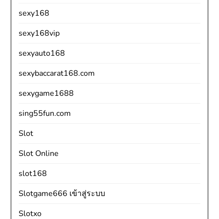
sexy168
sexy168vip
sexyauto168
sexybaccarat168.com
sexygame1688
sing55fun.com
Slot
Slot Online
slot168
Slotgame666 เข้าสู่ระบบ
Slotxo