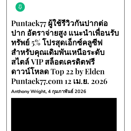
Puntaek77 ผู้ใช้รีวิวกันปากต่อ
ปาก อัตราจ่ายสูง แนะนำเพื่อนรับ
ทรัพย์ 5% โปรสุดเอ็กซ์คลูซีฟ
สำหรับคุณเดิมพันเหนือระดับ
สไตล์ VIP สล็อตเครดิตฟรี
ดาวน์โหลด Top 22 by Elden
Puntaek77.com 12 เม.ย. 2026
Anthony Wright,
4 กุมภาพันธ์ 2026