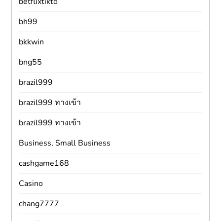
betflixtikto
bh99
bkkwin
bng55
brazil999
brazil999 ทางเข้า
brazil999 ทางเข้า
Business, Small Business
cashgame168
Casino
chang7777