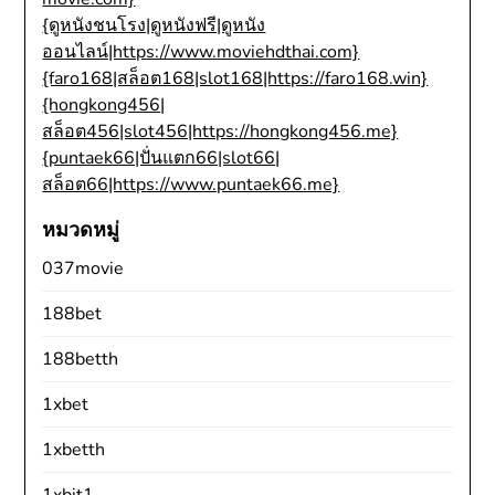
{ดูหนังชนโรง|ดูหนังฟรี|ดูหนัง
ออนไลน์|https://www.moviehdthai.com}
{faro168|สล็อต168|slot168|https://faro168.win}
{hongkong456|
สล็อต456|slot456|https://hongkong456.me}
{puntaek66|ปั่นแตก66|slot66|
สล็อต66|https://www.puntaek66.me}
หมวดหมู่
037movie
188bet
188betth
1xbet
1xbetth
1xbit1