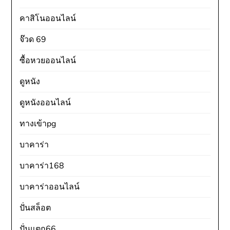
คาสิโนออนไลน์
จ๊วด 69
ซื้อหวยออนไลน์
ดูหนัง
ดูหนังออนไลน์
ทางเข้าpg
บาคาร่า
บาคาร่า168
บาคาร่าออนไลน์
ปั่นสล็อต
ปั่นแตก66