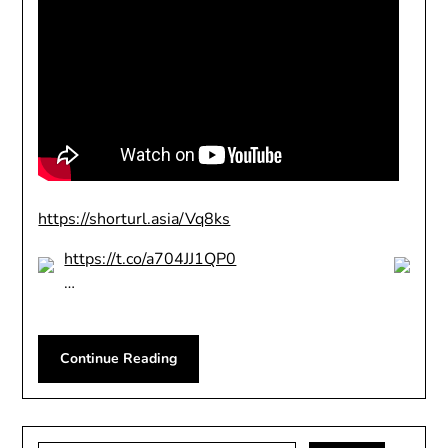
https://shorturl.asia/Vq8ks
https://t.co/a704JJ1QP0
…
Continue Reading