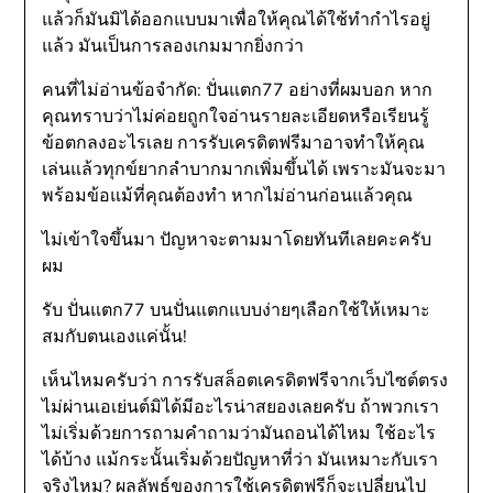
แล้วก็มันมิได้ออกแบบมาเพื่อให้คุณได้ใช้ทำกำไรอยู่
แล้ว มันเป็นการลองเกมมากยิ่งกว่า
คนที่ไม่อ่านข้อจำกัด: ปั่นแตก77 อย่างที่ผมบอก หาก
คุณทราบว่าไม่ค่อยถูกใจอ่านรายละเอียดหรือเรียนรู้
ข้อตกลงอะไรเลย การรับเครดิตฟรีมาอาจทำให้คุณ
เล่นแล้วทุกข์ยากลำบากมากเพิ่มขึ้นได้ เพราะมันจะมา
พร้อมข้อแม้ที่คุณต้องทำ หากไม่อ่านก่อนแล้วคุณ
ไม่เข้าใจขึ้นมา ปัญหาจะตามมาโดยทันทีเลยคะครับ
ผม
รับ ปั่นแตก77 บนปั่นแตกแบบง่ายๆเลือกใช้ให้เหมาะ
สมกับตนเองแค่นั้น!
เห็นไหมครับว่า การรับสล็อตเครดิตฟรีจากเว็บไซต์ตรง
ไม่ผ่านเอเย่นต์มิได้มีอะไรน่าสยองเลยครับ ถ้าพวกเรา
ไม่เริ่มด้วยการถามคำถามว่ามันถอนได้ไหม ใช้อะไร
ได้บ้าง แม้กระนั้นเริ่มด้วยปัญหาที่ว่า มันเหมาะกับเรา
จริงไหม? ผลลัพธ์ของการใช้เครดิตฟรีก็จะเปลี่ยนไป