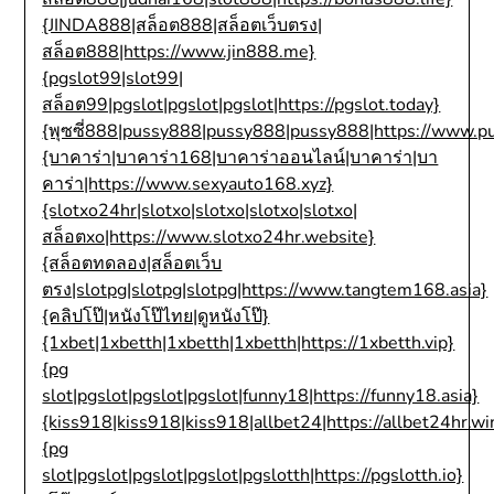
{JINDA888|สล็อต888|สล็อตเว็บตรง|
สล็อต888|https://www.jin888.me}
{pgslot99|slot99|
สล็อต99|pgslot|pgslot|pgslot|https://pgslot.today}
{พุซซี่888|pussy888|pussy888|pussy888|https://www.p
{บาคาร่า|บาคาร่า168|บาคาร่าออนไลน์|บาคาร่า|บา
คาร่า|https://www.sexyauto168.xyz}
{slotxo24hr|slotxo|slotxo|slotxo|slotxo|
สล็อตxo|https://www.slotxo24hr.website}
{สล็อตทดลอง|สล็อตเว็บ
ตรง|slotpg|slotpg|slotpg|https://www.tangtem168.asia}
{คลิปโป๊|หนังโป๊ไทย|ดูหนังโป๊}
{1xbet|1xbetth|1xbetth|1xbetth|https://1xbetth.vip}
{pg
slot|pgslot|pgslot|pgslot|funny18|https://funny18.asia}
{kiss918|kiss918|kiss918|allbet24|https://allbet24hr.wi
{pg
slot|pgslot|pgslot|pgslot|pgslotth|https://pgslotth.io}