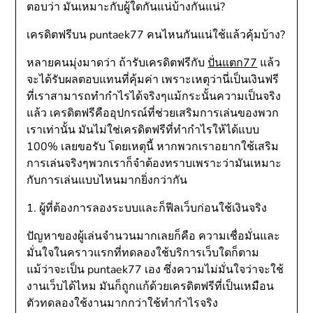
ตอบว่า มันเหมาะกับผู้ใดกันแน่บ้างกันแน่?
เครดิตฟรีบน puntaek77 คนไหนกันแน่ใช้แล้วคุ้มบ้าง?
หลายคนมุ่งมาดว่า ถ้ารับเครดิตฟรีกับ
ปั่นแตก77
แล้ว
จะได้รับผลตอบแทนที่คุ้มค่า เพราะเหตุว่านี่เป็นเงินฟรี
ที่เราสามารถทำกำไรได้จริงๆแม้กระนั้นความเป็นจริง
แล้ว เครดิตฟรีคืออุปกรณ์ที่ช่วยเสริมการเล่นของพวก
เราเท่านั้น มันไม่ใช่เครดิตฟรีที่ทำกำไรให้ได้แบบ
100% เลยขอรับ โดยเหตุนี้ หากพวกเราอยากใช้เสริม
การเล่นจริงๆพวกเราก็จำต้องทราบเพราะว่ามันเหมาะ
กับการเล่นแบบไหนมากยิ่งกว่ากัน
1. ผู้ที่ต้องการลองระบบและก็ฟีลเว็บก่อนใช้เงินจริง
ปัญหาของผู้เล่นจำนวนมากเลยก็คือ ความเชื่อมั่นและ
มั่นใจในคราวแรกที่ทดลองใช้บริการเว็บใดก็ตาม
แม้ว่าจะเป็น puntaek77 เอง ซึ่งความไม่มั่นใจว่าจะใช้
งานเว็บได้ไหม มันก็ถูกแก้ด้วยเครดิตฟรีที่เป็นเหมือน
ตัวทดลองใช้งานมากกว่าใช้ทำกำไรจริง