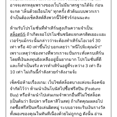
อาจจะตกหลุมพรางของเว็บไม่มีมาตรฐานได้จ้ะ ก่อน
จะกด “เห็นด้วยเงื่อนไข” ทุกครั้ง ตัวต้นแบบพวกเรา
จำเป็นต้องเช็คลิสต์สิ่งพวกนี้ให้ชัวร์ก่อนนะคะ
ห้ามรับโปรโมชั่นที่ทำเทิร์นสูงเกินความจำเป็น:
สล็อต55
ถ้าเกิดเจอโปรโมชั่นชนิดแจกเครดิตเยอะแยะ
เวอร์ๆแม้กระนั้นกล่าวว่าจะต้องทำเทิร์นโอเวอร์ 30
เท่า หรือ 40 เท่าขึ้นไป บอกเลยว่า “หนีไปจ้ะคุณน้า!”
เพราะเหตุว่าช่องทางที่พวกเราจะปั่นกระทั่งครบเทิร์น
โดยที่เงินลงทุนยังเหลืออยู่นั้นยากมาก โปรโมชั่นที่ดี
และก็ทำเป็นจริง ควรทำเทิร์นอยู่ที่ระหว่าง 3 เท่า ถึง
10 เท่า ไม่เกินนี้กำลังสวยกำลังงามจ้ะ
เช็คข้อห้ามเรื่องเกม: เว็บไซต์สล็อตบางแห่งจะล็อคข้อ
จำกัดไว้ว่า ห้ามนำเงินโบนัสไปซื้อฟรีสปิน (Feature
Buy) หรือห้ามนำไปเล่นเกมจำพวกอื่นที่ไม่ใช่สล็อต
(เป็นต้นว่า ยิงปลา หรือคาสิโนสด) ถ้าเกิดคุณเผลอไป
กดซื้อฟรีสปินหรือเล่นผิดหมู่ ระบบอาจจะริบเงินรางวัล
ทั้งผองของคุณในทันทีเนื่องด้วยไม่ถูกกฎ ดังนั้น อ่าน