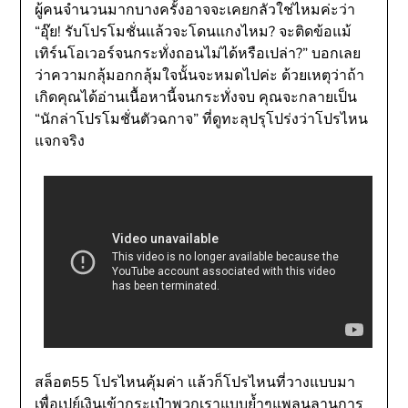
ผู้คนจำนวนมากบางครั้งอาจจะเคยกลัวใช่ไหมค่ะว่า
“อุ๊ย! รับโปรโมชั่นแล้วจะโดนแกงไหม? จะติดข้อแม้
เทิร์นโอเวอร์จนกระทั่งถอนไม่ได้หรือเปล่า?” บอกเลย
ว่าความกลุ้มอกกลุ้มใจนั้นจะหมดไปค่ะ ด้วยเหตุว่าถ้า
เกิดคุณได้อ่านเนื้อหานี้จนกระทั่งจบ คุณจะกลายเป็น
“นักล่าโปรโมชั่นตัวฉกาจ” ที่ดูทะลุปรุโปร่งว่าโปรไหน
แจกจริง
สล็อต55 โปรไหนคุ้มค่า แล้วก็โปรไหนที่วางแบบมา
เพื่อเปย์เงินเข้ากระเป๋าพวกเราแบบย้ำๆแพลนลานการ