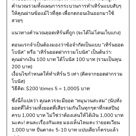
คำนวณรวมทั้งแผนการกระบวนการทำเทิร์นแบบสับๆ
ให้คุณผ่านข้อแม้ไวที่สุด เพื่อกดถอนเงินออกมาใช้
สวยๆ
แนวทางคำนวณยอดเทิร์นที่ถูก (จะได้ไม่โดนเว็บแกง)
ตอนแรกจำเป็นต้องมองว่าข้อจำกัดเป็นแบบ “เทิร์นยอด
โบนัส” หรือ “เทิร์นยอดฝากรวมโบนัส” เป็นต้นว่า:
คุณฝากเงิน 100 บาท ได้โบนัส 100 บาท (รวมเป็นทุน
200 บาท)
เงื่อนไขกำหนดให้ทำเทิร์น 5 เท่า (คิดจากยอดฝากรวม
โบนัส)
วิธีคิด: $200 \times 5 = 1,000$ บาท
ซึ่งนี่ก็แปลว่า คุณควรจะมียอด “หมุนวนสะสม” (นับทั่ง
ยอดที่ได้รวมทั้งยอดที่เสียรวมกันในทุกๆตาที่กดสปิน)
ครบ 1,000 บาท ไม่ใช่ว่าต้องเล่นให้ได้เงิน 1,000 บาท
นะคะ! คนละเรื่องกันเลย มองเห็นไหมคะว่ายอดเวียน
1,000 บาท ปั่นตาละ 5-10 บาท แปบเดียวก็ครบแล้ว