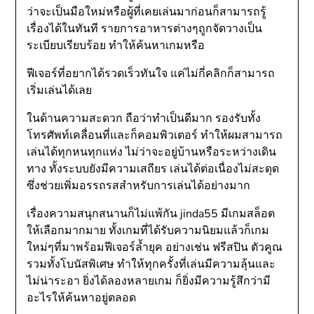
ว่าจะเป็นมือใหม่หรือผู้ที่เคยเล่นมาก่อนก็สามารถรู้
เรื่องได้ในทันที รายการอาหารต่างๆถูกจัดวางเป็น
ระเบียบเรียบร้อย ทำให้ค้นหาเกมหรือ
ฟีเจอร์ที่อยากได้รวดเร็วทันใจ แค่ไม่กี่คลิกก็สามารถ
เริ่มเล่นได้เลย
ในด้านความสะดวก ถือว่าทำเป็นดีมาก รองรับทั้ง
โทรศัพท์เคลื่อนที่และก็คอมพิวเตอร์ ทำให้ผมสามารถ
เล่นได้ทุกหนทุกแห่ง ไม่ว่าจะอยู่บ้านหรือระหว่างเดิน
ทาง ทั้งระบบยังมีความเสถียร เล่นได้ต่อเนื่องไม่สะดุด
ซึ่งช่วยเพิ่มอรรถรสสำหรับการเล่นได้อย่างมาก
เรื่องความสนุกสนานก็ไม่แพ้กัน jinda55 มีเกมสล็อต
ให้เลือกมากมาย ทั้งเกมที่ได้รับความนิยมแล้วก็เกม
ใหม่ๆที่มาพร้อมฟีเจอร์ล้ำยุค อย่างเช่น ฟรีสปิน ตัวคูณ
รวมทั้งโบนัสพิเศษ ทำให้ทุกครั้งที่เล่นมีความลุ้นและ
ไม่น่าระอา ยิ่งได้ลองหลายเกม ก็ยิ่งมีความรู้สึกว่ามี
อะไรให้ค้นหาอยู่ตลอด