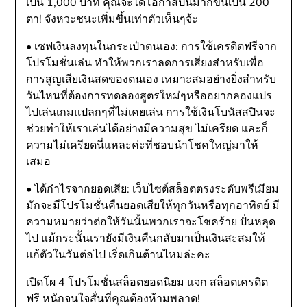
เป็น 1,000 บาท คุณจะได้โอกาสปั่นมากขึ้นเป็น 200
ตา! จังหวะชนะเพิ่มขึ้นเท่าตัวเห็นๆจ้ะ
• เซฟเงินลงทุนในกระเป๋าตนเอง: การใช้เครดิตฟรีจาก
โปรโมชั่นเล่น ทำให้พวกเราลดการเสี่ยงสำหรับเพื่อ
การสูญเสียเงินสดของตนเอง เหมาะสมอย่างยิ่งสำหรับ
วันไหนที่ต้องการทดลองสูตรใหม่ๆหรืออยากลองแปร
ไปเล่นเกมแปลกๆที่ไม่เคยเล่น การใช้เงินโบนัสสปินจะ
ช่วยทำให้เราเล่นได้อย่างมีความสุข ไม่เครียด และก็
ความไม่เครียดนี่แหละค่ะที่ชอบนำโชคใหญ่มาให้
เสมอ
• ได้กำไรจากยอดเสีย: เว็บไซต์สล็อตตรงระดับพรีเมียม
มักจะมีโปรโมชั่นคืนยอดเสียให้ทุกวันหรือทุกอาทิตย์ มี
ความหมายว่าต่อให้วันนั้นพวกเราจะโชคร้าย ปั่นหลุด
ไป แม้กระนั้นเรายังมีเงินคืนกลับมาเป็นเงินสะสมให้
แก้ตัวในวันต่อไป เริ่ดเกินต้านไหมล่ะคะ
เปิดโผ 4 โปรโมชั่นสล็อตยอดนิยม แจก สล็อตเครดิต
ฟรี หนักจนใจสั่นที่คุณต้องห้ามพลาด!