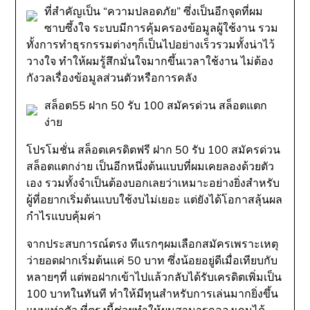
ที่สำคัญเป็น “ความปลอดภัย” ซึ่งเป็นอีกจุดที่ผม
ซาบซึ้งใจ ระบบมีการคุ้มครองข้อมูลผู้ใช้งาน รวม
ทั้งการทำธุรกรรมต่างๆก็เป็นไปอย่างเร็วรวมทั้งน่าไว้
วางใจ ทำให้ผมรู้สึกมั่นใจมากขึ้นเวลาใช้งาน ไม่ต้อง
กังวลเรื่องข้อมูลส่วนตัวหรือการคลัง
สล็อต55 ฝาก 50 รับ 100 สมัครด่วน สล็อตแตก
ง่าย
โปรโมชั่น สล็อตเครดิตฟรี ฝาก 50 รับ 100 สมัครด่วน
สล็อตแตกง่าย เป็นอีกหนึ่งต้นแบบที่ผมเคยลองด้วยตัว
เอง รวมทั้งจำเป็นต้องบอกเลยว่าเหมาะอย่างยิ่งสำหรับ
ผู้ที่อยากเริ่มต้นแบบใช้งบไม่เยอะ แต่ยังได้โอกาสลุ้นผล
กำไรแบบคุ้มค่า
จากประสบการณ์ตรง ทีแรกๆผมเลือกสมัครเพราะเหตุ
ว่ายอดฝากเริ่มต้นแค่ 50 บาท ซึ่งน้อยอยู่ดีเมื่อเทียบกับ
หลายๆที่ แต่พอฝากเข้าไปแล้วกลับได้รับเครดิตเพิ่มเป็น
100 บาทในทันที ทำให้มีทุนสำหรับการเล่นมากยิ่งขึ้น