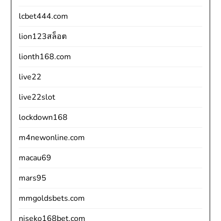
lcbet444.com
lion123สล็อต
lionth168.com
live22
live22slot
lockdown168
m4newonline.com
macau69
mars95
mmgoldsbets.com
niseko168bet.com