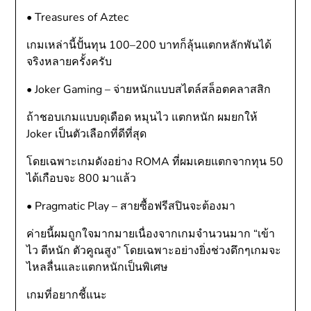
• Treasures of Aztec
เกมเหล่านี้ปั้นทุน 100–200 บาทก็ลุ้นแตกหลักพันได้
จริงหลายครั้งครับ
• Joker Gaming – จ่ายหนักแบบสไตล์สล็อตคลาสสิก
ถ้าชอบเกมแบบดุเดือด หมุนไว แตกหนัก ผมยกให้
Joker เป็นตัวเลือกที่ดีที่สุด
โดยเฉพาะเกมดังอย่าง ROMA ที่ผมเคยแตกจากทุน 50
ได้เกือบจะ 800 มาแล้ว
• Pragmatic Play – สายซื้อฟรีสปินจะต้องมา
ค่ายนี้ผมถูกใจมากมายเนื่องจากเกมจำนวนมาก “เข้า
ไว ตีหนัก ตัวคูณสูง” โดยเฉพาะอย่างยิ่งช่วงดึกๆเกมจะ
ไหลลื่นและแตกหนักเป็นพิเศษ
เกมที่อยากชี้แนะ