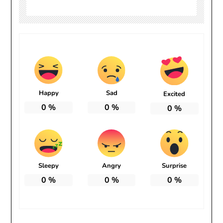
Happy
Sad
Excited
0
%
0
%
0
%
Sleepy
Angry
Surprise
0
%
0
%
0
%