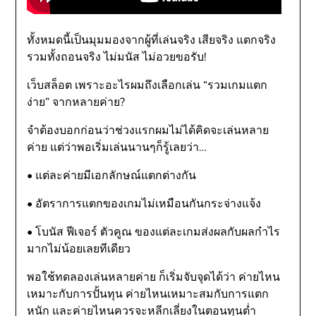
ทั้งหมดนี้เป็นมุมมองจากผู้ที่เล่นจริง เสียจริง แตกจริง
รวมทั้งถอนจริง ไม่มนัส ไม่อวยขอรับ!
เว็บสล็อต เพราะอะไรผมถึงเลือกเล่น “รวมเกมแตก
ง่าย” จากหลายค่าย?
จำต้องบอกก่อนว่าช่วงแรกผมไม่ได้คิดจะเล่นหลาย
ค่าย แต่ว่าพอเริ่มเล่นนานๆก็รู้เลยว่า…
• แต่ละค่ายมีเอกลักษณ์แตกต่างกัน
• อัตราการแตกของเกมไม่เหมือนกันกระจ่างแจ้ง
• โบนัส ฟีเจอร์ ตัวคูณ ของแต่ละเกมส่งผลกับผลกำไร
มากไม่น้อยเลยทีเดียว
พอใช้ทดลองเล่นหลายค่าย ก็เริ่มจับจุดได้ว่า ค่ายไหน
เหมาะกับการปั้นทุน ค่ายไหนเหมาะสมกับการแตก
หนัก และค่ายไหนควรจะหลีกเลี่ยงในตอนทุนต่ำ