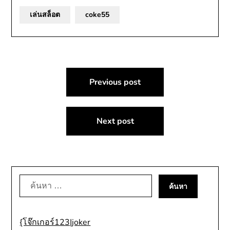
เล่นสล็อต
coke55
แนะแนว
Previous post
เรื่อง
Next post
ค้นหา
สำหรับ:
{โจ๊กเกอร์123|joker