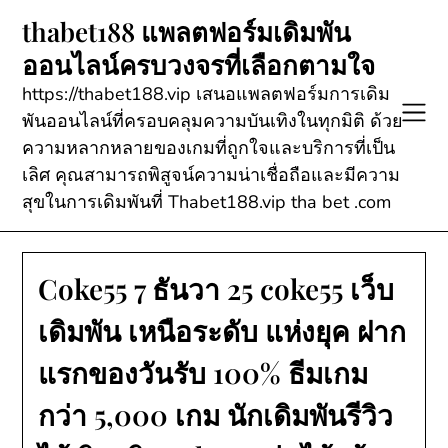
Skip
thabet188 แพลตฟอร์มเดิมพัน
to
ออนไลน์ครบวงจรที่เลือกตามใจ
content
https://thabet188.vip เสนอแพลตฟอร์มการเดิม
พันออนไลน์ที่ครอบคลุมความบันเทิงในทุกมิติ ด้วย
ความหลากหลายของเกมที่ถูกใจและบริการที่เป็น
เลิศ คุณสามารถพิสูจน์ความน่าเชื่อถือและมีความ
สุขในการเดิมพันที่ Thabet188.vip tha bet .com
Coke55 7 ธันวา 25 coke55 เว็บ
เดิมพัน เหนือระดับ แห่งยุค ฝาก
แรกของวันรับ 100% ธีมเกม
กว่า 5,000 เกม นักเดิมพันรีวิว