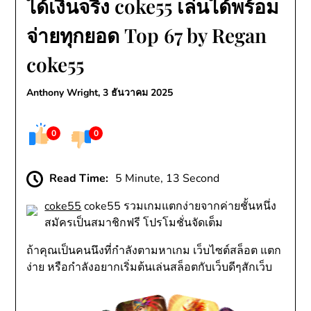
ได้เงินจริง coke55 เล่นได้พร้อม
จ่ายทุกยอด Top 67 by Regan
coke55
Anthony Wright,
3 ธันวาคม 2025
0
0
Read Time:
5 Minute, 13 Second
coke55
coke55 รวมเกมแตกง่ายจากค่ายชั้นหนึ่ง
สมัครเป็นสมาชิกฟรี โปรโมชั่นจัดเต็ม
ถ้าคุณเป็นคนนึงที่กำลังตามหาเกม เว็บไซต์สล็อต แตก
ง่าย หรือกำลังอยากเริ่มต้นเล่นสล็อตกับเว็บดีๆสักเว็บ