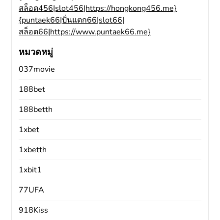
สล็อต456|slot456|https://hongkong456.me}
{puntaek66|ปั่นแตก66|slot66|
สล็อต66|https://www.puntaek66.me}
หมวดหมู่
037movie
188bet
188betth
1xbet
1xbetth
1xbit1
77UFA
918Kiss