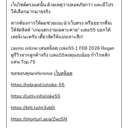
เว็บไซต์ตรงแค่นั้น ด้วยเหตุว่าปลอดภัยกว่า และมีโปร
ให้เลือกมากมายจริง
หากต้องการให้ผมช่วยแนะนำเว็บตรง หรืออยากที่จะ
ให้จัดลิสต์ “เกมแตกง่ายเฉพาะค่าย” coke55 บอกได้
เลยจ้ะนะครับ เดี๋ยวจัดให้แบบเจาะลึก!
casino online เล่นสล็อต coke55 1 FEB 2026 Regan
ดูรีวิวจากลูกค้าจริง coke55ลงทุนงบน้อย กำไรหลัก
แสน Top 75
ขอขอบคุณreference
เว็บสล็อต
https://rebrand.ly/coke-55
https://cutly.info/coke55
https://bitt.to/m3vb0i
https://shorturl.asia/Zwz5N