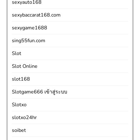
sexyauto168
sexybaccarat168.com
sexygame1688
sing55fun.com
Slot
Slot Online
slot168
Slotgame666 เข้าสู่ระบบ
Slotxo
slotxo24hr
soibet