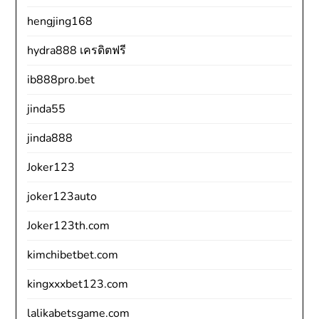
hengjing168
hydra888 เครดิตฟรี
ib888pro.bet
jinda55
jinda888
Joker123
joker123auto
Joker123th.com
kimchibetbet.com
kingxxxbet123.com
lalikabetsgame.com