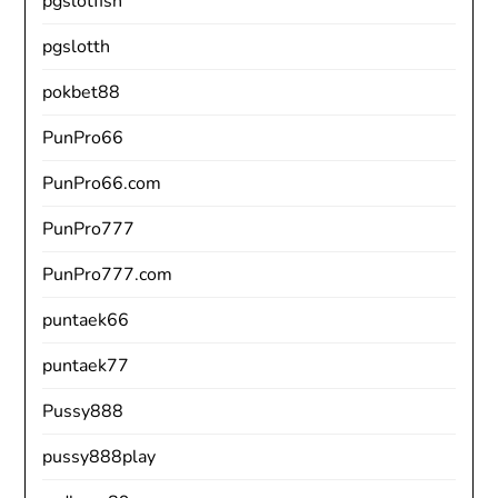
pgslotfish
pgslotth
pokbet88
PunPro66
PunPro66.com
PunPro777
PunPro777.com
puntaek66
puntaek77
Pussy888
pussy888play