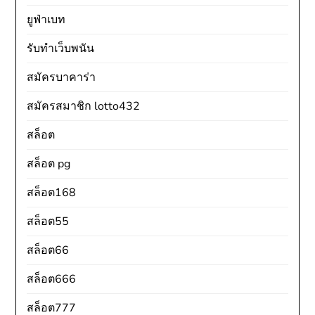
ยูฟ่าเบท
รับทำเว็บพนัน
สมัครบาคาร่า
สมัครสมาชิก lotto432
สล็อต
สล็อต pg
สล็อต168
สล็อต55
สล็อต66
สล็อต666
สล็อต777