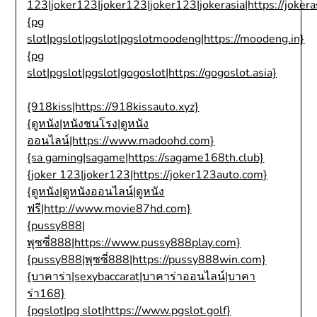
123|joker123|joker123|joker123|jokerasia|https://jokera
{pg
slot|pgslot|pgslot|pgslotmoodeng|https://moodeng.in}
{pg
slot|pgslot|pgslot|gogoslot|https://gogoslot.asia}
{918kiss|https://918kissauto.xyz}
{ดูหนัง|หนังชนโรง|ดูหนัง
ออนไลน์|https://www.madoohd.com}
{sa gaming|sagame|https://sagame168th.club}
{joker 123|joker123|https://joker123auto.com}
{ดูหนัง|ดูหนังออนไลน์|ดูหนัง
ฟรี|http://www.movie87hd.com}
{pussy888|
พุซซี่888|https://www.pussy888play.com}
{pussy888|พุซซี่888|https://pussy888win.com}
{บาคาร่า|sexybaccarat|บาคาร่าออนไลน์|บาคา
ร่า168}
{pgslot|pg slot|https://www.pgslot.golf}