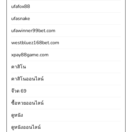
ufafox88
ufasnake
ufawinner99bet.com
westbluez168bet.com
xpay88game.com
คาสิโน
คาสิโนออนไลน์
จ๊วด 69
ซื้อหวยออนไลน์
ดูหนัง
ดูหนังออนไลน์