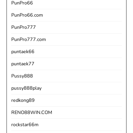
PunPro66
PunPro66.com
PunPro777
PunPro777.com
puntaek66
puntaek77
Pussy888
pussy888play
redkong89
RENO88WIN.COM
rockstar66m