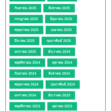
กันยายน 2025
สิงหาคม 2025
กรกฎาคม 2025
มิถุนายน 2025
พฤษภาคม 2025
เมษายน 2025
มีนาคม 2025
กุมภาพันธ์ 2025
มกราคม 2025
ธันวาคม 2024
พฤศจิกายน 2024
ตุลาคม 2024
กันยายน 2024
สิงหาคม 2024
พฤษภาคม 2024
กุมภาพันธ์ 2024
มกราคม 2024
ธันวาคม 2023
พฤศจิกายน 2023
ตุลาคม 2023