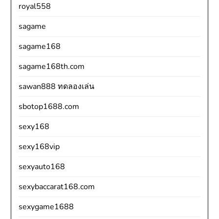
royal558
sagame
sagame168
sagame168th.com
sawan888 ทดลองเล่น
sbotop1688.com
sexy168
sexy168vip
sexyauto168
sexybaccarat168.com
sexygame1688