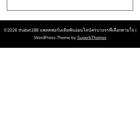
©2026 thabet188 แพลตฟอร์มเดิมพันออนไลน์ครบวงจรที่เลือกตามใจ
|
WordPress Theme by
SuperbThemes