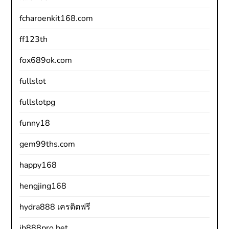
fcharoenkit168.com
ff123th
fox689ok.com
fullslot
fullslotpg
funny18
gem99ths.com
happy168
hengjing168
hydra888 เครดิตฟรี
ib888pro.bet