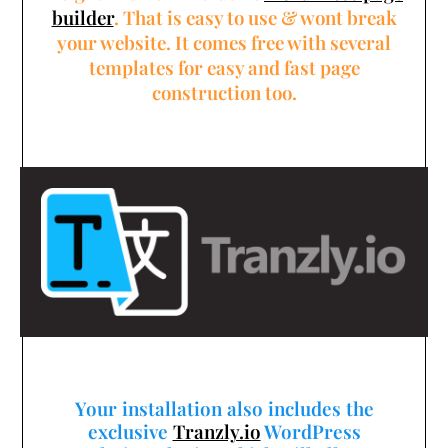
builder
. That is easy to use & wont break
your website. It comes free with several
templates for easy and fast page
construction too.
Your installation also includes the
exclusive
Tranzly.io
WordPress