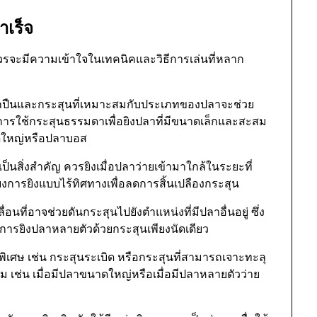
ำเร็จ
วรจะมีความเข้าใจในเทคนิคและวิธีการเล่นที่หลาก
กปืนและกระสุนที่เหมาะสมกับประเภทของปลาจะช่วย
รใช้กระสุนธรรมดาเพื่อยิงปลาที่มีขนาดเล็กและสะสม
ดใหญ่หรือปลาบอส
ป็นสิ่งสำคัญ ควรยิงเมื่อปลาว่ายเข้ามาใกล้ในระยะที่
งการยิงแบบไร้ทิศทางเพื่อลดการสิ้นเปลืองกระสุน
ื่อนที่อาจช่วยดันกระสุนไปยังตำแหน่งที่มีปลาอื่นอยู่ ซึ่ง
รยิงปลาหลายตัวด้วยกระสุนเพียงนัดเดียว
ิเศษ เช่น กระสุนระเบิด หรือกระสุนที่สามารถเจาะทะลุ
 เช่น เมื่อมีปลาขนาดใหญ่หรือเมื่อมีปลาหลายตัวว่าย