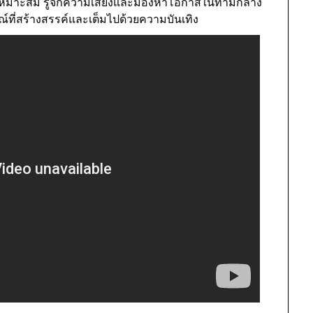
่เหมาะสม รู้จักความเสี่ยงและมองหาโอกาสในท่ามกลาง
ณ์ที่สร้างสรรค์และเต็มไปด้วยความบันเทิง