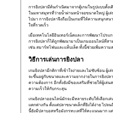
การยิงปลามีต้นกำเนิดมาจากตู้เกมในรูปแบบดั้งเ
ในมหาสมุทรที่ว่ายน้ำผ่านหน้าจอขนาดใหญ่ ผู้เล่นจะ
ไปมา การยิงปลาจึงถือเป็นเกมที่ให้ความสนุก
ใจที่รวดเร็ว
เมื่อเทคโนโลยีอินเทอร์เน็ตและการพัฒนาโปร
การยิงปลาก็ได้ถูกพัฒนามาเป็นเกมออนไลน์ที่สา
เช่น สมาร์ทโฟนและแท็บเล็ต ทั้งนี้ช่วยเพิ่มค
วิธีการเล่นการยิงปลา
เกมยิงปลามีกติกาที่เข้าใจง่ายและไม่ซับซ้อน ผู้
จะขึ้นอยู่กับขนาดและความยากง่ายในการยิงปลาตัวน
ความต้องการ อีกทั้งยังมีของเสริมที่ช่วยให้ผู้เล่
ความเร็วให้กับกระสุน
เกมยิงปลาออนไลน์มักจะมีหลายระดับให้เลือกเล่
แตกต่างกัน ตั้งแต่ปลาขนาดเล็กที่ยิงได้ง่าย ไป
นี้ยังมีปลาบอสหรือมังกรทะเลที่ให้คะแนนมาก แ