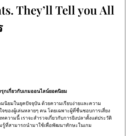
ts. They’ll Tell you All
ร
งรุกเกี่ยวกับเกมออนไลน์ยอดนิยม
วามนิยมในยุคปัจจุบัน ด้วยความเรียบง่ายและความ
จของผู้เล่นหลายๆ คน โดยเฉพาะผู้ที่ชื่นชอบการเสี่ยง
ามนี้ เราจะสำรวจเกี่ยวกับการยิงปลาตั้งแต่ประวัติ
มรู้ที่สามารถนำมาใช้เพื่อพัฒนาทักษะในเกม