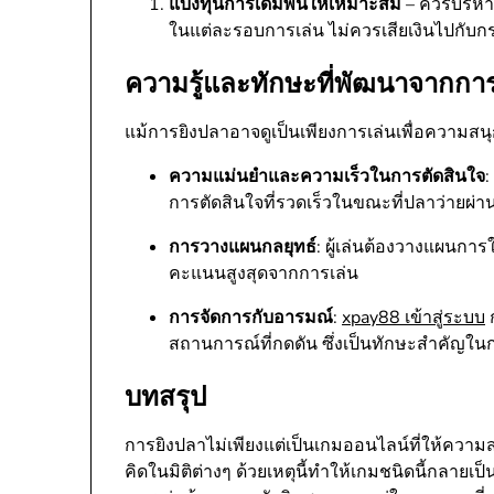
แบ่งทุนการเดิมพันให้เหมาะสม
– ควรบริหาร
ในแต่ละรอบการเล่น ไม่ควรเสียเงินไปกับกร
ความรู้และทักษะที่พัฒนาจากการ
แม้การยิงปลาอาจดูเป็นเพียงการเล่นเพื่อความสนุ
ความแม่นยำและความเร็วในการตัดสินใจ
:
การตัดสินใจที่รวดเร็วในขณะที่ปลาว่ายผ่า
การวางแผนกลยุทธ์
: ผู้เล่นต้องวางแผนการ
คะแนนสูงสุดจากการเล่น
การจัดการกับอารมณ์
:
xpay88 เข้าสู่ระบบ
ก
สถานการณ์ที่กดดัน ซึ่งเป็นทักษะสำคัญในก
บทสรุป
การยิงปลาไม่เพียงแต่เป็นเกมออนไลน์ที่ให้ควา
คิดในมิติต่างๆ ด้วยเหตุนี้ทำให้เกมชนิดนี้กลายเป