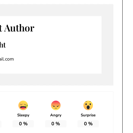
t Author
ht
il.com
Sleepy
Angry
Surprise
0
%
0
%
0
%