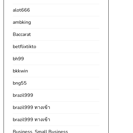
alot666
ambking
Baccarat
betflixtikto
bh99
bkkwin
bng55
brazil999
brazil999 ทางเข้า
brazil999 ทางเข้า
Business, Small Business