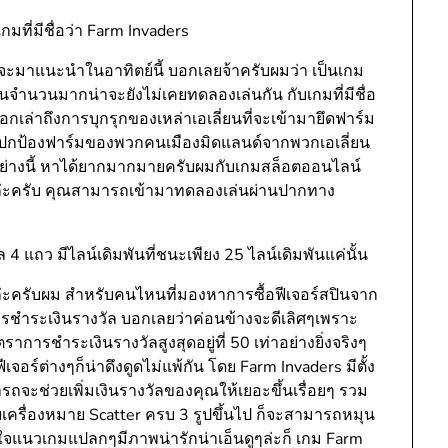
ที่มีชื่อว่า Farm Invaders
ะมาแนะนำในอาทิตย์นี้ บอกเลยจ้าครับผมว่า เป็นเกม
้คนจำนวนมากน่าจะยังไม่เคยทดลองเล่นกัน กับเกมที่มีชื่อ
อกเล่าถึงการบุกรุกของเหล่าเอเลี่ยนที่จะเข้ามายึดฟาร์ม
การปกป้องฟาร์มของพวกคนเมืองมิดแลนด์จากพวกเอเลี่ยน
อย่างนี้ หาได้ยากมากมายครับผมกับเกมสล็อตออนไลน์
ยล่ะครับ คุณสามารถเข้ามาทดลองเล่นผ่านปากทาง
4 แถว มีไลน์เดิมพันที่ชนะเพียง 25 ไลน์เดิมพันแค่นั้น
ลยล่ะครับผม สำหรับคนไหนที่มองหาการซื้อฟีเจอร์สปินจาก
ารชำระเงินรางวัล บอกเลยว่าค่อนข้างจะดีเลิศๆเพราะ
ตราการชำระเงินรางวัลสูงสุดอยู่ที่ 50 เท่าอย่างยิ่งจริงๆ
จอร์ต่างๆก็น่าดึงดูดไม่แพ้กัน โดย Farm Invaders มีตั้ง
ารถจะช่วยเพิ่มเงินรางวัลของคุณให้เยอะขึ้นเรื่อยๆ รวม
รับเครื่องหมาย Scatter ครบ 3 รูปขึ้นไป ก็จะสามารถหมุน
ติดใจแนวเกมแปลกๆมีภาพน่ารักน่าเอ็นดูๆล่ะก็ เกม Farm