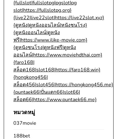
{fullslot|fullslotpg|pgslot|pg
slot|https://fullslotpg.org}
{live22|live22slot|https://live22slot.xyz}
{ดูหนัง|ดูหนังออนไลน์|หนังชนโรง}
{ดูหนังออนไลน์|ดูหนัง
ฟรี|https://www.ilike-movie.com}
{ดูหนังชนโรง|ดูหนังฟรี|ดูหนัง
ออนไลน์|https://www.moviehdthai.com}
{faro168|
สล็อต168|slot168|https://faro168.win}
{hongkong456|
สล็อต456|slot456|https://hongkong456.me}
{puntaek66|ปั่นแตก66|slot66|
สล็อต66|https://www.puntaek66.me}
หมวดหมู่
037movie
188bet