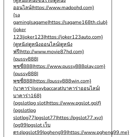
{ดูหนัง|หนังชนโรง|ดูหนัง
ออนไลน์|https://www.madoohd.com}
{sa
gaming|sagame|https://sagame168th.club}
{joker
123|joker123|https://joker123auto.com}
{ดูหนัง|ดูหนังออนไลน์|ดูหนัง
ฟรี|http://www.movie87hd.com}
{pussy888|
พุซซี่888|https://www.pussy888play.com}
{pussy888|
พุซซี่888|https://pussy888win.com}
{บาคาร่า|sexybaccarat|บาคาร่าออนไลน์|
บาคาร่า168}
{pgslot|pg slot|https://www.pgslot.golf}
{pgslot|pg
slot|pg77|pgslot77|https://pgslot77.xyz}
{pg99|pgslot เว็บ
ตรง|pgslot99|pgheng99|https://www.pgheng99.me}