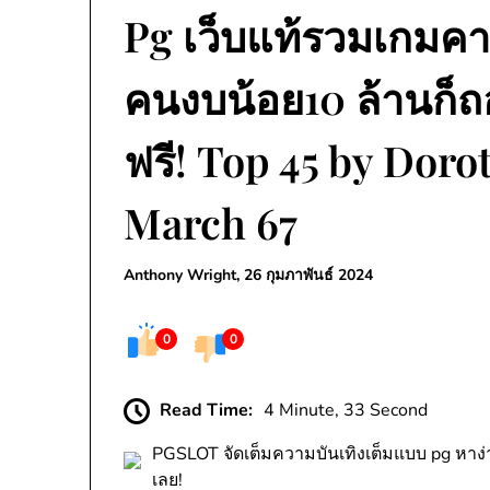
Pg เว็บแท้รวมเกมคาส
คนงบน้อย10 ล้านก็ถ
ฟรี! Top 45 by Doro
March 67
Anthony Wright,
26 กุมภาพันธ์ 2024
0
0
Read Time:
4 Minute, 33 Second
PGSLOT จัดเต็มความบันเทิงเต็มแบบ pg หาง
เลย!