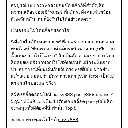
สมบูรณ์แบบ กราฟิกสวยคมชัด แล้วก็ที่สำคัญคือ
ความเสถียรของเซิร์ฟเวอร์ ที่แม้กระทั่งคนเล่นพร้อม
กันหลักหมื่น เกมก็ยังรันไปได้อย่างสะดวก
เป็นธรรม ไม่โดนล็อคผลกำไร
นี่คือไฮไลท์ที่ผมอยากแชร์ที่สุดครับ หลายท่านอาจเคย
พบเรื่องที่ “ขั้นแรกแตกดี แม้กระนั้นพอถอนปุบปับ จาก
นั้นเล่นอย่างไรก็ไม่เข้า” นั่นเป็นสัญญาณของการโดน
ล็อคยูสเซอร์จากพวกเว็บไซต์เอเย่นต์ แม้กระนั้นจาก
ประสบการณ์ที่ผมเล่นกับเว็บตรง พุซซี่888 มาอย่าง
สม่ำเสมอ ผมพบว่า อัตราการแตก (Win Rate) เป็นไป
ตามกลไกของเกมจริงๆ
สมัครสล็อตออนไลน์ pussy888 pussy888fun.live 4
มิถุนา 2569 Lois ยืน 1 เรื่องเกมสล็อต pussy888คิด
จะลงทุนทั้งทีต้องที่นี่เท่านั้น Top 5
ขอขอบพระคุณเว็ปไซต์
pussy888