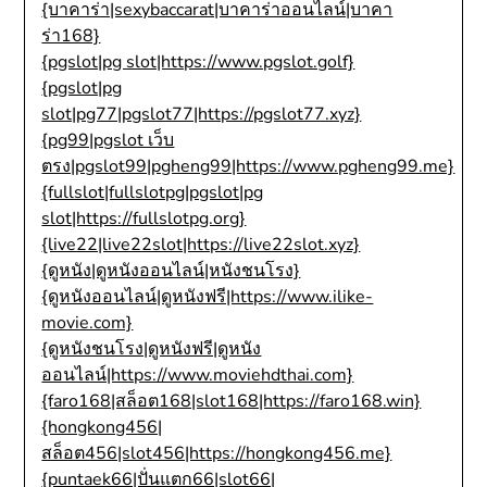
{บาคาร่า|sexybaccarat|บาคาร่าออนไลน์|บาคา
ร่า168}
{pgslot|pg slot|https://www.pgslot.golf}
{pgslot|pg
slot|pg77|pgslot77|https://pgslot77.xyz}
{pg99|pgslot เว็บ
ตรง|pgslot99|pgheng99|https://www.pgheng99.me}
{fullslot|fullslotpg|pgslot|pg
slot|https://fullslotpg.org}
{live22|live22slot|https://live22slot.xyz}
{ดูหนัง|ดูหนังออนไลน์|หนังชนโรง}
{ดูหนังออนไลน์|ดูหนังฟรี|https://www.ilike-
movie.com}
{ดูหนังชนโรง|ดูหนังฟรี|ดูหนัง
ออนไลน์|https://www.moviehdthai.com}
{faro168|สล็อต168|slot168|https://faro168.win}
{hongkong456|
สล็อต456|slot456|https://hongkong456.me}
{puntaek66|ปั่นแตก66|slot66|