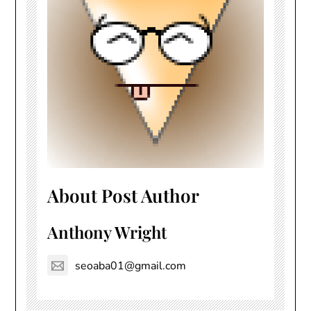
About Post Author
Anthony Wright
seoaba01@gmail.com