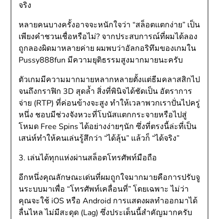
จริง
หลายคนบางครั้งอาจจะหนักใจว่า “สล็อตแตกง่าย” เป็น
เพียงคำชวนเชื่อหรือไม่? จากประสบการณ์ที่ผมได้ลอง
ถูกลองผิดมาหลายค่าย ผมพบว่าอัลกอริทึมของเกมใน
Pussy888fun มีความยุติธรรมสูงมากมายนะครับ
ตัวเกมมีความมากมายหลากหลายตั้งแต่ธีมคลาสสิกไป
จนถึงกราฟิก 3D สุดล้ำ สิ่งที่พินิจได้ชัดเป็น อัตราการ
จ่าย (RTP) ที่ค่อนข้างจะสูง ทำให้เวลาพวกเราปั่นไปครู่
หนึ่ง ชอบมีช่วงจังหวะที่โบนัสแตกกระจายหรือไปสู่
โหมด Free Spins ได้อย่างง่ายๆนัก ซึ่งที่ตรงนี้ล่ะที่เป็น
เสน่ห์ทำให้คนเล่นรู้สึกว่า “ได้ลุ้น” แล้วก็ “ได้จริง”
3. เล่นได้ทุกแห่งผ่านสล็อตโทรศัพท์มือถือ
อีกหนึ่งคุณลักษณะเด่นที่ผมถูกใจมากมายคือการปรับจู
นระบบมาเพื่อ “โทรศัพท์เคลื่อนที่” โดยเฉพาะ ไม่ว่า
คุณจะใช้ iOS หรือ Android การแสดงผลทำออกมาได้
ลื่นไหล ไม่มีสะดุด (Lag) ซึ่งประเด็นนี้สำคัญมากครับ