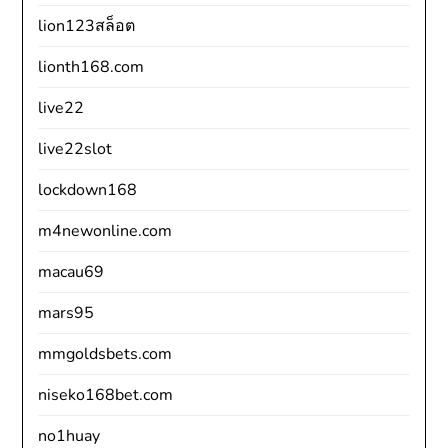
lion123สล็อต
lionth168.com
live22
live22slot
lockdown168
m4newonline.com
macau69
mars95
mmgoldsbets.com
niseko168bet.com
no1huay