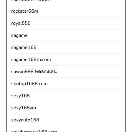
rockstar66m
royal558
sagame
sagame168
sagame168th.com
sawan888 ทดลองเล่น
sbotop1688.com
sexy168
sexy168vip
sexyauto168
sexybaccarat168.com