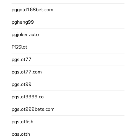
pggold168bet.com
pgheng99
pgjoker auto
PGSlot
pgslot77
pgslot77.com
pgslot99
pgslot9999.co
pgslot999bets.com
pgslotfish
pgslotth