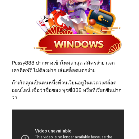
Pussy888 ปากทางเข้าใหม่ล่าสุด สมัครง่าย แจก
เครดิตฟรี ไม่ต้องฝาก เล่นสล็อตแตกง่าย
ถ้าเกิดคุณเป็นคนหนึ่งที่วนเวียนอยู่ในแวดวงสล็อต
ออนไลน์ เชื่อว่าชื่อของ พุซซี่888 หรือที่เรียกชินปาก
ว่า