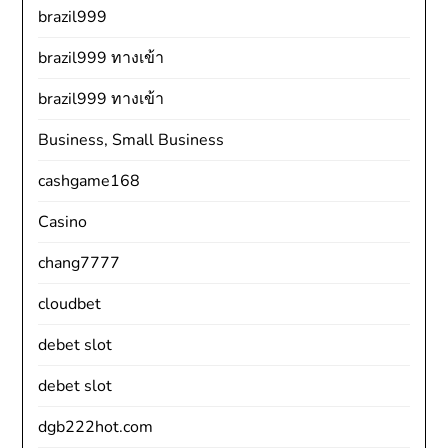
brazil999
brazil999 ทางเข้า
brazil999 ทางเข้า
Business, Small Business
cashgame168
Casino
chang7777
cloudbet
debet slot
debet slot
dgb222hot.com