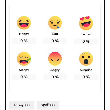
Happy
Sad
Excited
0
%
0
%
0
%
Sleepy
Angry
Surprise
0
%
0
%
0
%
Pussy888
พุซซี่888