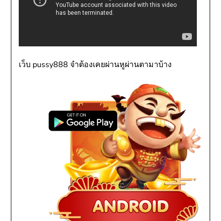
เว็บ pussy888 จำต้องเคยผ่านหูผ่านตามาบ้าง