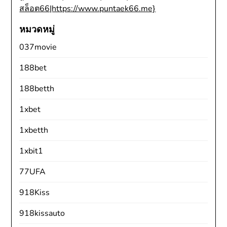
สล็อต66|https://www.puntaek66.me}
หมวดหมู่
037movie
188bet
188betth
1xbet
1xbetth
1xbit1
77UFA
918Kiss
918kissauto