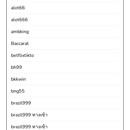
alot66
alot666
ambking
Baccarat
betflixtikto
bh99
bkkwin
bng55
brazil999
brazil999 ทางเข้า
brazil999 ทางเข้า