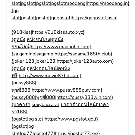
slot|pgslot|pgslot|pgslotmoodeng|https://moodeng.in}
{pg
slot|pgslot|pgslot|gogoslot|https://gogoslot.asia}
{918kiss|https://918kissauto.xyz}
{ดูหนัง|หนังชนโรง|ดูหนัง
ออนไลน์|https://www.madoohd.com}
{sa gaming|sagame|https://sagame168th.club}
{joker 123|joker123|https://joker123auto.com}
{ดูหนัง|ดูหนังออนไลน์|ดูหนัง
ฟรี|http://www.movie87hd.com}
{pussy888|
พุซซี่888|https://www.pussy888play.com}
{pussy888|พุซซี่888|https://pussy888win.com}
{บาคาร่า|sexybaccarat|บาคาร่าออนไลน์|บาคา
ร่า168}
{pgslot|pg slot|https://www.pgslot.golf}
{pgslot|pg
slot|pg77|pgslot77|https://pgslot77.xyz}