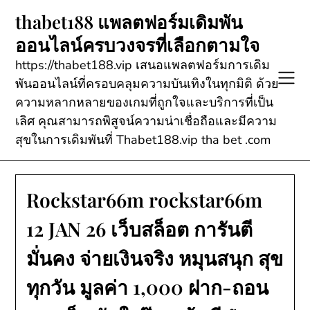
Skip
thabet188 แพลตฟอร์มเดิมพัน
to
ออนไลน์ครบวงจรที่เลือกตามใจ
content
https://thabet188.vip เสนอแพลตฟอร์มการเดิม
พันออนไลน์ที่ครอบคลุมความบันเทิงในทุกมิติ ด้วย
ความหลากหลายของเกมที่ถูกใจและบริการที่เป็น
เลิศ คุณสามารถพิสูจน์ความน่าเชื่อถือและมีความ
สุขในการเดิมพันที่ Thabet188.vip tha bet .com
Rockstar66m rockstar66m
12 JAN 26 เว็บสล็อต การันตี
มั่นคง จ่ายเงินจริง หมุนสนุก สุข
ทุกวัน มูลค่า 1,000 ฝาก-ถอน