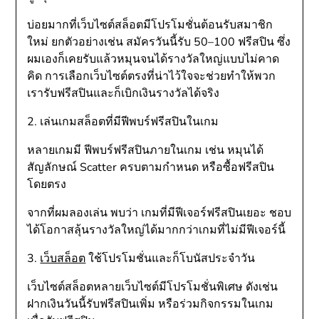
บ่อยมากที่เว็บไซต์สล็อตมีโปรโมชั่นต้อนรับสมาชิก
ใหม่ ยกตัวอย่างเช่น สมัครวันนี้รับ 50–100 ฟรีสปิน ซึ่ง
ผมเองก็เคยรับแล้วหมุนจนได้รางวัลใหญ่แบบไม่คาด
คิด การเลือกเว็บไซต์ตรงที่น่าไว้ใจจะช่วยทำให้พวก
เรารับฟรีสปินและก็เบิกเงินรางวัลได้จริง
2. เล่นเกมสล็อตที่มีฟีพบร์ฟรีสปินในเกม
หลายเกมมี ฟีพบร์ฟรีสปินภายในเกม เช่น หมุนได้
สัญลักษณ์ Scatter ครบตามกำหนด หรือซื้อฟรีสปิน
โดยตรง
จากที่ผมลองเล่น พบว่า เกมที่มีฟีเจอร์ฟรีสปินเยอะ ชอบ
ได้โอกาสลุ้นรางวัลใหญ่ได้มากกว่าเกมที่ไม่มีฟีเจอร์นี้
3.
เว็บสล็อต
ใช้โปรโมชั่นและก็โบนัสประจำวัน
เว็บไซต์สล็อตหลายเว็บไซต์มีโปรโมชั่นพิเศษ ดังเช่น
ฝากเงินวันนี้รับฟรีสปินเพิ่ม หรือร่วมกิจกรรมในเกม