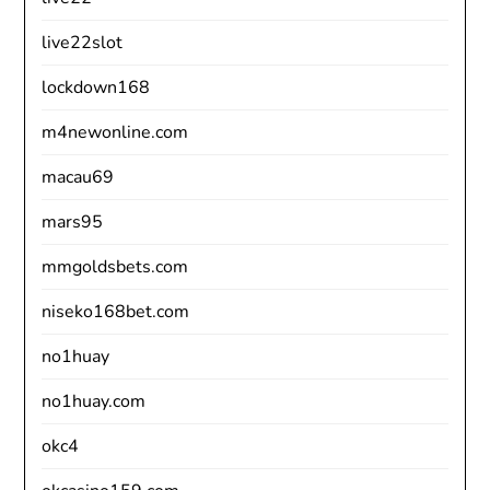
live22slot
lockdown168
m4newonline.com
macau69
mars95
mmgoldsbets.com
niseko168bet.com
no1huay
no1huay.com
okc4