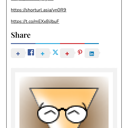
https://shorturl.asia/yn0R9
https://t.co/mEXx8jJbuF
Share