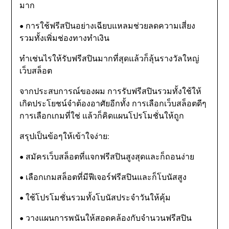
มาก
• การใช้ฟรีสปินอย่างเฉียบแหลมช่วยลดความเสี่ยง
รวมทั้งเพิ่มช่องทางทำเงิน
ทำเช่นไรให้รับฟรีสปินมากที่สุดแล้วก็ลุ้นรางวัลใหญ่
เว็บสล็อต
จากประสบการณ์ของผม การรับฟรีสปินรวมทั้งใช้ให้
เกิดประโยชน์จำต้องอาศัยอีกทั้ง การเลือกเว็บสล็อตดีๆ
การเลือกเกมที่ใช่ แล้วก็คิดแผนโปรโมชั่นให้ถูก
สรุปเป็นข้อๆให้เข้าใจง่าย:
• สมัครเว็บสล็อตที่แจกฟรีสปินสูงสุดและก็ถอนง่าย
• เลือกเกมสล็อตที่มีฟีเจอร์ฟรีสปินและก็โบนัสสูง
• ใช้โปรโมชั่นรวมทั้งโบนัสประจำวันให้คุ้ม
• วางแผนการพนันให้สอดคล้องกับจำนวนฟรีสปิน