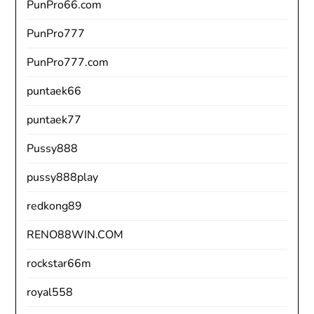
PunPro66.com
PunPro777
PunPro777.com
puntaek66
puntaek77
Pussy888
pussy888play
redkong89
RENO88WIN.COM
rockstar66m
royal558