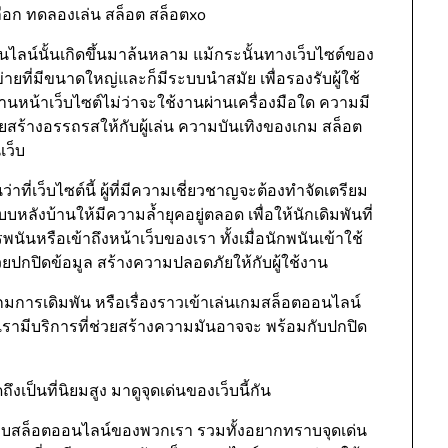
เลือก ทดลองเล่น สล็อต สล็อตxo
ตออนไลน์นั้นเกิดขึ้นมาล้นหลาม แม้กระนั้นทางเว็บไซต์ของ
ข่ายที่มีขนาดใหญ่และก็มีระบบนำสมัย เพื่อรองรับผู้ใช้
านหน้าเว็บไซต์ไม่ว่าจะใช้งานผ่านเครื่องมือใด ความมี
ร้างอรรถรสให้กับผู้เล่น ความบันเทิงของเกม สล็อต
ว็บ
่าที่เว็บไซต์นี้ ผู้ที่มีความเชี่ยวชาญจะต้องทำจัดเตรียม
ลังบ้านให้มีความล้ำยุคอยู่ตลอด เพื่อให้นักเดิมพันที่
ันหรือเข้าถึงหน้าเว็บของเรา ทั้งเมื่อนักพนันเข้าใช้
ช่วยปกปิดข้อมูล สร้างความปลอดภัยให้กับผู้ใช้งาน
งเกมการเดิมพัน หรือเรื่องราวเข้าเล่นเกมสล็อตออนไลน์
เรามีบริการที่ช่วยสร้างความมันอาจจะ พร้อมกับปกปิด
งเป็นที่นิยมสูง มาดูจุดเด่นของเว็บนี้กัน
o เว็บสล็อตออนไลน์ของพวกเรา รวมทั้งอยากทราบจุดเด่น