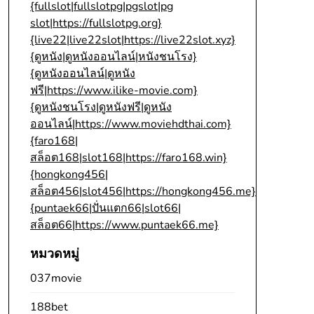
{fullslot|fullslotpg|pgslot|pg
slot|https://fullslotpg.org}
{live22|live22slot|https://live22slot.xyz}
{ดูหนัง|ดูหนังออนไลน์|หนังชนโรง}
{ดูหนังออนไลน์|ดูหนัง
ฟรี|https://www.ilike-movie.com}
{ดูหนังชนโรง|ดูหนังฟรี|ดูหนัง
ออนไลน์|https://www.moviehdthai.com}
{faro168|
สล็อต168|slot168|https://faro168.win}
{hongkong456|
สล็อต456|slot456|https://hongkong456.me}
{puntaek66|ปั่นแตก66|slot66|
สล็อต66|https://www.puntaek66.me}
หมวดหมู่
037movie
188bet