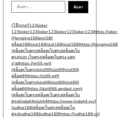
ค้นหา
สำหรับ:
{โจ๊กเกอร์123|joker
123|joker123|joker123|joker123|joker123|https://joke
{Hengjing168|pg168|
สล็อต168|slot168|slot168|slot168|https://hengjing168.
{สล็อตเว็บตรง|สล็อตเว็บตรง|สล็อตเว็บ
ตรง|slot เว็บตรง|สล็อตเว็บตรง แตก
ง่าย|https://jin55.net}
{สล็อตเว็บตรง|slot99|slot99|slot99|
สล็อต99|https://st99.wtf}
{สล็อตเว็บตรง|slot66|slot66|slot66|
สล็อต66|https://alot666.amdast.com}
{สล็อตเว็บตรง|สล็อตเว็บตรง|สล็อตเว็บ
ตรง|jinda44|slot44|https://www.jinda44.xyz}
{judhai168|สล็อตเว็บตรง|สล็อตเว็บ
ตรง|judhai168|judhai168|https://judhai168.co}