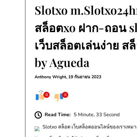
Slotxo m.Slotxo24h
สล็อตxo ฝาก-ถอน sl
เว็บสล็อตเล่นง่าย สล
by Agueda
Anthony Wright,
19 กันยายน 2023
0
0
Read Time:
5 Minute, 33 Second
Slotxo สล็อต เว็บสล็อตออนไลน์ของเราเหม