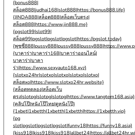
{bonus888|
สล็อต888|judhai168|slot888|https://bonus888.life}
{JINDA888|สล็อต888|สล็อตเว็บตรง|
สล็อต888|https://www.jin888.me}
{pgslot99|slot99|
สล็อต99|pgslot|pgslot|pgslot|https://pgslot.today}
{พุซซี่888|pussy888|pussy888|pussy888|https://www.p
{บาคาร่า|บาคาร่า168|บาคาร่าออนไลน์|
บาคาร่า|บาคา
ร่า|https://www.sexyauto168.xyz}
{slotxo24hr|slotxo|slotxo|slotxo|slotxo|
สล็อตxo|https://www.slotxo24hr.website}
{สล็อตทดลอง|สล็อตเว็บ
ตรง|slotpg|slotpg|slotpg|https://www.tangtem168.asia}
{คลิปโป๊|หนังโป๊ไทย|ดูหนังโป๊}
{1xbet|1xbetth|1xbetth|1xbetth|https://1xbetth.vip}
{pg
slot|pgslot|pgslot|pgslot|funny18|https://funny18.asia}
{kiss918|kiss918|kiss918|allbet24|https://allbet24hr.w