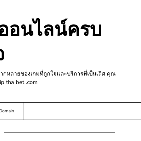
นออนไลน์ครบ
จ
กหลายของเกมที่ถูกใจและบริการที่เป็นเลิศ คุณ
ip tha bet .com
 Domain