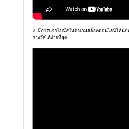
2. มีการแจกโบนัสในตัวเกมสล็อตออนไลน์ให้นักพน
รางวัลได้ง่ายที่สุด