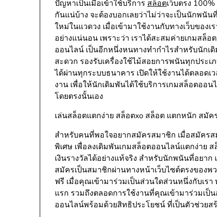
ปัญหาเป็นเมื่อเข้าใช้บริการ
สล็อต
เว็บตรง 100% 
กันแน่บ้าง จะต้องบอกเลยว่าไม่ว่าจะเป็นนักพนันท
ใหม่ในแวดวง เมื่อเข้ามาใช้งานกับทางเว็บของเรา
อย่างแน่นอน เพราะว่า เราได้สะสมค่ายเกมสล็อตอ
ออนไลน์ เป็นอีกหนึ่งหนทางทำกำไรสำหรับนักเดิม
สะดวก รองรับเครื่องใช้ไม้สอยการพนันทุกปร
ได้ผ่านทุกระบบธนาคาร เปิดให้ใช้งานได้ตลอดเวล
งาน เพื่อให้นักเดิมพันได้ใช้บริการเกมสล็อตออนไล
โดยตรงนั้นเอง
เล่นสล็อตแตกง่าย สล็อตxo สล็อต แตกหนัก สมัครร
สำหรับคนที่พอใจอยากสมัครสมาชิก เมื่อสมัครสมา
พิเศษ เพื่อลงเดิมพันเกมสล็อตออนไลน์แตกง่าย สล
เงินรางวัลได้อย่างแท้จริง สำหรับนักพนันที่อยา
สมัครเป็นสมาชิกผ่านทางหน้าเว็บไซต์ตรงของพวก
ฟรี เมื่อคุณเข้ามาร่วมเป็นส่วนใดส่วนหนึ่งกับเ
แรก รวมถึงตลอดการใช้งานที่คุณเข้ามาร่วมเป็น
ออนไลน์พร้อมด้วยสิทธิประโยชน์ ที่เป็นตัวช่วยส