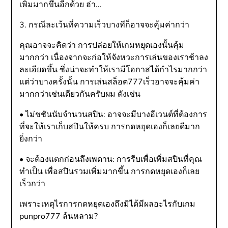
เพิ่มมากขึ้นอีกด้วย ฮ่า…
3. กรณีละเว้นที่ความเร็วบางทีก็อาจจะคุ้มค่ากว่า
คุณอาจจะคิดว่า การปล่อยให้เกมหยุดเองนั้นคุ้ม
มากกว่า เนื่องจากจะก่อให้จังหวะการเล่นของเราช้าลง
ละเอียดขึ้น ซึ่งน่าจะทำให้เรามีโอกาสได้กำไรมากกว่า
แต่ว่าบางครั้งนั้น การเล่นสล็อต777เร็วอาจจะคุ้มค่า
มากกว่าเช่นเดียวกันครับผม ดังเช่น
• ไม่ชชันนับจำนวนสปิน: อาจจะมีบางอีเวนต์ที่ต้องการ
ที่จะให้เราเก็บสปินให้ครบ การกดหยุดเองก็เลยดีมาก
ยิ่งกว่า
• จะต้องแตกก่อนถึงเพดาน: การรีบเพื่อเพิ่มสปินที่คุณ
ทำเป็น เพื่อสปินรวมเพิ่มมากขึ้น การกดหยุดเองก็เลย
เร็วกว่า
เพราะเหตุไรการกดหยุดเองถึงมิได้มีผลอะไรกับเกม
punpro777 ล้นหลาม?