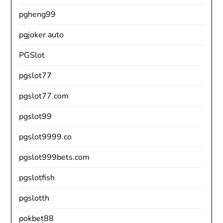
pgheng99
pgjoker auto
PGSlot
pgslot77
pgslot77.com
pgslot99
pgslot9999.co
pgslot999bets.com
pgslotfish
pgslotth
pokbet88