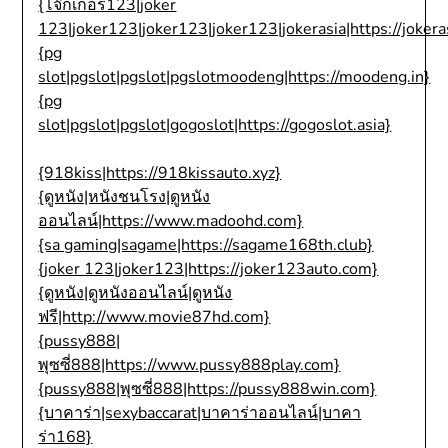
{โจ๊กเกอร์123|joker
123|joker123|joker123|joker123|jokerasia|https://jokera
{pg
slot|pgslot|pgslot|pgslotmoodeng|https://moodeng.in}
{pg
slot|pgslot|pgslot|gogoslot|https://gogoslot.asia}
{918kiss|https://918kissauto.xyz}
{ดูหนัง|หนังชนโรง|ดูหนัง
ออนไลน์|https://www.madoohd.com}
{sa gaming|sagame|https://sagame168th.club}
{joker 123|joker123|https://joker123auto.com}
{ดูหนัง|ดูหนังออนไลน์|ดูหนัง
ฟรี|http://www.movie87hd.com}
{pussy888|
พุซซี่888|https://www.pussy888play.com}
{pussy888|พุซซี่888|https://pussy888win.com}
{บาคาร่า|sexybaccarat|บาคาร่าออนไลน์|บาคา
ร่า168}