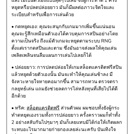
และไม่เป็นตัวเองแบบสุดๆไปเลย ซึ่งผู้กระทำด 1 ครั้ง
หยุดหรือปลดปล่อยยาว มันก็มีผลต่อภาวะจิตใจและ
ระเบียบสำหรับเพื่อการเล่นด้วย
• กดหยุดเอง: คุณจะสนุกกับเกมมากเพิ่มขึ้นแน่นอน
คุณจะรู้สึกเหมือนตัวเองได้ควบคุมการสปินอย่างโดย
ความเป็นจริง ถึงแม้ตัวเกมจะหยุดตามระบบ RNG
ตั้งแต่เรากดสปินและตาม ซึ่งมันอาจส่งผลให้คุณเล่น
เพลิดเพลินจนลืมแผนการเล่นไปเลยก็ได้
• ปล่อยยาว: การปลดปล่อยให้เกมสล็อตเเครดิตฟรีสปิน
แล้วหยุดด้วยตัวเองนั้น มันจะทำให้คุณเล่นช้าลง มี
จังหวะหายใจหายคอมากขึ้น สามารถทวน ตรวจตรา
กลยุทธ์เล่น แถมยังช่วยลดการไล่หลังทุนที่เสียไปได้ดี
อีกด้วย
• ทริค:
สล็อตเเครดิตฟรี
ส่วนตัวผม ผมชอบทั้งยังผู้กระ
ทำดหยุดเองรวมทั้งการปล่อยยาว ครั้งคราวผมก็ทำทั้ง
2 อย่างสลับกันไปๆมาๆ มันก็เลยแทบมิได้ก่อให้เกิดผลก
ระทบอะไรมากมายก่ายกองเลยล่ะนะครับ บันเทิงใจ