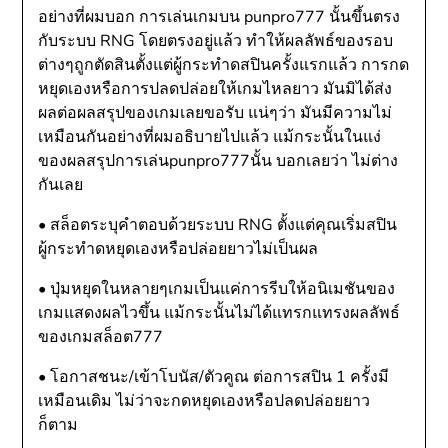
อย่างที่ผมบอก การเล่นเกมบน punpro777 นั้นขึ้นตรง
กับระบบ RNG โดยตรงอยู่แล้ว ทำให้ผลลัพธ์ของรอบ
ต่างๆถูกตัดสินตั้งแต่ผู้กระทำดสปินครั้งแรกแล้ว การกด
หยุดเองหรือการปลดปล่อยให้เกมไหลยาว มันมิได้ส่ง
ผลต่อผลสรุปของเกมเลยขอรับ แน่ๆว่า มันมีความไม่
เหมือนกันอย่างที่ผมอธิบายไปแล้ว แม้กระนั้นในแง่
ของผลสรุปการเล่นpunpro777นั้น บอกเลยว่า ไม่ต่าง
กันเลย
• สล็อตระบุคำตอบด้วยระบบ RNG ตั้งแต่คุณเริ่มสปิน
ผู้กระทำดหยุดเองหรือปล่อยยาวไม่เป็นผล
• ปุ่มหยุดในหลายๆเกมเป็นแค่การรีบให้อนิเมชันของ
เกมแสดงผลไวขึ้น แม้กระนั้นไม่ได้แทรกแทรงผลลัพธ์
ของเกมสล็อต777
• โอกาสชนะ/เข้าโบนัส/ตัวคูณ ต่อการสปิน 1 ครั้งมี
เหมือนเดิม ไม่ว่าจะกดหยุดเองหรือปลดปล่อยยาว
ก็ตาม