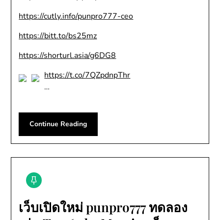
https://cutly.info/punpro777-ceo
https://bitt.to/bs25mz
https://shorturl.asia/g6DG8
https://t.co/7QZpdnpThr
…
Continue Reading
เว็บเปิดใหม่ punpro777 ทดลอง