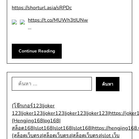
https://shorturl.asia/sRPDc
https://t.co/MUWh3tIUNw
…
Continue Reading
ค้นหา
สำหรับ:
{โจ๊กเกอร์123|joker
123|joker123|joker123|joker123|joker123|https://joker
{Hengjing168|pg168|
สล็อต168|slot168|slot168|slot168|https://hengjing168.
{สล็อตเว็บตรง|สล็อตเว็บตรง|สล็อตเว็บตรง|slot เว็บ