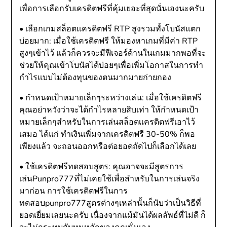
เพื่อการเลือกรับเครดิตฟรีที่คุ้มเยอะที่สุดนั่นเองนะครับ
• เลือกเกมสล็อตเเครดิตฟรี RTP สูงรวมทั้งโบนัสแตก
บ่อยมาก: เมื่อใช้เครดิตฟรี ให้มองหาเกมที่มีค่า RTP
สูงๆเข้าไว้ แล้วก็ควรจะมีฟีเจอร์ด้านในเกมมากพอที่จะ
ช่วยให้คุณเข้าโบนัสได้บ่อยๆเพื่อเพิ่มโอกาสในการทำ
กำไรแบบไม่ต้องทุนของตนมากมายก่ายกอง
• กำหนดเป้าหมายเล็กๆระหว่างเล่น: เมื่อใช้เครดิตฟรี
คุณอย่าหวังว่าจะได้กำไรหลายสิบเท่า ให้กำหนดเป้า
หมายเล็กๆสำหรับในการเล่นสล็อตเเครดิตฟรีเอาไว้
เสมอ ได้แก่ ทำเงินเพิ่มจากเครดิตฟรี 30-50% ก็พอ
เพียงแล้ว จะถอนออกหรือต่อยอดถัดไปก็เลือกได้เลย
• ใช้เครดิตฟรีทดสอบสูตร: คุณอาจจะมีสูตรการ
เล่นPunpro777ที่ไม่เคยใช้เพื่อสำหรับในการเล่นจริง
มาก่อน การใช้เครดิตฟรีในการ
ทดสอบpunpro777สูตรต่างๆเหล่านั้นก็นับว่าเป็นวิธีที่
ยอดเยี่ยมเลยนะครับ เนื่องจากแม้มันได้ผลลัพธ์ที่ไม่ดี ก็