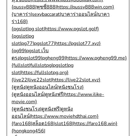
{pussy888|พุซซี่888|https://pussy888win.com}
{บาคาร่า|sexybaccarat|บาคาร่าออนไลน์|บาคา
ร่า168}
{pgslot|pg slot|https://www.pgslot.golf}
{pgslot|pg
slot|pg77|pgslot77|https://pgslot77.xyz}
{pg99|pgslot เว็บ
ตรง|pgslot99|pgheng99|https://www.pgheng99.me}
{fullslot|fullslotpg|pgslot|pg
slot|https://fullslotpg.org}
{live22|live22slot|https://live22slot.xyz}
{ดูหนัง|ดูหนังออนไลน์|หนังชนโรง}
{ดูหนังออนไลน์|ดูหนังฟรี|https://www.ilike-
movie.com}
{ดูหนังชนโรง|ดูหนังฟรี|ดูหนัง
ออนไลน์|https://www.moviehdthai.com}
{faro168|สล็อต168|slot168|https://faro168.win}
{hongkong456|