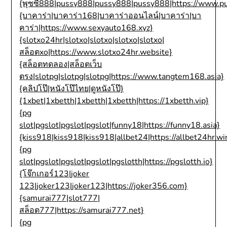
{พุซซี่888|pussy888|pussy888|pussy888|https://www.p
{บาคาร่า|บาคาร่า168|บาคาร่าออนไลน์|บาคาร่า|บา
คาร่า|https://www.sexyauto168.xyz}
{slotxo24hr|slotxo|slotxo|slotxo|slotxo|
สล็อตxo|https://www.slotxo24hr.website}
{สล็อตทดลอง|สล็อตเว็บ
ตรง|slotpg|slotpg|slotpg|https://www.tangtem168.asia}
{คลิปโป๊|หนังโป๊ไทย|ดูหนังโป๊}
{1xbet|1xbetth|1xbetth|1xbetth|https://1xbetth.vip}
{pg
slot|pgslot|pgslot|pgslot|funny18|https://funny18.asia}
{kiss918|kiss918|kiss918|allbet24|https://allbet24hr.wi
{pg
slot|pgslot|pgslot|pgslot|pgslotth|https://pgslotth.io}
{โจ๊กเกอร์123|joker
123|joker123|joker123|https://joker356.com}
{samurai777|slot777|
สล็อต777|https://samurai777.net}
{pg