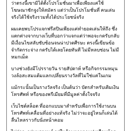
ว่าตรงนี้เขามิได้ตั้งโปรโมชั่นมาเพื่อเพียงแค่ใช้
โฆษณาชักจูงให้สมัคร แต่ว่าเป็นโปรโมชั่นที่ คนเล่น
จริงได้ใช้จริงรวมทั้งได้ประโยชน์จริง
ผมเคยพบโปรแจกฟรีสปินเพียงแค่ทำยอดเล่นให้ถึง ซึ่ง
แตกต่างจากบางเว็บที่บอกว่าแจกแต่ว่าพอจะกดรับกลับ
มีเงื่อนไขสลับซับซ้อนจนน่าปวดศีรษะ ตรงนี้เขียนข้อ
จำกัดกระจ่าง กดรับได้เลยโดยทันที ไม่มีหลบซ่อน ไม่มี
หมกเม็ด
บางช่วงยังมีโปรรายวัน รายสัปดาห์ หรือกิจกรรมหมุน
วงล้อสะสมแต้มแลกเปลี่ยนรางวัลที่ไม่ใช่แค่ในเกม
แม้กระนั้นเป็นรางวัลจริง เป็นต้นว่า บัตรสำหรับเติมเงิน
โทรศัพท์ หรือของพรีเมียมที่มีมูลค่าตั้งใจจริง
เว็บไซต์สล็อต ที่ออกแบบมาสำหรับเพื่อการใช้งานบน
โทรศัพท์เคลื่อนที่อย่างแท้จริง ไม่ว่าจะอยู่ไหนก็เล่นได้
ลื่นไหลราวกับนั่งหน้าคอม