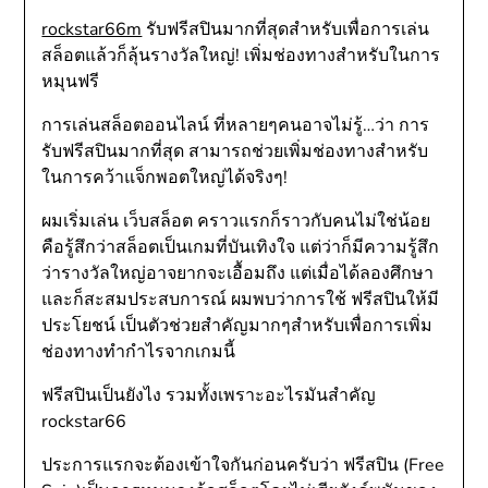
rockstar66m
รับฟรีสปินมากที่สุดสำหรับเพื่อการเล่น
สล็อตแล้วก็ลุ้นรางวัลใหญ่! เพิ่มช่องทางสำหรับในการ
หมุนฟรี
การเล่นสล็อตออนไลน์ ที่หลายๆคนอาจไม่รู้…ว่า การ
รับฟรีสปินมากที่สุด สามารถช่วยเพิ่มช่องทางสำหรับ
ในการคว้าแจ็กพอตใหญ่ได้จริงๆ!
ผมเริ่มเล่น เว็บสล็อต คราวแรกก็ราวกับคนไม่ใช่น้อย
คือรู้สึกว่าสล็อตเป็นเกมที่บันเทิงใจ แต่ว่าก็มีความรู้สึก
ว่ารางวัลใหญ่อาจยากจะเอื้อมถึง แต่เมื่อได้ลองศึกษา
และก็สะสมประสบการณ์ ผมพบว่าการใช้ ฟรีสปินให้มี
ประโยชน์ เป็นตัวช่วยสำคัญมากๆสำหรับเพื่อการเพิ่ม
ช่องทางทำกำไรจากเกมนี้
ฟรีสปินเป็นยังไง รวมทั้งเพราะอะไรมันสำคัญ
rockstar66
ประการแรกจะต้องเข้าใจกันก่อนครับว่า ฟรีสปิน (Free