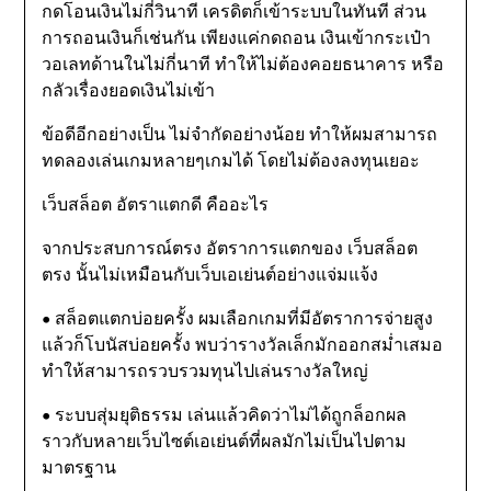
กดโอนเงินไม่กี่วินาที เครดิตก็เข้าระบบในทันที ส่วน
การถอนเงินก็เช่นกัน เพียงแค่กดถอน เงินเข้ากระเป๋า
วอเลทด้านในไม่กี่นาที ทำให้ไม่ต้องคอยธนาคาร หรือ
กลัวเรื่องยอดเงินไม่เข้า
ข้อดีอีกอย่างเป็น ไม่จำกัดอย่างน้อย ทำให้ผมสามารถ
ทดลองเล่นเกมหลายๆเกมได้ โดยไม่ต้องลงทุนเยอะ
เว็บสล็อต อัตราแตกดี คืออะไร
จากประสบการณ์ตรง อัตราการแตกของ เว็บสล็อต
ตรง นั้นไม่เหมือนกับเว็บเอเย่นต์อย่างแจ่มแจ้ง
• สล็อตแตกบ่อยครั้ง ผมเลือกเกมที่มีอัตราการจ่ายสูง
แล้วก็โบนัสบ่อยครั้ง พบว่ารางวัลเล็กมักออกสม่ำเสมอ
ทำให้สามารถรวบรวมทุนไปเล่นรางวัลใหญ่
• ระบบสุ่มยุติธรรม เล่นแล้วคิดว่าไม่ได้ถูกล็อกผล
ราวกับหลายเว็บไซต์เอเย่นต์ที่ผลมักไม่เป็นไปตาม
มาตรฐาน