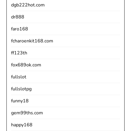
dgb222hot.com
dr888
faro168
fcharoenkit168.com
ff123th
fox689ok.com
fullslot
fullslotpg
funny18
gem99ths.com
happy168