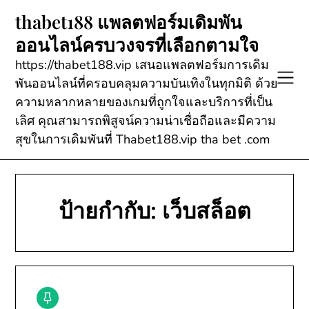
Skip
thabet188 แพลตฟอร์มเดิมพัน
to
ออนไลน์ครบวงจรที่เลือกตามใจ
content
https://thabet188.vip เสนอแพลตฟอร์มการเดิม
พันออนไลน์ที่ครอบคลุมความบันเทิงในทุกมิติ ด้วย
ความหลากหลายของเกมที่ถูกใจและบริการที่เป็น
เลิศ คุณสามารถพิสูจน์ความน่าเชื่อถือและมีความ
สุขในการเดิมพันที่ Thabet188.vip tha bet .com
ป้ายกำกับ:
เว็บสล็อต