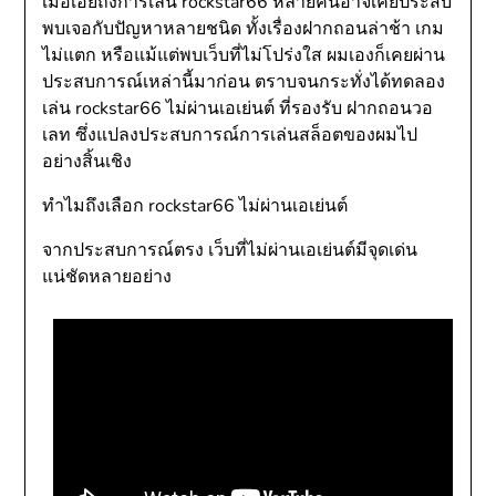
เมื่อเอ่ยถึงการเล่น rockstar66 หลายคนอาจเคยประสบ
พบเจอกับปัญหาหลายชนิด ทั้งเรื่องฝากถอนล่าช้า เกม
ไม่แตก หรือแม้แต่พบเว็บที่ไม่โปร่งใส ผมเองก็เคยผ่าน
ประสบการณ์เหล่านี้มาก่อน ตราบจนกระทั่งได้ทดลอง
เล่น rockstar66 ไม่ผ่านเอเย่นต์ ที่รองรับ ฝากถอนวอ
เลท ซึ่งแปลงประสบการณ์การเล่นสล็อตของผมไป
อย่างสิ้นเชิง
ทำไมถึงเลือก rockstar66 ไม่ผ่านเอเย่นต์
จากประสบการณ์ตรง เว็บที่ไม่ผ่านเอเย่นต์มีจุดเด่น
แน่ชัดหลายอย่าง