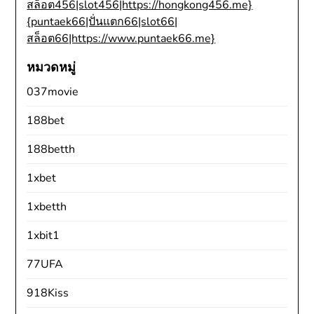
สล็อต456|slot456|https://hongkong456.me}
{puntaek66|ปั่นแตก66|slot66|
สล็อต66|https://www.puntaek66.me}
หมวดหมู่
037movie
188bet
188betth
1xbet
1xbetth
1xbit1
77UFA
918Kiss