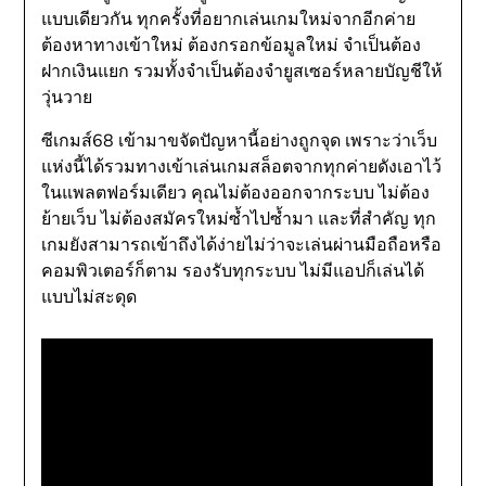
แบบเดียวกัน ทุกครั้งที่อยากเล่นเกมใหม่จากอีกค่าย
ต้องหาทางเข้าใหม่ ต้องกรอกข้อมูลใหม่ จำเป็นต้อง
ฝากเงินแยก รวมทั้งจำเป็นต้องจำยูสเซอร์หลายบัญชีให้
วุ่นวาย
ซีเกมส์68 เข้ามาขจัดปัญหานี้อย่างถูกจุด เพราะว่าเว็บ
แห่งนี้ได้รวมทางเข้าเล่นเกมสล็อตจากทุกค่ายดังเอาไว้
ในแพลตฟอร์มเดียว คุณไม่ต้องออกจากระบบ ไม่ต้อง
ย้ายเว็บ ไม่ต้องสมัครใหม่ซ้ำไปซ้ำมา และที่สำคัญ ทุก
เกมยังสามารถเข้าถึงได้ง่ายไม่ว่าจะเล่นผ่านมือถือหรือ
คอมพิวเตอร์ก็ตาม รองรับทุกระบบ ไม่มีแอปก็เล่นได้
แบบไม่สะดุด