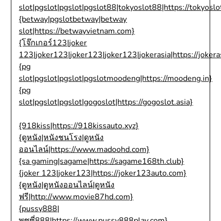
slot|pgslot|pgslot|pgslot88|tokyoslot88|https://tokyosl
{betway|pgslotbetway|betway
slot|https://betwayvietnam.com}
{โจ๊กเกอร์123|joker
123|joker123|joker123|joker123|jokerasia|https://jokera
{pg
slot|pgslot|pgslot|pgslotmoodeng|https://moodeng.in}
{pg
slot|pgslot|pgslot|gogoslot|https://gogoslot.asia}
{918kiss|https://918kissauto.xyz}
{ดูหนัง|หนังชนโรง|ดูหนัง
ออนไลน์|https://www.madoohd.com}
{sa gaming|sagame|https://sagame168th.club}
{joker 123|joker123|https://joker123auto.com}
{ดูหนัง|ดูหนังออนไลน์|ดูหนัง
ฟรี|http://www.movie87hd.com}
{pussy888|
พุซซี่888|https://www.pussy888play.com}