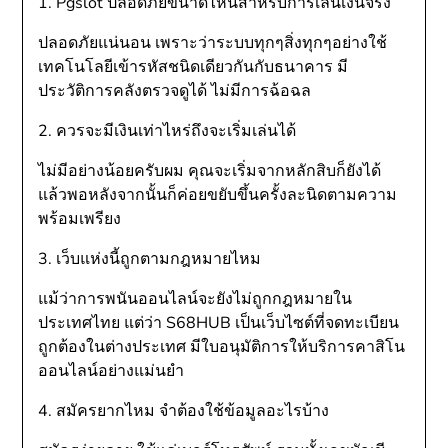
1. Pgslot ปลอดภัยขนาดไหนสำหรับการเล่นเงินจริง
ปลอดภัยแน่นอน เพราะว่าระบบทุกๆสิ่งทุกๆอย่างใช้
เทคโนโลยีเข้ารหัสชนิดเดียวกันกับธนาคาร มี
ประวัติการคลังตรวจดูได้ ไม่มีการฉ้อฉล
2. ควรจะมีเงินเท่าไหร่ถึงจะเริ่มเล่นได้
ไม่มีอย่างน้อยครับผม คุณจะเริ่มจากหลักสิบก็ยังได้
แล้วพอหลังจากนั้นก็ค่อยขยับขึ้นครั้งละนิดตามความ
พร้อมเพรียง
3. เว็บแห่งนี้ถูกตามกฎหมายไหม
แม้ว่าการพนันออนไลน์จะยังไม่ถูกกฎหมายใน
ประเทศไทย แต่ว่า S68HUB เป็นเว็บไซต์ที่จดทะเบียน
ถูกต้องในต่างประเทศ มีใบอนุมัติการให้บริการคาสิโน
ออนไลน์อย่างแม่นยำ
4. สมัครยากไหม จำต้องใช้ข้อมูลอะไรบ้าง