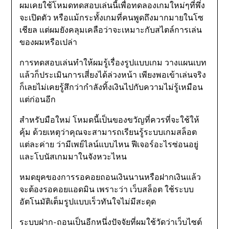
ผมเคยใช้โหมดทดสอบเล่นนี้เพื่อทดลองเกมใหม่ๆที่พึ่ง
จะเปิดตัว หรือแม้กระทั้งเกมที่คนพูดถึงมากมายในโซ
เชียล แต่ผมยังคลุมเคลือว่าจะเหมาะกับสไตล์การเล่น
ของผมหรือเปล่า
การทดสอบเล่นทำให้ผมรู้เรื่องรูปแบบเกม วางแผนเบท
แล้วก็ประเมินการเสี่ยงได้ล่วงหน้า เพียงพอเข้าเล่นจริง
ก็เลยไม่เคยรู้สึกว่ากำลังทิ้งเงินไปกับความไม่รู้เหมือน
แต่ก่อนอีก
สำหรับมือใหม่ โหมดนี้เป็นของขวัญที่ควรที่จะใช้ให้
คุ้ม ด้วยเหตุว่าคุณจะสามารถเรียนรู้ระบบเกมสล็อต
แต่ละค่าย ว่ามีเพย์ไลน์แบบไหน ฟีเจอร์อะไรซ่อนอยู่
และโบนัสเกมมาในจังหวะไหน
หมดยุคของการรอคอยถอนเงินนานหรือฝากเงินแล้ว
จะต้องรอคอยแอดมิน เพราะว่า เว็บสล็อต ใช้ระบบ
อัตโนมัติเต็มรูปแบบเร็วทันใจไม่มีสะดุด
ระบบฝาก-ถอนเป็นอีกหนึ่งปัจจัยที่ผมใช้วัดว่าเว็บไซต์