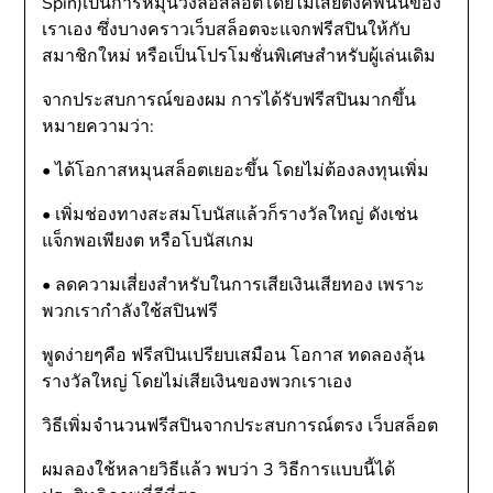
Spin)เป็นการหมุนวงล้อสล็อตโดยไม่เสียตังค์พนันของ
เราเอง ซึ่งบางคราวเว็บสล็อตจะแจกฟรีสปินให้กับ
สมาชิกใหม่ หรือเป็นโปรโมชั่นพิเศษสำหรับผู้เล่นเดิม
จากประสบการณ์ของผม การได้รับฟรีสปินมากขึ้น
หมายความว่า:
• ได้โอกาสหมุนสล็อตเยอะขึ้น โดยไม่ต้องลงทุนเพิ่ม
• เพิ่มช่องทางสะสมโบนัสแล้วก็รางวัลใหญ่ ดังเช่น
แจ็กพอเพียงต หรือโบนัสเกม
• ลดความเสี่ยงสำหรับในการเสียเงินเสียทอง เพราะ
พวกเรากำลังใช้สปินฟรี
พูดง่ายๆคือ ฟรีสปินเปรียบเสมือน โอกาส ทดลองลุ้น
รางวัลใหญ่ โดยไม่เสียเงินของพวกเราเอง
วิธีเพิ่มจำนวนฟรีสปินจากประสบการณ์ตรง เว็บสล็อต
ผมลองใช้หลายวิธีแล้ว พบว่า 3 วิธีการแบบนี้ได้