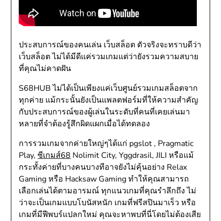
ประสบการณ์ของคนเล่น เว็บสล็อต ตัวจริงจะทราบดีว่า
เว็บสล็อต ไม่ได้มีดีแค่รวมเกมแต่ว่ายังรวมความสบาย
ที่คุณไม่คาดฝัน
S68HUB ไม่ได้เป็นเพียงแค่เว็บศูนย์รวมเกมสล็อตจาก
ทุกค่าย แม้กระนั้นยังเป็นแพลตฟอร์มที่ให้ความสำคัญ
กับประสบการณ์ของผู้เล่นในระดับที่คนที่เคยเล่นมา
หลายที่จำต้องรู้สึกผิดแผกเมื่อได้ทดลอง
การรวมเกมจากค่ายใหญ่ๆได้แก่ pgslot , Pragmatic
Play,
ซีเกมส์68
Nolimit City, Yggdrasil, JILI หรือแม้
กระทั้งค่ายที่บางคนบางทีอาจยังไม่คุ้นอย่าง Relax
Gaming หรือ Hacksaw Gaming ทำให้คุณสามารถ
เลือกเล่นได้ตามอารมณ์ ทุกแนวเกมที่คุณรำลึกถึง ไม่
ว่าจะเป็นเกมแบบโบนัสหนัก เกมที่ฟรีสปินมาเร็ว หรือ
เกมที่มีฟีพบร์แปลกใหม่ คุณจะหาพบที่นี่โดยไม่ต้องเสีย