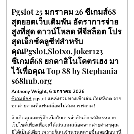
Pgslot 25 มกราคม 26 ซีเกมส์68
สุดยอดเว็บเดิมพัน อัตราการจ่าย
สูงที่สุด ดาวน์โหลด พีจีสล็อต โปร
สุดเอ็กซ์คลูซีฟสำหรับ
คุณPgslot,Slotxo,Joker123
ซีเกมส์68 ยกคาสิโนโคตรเฮง มา
ไว้เพื่อคุณ Top 88 by Stephania
s68hub.org
Anthony Wright,
6 มกราคม 2026
ซีเกมส์68
pgslot แหล่งรวมทางเข้าเล่น เว็บสล็อต จาก
ทุกค่ายตามที่แฟนสล็อตไม่สมควรพลาด !
ถ้าเกิดคุณเคยรู้สึกเบื่อกับการจำเป็นต้องสมัครหลาย
เว็บไซต์เพียงเพื่อจะได้เล่นเกมสล็อตจากค่ายต่างๆคุณ
มิได้เป็นผู้เดียว เพราะผู้เล่นจำนวนหลายชิ้นเจอปัญหานี้