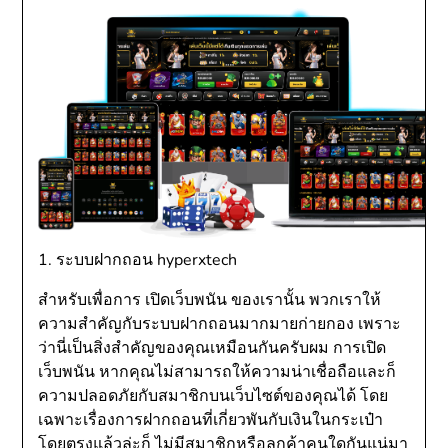
1. ระบบฝากถอน hyperxtech
สำหรับเพื่อการ เปิดเว็บพนัน ของเรานั้น พวกเราให้
ความสำคัญกับระบบฝากถอนมากมายก่ายกอง เพราะ
ว่านี่เป็นสิ่งสำคัญของคุณเหมือนกันครับผม การเปิด
เว็บพนัน หากคุณไม่สามารถให้ความน่าเชื่อถือและก็
ความปลอดภัยกับสมาชิกบนเว็บไซต์ของคุณได้ โดย
เฉพาะเรื่องการฝากถอนที่เกี่ยวพันกับเงินในกระเป๋า
โดยตรงแล้วล่ะก็ ไม่มีสมาชิกหรือลูกค้าคนใดกันแน่มา