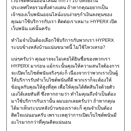
เว็บไซต์พนันออนไลน์มากกว่า 10 ปีทั้งยังใน
ประเทศไทยรวมทั้งต่างแดน ถ้าหากคุณอยากเป็น
เจ้าของเว็บพนันออนไลน์แบบง่ายๆกำเงินลงทุนของ
คุณมาใช้บริการกับเรา ติดต่อเราเหมาะ HYPERX เปิด
เว็บพนัน แค่นั้นครับ
ทำไมจำเป็นต้องเลือกใช้บริการกับพวกเรา HYPERX
ระบบข้างหลังบ้านแน่นขนาดนี้ ไม่ใช้ไหวเหรอ?
แน่ๆครับว่า คุณอาจจะไม่เคยได้ยินชื่อของพวกเรา
HYPERX มาก่อน แม้กระนั้นคุณให้ความสนใจต้องการ
จะเปิดเว็บไซต์พนันจริงๆล่ะก็ เนื่องจากว่าพวกเราเป็นผู้
ให้บริการรับทำเว็บไซต์พนันที่ดี พวกเราก็จะต้องให้
ข้อมูลกับคุณให้สูงที่สุด เพื่อให้คุณได้ตัดสินใจด้วยตัว
เองได้เลยทันที ซึ่งหากถามว่า ทำไมคุณถึงจำเป็นต้อง
มาใช้บริการกับเรานั้น ผมบอกเลยครับว่า ถ้าหากคุณ
ได้มาเห็นระบบหลังบ้านของเราล่ะก็ คุณจำเป็นต้อง
ติดใจแน่นอนครับ เพราะเหตุว่าการเปิดเว็บไซต์พนันมี
อะไรมากกว่าที่คุณคิดแน่นอน