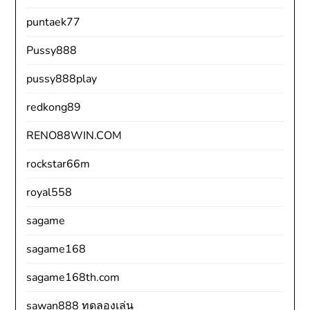
puntaek77
Pussy888
pussy888play
redkong89
RENO88WIN.COM
rockstar66m
royal558
sagame
sagame168
sagame168th.com
sawan888 ทดลองเล่น