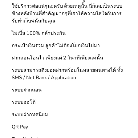
ใช้บริการต่อแน่ๆนะครับ ด้วยเหตุนั้น นี่ก็เลยเป็นระบบ
ข้างหลังบ้านที่สำคัญมากๆที่เราให้ความใส่ใจกับการ
รับทำเว็บพนันกับคุณ
ไม่เบิ้ล 100% กล้าประกัน
กระเป๋าเงินรวม ลูกค้าไม่ต้องโยกเงินไปมา
ฝากถอนโอนไว เพียงแต่ 2 วินาทีเพียงแค่นั้น
ระบบสามารถดึงยอดฝากพร้อมในหลายหนทางได้ ทั้ง
SMS / Net Bank / Application
ระบบฝากถอน
ระบบออโต้
ระบบฝากทศนิยม
QR Pay