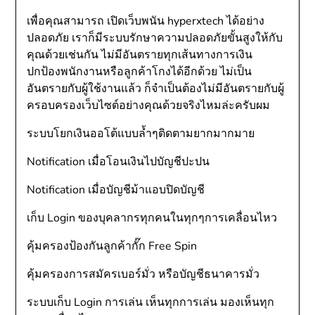
เพื่อคุณสามารถ เปิดเว็บพนัน hyperxtech ได้อย่าง
ปลอดภัย เราก็มีระบบรักษาความปลอดภัยขั้นสูงให้กับ
คุณด้วยเช่นกัน ไม่มีอันตรายทุกเส้นทางการเงิน
ปกป้องพนักงานหรือลูกค้าโกงได้อีกด้วย ไม่เป็น
อันตรายกับผู้ใช้งานแล้ว ก็จำเป็นต้องไม่มีอันตรายกับผู้
ครอบครองเว็บไซต์อย่างคุณด้วยจริงไหมล่ะครับผม
ระบบโยกเงินออโต้แบบล้ำๆติดตามยากมากมาย
Notification เมื่อโอนเงินไปบัญชีปะปน
Notification เมื่อบัญชีม้าแอบปิดบัญชี
เก็บ Login ของบุคลากรทุกคนในทุกๆการเคลื่อนไหว
คุ้มครองป้องกันลูกค้ากั๊ก Free Spin
คุ้มครองการสมัครเบอร์มั่ว หรือบัญชีธนาคารมั่ว
ระบบเก็บ Login การเล่น เห็นทุกการเล่น มองเห็นทุก