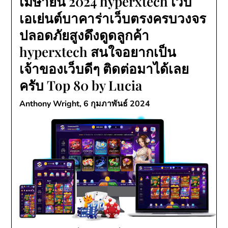
เมษายน 2024 hyperxtech เว็บ
เอเย่นต์บาคาร่าเว็บตรงครบวงจร
ปลอดภัยสูงดึงดูดลูกค้า
hyperxtech สนใจอยากเป็น
เจ้าของเว็บดีๆ ติดต่อมาได้เลย
ครับ Top 80 by Lucia
Anthony Wright,
6 กุมภาพันธ์ 2024