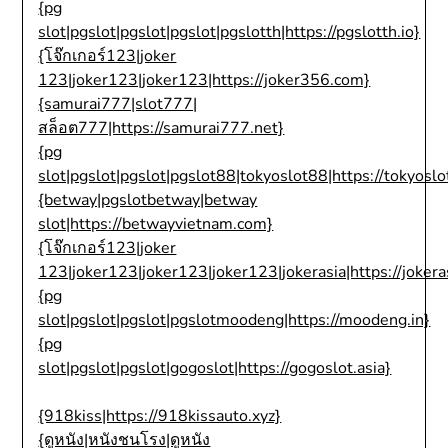
{pg
slot|pgslot|pgslot|pgslot|pgslotth|https://pgslotth.io}
{โจ๊กเกอร์123|joker
123|joker123|joker123|https://joker356.com}
{samurai777|slot777|
สล็อต777|https://samurai777.net}
{pg
slot|pgslot|pgslot|pgslot88|tokyoslot88|https://tokyosl
{betway|pgslotbetway|betway
slot|https://betwayvietnam.com}
{โจ๊กเกอร์123|joker
123|joker123|joker123|joker123|jokerasia|https://jokera
{pg
slot|pgslot|pgslot|pgslotmoodeng|https://moodeng.in}
{pg
slot|pgslot|pgslot|gogoslot|https://gogoslot.asia}
{918kiss|https://918kissauto.xyz}
{ดูหนัง|หนังชนโรง|ดูหนัง