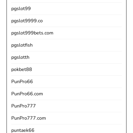
pgslot99
pgslot9999.co
pgslot999bets.com
pgslotfish
pgslotth
pokbet88
PunPro66
PunPro66.com
PunPro777
PunPro777.com
puntaek66