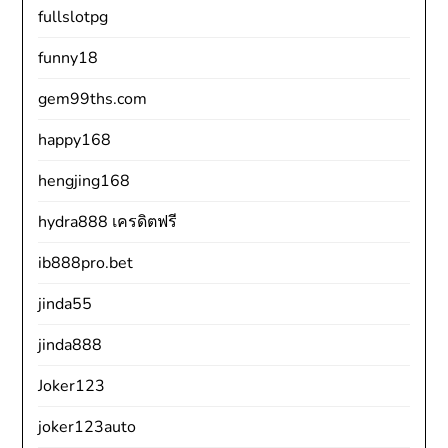
fullslotpg
funny18
gem99ths.com
happy168
hengjing168
hydra888 เครดิตฟรี
ib888pro.bet
jinda55
jinda888
Joker123
joker123auto