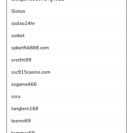
Slotxo
slotxo24hr
soibet
spbetflik888.com
sretthi99
ssc915casino.com
ssgame666
ssru
tangtem168
teenoi69