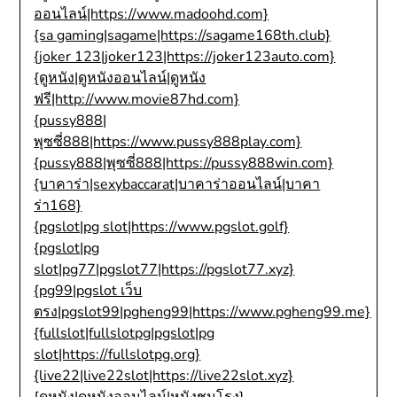
ออนไลน์|https://www.madoohd.com}
{sa gaming|sagame|https://sagame168th.club}
{joker 123|joker123|https://joker123auto.com}
{ดูหนัง|ดูหนังออนไลน์|ดูหนัง
ฟรี|http://www.movie87hd.com}
{pussy888|
พุซซี่888|https://www.pussy888play.com}
{pussy888|พุซซี่888|https://pussy888win.com}
{บาคาร่า|sexybaccarat|บาคาร่าออนไลน์|บาคา
ร่า168}
{pgslot|pg slot|https://www.pgslot.golf}
{pgslot|pg
slot|pg77|pgslot77|https://pgslot77.xyz}
{pg99|pgslot เว็บ
ตรง|pgslot99|pgheng99|https://www.pgheng99.me}
{fullslot|fullslotpg|pgslot|pg
slot|https://fullslotpg.org}
{live22|live22slot|https://live22slot.xyz}