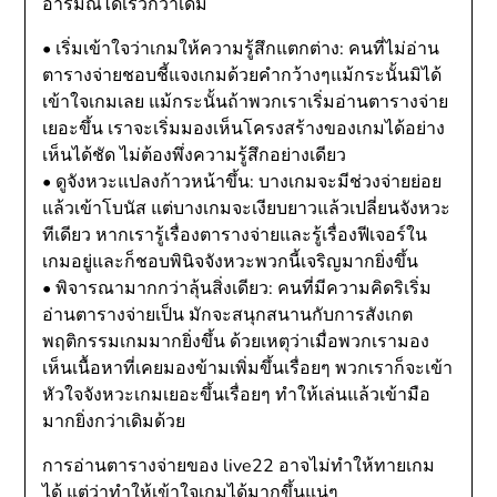
อารมณ์ได้เร็วกว่าเดิม
• เริ่มเข้าใจว่าเกมให้ความรู้สึกแตกต่าง: คนที่ไม่อ่าน
ตารางจ่ายชอบชี้แจงเกมด้วยคำกว้างๆแม้กระนั้นมิได้
เข้าใจเกมเลย แม้กระนั้นถ้าพวกเราเริ่มอ่านตารางจ่าย
เยอะขึ้น เราจะเริ่มมองเห็นโครงสร้างของเกมได้อย่าง
เห็นได้ชัด ไม่ต้องพึ่งความรู้สึกอย่างเดียว
• ดูจังหวะแปลงก้าวหน้าขึ้น: บางเกมจะมีช่วงจ่ายย่อย
แล้วเข้าโบนัส แต่บางเกมจะเงียบยาวแล้วเปลี่ยนจังหวะ
ทีเดียว หากเรารู้เรื่องตารางจ่ายและรู้เรื่องฟีเจอร์ใน
เกมอยู่และก็ชอบพินิจจังหวะพวกนี้เจริญมากยิ่งขึ้น
• พิจารณามากกว่าลุ้นสิ่งเดียว: คนที่มีความคิดริเริ่ม
อ่านตารางจ่ายเป็น มักจะสนุกสนานกับการสังเกต
พฤติกรรมเกมมากยิ่งขึ้น ด้วยเหตุว่าเมื่อพวกเรามอง
เห็นเนื้อหาที่เคยมองข้ามเพิ่มขึ้นเรื่อยๆ พวกเราก็จะเข้า
หัวใจจังหวะเกมเยอะขึ้นเรื่อยๆ ทำให้เล่นแล้วเข้ามือ
มากยิ่งกว่าเดิมด้วย
การอ่านตารางจ่ายของ live22 อาจไม่ทำให้ทายเกม
ได้ แต่ว่าทำให้เข้าใจเกมได้มากขึ้นแน่ๆ