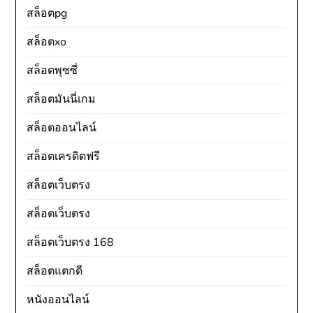
สล็อตpg
สล็อตxo
สล็อตพุซซี่
สล็อตมันนี่เกม
สล็อตออนไลน์
สล็อตเครดิตฟรี
สล็อตเว็บตรง
สล็อตเว็บตรง
สล็อตเว็บตรง 168
สล็อตแตกดี
หนังออนไลน์