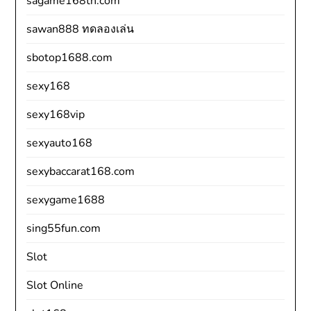
sagame168th.com
sawan888 ทดลองเล่น
sbotop1688.com
sexy168
sexy168vip
sexyauto168
sexybaccarat168.com
sexygame1688
sing55fun.com
Slot
Slot Online