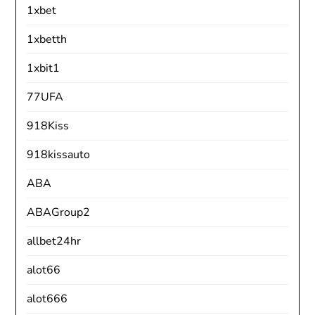
1xbet
1xbetth
1xbit1
77UFA
918Kiss
918kissauto
ABA
ABAGroup2
allbet24hr
alot66
alot666