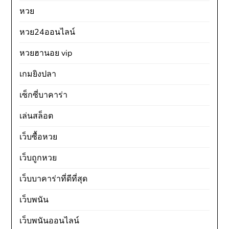
หวย
หวย24ออนไลน์
หวยฮานอย vip
เกมยิงปลา
เซ็กซี่บาคาร่า
เล่นสล็อต
เว็บซื้อหวย
เว็บถูกหวย
เว็บบาคาร่าที่ดีที่สุด
เว็บพนัน
เว็บพนันออนไลน์