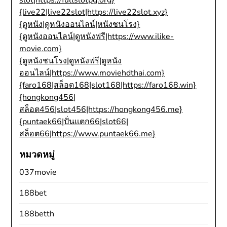
slot|https://fullslotpg.org}
{live22|live22slot|https://live22slot.xyz}
{ดูหนัง|ดูหนังออนไลน์|หนังชนโรง}
{ดูหนังออนไลน์|ดูหนังฟรี|https://www.ilike-
movie.com}
{ดูหนังชนโรง|ดูหนังฟรี|ดูหนัง
ออนไลน์|https://www.moviehdthai.com}
{faro168|สล็อต168|slot168|https://faro168.win}
{hongkong456|
สล็อต456|slot456|https://hongkong456.me}
{puntaek66|ปั่นแตก66|slot66|
สล็อต66|https://www.puntaek66.me}
หมวดหมู่
037movie
188bet
188betth