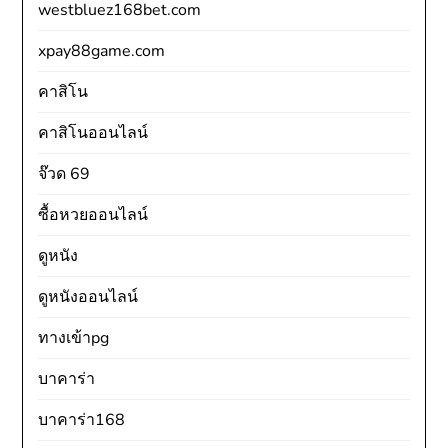
westbluez168bet.com
xpay88game.com
คาสิโน
คาสิโนออนไลน์
จ๊วด 69
ซื้อหวยออนไลน์
ดูหนัง
ดูหนังออนไลน์
ทางเข้าpg
บาคาร่า
บาคาร่า168