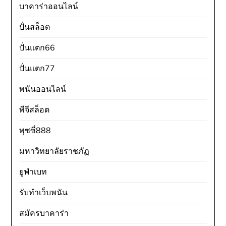
บาคาร่าออนไลน์
ปั่นสล็อต
ปั่นแตก66
ปั่นแตก77
พนันออนไลน์
พีจีสล็อต
พุซซี่888
มหาวิทยาลัยราชภัฏ
ยูฟ่าเบท
รับทำเว็บพนัน
สมัครบาคาร่า