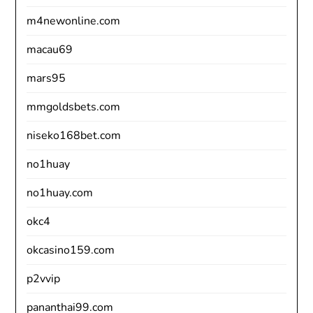
m4newonline.com
macau69
mars95
mmgoldsbets.com
niseko168bet.com
no1huay
no1huay.com
okc4
okcasino159.com
p2vvip
pananthai99.com