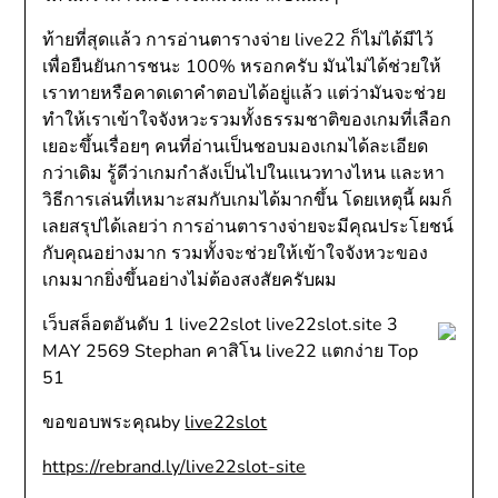
ท้ายที่สุดแล้ว การอ่านตารางจ่าย live22 ก็ไม่ได้มีไว้
เพื่อยืนยันการชนะ 100% หรอกครับ มันไม่ได้ช่วยให้
เราทายหรือคาดเดาคำตอบได้อยู่แล้ว แต่ว่ามันจะช่วย
ทำให้เราเข้าใจจังหวะรวมทั้งธรรมชาติของเกมที่เลือก
เยอะขึ้นเรื่อยๆ คนที่อ่านเป็นชอบมองเกมได้ละเอียด
กว่าเดิม รู้ดีว่าเกมกำลังเป็นไปในแนวทางไหน และหา
วิธีการเล่นที่เหมาะสมกับเกมได้มากขึ้น โดยเหตุนี้ ผมก็
เลยสรุปได้เลยว่า การอ่านตารางจ่ายจะมีคุณประโยชน์
กับคุณอย่างมาก รวมทั้งจะช่วยให้เข้าใจจังหวะของ
เกมมากยิ่งขึ้นอย่างไม่ต้องสงสัยครับผม
เว็บสล็อตอันดับ 1 live22slot live22slot.site 3
MAY 2569 Stephan คาสิโน live22 แตกง่าย Top
51
ขอขอบพระคุณby
live22slot
https://rebrand.ly/live22slot-site