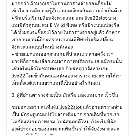
มากกว่า ถ้าหากเราไม่อ่านตารางจ่ายก่อนก็จะไม่
เข้าใจ อาจมีความรู้สึกว่าเกมเงียบเกินความจำเป็นด้วย
• ฟีพบร์เสริมเปลี่ยนจังหวะเกม: เกม live22slot บาง
เกมมีตัวคูณสะสม มี Wild พิเศษ หรือมีระบบแปลงรีล
ได้ ทั้งผองจะชี้แจงไว้ภายในตารางจ่ายอยู่แล้ว ถ้าหาก
เราอ่านส่วนนี้ก็จะทราบว่าเกมมีฟีพบร์เสริมเปลี่ยน
จังหวะเกมแบบไหนบ้างนั่นเอง
• ช่วยแยกเกมออกจากเกมที่น่าเล่น: หลายครั้ง เรา
บางทีก็อาจจะเลือกเกมจากภาพหรือกระแส แม้กระนั้น
เล่นจริงแล้วไม่ชอบซะเลย ด้วยเหตุว่าจังหวะเกม
live22 ไม่เข้ากันตนเองนั่นเอง ตารางจ่ายจะช่วยให้เรา
เห็นตั้งแต่แรกเลยว่าเกมนี้เป็นอย่างไรกันแน่
3. ผู้ที่อ่านตารางจ่ายเป็น มักเริ่ม มองเกมขาด เร็วขึ้น
ผมบอกเลยว่า คนที่เล่น
live22slot
แล้วอ่านตารางจ่าย
เป็น มักจะดูเกมแปรไปจากเดิมมาก จากเดิมที่พวกเรา
โฟกัสแค่เกมภาพงาม โบนัสแตกดีไหม ก็จะเริ่มพินิจ
องค์ประกอบของเกมมากเพิ่มขึ้น ทำให้จับจังหวะและ