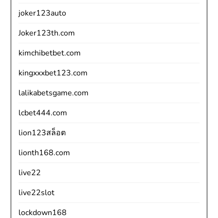
joker123auto
Joker123th.com
kimchibetbet.com
kingxxxbet123.com
lalikabetsgame.com
lcbet444.com
lion123สล็อต
lionth168.com
live22
live22slot
lockdown168