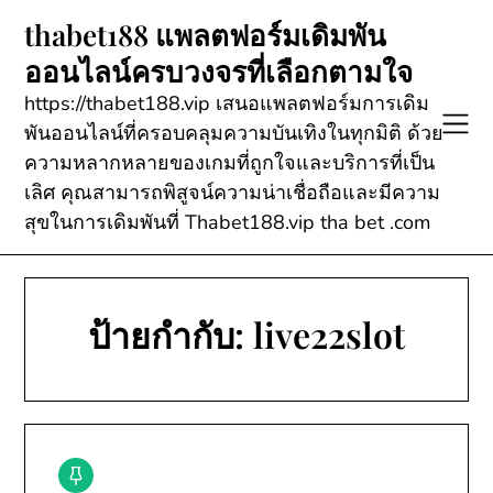
Skip
thabet188 แพลตฟอร์มเดิมพัน
to
ออนไลน์ครบวงจรที่เลือกตามใจ
content
https://thabet188.vip เสนอแพลตฟอร์มการเดิม
พันออนไลน์ที่ครอบคลุมความบันเทิงในทุกมิติ ด้วย
ความหลากหลายของเกมที่ถูกใจและบริการที่เป็น
เลิศ คุณสามารถพิสูจน์ความน่าเชื่อถือและมีความ
สุขในการเดิมพันที่ Thabet188.vip tha bet .com
ป้ายกำกับ:
live22slot