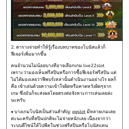
2. ตารางจ่ายทำให้รู้เรื่องบทบาทของโบนัสแล้วก็
ฟีเจอร์เพิ่มมากขึ้น
คนจำนวนไม่น้อยบางทีอาจเลือกเกม live22slot
เพราะว่ามองเห็นฟรีสปินหรือการซื้อฟีเจอร์ฟรีสปิน แต่
ไม่ได้มองเลยว่าฟีพบร์เหล่านั้นดำเนินงานอย่างไร ผลก็
คือ เข้าเล่นด้วยความเข้าใจผิดหรือคาดหวังผิดๆจาก
เกม ซึ่งมันก็จะส่งผลโดยตรงต่อจังหวะการเล่นเลยล่ะ
นะครับ
• บางเกมโบนัสเป็นส่วนสำคัญ:
pgslot
มีหลายเกมเลย
ค่ะนะครับที่สปินปกติจะไม่จ่ายหนักเลย เนื่องจากว่า
ระบบดีไซน์ให้ไปพีคในช่วงฟรีสปินหรือโบนัสแทน