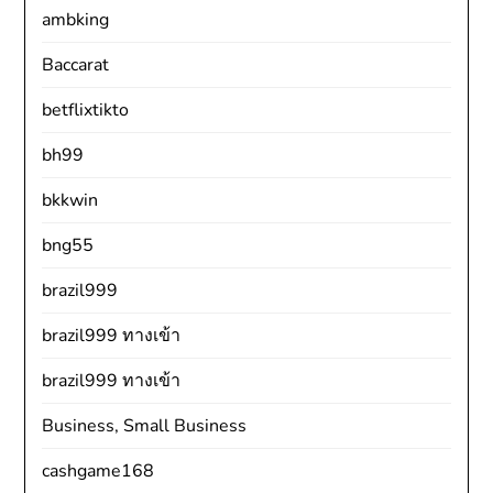
ambking
Baccarat
betflixtikto
bh99
bkkwin
bng55
brazil999
brazil999 ทางเข้า
brazil999 ทางเข้า
Business, Small Business
cashgame168