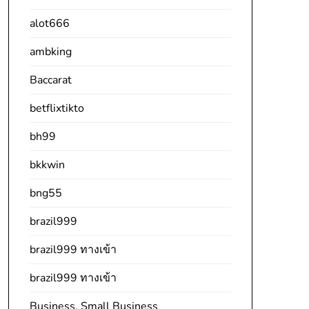
alot666
ambking
Baccarat
betflixtikto
bh99
bkkwin
bng55
brazil999
brazil999 ทางเข้า
brazil999 ทางเข้า
Business, Small Business