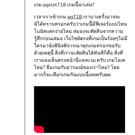
เกม pgslot718 เกมนี้น่าเล่น?
เวลาเราเข้าเกม
pg718
เราบางครั้งอาจจะ
มิได้ทราบหรอกครับว่าเกมนี้มีฟีเจอร์แบบไหน
โบนัสแตกง่ายไหม สมองจะตัดสินจากความ
รู้สึกก่อนเสมอ เว็บไซต์ตรงที่เกมเป็นร้อยๆไม่มี
ใครมานั่งพินิจพิจารณาทุกเกมหรอกขอรับ
ด้วยเหตุนี้ สิ่งที่เราจะตัดสินได้ทันทีก็คือ สิ่งที่
เรามองเห็นตรงหน้านี่แหละนะครับ เกมโอเค
ไหม? ธีมเกมกับอารมณ์ของเราไหม? โดย
มากก็จะเลือกเกมกันแบบนี้เลยครับผม