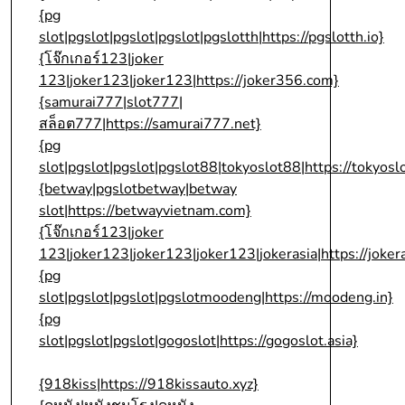
{pg
slot|pgslot|pgslot|pgslot|pgslotth|https://pgslotth.io}
{โจ๊กเกอร์123|joker
123|joker123|joker123|https://joker356.com}
{samurai777|slot777|
สล็อต777|https://samurai777.net}
{pg
slot|pgslot|pgslot|pgslot88|tokyoslot88|https://tokyos
{betway|pgslotbetway|betway
slot|https://betwayvietnam.com}
{โจ๊กเกอร์123|joker
123|joker123|joker123|joker123|jokerasia|https://jokera
{pg
slot|pgslot|pgslot|pgslotmoodeng|https://moodeng.in}
{pg
slot|pgslot|pgslot|gogoslot|https://gogoslot.asia}
{918kiss|https://918kissauto.xyz}