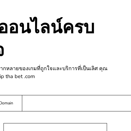
นออนไลน์ครบ
จ
กหลายของเกมที่ถูกใจและบริการที่เป็นเลิศ คุณ
ip tha bet .com
 Domain