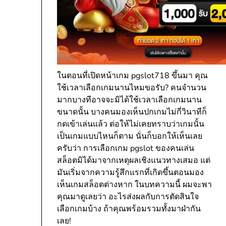
ในตอนที่เปิดหน้าเกม pgslot718 ขึ้นมา คุณ
ใช้เวลาเลือกเกมนานไหมขอรับ? คนจำนวน
มากบางทีอาจจะมิได้ใช้เวลาเลือกเกมนาน
ขนาดนั้น บางคนมองเห็นปกเกมไม่กี่วินาทีก็
กดเข้าเล่นแล้ว ต่อให้ไม่เคยทราบว่าเกมนั้น
เป็นเกมแบบไหนก็ตาม นั่นก็บอกให้เห็นเลย
ครับว่า การเลือกเกม pgslot ของคนเล่น
สล็อตมิได้มาจากเหตุผลเชิงแนวทางเสมอ แต่
มันเริ่มจากความรู้สึกแรกที่เกิดขึ้นตอนมอง
เห็นเกมสล็อตต่างหาก ในบทความนี้ ผมจะพา
คุณมาดูเลยว่า อะไรส่งผลกับการตัดสินใจ
เลือกเกมบ้าง ถ้าคุณพร้อมรวมทั้งมาฝ่ากัน
เลย!