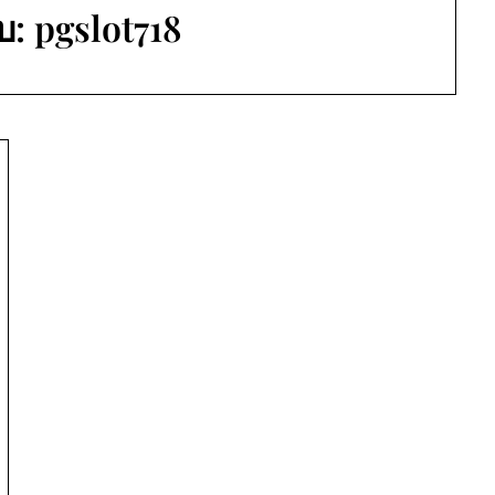
ับ:
pgslot718