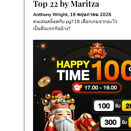
Top 22 by Maritza
Anthony Wright,
19 พฤษภาคม 2026
คนเล่นสล็อตกับ pg718 เลือกเกมจากอะไร
เป็นสิ่งแรกกันบ้าง?