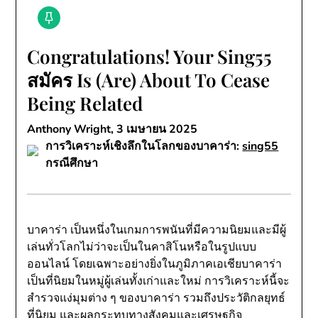
Congratulations! Your Sing55
สมัคร Is (Are) About To Cease
Being Related
Anthony Wright,
3 เมษายน 2025
การวิเคราะห์เชิงลึกในโลกของบาคาร่า:
sing55
กรณีศึกษา
บาคาร่า เป็นหนึ่งในเกมการพนันที่มีความนิยมและมีผู้
เล่นทั่วโลกไม่ว่าจะเป็นในคาสิโนหรือในรูปแบบ
ออนไลน์ โดยเฉพาะอย่างยิ่งในภูมิภาคเอเชียบาคาร่า
เป็นที่นิยมในหมู่ผู้เล่นทั้งเก่าและใหม่ การวิเคราะห์นี้จะ
สำรวจแง่มุมต่าง ๆ ของบาคาร่า รวมถึงประวัติกลยุทธ์
ที่นิยม และผลกระทบทางสังคมและเศรษฐกิจ