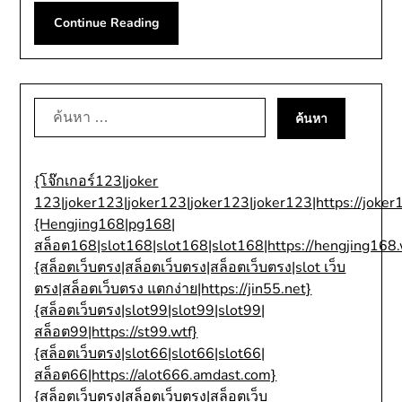
Continue Reading
ค้นหา
สำหรับ:
{โจ๊กเกอร์123|joker
123|joker123|joker123|joker123|joker123|https://joker
{Hengjing168|pg168|
สล็อต168|slot168|slot168|slot168|https://hengjing168.
{สล็อตเว็บตรง|สล็อตเว็บตรง|สล็อตเว็บตรง|slot เว็บ
ตรง|สล็อตเว็บตรง แตกง่าย|https://jin55.net}
{สล็อตเว็บตรง|slot99|slot99|slot99|
สล็อต99|https://st99.wtf}
{สล็อตเว็บตรง|slot66|slot66|slot66|
สล็อต66|https://alot666.amdast.com}
{สล็อตเว็บตรง|สล็อตเว็บตรง|สล็อตเว็บ