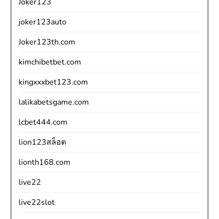
Joker123
joker123auto
Joker123th.com
kimchibetbet.com
kingxxxbet123.com
lalikabetsgame.com
lcbet444.com
lion123สล็อต
lionth168.com
live22
live22slot