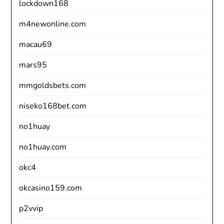
lockdown168
m4newonline.com
macau69
mars95
mmgoldsbets.com
niseko168bet.com
no1huay
no1huay.com
okc4
okcasino159.com
p2vvip