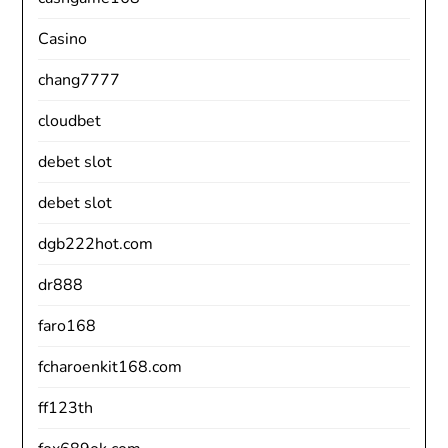
Casino
chang7777
cloudbet
debet slot
debet slot
dgb222hot.com
dr888
faro168
fcharoenkit168.com
ff123th