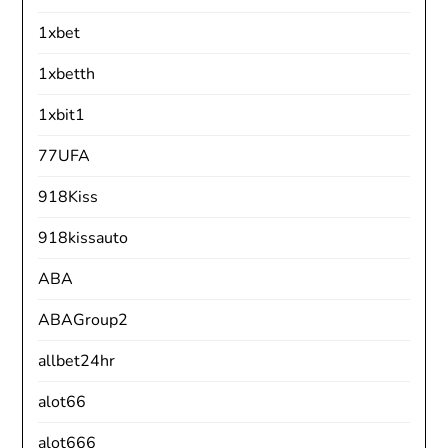
1xbet
1xbetth
1xbit1
77UFA
918Kiss
918kissauto
ABA
ABAGroup2
allbet24hr
alot66
alot666