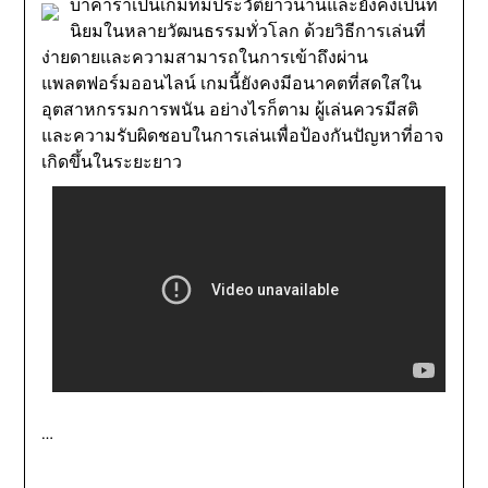
บาคาร่าเป็นเกมที่มีประวัติยาวนานและยังคงเป็นที่
นิยมในหลายวัฒนธรรมทั่วโลก ด้วยวิธีการเล่นที่
ง่ายดายและความสามารถในการเข้าถึงผ่าน
แพลตฟอร์มออนไลน์ เกมนี้ยังคงมีอนาคตที่สดใสใน
อุตสาหกรรมการพนัน อย่างไรก็ตาม ผู้เล่นควรมีสติ
และความรับผิดชอบในการเล่นเพื่อป้องกันปัญหาที่อาจ
เกิดขึ้นในระยะยาว
…