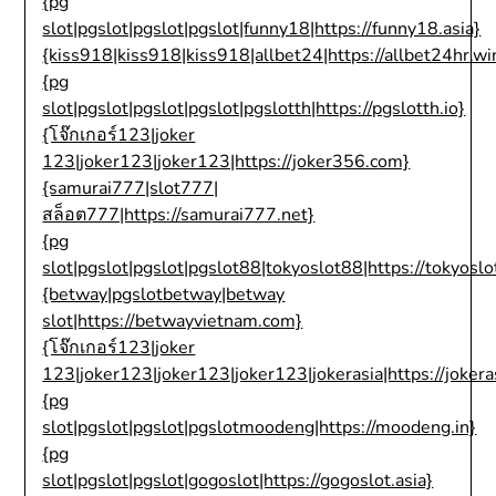
{pg
slot|pgslot|pgslot|pgslot|funny18|https://funny18.asia}
{kiss918|kiss918|kiss918|allbet24|https://allbet24hr.wi
{pg
slot|pgslot|pgslot|pgslot|pgslotth|https://pgslotth.io}
{โจ๊กเกอร์123|joker
123|joker123|joker123|https://joker356.com}
{samurai777|slot777|
สล็อต777|https://samurai777.net}
{pg
slot|pgslot|pgslot|pgslot88|tokyoslot88|https://tokyosl
{betway|pgslotbetway|betway
slot|https://betwayvietnam.com}
{โจ๊กเกอร์123|joker
123|joker123|joker123|joker123|jokerasia|https://jokera
{pg
slot|pgslot|pgslot|pgslotmoodeng|https://moodeng.in}
{pg
slot|pgslot|pgslot|gogoslot|https://gogoslot.asia}