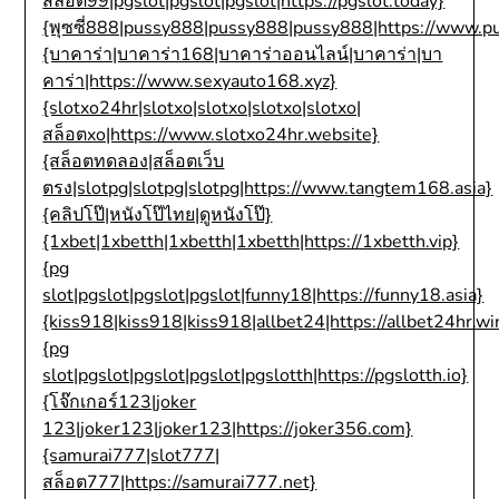
สล็อต99|pgslot|pgslot|pgslot|https://pgslot.today}
{พุซซี่888|pussy888|pussy888|pussy888|https://www.p
{บาคาร่า|บาคาร่า168|บาคาร่าออนไลน์|บาคาร่า|บา
คาร่า|https://www.sexyauto168.xyz}
{slotxo24hr|slotxo|slotxo|slotxo|slotxo|
สล็อตxo|https://www.slotxo24hr.website}
{สล็อตทดลอง|สล็อตเว็บ
ตรง|slotpg|slotpg|slotpg|https://www.tangtem168.asia}
{คลิปโป๊|หนังโป๊ไทย|ดูหนังโป๊}
{1xbet|1xbetth|1xbetth|1xbetth|https://1xbetth.vip}
{pg
slot|pgslot|pgslot|pgslot|funny18|https://funny18.asia}
{kiss918|kiss918|kiss918|allbet24|https://allbet24hr.wi
{pg
slot|pgslot|pgslot|pgslot|pgslotth|https://pgslotth.io}
{โจ๊กเกอร์123|joker
123|joker123|joker123|https://joker356.com}
{samurai777|slot777|
สล็อต777|https://samurai777.net}