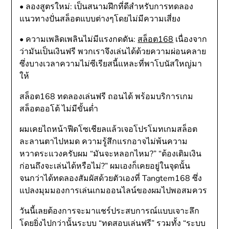
• ลองสูตรใหม่: เป็นสนามฝึกที่ดีสำหรับการทดลอง
แนวทางปั่นสล็อตแบบต่างๆโดยไม่มีความเสี่ยง
• ความเพลิดเพลินไม่มีแรงกดดัน:
สล็อต168
เนื่องจาก
ว่ามันเป็นเงินฟรี พวกเราจึงเล่นได้ด้วยความผ่อนคลาย
ซึ่งบางเวลาความไม่ซีเรียสนี้แหละที่พาโบนัสใหญ่มา
ให้
สล็อต168 ทดลองเล่นฟรี ถอนได้ พร้อมบริการเกม
สล็อตออโต้ ไม่มีขั้นต่ำ
ผมเคยไถหน้าฟีดโซเชียลแล้วเจอโปรโมทเกมสล็อต
ละลานตาไปหมด ความรู้สึกแรกอาจไม่พ้นความ
หวาดระแวงครับผม “มันจะหลอกไหม?” “ต้องเติมเงิน
ก่อนถึงจะเล่นได้หรือไม่?” ผมเองก็เคยอยู่ในจุดนั้น
จนกว่าได้ทดลองสัมผัสด้วยตัวเองที่ Tangtem168 ซึ่ง
แปลงมุมมองการเล่นเกมออนไลน์ของผมไปพอสมควร
วันนี้เลยต้องการจะมาแชร์ประสบการณ์แบบเจาะลึก
โดยยิ่งไปกว่านั้นระบบ “ทดสอบเล่นฟรี” รวมทั้ง “ระบบ