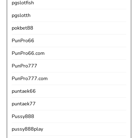
pgslotfish
pgslotth
pokbet88
PunPro66
PunPro66.com
PunPro777
PunPro777.com
puntaek66
puntaek77
Pussy888
pussy888play