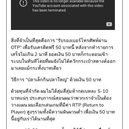
สิ่งที่จำเป็นที่สุดคือการ “รับรองเบอร์โทรศัพท์ผ่าน
OTP” เพื่อรับเครดิตฟรี 50 บาทนี้ หลังจากทำรายการ
เสร็จไม่เกิน 2 นาที ยอดเงิน 50 บาทก็กระดอนเข้า
ระบบในทันทีโดยที่ผมยังไม่ได้ควักกระเป๋าสตางค์ออก
มาเลยแม้กระทั้งบาทเดียว
วิธีการ “ปลาเล็กกินปลาใหญ่” ด้วยเงิน 50 บาท
ด้วยทุนที่จำกัด ผมไม่ได้สุ่มสี่สุ่มห้ากดเบทละ 5-10
บาทแน่ๆ ประสบการณ์สอนผมว่าพวกเราจำเป็นต้อง
วางแผน ผมเลือกเล่นเกมที่มีค่า RTP (Return to
Player) สูงๆรวมทั้งมีความผันผวนต่ำ เพื่อเงิน 50 บาท
นี้อยู่กับเราได้นานที่สุด