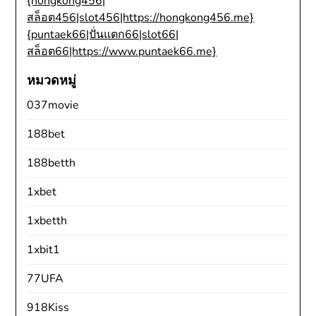
{hongkong456|
สล็อต456|slot456|https://hongkong456.me}
{puntaek66|ปั่นแตก66|slot66|
สล็อต66|https://www.puntaek66.me}
หมวดหมู่
037movie
188bet
188betth
1xbet
1xbetth
1xbit1
77UFA
918Kiss