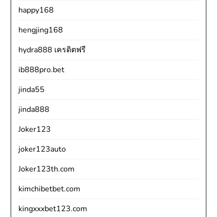
happy168
hengjing168
hydra888 เครดิตฟรี
ib888pro.bet
jinda55
jinda888
Joker123
joker123auto
Joker123th.com
kimchibetbet.com
kingxxxbet123.com