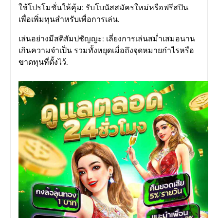
ใช้โปรโมชั่นให้คุ้ม: รับโบนัสสมัครใหม่หรือฟรีสปิน
เพื่อเพิ่มทุนสำหรับเพื่อการเล่น.
เล่นอย่างมีสติสัมปชัญญะ: เลี่ยงการเล่นสม่ำเสมอนาน
เกินความจำเป็น รวมทั้งหยุดเมื่อถึงจุดหมายกำไรหรือ
ขาดทุนที่ตั้งไว้.