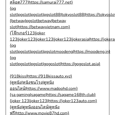
สล็อต777|https://samurai777.net}
{pg
slot|pgslot|pgslot|pgslot88|tokyoslot88|https://tokyosl
{betway|pgslotbetway|betway
slot|https://betwayvietnam.com}
{โจ๊กเกอร์123|joker
123|joker123|joker123|joker123|jokerasia|https://jokera
{pg
slot|pgslot|pgslot|pgslotmoodeng|https://moodeng.in}
{pg
slot|pgslot|pgslot|gogoslot|https://gogoslot.asia}
{918kiss|https://918kissauto.xyz}
{ดูหนัง|หนังชนโรง|ดูหนัง
ออนไลน์|https://www.madoohd.com}
{sa gaming|sagame|https://sagame168th.club}
{joker 123|joker123|https://joker123auto.com}
{ดูหนัง|ดูหนังออนไลน์|ดูหนัง
ฟรี|http://www.movie87hd.com}