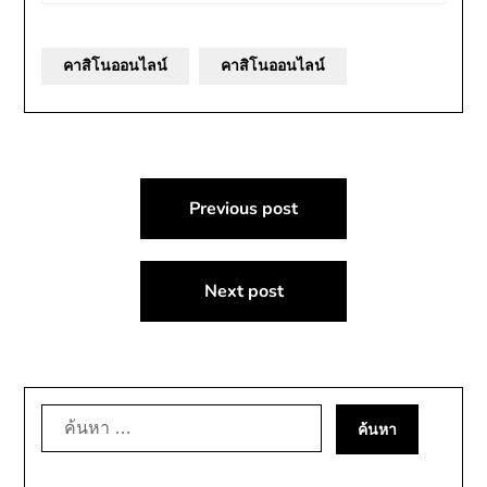
คาสิโนออนไลน์
คาสิโนออนไลน์
แนะแนว
Previous post
เรื่อง
Next post
ค้นหา
สำหรับ: