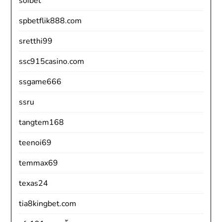
soibet
spbetflik888.com
sretthi99
ssc915casino.com
ssgame666
ssru
tangtem168
teenoi69
temmax69
texas24
tia8kingbet.com