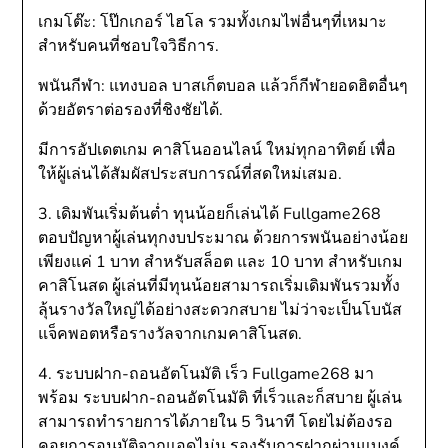
เกมโต๊ะ: โป๊กเกอร์ ไฮโล รวมทั้งเกมไพ่อื่นๆที่เหมาะ
สำหรับคนที่ชอบใจวิธีการ.
พนันกีฬา: แทงบอล บาสเก็ตบอล แล้วก็กีฬายอดฮิตอื่นๆ
ด้วยอัตราต่อรองที่ชิงชัยได้.
มีการอัปเดตเกม คาสิโนออนไลน์ ใหม่ทุกอาทิตย์ เพื่อ
ให้ผู้เล่นได้สัมผัสประสบการณ์ที่สดใหม่เสมอ.
3. เดิมพันเริ่มต้นต่ำ ทุนน้อยก็เล่นได้ Fullgame268
ตอบปัญหาผู้เล่นทุกงบประมาณ ด้วยการพนันอย่างน้อย
เพียงแค่ 1 บาท สำหรับสล็อต และ 10 บาท สำหรับเกม
คาสิโนสด ผู้เล่นที่มีทุนน้อยสามารถเริ่มเดิมพันรวมทั้ง
ลุ้นรางวัลใหญ่ได้อย่างสะดวกสบาย ไม่ว่าจะเป็นโบนัส
แจ็คพอตหรือรางวัลจากเกมคาสิโนสด.
4. ระบบฝาก-ถอนอัตโนมัติ เร็ว Fullgame268 มา
พร้อม ระบบฝาก-ถอนอัตโนมัติ ที่เร็วและก็สบาย ผู้เล่น
สามารถทำรายการได้ภายใน 5 วินาที โดยไม่ต้องรอ
คอยการอนุมัติจากแอดไม่น รองรับการฝากผ่านแบงค์