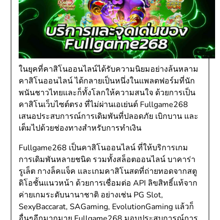
ในยุคที่คาสิโนออนไลน์ได้รับความนิยมอย่างล้นหลาม
คาสิโนออนไลน์ ได้กลายเป็นหนึ่งในแพลตฟอร์มที่นัก
พนันชาวไทยและก็ทั้งโลกให้ความสนใจ ด้วยการเป็น
คาสิโนเว็บไซต์ตรง ที่ไม่ผ่านเอเย่นต์ Fullgame268
เสนอประสบการณ์การเดิมพันที่ปลอดภัย เบิกบาน และ
เต็มไปด้วยช่องทางสำหรับการทำเงิน
Fullgame268 เป็นคาสิโนออนไลน์ ที่ให้บริการเกม
การเดิมพันหลายชนิด รวมทั้งสล็อตออนไลน์ บาคาร่า
รูเล็ต กางล็คแจ็ค และเกมคาสิโนสดที่ถ่ายทอดจากสตู
ดิโอชั้นแนวหน้า ด้วยการเชื่อมต่อ API ลิขสิทธิ์แท้จาก
ค่ายเกมระดับนานาชาติ อย่างเช่น PG Slot,
SexyBaccarat, SAGaming, EvolutionGaming แล้วก็
อื่นๆอีกมากมาย Fullgame268 มอบประสบการณ์การ