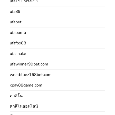
ufa191 ทางเข้า
ufa89
ufabet
ufabomb
ufafox88
ufasnake
ufawinner99bet.com
westbluez168bet.com
xpay88game.com
คาสิโน
คาสิโนออนไลน์