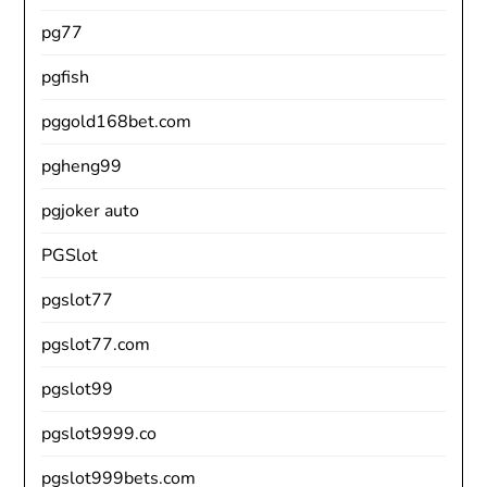
pg77
pgfish
pggold168bet.com
pgheng99
pgjoker auto
PGSlot
pgslot77
pgslot77.com
pgslot99
pgslot9999.co
pgslot999bets.com