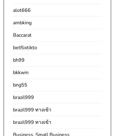
alot666
ambking
Baccarat
betflixtikto
bh99
bkkwin
bng55
brazil999
brazil999 ทางเข้า
brazil999 ทางเข้า
Business, Small Business