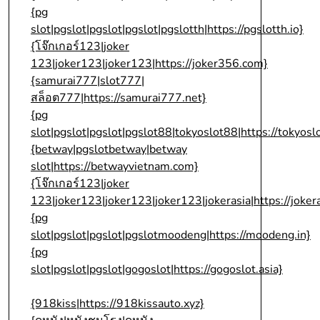
{pg
slot|pgslot|pgslot|pgslot|pgslotth|https://pgslotth.io}
{โจ๊กเกอร์123|joker
123|joker123|joker123|https://joker356.com}
{samurai777|slot777|
สล็อต777|https://samurai777.net}
{pg
slot|pgslot|pgslot|pgslot88|tokyoslot88|https://tokyos
{betway|pgslotbetway|betway
slot|https://betwayvietnam.com}
{โจ๊กเกอร์123|joker
123|joker123|joker123|joker123|jokerasia|https://jokera
{pg
slot|pgslot|pgslot|pgslotmoodeng|https://moodeng.in}
{pg
slot|pgslot|pgslot|gogoslot|https://gogoslot.asia}
{918kiss|https://918kissauto.xyz}