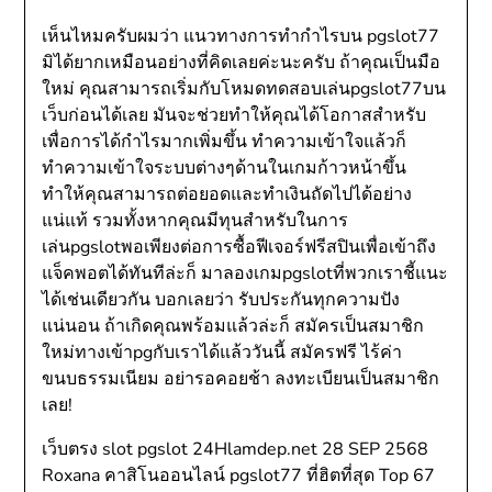
เห็นไหมครับผมว่า แนวทางการทำกำไรบน pgslot77
มิได้ยากเหมือนอย่างที่คิดเลยค่ะนะครับ ถ้าคุณเป็นมือ
ใหม่ คุณสามารถเริ่มกับโหมดทดสอบเล่นpgslot77บน
เว็บก่อนได้เลย มันจะช่วยทำให้คุณได้โอกาสสำหรับ
เพื่อการได้กำไรมากเพิ่มขึ้น ทำความเข้าใจแล้วก็
ทำความเข้าใจระบบต่างๆด้านในเกมก้าวหน้าขึ้น
ทำให้คุณสามารถต่อยอดและทำเงินถัดไปได้อย่าง
แน่แท้ รวมทั้งหากคุณมีทุนสำหรับในการ
เล่นpgslotพอเพียงต่อการซื้อฟีเจอร์ฟรีสปินเพื่อเข้าถึง
แจ็คพอตได้ทันทีล่ะก็ มาลองเกมpgslotที่พวกเราชี้แนะ
ได้เช่นเดียวกัน บอกเลยว่า รับประกันทุกความปัง
แน่นอน ถ้าเกิดคุณพร้อมแล้วล่ะก็ สมัครเป็นสมาชิก
ใหม่ทางเข้าpgกับเราได้แล้ววันนี้ สมัครฟรี ไร้ค่า
ขนบธรรมเนียม อย่ารอคอยช้า ลงทะเบียนเป็นสมาชิก
เลย!
เว็บตรง slot pgslot 24Hlamdep.net 28 SEP 2568
Roxana คาสิโนออนไลน์ pgslot77 ที่ฮิตที่สุด Top 67