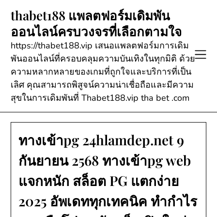
Skip
thabet188 แพลตฟอร์มเดิมพัน
to
ออนไลน์ครบวงจรที่เลือกตามใจ
content
https://thabet188.vip เสนอแพลตฟอร์มการเดิม
พันออนไลน์ที่ครอบคลุมความบันเทิงในทุกมิติ ด้วย
ความหลากหลายของเกมที่ถูกใจและบริการที่เป็น
เลิศ คุณสามารถพิสูจน์ความน่าเชื่อถือและมีความ
สุขในการเดิมพันที่ Thabet188.vip tha bet .com
ทางเข้าpg 24hlamdep.net 9
กันยายน 2568 ทางเข้าpg web
แจกหนัก สล็อต PG แตกง่าย
2025 อัพเดททุกเทคนิค ทำกำไร