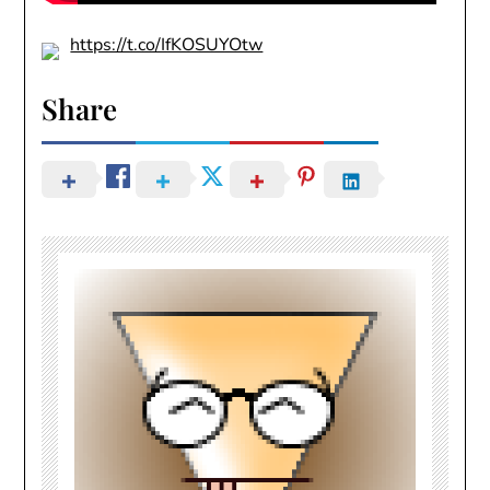
https://t.co/IfKOSUYOtw
Share