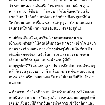
สล็อตออนไลน์ของ ทางเข้าpg เว็บตรงนั้นมีสิ่งที่เรียก
ว่า ระบบทดลองเล่นหรือโหมดทดสอบเล่นด้วย คุณ
สามารถเข้าใช้บริการได้แบบฟรีๆไม่ต้องสมัครหรือ
ฝากเงินอะไรก็แล้วแต่ทั้งหมดอีกด้วย ซึ่งเหตุผลที่มือ
ใหม่แบบคุณควรเริ่มเล่นทางเข้าpgจากโหมดทดลอง
เล่นก่อนนั้นก็มีมากมายเยอะแยะ มาลองดูกัน!
• ไม่ต้องเสี่ยงเงินทุนจริง: โหมดทดลองเล่นทาง
เข้าpgจะช่วยทำให้คุณได้ทดลอง ทำความเข้าใจ และก็
ทำความเข้าใจเกมทางเข้าpgต่างๆได้แบบไม่ต้องเสีย
เงินเสียทองจริงสำหรับในการเล่น ระบบจะมีเครดิต
เลียนแบบให้กับคุณ เหมาะสำหรับผู้ที่พึ่ง
เล่นpgslot77ใหม่แบบสุดๆเป็นการฝึกฝนความชำนาญ
แล้วก็เรียนรู้ระบบต่างๆด้านในเกมก่อนที่จะคุณจะลงสู่
สนามจริงเจริญเลยล่ะนะครับ ต่อให้เล่นเสียก็ไม่เป็นไร
แน่นอน
• ทำความเข้าใจกติกาและฟีพบร์: เกมPgslot77แต่ละ
เกมมีความแตกต่างกันอยู่แล้ว การทดสอบเล่นpgslotก็
เลยเป็นจังหวะที่ดีสำหรับการทำความเข้าใจกติกาและ