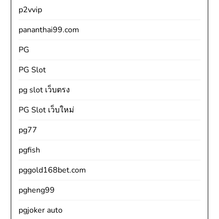
p2vvip
pananthai99.com
PG
PG Slot
pg slot เว็บตรง
PG Slot เว็บใหม่
pg77
pgfish
pggold168bet.com
pgheng99
pgjoker auto