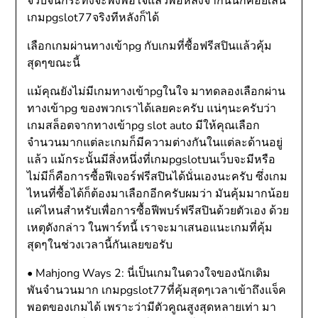
จวบจนกระทั่งจะพึงพอใจแล้วพอหลังจากนั้นก็ค่อยเล่น
เกมpgslot77จริงทีหลังก็ได้
เลือกเกมผ่านทางเข้าpg กับเกมที่ซื้อฟรีสปินแล้วคุ้ม
สุดๆขณะนี้
แม้คุณยังไม่มีเกมทางเข้าpgในใจ มาทดลองเลือกผ่าน
ทางเข้าpg ของพวกเราได้เลยคะครับ แน่ๆนะครับว่า
เกมสล็อตจากทางเข้าpg slot auto มีให้คุณเลือก
จำนวนมากแต่ละเกมก็มีความต่างกันในแต่ละด้านอยู่
แล้ว แม้กระนั้นมีสิ่งหนึ่งที่เกมpgslotบนเว็บจะมีหรือ
ไม่มีก็คือการซื้อฟีเจอร์ฟรีสปินได้นั่นเองนะครับ ซึ่งเกม
ไหนที่ซื้อได้ก็ต้องมาเลือกอีกครับผมว่า มันคุ้มมากน้อย
แค่ไหนสำหรับเพื่อการซื้อฟีพบร์ฟรีสปินด้วยตัวเอง ด้วย
เหตุดังกล่าว ในพาร์ทนี้ เราจะมาเสนอแนะเกมที่คุ้ม
สุดๆในช่วงเวลานี้กันเลยขอรับ
• Mahjong Ways 2: นี่เป็นเกมในดวงใจของนักเดิม
พันจำนวนมาก เกมpgslot77ที่คุ้มสุดๆเวลาเข้าถึงแจ็ค
พอตของเกมได้ เพราะว่ามีตัวคูณสูงสุดหลายเท่า มา