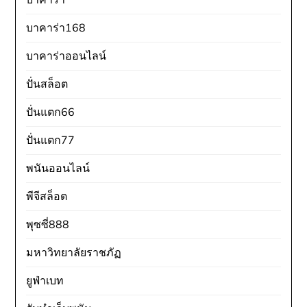
บาคาร่า168
บาคาร่าออนไลน์
ปั่นสล็อต
ปั่นแตก66
ปั่นแตก77
พนันออนไลน์
พีจีสล็อต
พุซซี่888
มหาวิทยาลัยราชภัฏ
ยูฟ่าเบท