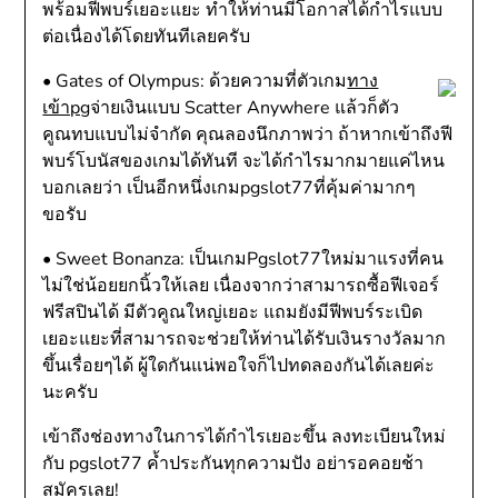
พร้อมฟีพบร์เยอะแยะ ทำให้ท่านมีโอกาสได้กำไรแบบ
ต่อเนื่องได้โดยทันทีเลยครับ
• Gates of Olympus: ด้วยความที่ตัวเกม
ทาง
เข้าpg
จ่ายเงินแบบ Scatter Anywhere แล้วก็ตัว
คูณทบแบบไม่จำกัด คุณลองนึกภาพว่า ถ้าหากเข้าถึงฟี
พบร์โบนัสของเกมได้ทันที จะได้กำไรมากมายแค่ไหน
บอกเลยว่า เป็นอีกหนึ่งเกมpgslot77ที่คุ้มค่ามากๆ
ขอรับ
• Sweet Bonanza: เป็นเกมPgslot77ใหม่มาแรงที่คน
ไม่ใช่น้อยยกนิ้วให้เลย เนื่องจากว่าสามารถซื้อฟีเจอร์
ฟรีสปินได้ มีตัวคูณใหญ่เยอะ แถมยังมีฟีพบร์ระเบิด
เยอะแยะที่สามารถจะช่วยให้ท่านได้รับเงินรางวัลมาก
ขึ้นเรื่อยๆได้ ผู้ใดกันแน่พอใจก็ไปทดลองกันได้เลยค่ะ
นะครับ
เข้าถึงช่องทางในการได้กำไรเยอะขึ้น ลงทะเบียนใหม่
กับ pgslot77 ค้ำประกันทุกความปัง อย่ารอคอยช้า
สมัครเลย!