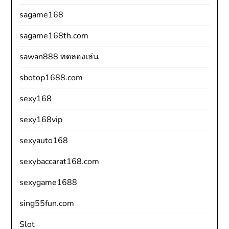
sagame168
sagame168th.com
sawan888 ทดลองเล่น
sbotop1688.com
sexy168
sexy168vip
sexyauto168
sexybaccarat168.com
sexygame1688
sing55fun.com
Slot