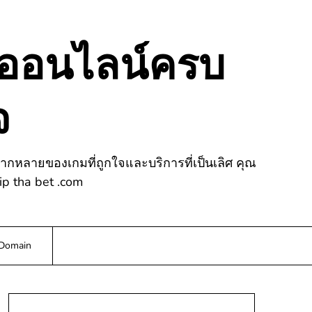
นออนไลน์ครบ
จ
กหลายของเกมที่ถูกใจและบริการที่เป็นเลิศ คุณ
ip tha bet .com
 Domain