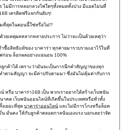
 ไม่มีการหลอกลวงไพ่ใดๆทั้งหมดทั้งปวง มีแอดไม่นที่
168 เครดิตฟรีแจกกันยับๆ!
ยมที่สุดในตอนนี้ใช่หรือไม่!?
าะด้วยเหตุผลหลากหลายประการ ไม่ว่าจะเป็นด้วยเหตุว่า
ซื้อลิทธิแท้ของ บาคาร่า ทุกค่ายมารวบรวมเอาไว้ในที่
องไพ่ก่อน ล็อกผลอย่างแน่นอน 100%
ริตลูกค้าได้ เพราะว่ามันจะเป็นการฉีกคำสัญญาของทุก
ม่ทำตามสัญญา จะมีค่าปรับตามมา ซึ่งมันไม่คุ้มค่ากับการ
 หรือ บาคาร่า168 เป็น พวกเราอยากได้สร้างเว็บพนัน
อนาคต เว็บพนันออนไลน์ที่เกิดขึ้นในประเทศหรือทั่วทั้ง
้งเยอะที่สุด
บาคาร่าออนไลน์
และไม่มีการโกงหรือล็อค
่น มั่นคง ให้กับลูกค้าตลอดกาลนั่นเองแรง บอกเลยว่าจัด