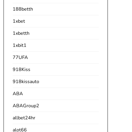
188betth
1xbet
1xbetth
1xbit1
77UFA
918Kiss
918kissauto
ABA
ABAGroup2
allbet24hr
alot66