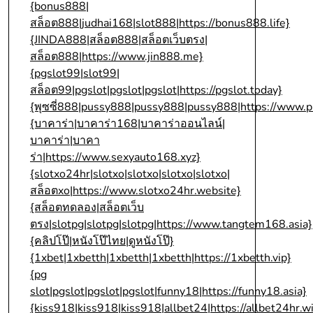
{bonus888|
สล็อต888|judhai168|slot888|https://bonus888.life}
{JINDA888|สล็อต888|สล็อตเว็บตรง|
สล็อต888|https://www.jin888.me}
{pgslot99|slot99|
สล็อต99|pgslot|pgslot|pgslot|https://pgslot.today}
{พุซซี่888|pussy888|pussy888|pussy888|https://www.p
{บาคาร่า|บาคาร่า168|บาคาร่าออนไลน์|
บาคาร่า|บาคา
ร่า|https://www.sexyauto168.xyz}
{slotxo24hr|slotxo|slotxo|slotxo|slotxo|
สล็อตxo|https://www.slotxo24hr.website}
{สล็อตทดลอง|สล็อตเว็บ
ตรง|slotpg|slotpg|slotpg|https://www.tangtem168.asia}
{คลิปโป๊|หนังโป๊ไทย|ดูหนังโป๊}
{1xbet|1xbetth|1xbetth|1xbetth|https://1xbetth.vip}
{pg
slot|pgslot|pgslot|pgslot|funny18|https://funny18.asia}
{kiss918|kiss918|kiss918|allbet24|https://allbet24hr.w