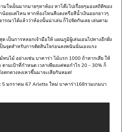
งมีความใจเย็นมากมายๆหาห้อง หาโต๊ะไปเรื่อยๆมองสถิติของ
มากน้อยแค่ไหน หากห้องไหนสีแดงหรือสีน้ำเงินออกยาวๆ
จารณาได้แล้วว่าห้องนั้นน่าเล่น ก็ไปจัดกันเลย เล่นตาม
ด เป็นการหลอกเจ้ามือให้ แผนภูมิผู้เล่นเอนไปทางอีกฝั่ง
เป็นจุดสำหรับการตัดสินใจก่อนลงพนันนั่นเองแรง
ม้ทบไม้ อย่างเช่น บาคาร่า ไม้แรก 1000 ถ้าหากเสีย ให้
กำไร ตามเป้าที่กำหนด เวลาเพียงแค่พอกำไร 20 – 30% ก็
วมือตกดวงลงเหวขึ้นมาจะเสียกันหมด!
cc 5 มกราคม 67 Arlette ใหม่ บาคาร่า168รวมเกมบา