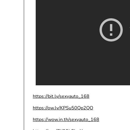
https://bit.ly/sexyauto_168
https://ow.ly/KPSu50Qp2QO
https://wow.in.th/sexyauto_168