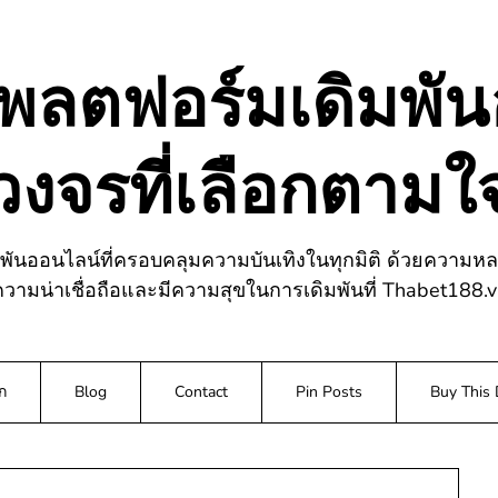
แพลตฟอร์มเดิมพั
วงจรที่เลือกตามใ
พันออนไลน์ที่ครอบคลุมความบันเทิงในทุกมิติ ด้วยความหลา
วามน่าเชื่อถือและมีความสุขในการเดิมพันที่ Thabet188.v
ก
Blog
Contact
Pin Posts
Buy This