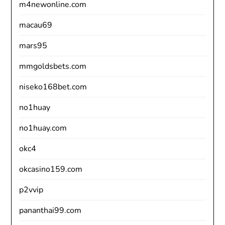
m4newonline.com
macau69
mars95
mmgoldsbets.com
niseko168bet.com
no1huay
no1huay.com
okc4
okcasino159.com
p2vvip
pananthai99.com