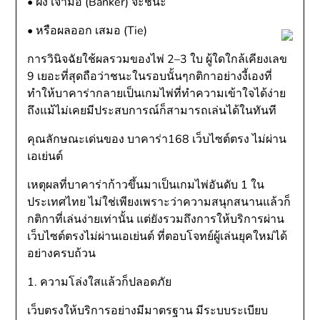
• ฝั่ง เจ้ามือ (Banker) จะชนะ
• หรือผลออก เสมอ (Tie)
การวินิจฉัยใช้ผลรวมของไพ่ 2–3 ใบ ผู้ใดใกล้เคียงเลข
9 เยอะที่สุดถือว่าชนะในรอบนั้นๆกติกาอย่างงี้เองที่
ทำให้บาคาร่ากลายเป็นเกมไพ่ที่ทำความเข้าใจได้ง่าย
ถึงแม้ไม่เคยมีประสบการณ์ก็สามารถเล่นได้ในทันที
คุณลักษณะเด่นของ บาคาร่า168 เว็บไซต์ตรง ไม่ผ่าน
เอเย่นต์
เหตุผลที่บาคาร่าก้าวขึ้นมาเป็นเกมไพ่อันดับ 1 ใน
ประเทศไทย ไม่ใช่เพียงเพราะว่าความสนุกสนานแล้วก็
กติกาที่เล่นง่ายเท่านั้น แต่ยังรวมถึงการให้บริการผ่าน
เว็บไซต์ตรงไม่ผ่านเอเย่นต์ ที่ตอบโจทย์ผู้เล่นยุคใหม่ได้
อย่างครบถ้วน
1. ความโล่งใสแล้วก็ปลอดภัย
เว็บตรงให้บริการอย่างมีมาตรฐาน มีระบบระเบียบ