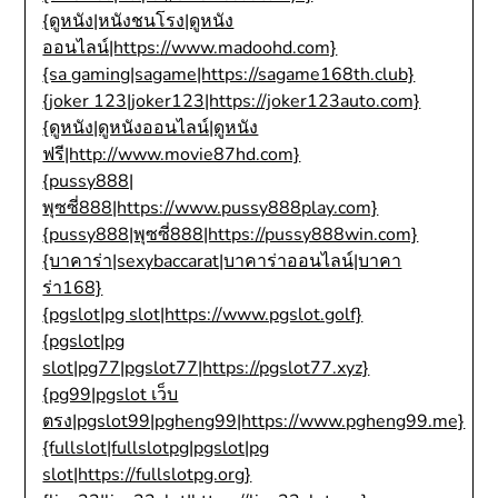
{ดูหนัง|หนังชนโรง|ดูหนัง
ออนไลน์|https://www.madoohd.com}
{sa gaming|sagame|https://sagame168th.club}
{joker 123|joker123|https://joker123auto.com}
{ดูหนัง|ดูหนังออนไลน์|ดูหนัง
ฟรี|http://www.movie87hd.com}
{pussy888|
พุซซี่888|https://www.pussy888play.com}
{pussy888|พุซซี่888|https://pussy888win.com}
{บาคาร่า|sexybaccarat|บาคาร่าออนไลน์|บาคา
ร่า168}
{pgslot|pg slot|https://www.pgslot.golf}
{pgslot|pg
slot|pg77|pgslot77|https://pgslot77.xyz}
{pg99|pgslot เว็บ
ตรง|pgslot99|pgheng99|https://www.pgheng99.me}
{fullslot|fullslotpg|pgslot|pg
slot|https://fullslotpg.org}