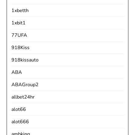
1xbetth
1xbit1
77UFA
918Kiss
918kissauto
ABA
ABAGroup2
allbet24hr
alot66
alot666
ambking