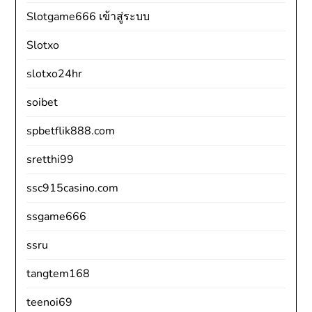
Slotgame666 เข้าสู่ระบบ
Slotxo
slotxo24hr
soibet
spbetflik888.com
sretthi99
ssc915casino.com
ssgame666
ssru
tangtem168
teenoi69