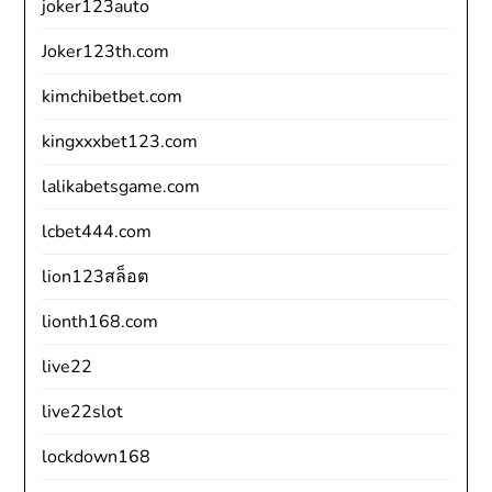
joker123auto
Joker123th.com
kimchibetbet.com
kingxxxbet123.com
lalikabetsgame.com
lcbet444.com
lion123สล็อต
lionth168.com
live22
live22slot
lockdown168