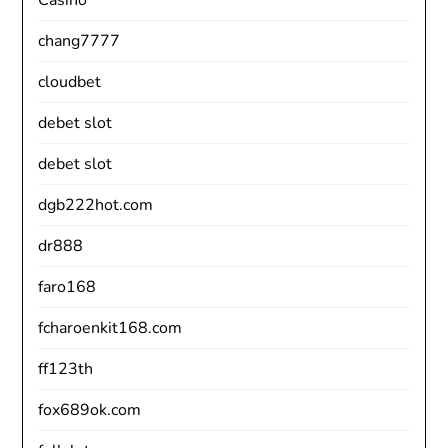
chang7777
cloudbet
debet slot
debet slot
dgb222hot.com
dr888
faro168
fcharoenkit168.com
ff123th
fox689ok.com