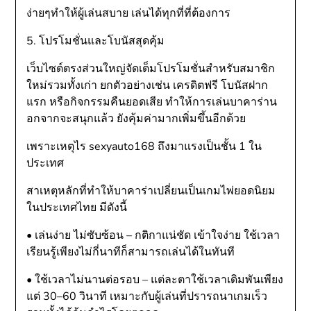
ง่ายๆทำให้ผู้เล่นสบาย เล่นได้ทุกที่ที่ต้องการ
5. โปรโมชั่นและโบนัสสุดคุ้ม
เว็บไซต์ตรงส่วนใหญ่จัดเต็มโปรโมชั่นสำหรับสมาชิก
ใหม่รวมทั้งเก่า ยกตัวอย่างเช่น เครดิตฟรี โบนัสฝาก
แรก หรือกิจกรรมคืนยอดเสีย ทำให้การเล่นบาคาร่าน
อกจากจะสนุกแล้ว ยังคุ้มค่ามากเพิ่มขึ้นอีกด้วย
เพราะเหตุไร sexyauto168 ถึงมาแรงเป็นชั้น 1 ใน
ประเทศ
สาเหตุหลักที่ทำให้บาคาร่าเปลี่ยนเป็นเกมไพ่ยอดนิยม
ในประเทศไทย มีดังนี้
• เล่นง่าย ไม่ซับซ้อน – กติกาแน่ชัด เข้าใจง่าย ใช้เวลา
เรียนรู้เพียงไม่กี่นาทีก็สามารถเล่นได้ในทันที
• ใช้เวลาไม่นานต่อรอบ – แต่ละตาใช้เวลาเดิมพันเพียง
แต่ 30–60 วินาที เหมาะกับผู้เล่นที่ปรารถนาเกมเร็ว