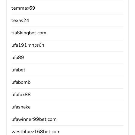
temmax69
texas24
tia8kingbet.com
ufa191 ทางเข้า
ufa89
ufabet
ufabomb
ufafox88
ufasnake
ufawinner99bet.com
westbluez168bet.com