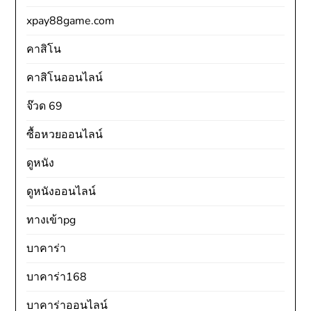
xpay88game.com
คาสิโน
คาสิโนออนไลน์
จ๊วด 69
ซื้อหวยออนไลน์
ดูหนัง
ดูหนังออนไลน์
ทางเข้าpg
บาคาร่า
บาคาร่า168
บาคาร่าออนไลน์