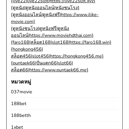
{live22|live22slot|https://live22slot.xyz}
{ดูหนัง|ดูหนังออนไลน์|หนังชนโรง}
{ดูหนังออนไลน์|ดูหนังฟรี|https://www.ilike-
movie.com}
{ดูหนังชนโรง|ดูหนังฟรี|ดูหนัง
ออนไลน์|https://www.moviehdthai.com}
{faro168|สล็อต168|slot168|https://faro168.win}
{hongkong456|
สล็อต456|slot456|https://hongkong456.me}
{puntaek66|ปั่นแตก66|slot66|
สล็อต66|https://www.puntaek66.me}
หมวดหมู่
037movie
188bet
188betth
1xbet