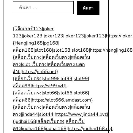
ค้นหา
สำหรับ:
{โจ๊กเกอร์123|joker
123|joker123|joker123|joker123|joker123|https://joke
{Hengjing168|pg168|
สล็อต168|slot168|slot168|slot168|https://hengjing168.
{สล็อตเว็บตรง|สล็อตเว็บตรง|สล็อตเว็บ
ตรง|slot เว็บตรง|สล็อตเว็บตรง แตก
ง่าย|https://jin55.net}
{สล็อตเว็บตรง|slot99|slot99|slot99|
สล็อต99|https://st99.wtf}
{สล็อตเว็บตรง|slot66|slot66|slot66|
สล็อต66|https://alot666.amdast.com}
{สล็อตเว็บตรง|สล็อตเว็บตรง|สล็อตเว็บ
ตรง|jinda44|slot44|https://www.jinda44.xyz}
{judhai168|สล็อตเว็บตรง|สล็อตเว็บ
ตรง|judhai168|judhai168|https://judhai168.co}