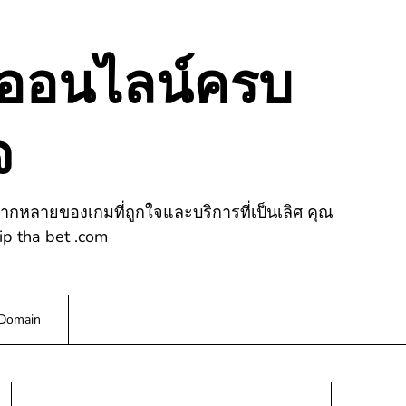
นออนไลน์ครบ
จ
กหลายของเกมที่ถูกใจและบริการที่เป็นเลิศ คุณ
ip tha bet .com
 Domain