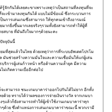
ห้รู้จักกันได้เลยคะขาเพราะเหตุว่าเป็นสถานที่ลงทุนที่จะ
่จะเข้ามาลงทุนกันได้ แบบไม่มีข้อแม้ ซึ่งกระบวนการ
ะเป็นการเล่นเกมซึ่งสามารถ ให้ทุกคนเข้าถึงอารมณ์
ากยิ่งขึ้นมากเลยจริงๆรวมทั้งยังสามารถทำให้ผู้ที่
ายสบาย ที่มันถึงใจมากๆด้วยนะคะ
ัจจุบันนี้
เยี่ยมที่สุดแล้วในไทย ด้วยเหตุว่าการที่ระบบอัพเดตโปรโม
ันช่วยสร้างความมั่นใจและความเชื่อมั่นให้แก่ผู้เล่น
ารบริการผู้เล่นก้าวหน้า หรือด้านความล้ำยุค มีความ
านไม่เกิดความเบื่ออีกต่อไป
ยำก็จะสามารถ ชนะเกมบาคาร่าออกไปกันได้ไม่ยาก อีกทั้ง
เลยด้วย ทราบได้ว่าผลของการจ่ายเงินรางวัล จากเกมบา
ิงๆแล้วก็ยังสามารถทำให้ผู้เข้าใช้งานเกมบาคาร่าทุก
ๆด้วย ซึ่งตำแหน่งการเล่นเกมบาคาร่าขณะนี้ พวกเรามี