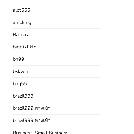
alot666
ambking
Baccarat
betflixtikto
bh99
bkkwin
bng55
brazil999
brazil999 ทางเข้า
brazil999 ทางเข้า
Business, Small Business