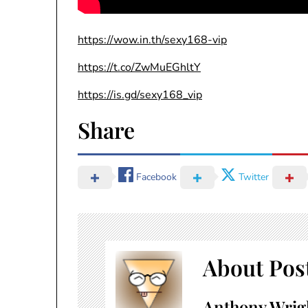
https://wow.in.th/sexy168-vip
https://t.co/ZwMuEGhltY
https://is.gd/sexy168_vip
Share
Facebook
Twitter
About Pos
Anthony Wrig