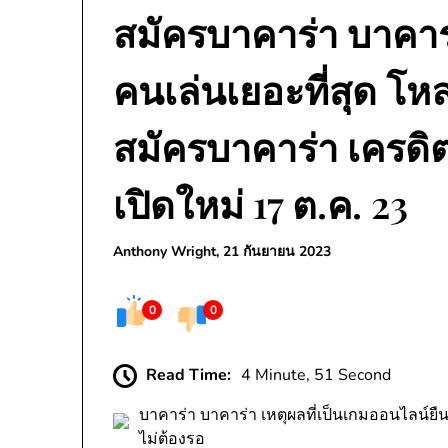
สมัครบาคาร่า บาคาร
คนเล่นเยอะที่สุด โห
สมัครบาคาร่า เครดิต
เปิดใหม่ 17 ต.ค. 23
Anthony Wright,
21 กันยายน 2023
0
0
Read Time:
4 Minute, 51 Second
บาคาร่า บาคาร่า เหตุผลที่เป็นเกมออนไลน์ยืนหน
ไม่ต้องรอ