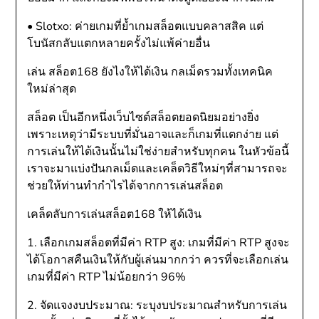
• Slotxo: ค่ายเกมที่ย้ำเกมสล็อตแบบคลาสสิค แต่
โบนัสกลับแตกหลายครั้งไม่แพ้ค่ายอื่น
เล่น สล็อต168 ยังไงให้ได้เงิน กลเม็ดรวมทั้งเทคนิค
ใหม่ล่าสุด
สล็อต เป็นอีกหนึ่งเว็บไซต์สล็อตยอดนิยมอย่างยิ่ง
เพราะเหตุว่ามีระบบที่มั่นอาจและก็เกมที่แตกง่าย แต่
การเล่นให้ได้เงินนั้นไม่ใช่ง่ายสำหรับทุกคน ในหัวข้อนี้
เราจะมาแบ่งปันกลเม็ดและเคล็ดวิธีใหม่ๆที่สามารถจะ
ช่วยให้ท่านทำกำไรได้จากการเล่นสล็อต
เคล็ดลับการเล่นสล็อต168 ให้ได้เงิน
1. เลือกเกมสล็อตที่มีค่า RTP สูง: เกมที่มีค่า RTP สูงจะ
ได้โอกาสคืนเงินให้กับผู้เล่นมากกว่า ควรที่จะเลือกเล่น
เกมที่มีค่า RTP ไม่น้อยกว่า 96%
2. จัดแจงงบประมาณ: ระบุงบประมาณสำหรับการเล่น