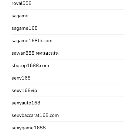
royal558
sagame
sagame168
sagame168th.com
sawan888 ทดลองเล่น
sbotop1688.com
sexy168
sexy168vip
sexyauto168
sexybaccarat168.com
sexygame1688