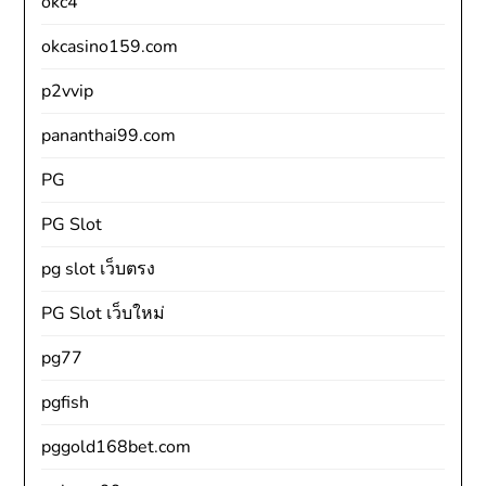
okc4
okcasino159.com
p2vvip
pananthai99.com
PG
PG Slot
pg slot เว็บตรง
PG Slot เว็บใหม่
pg77
pgfish
pggold168bet.com