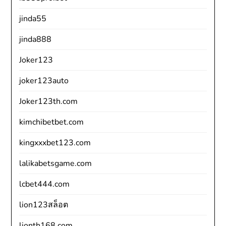
jinda55
jinda888
Joker123
joker123auto
Joker123th.com
kimchibetbet.com
kingxxxbet123.com
lalikabetsgame.com
lcbet444.com
lion123สล็อต
lionth168.com