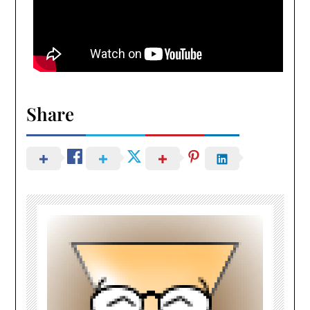
Share