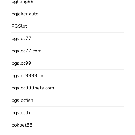
pgheng99
pgjoker auto
PGSlot
pgslot77
pgslot77.com
pgslot99
pgslot9999.co
pgslot999bets.com
pgslotfish
pgslotth
pokbet88