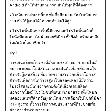
Android ทำให้ท่านสามารถเล่นได้ทุกที่ที่ต้องการ
• โบนัสแตกง่าย: สล็อต ขึ้นชื่อลือนามเรื่องโบนัสแตก
ง่าย ทำให้ผู้เล่นได้โอกาสทำเงินได้สูง
• โปรโมชั่นพิเศษ: เว็บนี้มีการแจกโปรโมชั่นแล้วก็
โบนัสพิเศษมากไม่น้อยเลยทีเดียว ทั้งยังสำหรับสมาชิก
ใหม่แล้วก็สมาชิกเก่า
สรุป
การเล่นสล็อตเว็บตรงที่มีระบบระเบียบฝาก-ถอนไม่มี
อย่างต่ำและก็โบนัสที่แตกง่ายเป็นตัวเลือกที่น่าสนใจ
สำหรับผู้เล่นสล็อตที่อยากความสะดวกแล้วก็โอกาส
สำหรับเพื่อการได้กำไรสูง เว็บสล็อตเหล่านี้มีความ
โปร่งใสและมีเกมจากค่ายดังให้เลือกเล่นสล็อต
นอกจากนี้ยังมีโปรโมชั่นพิเศษมากมายรวมทั้งโหมด
ทดลองเล่นฟรีสำหรับผู้เล่นใหม่ การเลือกเว็บไซต์ที่มีค่า
RTP สูงรวมทั้งการจัดการงบประมาณที่ดีจะช่วยเพิ่ม
ช่องทางสำหรับการชนะ