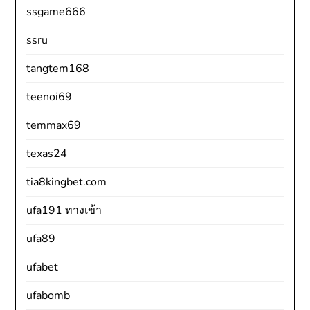
ssgame666
ssru
tangtem168
teenoi69
temmax69
texas24
tia8kingbet.com
ufa191 ทางเข้า
ufa89
ufabet
ufabomb