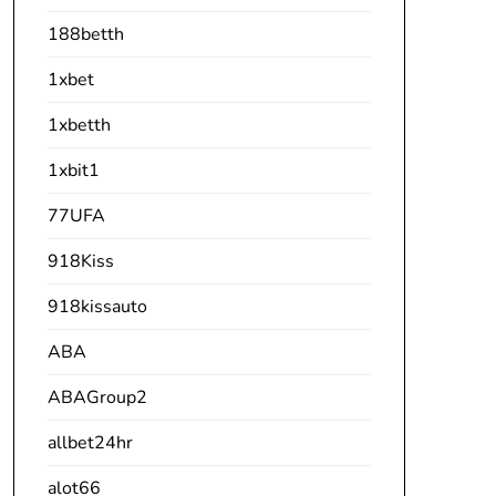
188betth
1xbet
1xbetth
1xbit1
77UFA
918Kiss
918kissauto
ABA
ABAGroup2
allbet24hr
alot66