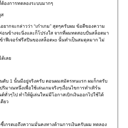
ที่ต้องการทดลองระบบมากๆ
ูส
อยากจะกล่าวว่า “เก๋าเกม” สุดๆครับผม ข้อดีของความ
ค่อนข้างจะนิ่งและก็โปร่งใส จากที่ผมทดสอบปั่นสล็อตมา
าฟีเจอร์ฟรีสปินของสล็อตxo นั้นทำเป็นสมดุลมาก ไม่
ได้เลย
ันดับ 1 นั้นมีอยู่จริงครับ ตอนผมสมัครหนแรก ผมก็กดรับ
ริมาณหนึ่งเพื่อใช้เล่นเกมจริงๆเงื่อนไขการทำเทิร์น
ต์ทั่วๆไป ทำให้ผู้เล่นใหม่มีโอกาสเบิกเงินออกไปใช้ได้
เดียว
วบ่งชี้เกรดเอถึงความมั่นคงทางด้านการเงินครับผม ทดลอง