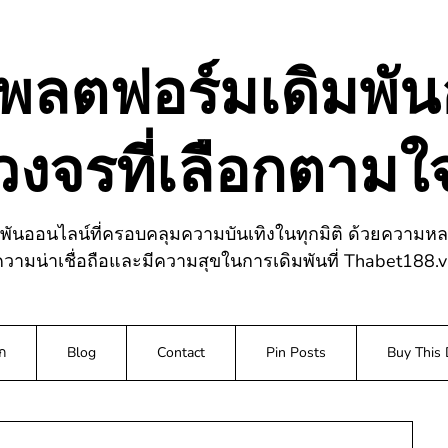
แพลตฟอร์มเดิมพั
วงจรที่เลือกตามใ
พันออนไลน์ที่ครอบคลุมความบันเทิงในทุกมิติ ด้วยความหลา
วามน่าเชื่อถือและมีความสุขในการเดิมพันที่ Thabet188.v
ก
Blog
Contact
Pin Posts
Buy This