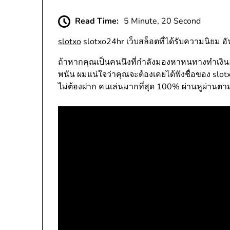
Read Time:
5 Minute, 20 Second
slotxo
slotxo24hr เว็บสล็อตที่ได้รับความนิยม อั
ถ้าหากคุณเป็นคนนึงที่กำลังมองหาหนทางทำเงิ
พนัน ผมแน่ใจว่าคุณจะต้องเคยได้ฟังชื่อของ slotx
ไม่ต้องฝาก คนเล่นมากที่สุด 100% ผ่านหูผ่านต