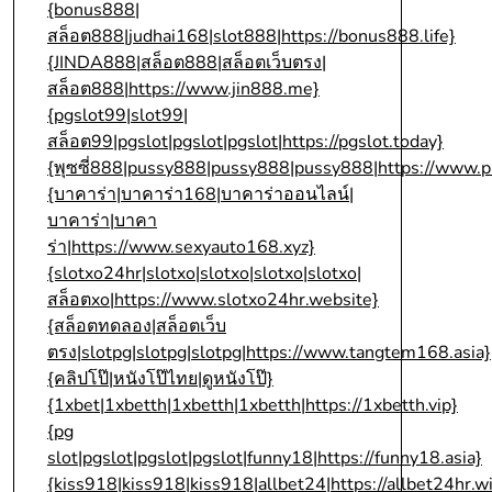
{bonus888|
สล็อต888|judhai168|slot888|https://bonus888.life}
{JINDA888|สล็อต888|สล็อตเว็บตรง|
สล็อต888|https://www.jin888.me}
{pgslot99|slot99|
สล็อต99|pgslot|pgslot|pgslot|https://pgslot.today}
{พุซซี่888|pussy888|pussy888|pussy888|https://www.p
{บาคาร่า|บาคาร่า168|บาคาร่าออนไลน์|
บาคาร่า|บาคา
ร่า|https://www.sexyauto168.xyz}
{slotxo24hr|slotxo|slotxo|slotxo|slotxo|
สล็อตxo|https://www.slotxo24hr.website}
{สล็อตทดลอง|สล็อตเว็บ
ตรง|slotpg|slotpg|slotpg|https://www.tangtem168.asia}
{คลิปโป๊|หนังโป๊ไทย|ดูหนังโป๊}
{1xbet|1xbetth|1xbetth|1xbetth|https://1xbetth.vip}
{pg
slot|pgslot|pgslot|pgslot|funny18|https://funny18.asia}
{kiss918|kiss918|kiss918|allbet24|https://allbet24hr.w