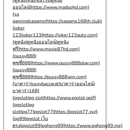
{ดูหนัง|หนังชนโรง|ดูหนัง
ออนไลน์|https://www.madoohd.com}
{sa
gaming|sagame|https://sagame168th.club}
{joker
123|joker123|https://joker123auto.com}
{ดูหนัง|ดูหนังออนไลน์|ดูหนัง
ฟรี|http://www.movie87hd.com}
{pussy888|
พุซซี่888|https://www.pussy888play.com}
{pussy888|
พุซซี่888|https://pussy888win.com}
{บาคาร่า|sexybaccarat|บาคาร่าออนไลน์|
บาคาร่า168}
{pgslot|pg slot|https://www.pgslot.golf}
{pgslot|pg
slot|pg77|pgslot77|https://pgslot77.xyz}
{pg99|pgslot เว็บ
ตรง|pgslot99|pgheng99|https://www.pgheng99.me}