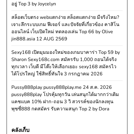
อยู่ Top 3 by Joycelyn
สล็อตเว็บตรง webแตกง่าย สล็อตแตกง่าย มีจริงไหม?
เจาะลึกระบบเกม ฟีเจอร์ และปัจจัยที่เกี่ยวข้อง คาสิโน
ออนไลน์ เว็บเปิดใหม่ ทดลองเล่น Top 66 by Olive
jin888.asia 12 AUG 2569
Sexy168 เปิดมุมมองใหม่ของเกมบาคาร่า Top 59 by
Sharon Sexy168c.com สมัครรับ 1,000 ถอนได้จริง
ทุกเวลา เว็บดี มีโต๊ะให้เลือกเยอะ sexy168 สมัครไว
ได้โปรใหญ่ ใช้สิทธิ์ทันใจ 3 กรกฎาคม 2026
Pussy888play pussy888play.me 24 ส.ค. 2026
pussy888play โปรคุ้มทุกวัน เล่นสนุกได้มากกว่าเดิม
แคชแบค 10% ฝาก-ถอน 3 วิ สวรรค์ของนักลงทุน
พุซซี่888 กดสมัคร รับความสนุก Top 2 by Dora
คลังเก็บ