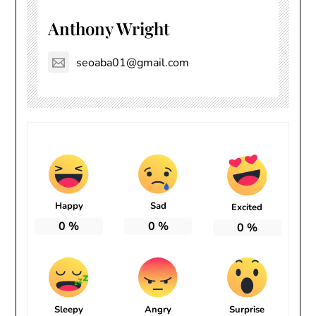
Anthony Wright
seoaba01@gmail.com
Happy
Sad
Excited
0
%
0
%
0
%
Sleepy
Angry
Surprise