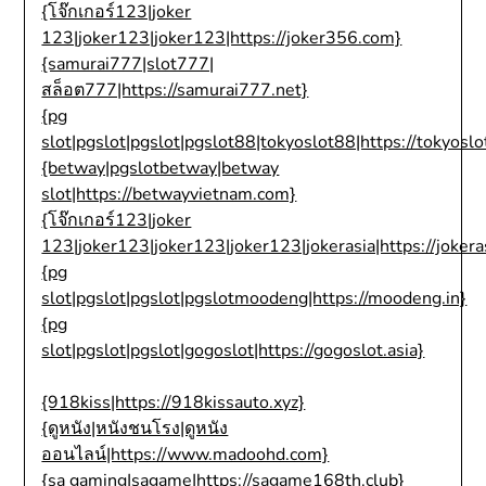
{โจ๊กเกอร์123|joker
123|joker123|joker123|https://joker356.com}
{samurai777|slot777|
สล็อต777|https://samurai777.net}
{pg
slot|pgslot|pgslot|pgslot88|tokyoslot88|https://tokyosl
{betway|pgslotbetway|betway
slot|https://betwayvietnam.com}
{โจ๊กเกอร์123|joker
123|joker123|joker123|joker123|jokerasia|https://jokera
{pg
slot|pgslot|pgslot|pgslotmoodeng|https://moodeng.in}
{pg
slot|pgslot|pgslot|gogoslot|https://gogoslot.asia}
{918kiss|https://918kissauto.xyz}
{ดูหนัง|หนังชนโรง|ดูหนัง
ออนไลน์|https://www.madoohd.com}
{sa gaming|sagame|https://sagame168th.club}