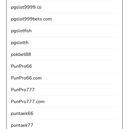
pgslot9999.co
pgslot999bets.com
pgslotfish
pgslotth
pokbet88
PunPro66
PunPro66.com
PunPro777
PunPro777.com
puntaek66
puntaek77