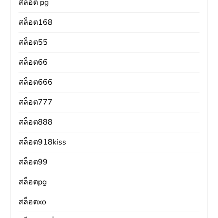
สล็อต pg
สล็อต168
สล็อต55
สล็อต66
สล็อต666
สล็อต777
สล็อต888
สล็อต918kiss
สล็อต99
สล็อตpg
สล็อตxo