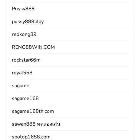
Pussy888
pussy888play
redkong89
RENO88WIN.COM
rockstar66m
royal558
sagame
sagame168
sagame168th.com
sawan888 ทดลองเล่น
sbotop1688.com