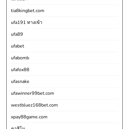
tia8kingbet.com
ufa191 ทางเข้า
ufa89
ufabet
ufabomb
ufafox88
ufasnake
ufawinner99bet.com
westbluez168bet.com
xpay88game.com
คาสิโน