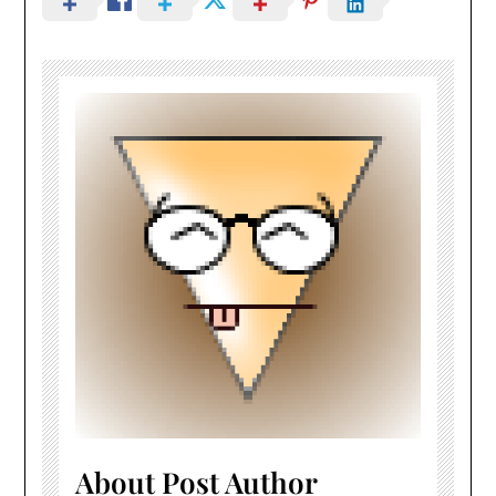
About Post Author