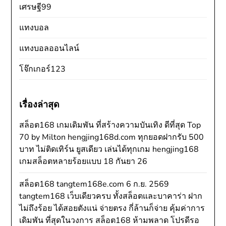
เศรษฐี99
แทงบอล
แทงบอลออนไลน์
โจ๊กเกอร์123
เรื่องล่าสุด
สล็อต168 เกมเดิมพัน ที่สร้างความบันเทิง ดีที่สุด Top
70 by Milton hengjing168d.com ทุกยอดฝากรับ 500
บาท ไม่ติดเทิร์น ยูสเดียว เล่นได้ทุกเกม hengjing168
เกมสล็อตหลายร้อยแบบ 18 กันยา 26
สล็อต168 tangtem168e.com 6 ก.ย. 2569
tangtem168 เว็บเดียวครบ ทั้งสล็อตและบาคาร่า ฝาก
ไม่ถึงร้อย ได้สอยตังแน่ จ่ายตรง กี่ล้านก็จ่าย คุ้มค่าการ
เดิมพัน ที่สุดในวงการ สล็อต168 ห้ามพลาด โปรดีรอ