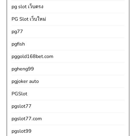
pg slot เว็บตรง
PG Slot เว็บใหม่
pg77
pgfish
pggold168bet.com
pgheng99
pgjoker auto
PGSlot
pgslot77
pgslot77.com
pgslot99