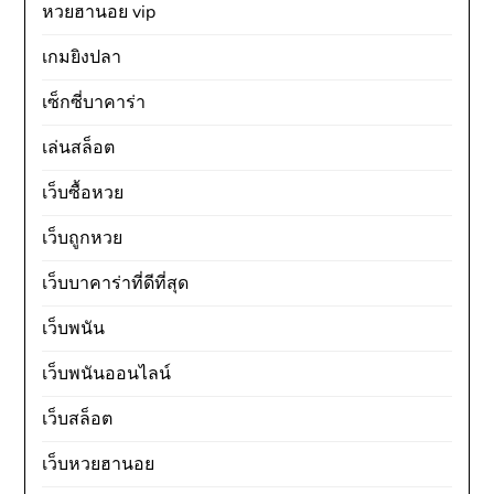
หวยฮานอย vip
เกมยิงปลา
เซ็กซี่บาคาร่า
เล่นสล็อต
เว็บซื้อหวย
เว็บถูกหวย
เว็บบาคาร่าที่ดีที่สุด
เว็บพนัน
เว็บพนันออนไลน์
เว็บสล็อต
เว็บหวยฮานอย