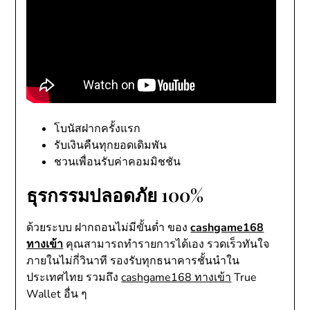
โบนัสฝากครั้งแรก
รับเงินคืนทุกยอดเดิมพัน
ชวนเพื่อนรับค่าคอมมิชชัน
ธุรกรรมปลอดภัย 100%
ด้วยระบบ ฝากถอนไม่มีขั้นต่ำ ของ
cashgame168
ทางเข้า
คุณสามารถทำรายการได้เอง รวดเร็วทันใจ
ภายในไม่กี่วินาที รองรับทุกธนาคารชั้นนำใน
ประเทศไทย รวมถึง
cashgame168 ทางเข้า
True
Wallet อื่น ๆ