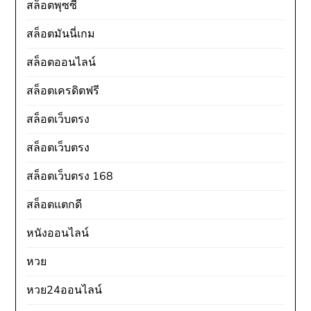
สล็อตพุซซี่
สล็อตมันนี่เกม
สล็อตออนไลน์
สล็อตเครดิตฟรี
สล็อตเว็บตรง
สล็อตเว็บตรง
สล็อตเว็บตรง 168
สล็อตแตกดี
หนังออนไลน์
หวย
หวย24ออนไลน์