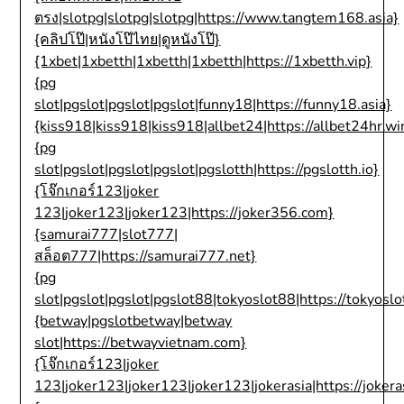
ตรง|slotpg|slotpg|slotpg|https://www.tangtem168.asia}
{คลิปโป๊|หนังโป๊ไทย|ดูหนังโป๊}
{1xbet|1xbetth|1xbetth|1xbetth|https://1xbetth.vip}
{pg
slot|pgslot|pgslot|pgslot|funny18|https://funny18.asia}
{kiss918|kiss918|kiss918|allbet24|https://allbet24hr.wi
{pg
slot|pgslot|pgslot|pgslot|pgslotth|https://pgslotth.io}
{โจ๊กเกอร์123|joker
123|joker123|joker123|https://joker356.com}
{samurai777|slot777|
สล็อต777|https://samurai777.net}
{pg
slot|pgslot|pgslot|pgslot88|tokyoslot88|https://tokyosl
{betway|pgslotbetway|betway
slot|https://betwayvietnam.com}
{โจ๊กเกอร์123|joker
123|joker123|joker123|joker123|jokerasia|https://jokera