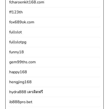
fcharoenkit168.com
ff123th
fox689ok.com
fullslot
fullslotpg
funny18
gem99ths.com
happy168
hengjing168
hydra888 เครดิตฟรี
ib888pro.bet