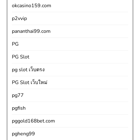
okcasino159.com
p2vvip
pananthai99.com
PG
PG Slot
pg slot เว็บตรง
PG Slot เว็บใหม่
pg77
pgfish
pggold168bet.com
pgheng99