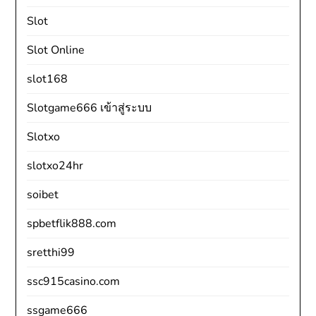
Slot
Slot Online
slot168
Slotgame666 เข้าสู่ระบบ
Slotxo
slotxo24hr
soibet
spbetflik888.com
sretthi99
ssc915casino.com
ssgame666