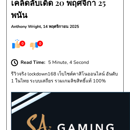
เคล็ดลับเด็ด 20 พฤศจิกา 25
พนัน
Anthony Wright,
14 พฤศจิกายน 2025
0
0
Read Time:
5 Minute, 4 Second
รีวิวจริง lockdown168 เว็บไซต์คาสิโนออนไลน์ อันดับ
1 ในไทย ระบบเสถียร รวมเกมลิขสิทธิ์แท้ 100%