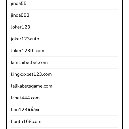
jinda55
jinda888
Joker123
joker123auto
Joker123th.com
kimchibetbet.com
kingxxxbet123.com
lalikabetsgame.com
lcbet444.com
lion123สล็อต
lionth168.com