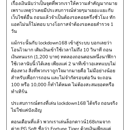
เรื่องเงินนับว่าเป็นจุดที่พวกเราให้ความสำคัญมากมาย
เพราะเหตุว่าเคยมีประสบการณ์ห่วยๆมาเยอะแยะกับ
เว็บไซต์อื่น ถอนแล้วจำเป็นต้องรอคอยครึ่งชั่วโมง ทัก
แอดไม่นก็ไม่ตอบ บางโอกาสจำต้องรอคอยสำรวจ 1
วัน
แม้กระนั้นกับ lockdown168 เข้าสู่ระบบ บอกเลยว่า
โอนไวมาก เติมเงินเข้าใช้เวลาไม่ถึง 10 วินาที ถอน
เงินหนแรก (1,200 บาท) ทดลองถอนตอนหนึ่งนาฬิกา
ใช้เวลานับนิ้วได้เลย เพียงแค่ 2 นาทีเข้าวอเลทแบบไม่
ต้องทวง สิ่งที่พวกเราถูกใจมากมายคือ ไม่มีอย่างน้อย
สำหรับเพื่อการถอน และไม่จำกัดรอบต่อวัน จะถอน
100 หรือ 10,000 ก็ทำได้หมด ไม่ต้องสะสมยอดหรือ
ทำเทิร์น
ประสบการณ์ตรงที่เล่น lockdown168 ได้จริง ถอนจริง
ไม่ใช่แค่บังเอิญ
ตอนเดือนที่แล้ว พวกเราเล่นล็อกดาวน์168เกมจาก
ค่าย PG Soft ชื่อว่า Fortune Tiger ด้วยเงินเพียงแค่