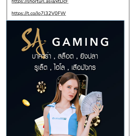
https://shorturl.asia/xtDcF
https://t.co/Jo7l32V0FW