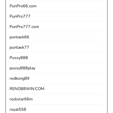
PunPro66.com
PunPro777
PunPro777.com
puntaek66
puntaek77
Pussy888
pussy888play
redkong89
RENO88WIN.COM
rockstar66m
royal558