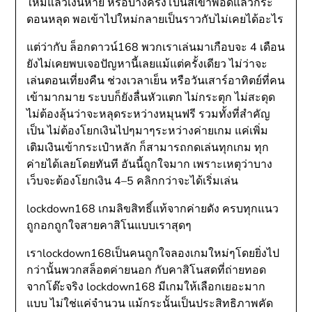
ใหม่แล้วเงินหาย หรือบางครั้งโบนัสเข้าพอดีแล้วกระ
ดอนหลุด พอเข้าไปใหม่กลายเป็นราวกับไม่เคยได้อะไร
แต่ว่ากับ ล็อกดาวน์168 พวกเราเล่นมาเกือบจะ 4 เดือน
ยังไม่เคยพบเจอปัญหานี้เลยแม้แต่ครั้งเดียว ไม่ว่าจะ
เล่นตอนเที่ยงคืน ช่วงเวลาเย็น หรือวันเสาร์อาทิตย์ที่คน
เข้ามากมาย ระบบก็ยังลื่นหัวแตก ไม่กระตุก ไม่สะดุด
ไม่ต้องลุ้นว่าจะหลุดระหว่างหมุนฟรี รวมทั้งที่สำคัญ
เป็น ไม่ต้องโยกเงินไปๆมาๆระหว่างค่ายเกม แค่เพิ่ม
เติมเงินเข้ากระเป๋าหลัก ก็สามารถกดเล่นทุกเกม ทุก
ค่ายได้เลยโดยทันที อันนี้ถูกใจมาก เพราะเหตุว่าบาง
เว็บจะต้องโยกเงิน 4–5 คลิกกว่าจะได้เริ่มเล่น
lockdown168 เกมลิขสิทธิ์แท้จากค่ายดัง ครบทุกแนว
ถูกอกถูกใจสายคาสิโนแบบเราสุดๆ
เราlockdown168เป็นคนถูกใจลองเกมใหม่ๆโดยยิ่งไป
กว่านั้นพวกสล็อตค่ายนอก กับคาสิโนสดที่ถ่ายทอด
จากโต๊ะจริง lockdown168 มีเกมให้เลือกเยอะมาก
แบบ ไม่ใช่แค่จำนวน แม้กระนั้นเป็นประสิทธิภาพคัด