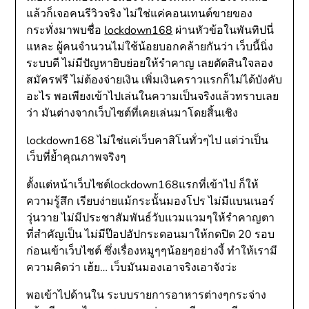
แล้วก็เจอคนรีวิวจริง ไม่ใช่แค่คอนเทนต์ขายของ
กระทั่งมาพบชื่อ
lockdown168
ผ่านหัวข้อในพันทิปนี่
แหละ ผู้คนจำนวนไม่ใช้น้อยบอกคล้ายกันว่า เว็บนี้นิ่ง
ระบบดี ไม่มีปัญหายิบย่อยให้รำคาญ เลยตัดสินใจลอง
สมัครฟรี ไม่ต้องจ่ายเงิน เพิ่มเงินคราวแรกก็ไม่ได้บังคับ
อะไร พอเพียงเข้าไปเล่นในความเป็นจริงแล้วทราบเลย
ว่า มันต่างจากเว็บไซต์ที่เคยเล่นมาโดยสิ้นเชิง
lockdown168 ไม่ใช่แค่เว็บคาสิโนทั่วๆไป แต่ว่าเป็น
เว็บที่ย้ำคุณภาพจริงๆ
ตั้งแต่หน้าเว็บไซต์lockdown168แรกที่เข้าไป ก็ให้
ความรู้สึก เรียบง่ายแม้กระนั้นมองโปร ไม่มีแบนเนอร์
วุ่นวาย ไม่มีประชาสัมพันธ์วับแวมแวมๆให้รำคาญตา
ที่สำคัญเป็น ไม่มีป๊อปอัปกระดอนมาให้กดปิด 20 รอบ
ก่อนเข้าเว็บไซต์ ซึ่งเรื่องหมูๆๆน้อยๆอย่างงี้ ทำให้เรามี
ความคิดว่า เฮ้ย… เว็บมันมองเอาจริงเอาจังว่ะ
พอเข้าไปด้านใน ระบบรายการอาหารต่างๆกระจ่าง