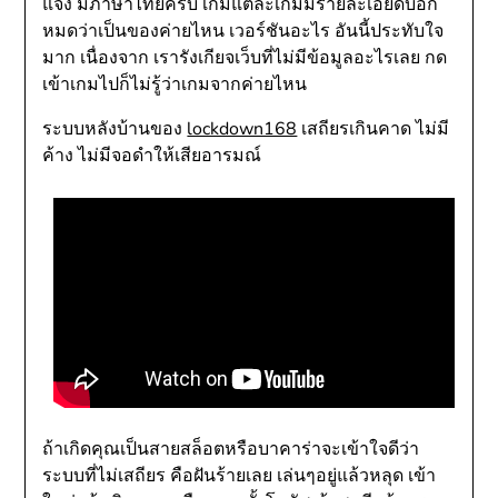
แจ้ง มีภาษาไทยครบ เกมแต่ละเกมมีรายละเอียดบอก
หมดว่าเป็นของค่ายไหน เวอร์ชันอะไร อันนี้ประทับใจ
มาก เนื่องจาก เรารังเกียจเว็บที่ไม่มีข้อมูลอะไรเลย กด
เข้าเกมไปก็ไม่รู้ว่าเกมจากค่ายไหน
ระบบหลังบ้านของ
lockdown168
เสถียรเกินคาด ไม่มี
ค้าง ไม่มีจอดำให้เสียอารมณ์
ถ้าเกิดคุณเป็นสายสล็อตหรือบาคาร่าจะเข้าใจดีว่า
ระบบที่ไม่เสถียร คือฝันร้ายเลย เล่นๆอยู่แล้วหลุด เข้า