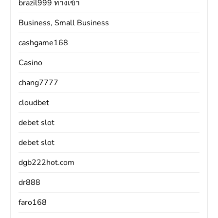
brazil999 ทางเข้า
Business, Small Business
cashgame168
Casino
chang7777
cloudbet
debet slot
debet slot
dgb222hot.com
dr888
faro168